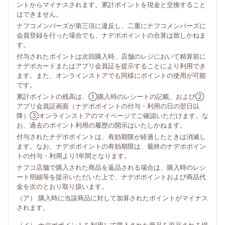
ントからマイナスされます。累計ポイントを現金と交換すること
はできません。
ナフコメンバーズが第三項に違反し、二重にナフコメンバーズに
会員登録を行った場合でも、ナデポポイントの合算は致しかねま
す。
付与されたポイントは次回購入時、店舗のレジにおいて精算前に
ナデポカードまたはアプリ会員証を提示することにより利用でき
ます。また、オンラインストアでも同様にポイントの使用が可能
です。
累計ポイントの残高は、①購入時のレシートの記載、および②
アプリ会員証画面（ナデポポイントの付与・利用の日の翌日以
降）③オンラインストアのマイページでご確認いただけます。な
お、過去のポイント利用の履歴の開示はいたしかねます。
付与されたナデポポイントは、有効期限が経過したときは消滅し
ます。なお、ナデポポイントの有効期限は、最終のナデポポイン
トの付与・利用より1年間となります。
ナフコ店舗で購入された商品を返品される場合は、購入時のレシ
ート明細等を提示いただいた上で、ナデポポイントおよび商品代
金を次のとおり取り扱います。
（ア） 購入時に当該商品に対して加算されたポイントがマイナス
されます。