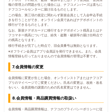
報の管理上の問題が生じた場合には、ナフコメンバーズは直ちに
ナフココールセンターに届け出るものとします。
この場合、第三項の規定に関わらず新規会員として入会申込手続
きを行うことができ、オンライン会員であればナデポポイントの
移行ができるものとします。
なお、新規ナデポカードに移行するナデポポイント残高またはナ
フコマネー残高については、紛失・盗難・破損等の届け出時点で
の残高となります。
移行手続きが完了した時点で、旧会員番号は無効となります。
※オフライン会員はアプリ会員証を発行できません。また、会員
情報登録も行っておりませんので会員情報の管理は不要です。
7.会員情報の変更
会員情報に変更が生じた場合、オンラインストアまたはナフコア
プリのマイページでご変更ください。氏名の変更は、改姓・改名
をいい、会員資格の譲渡のための氏名変更はできません。
8.会員情報・商品購買情報の取扱い
会員情報・商品購買情報は、ナフコのプライバシーポリシーに従