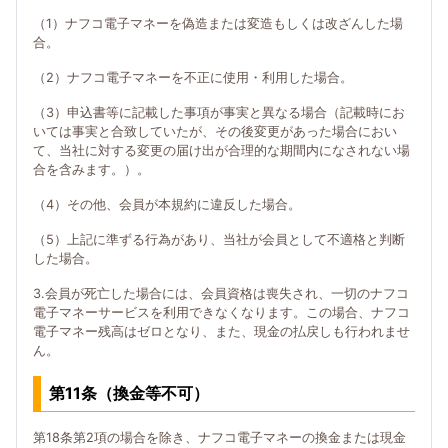
（1）ナフコ電子マネーを偽造または変造もしくは改ざんした場
合。
（2）ナフコ電子マネーを不正に使用・利用した場合。
（3）申込書等に記載した事項が事実と異なる場合（記載時にお
いては事実と合致していたが、その後変更があった場合におい
て、当社に対する変更の届け出が合理的な期間内になされない場
合を含みます。）。
（4）その他、会員が本規約に違反した場合。
（5）上記に準ずる行為があり、当社が会員として不適格と判断
した場合。
3.会員が死亡した場合には、会員資格は喪失され、一切のナフコ
電子マネーサービスを利用できなくなります。この場合、ナフコ
電子マネー残高はゼロとなり、また、現金の払戻しも行われませ
ん。
第11条（換金等不可）
第18条第2項の場合を除き、ナフコ電子マネーの換金または現金