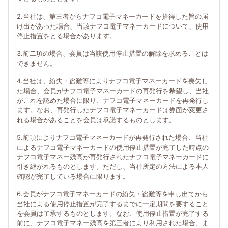
2.当社は、第三者からナフコ電子マネーカードを拾得した旨の届
け出があった場合、当該ナフコ電子マネーカードについて、使用
停止措置をとる場合があります。
3.前二項の場合、会員は当該使用停止措置の解除を求めることは
できません。
4.当社は、紛失・盗難等によりナフコ電子マネーカードを喪失し
た場合、会員がナフコ電子マネーカードの再発行を希望し、当社
がこれを認めた場合に限り、ナフコ電子マネーカードを再発行し
ます。なお、再発行したナフコ電子マネーカードは券面が変更さ
れる場合があることを会員は承諾するものとします。
5.前項によりナフコ電子マネーカードが再発行された場合、当社
によるナフコ電子マネーカードの使用停止措置が完了した時点の
ナフコ電子マネー残高が再発行されたナフコ電子マネーカードに
引き継がれるものとします。ただし、当社所定の方法による本人
確認が完了している場合に限ります。
6.会員がナフコ電子マネーカードの紛失・盗難等を申し出てから
当社による使用停止措置が完了するまでに一定期間を要すること
を会員は了承するものとします。なお、使用停止措置が完了する
前に、ナフコ電子マネー残高を第三者により利用された場合、ま