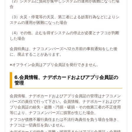
（2）システムに負荷が集中しシステムの運用が困難になった場
合
（3）火災・停電等の天災、第三者による妨害行為などによりシ
ステムの運用が困難になった場合
（4）その他、止むを得ずシステムの停止が必要とナフコが判断
した場合
会員特典は、ナフコメンバーズへ12カ月前の事前通知をした後
に、廃止することがあります。
※オフライン会員はアプリ会員証を発行できません。
6.会員情報、ナデポカードおよびアプリ会員証の
管理
会員情報、ナデポカードおよびアプリ会員証の管理はナフコメン
バーズの責任で行って下さい。会員情報、ナデポカードおよびア
プリ会員証の紛失・盗難・汚損・破損・その他第三者の不正使用
等により、ナフコメンバーズに損害が生じた場合、
ナフコが債務不履行責任または不法行為責任を負う場合を除き、
ナフコは一切責任を負いません。
ナデポカードの紛失・盗難・破損等またはアプリ会員証・会員情