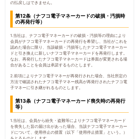
の払戻しはできません。
第12条（ナフコ電子マネーカードの破損・汚損時
の再発行等）
1.当社は、ナフコ電子マネーカードの破損・汚損等の理由により
会員がナフコ電子マネーカードの再発行を希望し、当社がこれを
認めた場合に限り、当該破損・汚損等したナフコ電子マネーカー
ドと引き換えに新しいナフコ電子マネーカードを再発行します。
なお、再発行したナフコ電子マネーカードは券面が変更される場
合があることを会員は承諾するものとします。
2.前項によりナフコ電子マネーが再発行された場合、当社所定の
方法で確認されたナフコ電子マネー残高が再発行されたナフコ電
子マネーに引き継がれるものとします。
第13条（ナフコ電子マネーカード喪失時の再発行
等）
1.当社は、会員から紛失・盗難等によりナフコ電子マネーカード
を喪失した旨の届け出があった場合、当該ナフコ電子マネーカー
ドについて、使用停止の措置（以下「使用停止措置」という。）
をとるものとします。