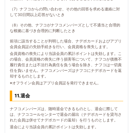
（7）ナフコからの問い合わせ、その他の回答を求める連絡に対
して30日間以上応答がないとき
（8）その他、ナフコがナフコメンバーズとして不適当と合理的
な根拠に基づき合理的に判断したとき
前項に該当することが判明した場合、ナデポカードおよびアプリ
会員会員証の失効手続きを行い、会員資格を喪失します。
会員資格の喪失により当該会員の累計ポイントは失効します。こ
の場合、会員資格の喪失に伴う損害等について、ナフコが債務不
履行責任または不法行為責任を負う場合を除き、ナフコは一切責
任を負いません。ナフコメンバーズはナフコにナデポカードを返
却するものとします。
※オフライン会員はアプリ会員証を発行できません。
11.退会
ナフコメンバーズは、随時退会できるものとし、退会に際して
は、ナフココールセンターで退会の届出（ナデポカードを貸与さ
れた会員は併せてナデポカードの返却）を行うものとします。
退会により当該会員の累計ポイントは失効します。