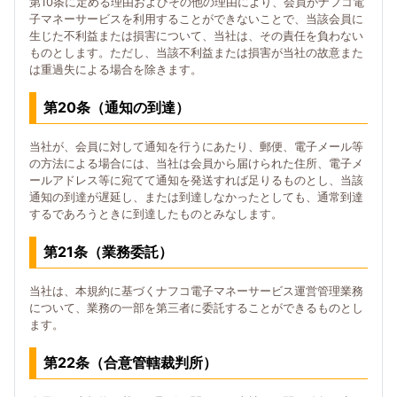
第10条に定める理由およびその他の理由により、会員がナフコ電
子マネーサービスを利用することができないことで、当該会員に
生じた不利益または損害について、当社は、その責任を負わない
ものとします。ただし、当該不利益または損害が当社の故意また
は重過失による場合を除きます。
第20条（通知の到達）
当社が、会員に対して通知を行うにあたり、郵便、電子メール等
の方法による場合には、当社は会員から届けられた住所、電子メ
ールアドレス等に宛てて通知を発送すれば足りるものとし、当該
通知の到達が遅延し、または到達しなかったとしても、通常到達
するであろうときに到達したものとみなします。
第21条（業務委託）
当社は、本規約に基づくナフコ電子マネーサービス運営管理業務
について、業務の一部を第三者に委託することができるものとし
ます。
第22条（合意管轄裁判所）