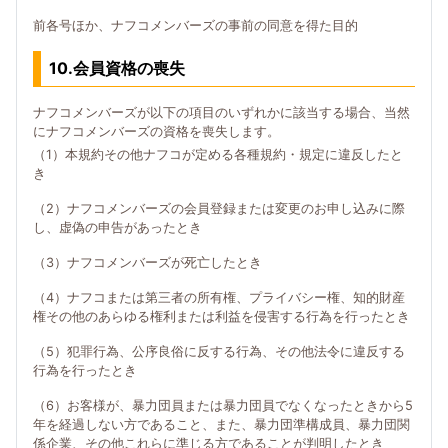
前各号ほか、ナフコメンバーズの事前の同意を得た目的
10.会員資格の喪失
ナフコメンバーズが以下の項目のいずれかに該当する場合、当然
にナフコメンバーズの資格を喪失します。
（1）本規約その他ナフコが定める各種規約・規定に違反したと
き
（2）ナフコメンバーズの会員登録または変更のお申し込みに際
し、虚偽の申告があったとき
（3）ナフコメンバーズが死亡したとき
（4）ナフコまたは第三者の所有権、プライバシー権、知的財産
権その他のあらゆる権利または利益を侵害する行為を行ったとき
（5）犯罪行為、公序良俗に反する行為、その他法令に違反する
行為を行ったとき
（6）お客様が、暴力団員または暴力団員でなくなったときから5
年を経過しない方であること、また、暴力団準構成員、暴力団関
係企業、その他これらに準じる方であることが判明したとき