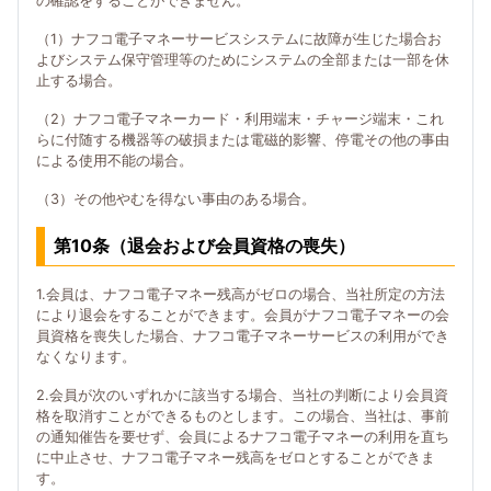
の確認をすることができません。
（1）ナフコ電子マネーサービスシステムに故障が生じた場合お
よびシステム保守管理等のためにシステムの全部または一部を休
止する場合。
（2）ナフコ電子マネーカード・利用端末・チャージ端末・これ
らに付随する機器等の破損または電磁的影響、停電その他の事由
による使用不能の場合。
（3）その他やむを得ない事由のある場合。
第10条（退会および会員資格の喪失）
1.会員は、ナフコ電子マネー残高がゼロの場合、当社所定の方法
により退会をすることができます。会員がナフコ電子マネーの会
員資格を喪失した場合、ナフコ電子マネーサービスの利用ができ
なくなります。
2.会員が次のいずれかに該当する場合、当社の判断により会員資
格を取消すことができるものとします。この場合、当社は、事前
の通知催告を要せず、会員によるナフコ電子マネーの利用を直ち
に中止させ、ナフコ電子マネー残高をゼロとすることができま
す。