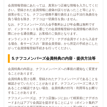
会員情報登録にあたっては、真実かつ正確な情報を入力してくだ
さい。登録された会員情報に虚偽や誤りがあったこと等により、
損害が生じても、ナフコが債務不履行責任または不法行為責任を
負う場合を除き、ナフコは一切責任を負いません。
なお、ナフコメンバーズの入会手数料および年会費は無料です
が、インターネットを通じての会員情報登録や会員情報の表示の
際にかかる通信費は、お客様のご負担となります。
オンラインストア・ナフコアプリ・ナデポ会員サイトから入会す
る場合、各サービスの「新規会員登録」から所定の手続きにした
がって会員情報登録手続きを行ってください。
5.ナフコメンバーズ会員特典の内容・提供方法等
会員特典の内容は、ナフコメンバーズへの事前の通知なく変更す
ることがあります。
会員特典を受ける際、登録されたナフコメンバーズであることを
確認させていただくことがあります。ナフコメンバーズご本人で
あることが確認できない場合、会員特典の付与・利用等をお断り
することがあります。
ナフコメンバーズは、ナフコ店舗レジにおいて精算前にナデポカ
ードまたはアプリ会員証を提示することにより（ポイント集約ア