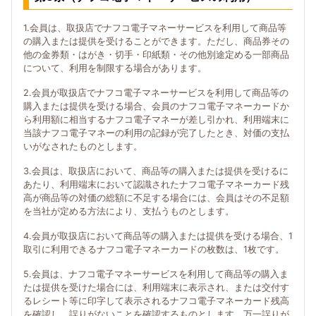
1.会員は、取扱店でナフコ電子マネーサービスを利用して商品等
の購入または提供を受けることができます。ただし、商品券その
他の金券類・はがき・切手・印紙類・その他別途定める一部商品
について、利用を制限する場合があります。
2.会員が取扱店でナフコ電子マネーサービスを利用して商品等の
購入または提供を受ける場合、会員のナフコ電子マネーカードか
ら利用額に相当するナフコ電子マネーが差し引かれ、利用端末に
当該ナフコ電子マネーの利用の記録が完了したとき、対価の支払
いがなされたものとします。
3.会員は、取扱店において、商品等の購入または提供を受けるに
あたり、利用端末において認識されたナフコ電子マネーカード残
高が商品等の対価の総額に不足する場合には、会員はその不足額
を当社が定める方法により、支払うものとします。
4.会員が取扱店において商品等の購入または提供を受ける場合、1
取引に利用できるナフコ電子マネーカードの枚数は、1枚です。
5.会員は、ナフコ電子マネーサービスを利用して商品等の購入ま
たは提供を受けた場合には、利用端末に表示され、または交付す
るレシート等に印字して表示されるナフコ電子マネーカード残高
を確認し、誤りがないことを確認するものとします。万一誤りが