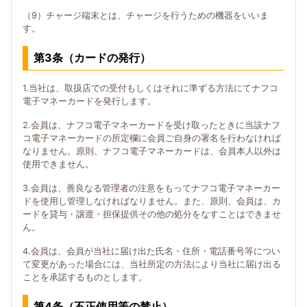
（9）チャージ端末とは、チャージを行うための機器をいいま
す。
第3条（カードの発行）
1.当社は、取扱店での受付もしくはそれに準ずる方法にてナフコ
電子マネーカードを発行します。
2.会員は、ナフコ電子マネーカードを受け取ったときに当該ナフ
コ電子マネーカードの所定欄に会員ご自身の署名を行わなければ
なりません。原則、ナフコ電子マネーカードは、会員本人以外は
使用できません。
3.会員は、善良なる管理者の注意をもってナフコ電子マネーカー
ドを使用し管理しなければなりません。また、原則、会員は、カ
ードを貸与・譲渡・担保提供その他の処分をなすことはできませ
ん。
4.会員は、会員が当社に届け出た氏名・住所・電話番号等につい
て変更があった場合には、当社所定の方法により当社に届け出る
ことを承諾するものとします。
第4条（不正使用等の禁止）