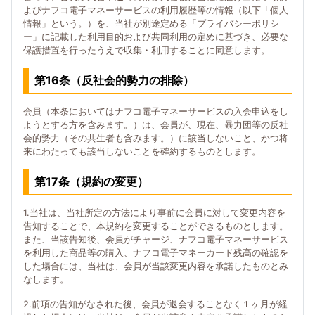
よびナフコ電子マネーサービスの利用履歴等の情報（以下「個人
情報」という。）を、当社が別途定める「プライバシーポリシ
ー」に記載した利用目的および共同利用の定めに基づき、必要な
保護措置を行ったうえで収集・利用することに同意します。
第16条（反社会的勢力の排除）
会員（本条においてはナフコ電子マネーサービスの入会申込をし
ようとする方を含みます。）は、会員が、現在、暴力団等の反社
会的勢力（その共生者も含みます。）に該当しないこと、かつ将
来にわたっても該当しないことを確約するものとします。
第17条（規約の変更）
1.当社は、当社所定の方法により事前に会員に対して変更内容を
告知することで、本規約を変更することができるものとします。
また、当該告知後、会員がチャージ、ナフコ電子マネーサービス
を利用した商品等の購入、ナフコ電子マネーカード残高の確認を
した場合には、当社は、会員が当該変更内容を承諾したものとみ
なします。
2.前項の告知がなされた後、会員が退会することなく１ヶ月が経