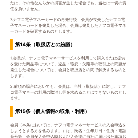
たは、その他なんらかの損害が生じた場合でも、当社は一切の責
任を負いません。
7.ナフコ電子マネーカードの再発行後、会員が喪失したナフコ電
子マネーカードを発見した場合、会員は発見したナフコ電子マネ
ーカードを破棄するものとします。
第14条（取扱店との紛議）
1.会員が、ナフコ電子マネーサービスを利用して購入または提供
を受けた商品等について、返品・瑕疵・欠陥等の取引上の問題が
発生した場合については、会員と取扱店との間で解決するものと
します。
2.前項の場合においても、会員は、当社（取扱店）に対し、ナフ
コ電子マネーの利用の取消し等を求めることはできないものとし
ます。
第15条（個人情報の収集・利用）
会員（本条においては、ナフコ電子マネーサービスの入会申込を
しようとする方を含みます。）は、氏名・生年月日・住所・電話
番号等、会員が入会申込時および入会後に当社に届け出た事項お