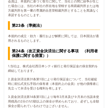
会員は、本規約に基づく取引に関して、当社との間に紛争が生じ
た場合には、当社の本社の所在地を管轄する簡易裁判所または地
方裁判所を第一審の専属的合意管轄裁判所とすることを異議なく
承諾するものとします。
第23条（準拠法）
本規約の成立・効力・履行および解釈に関しては、日本国法が適
用されるものとします。
第24条（改正資金決済法に関する事項 （利用者
保護に関する措置））
1.当社は、株式会社西日本シティ銀行と発行保証金の保全契約を
締結しております。
2.資金決済法第31条第1項により発行保証金について、当社破綻
時に前払式支払手段の保有者（本規約上の会員）が他の債権者に
先立って弁済を受ける権利を有します。
3.資金決済法第14条第1項により毎年3月末及び９月末の当該未使
用残高の2分の1の額以上の保全が求められており、必ずしも全額
保全が図られているわけではございません。