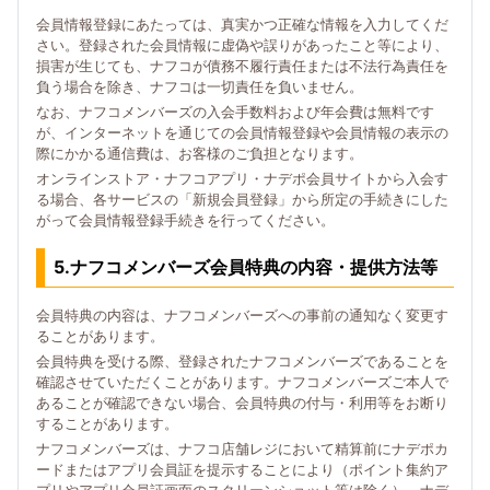
会員情報登録にあたっては、真実かつ正確な情報を入力してくだ
さい。登録された会員情報に虚偽や誤りがあったこと等により、
損害が生じても、ナフコが債務不履行責任または不法行為責任を
負う場合を除き、ナフコは一切責任を負いません。
なお、ナフコメンバーズの入会手数料および年会費は無料です
が、インターネットを通じての会員情報登録や会員情報の表示の
際にかかる通信費は、お客様のご負担となります。
オンラインストア・ナフコアプリ・ナデポ会員サイトから入会す
る場合、各サービスの「新規会員登録」から所定の手続きにした
がって会員情報登録手続きを行ってください。
5.ナフコメンバーズ会員特典の内容・提供方法等
会員特典の内容は、ナフコメンバーズへの事前の通知なく変更す
ることがあります。
会員特典を受ける際、登録されたナフコメンバーズであることを
確認させていただくことがあります。ナフコメンバーズご本人で
あることが確認できない場合、会員特典の付与・利用等をお断り
することがあります。
ナフコメンバーズは、ナフコ店舗レジにおいて精算前にナデポカ
ードまたはアプリ会員証を提示することにより（ポイント集約ア