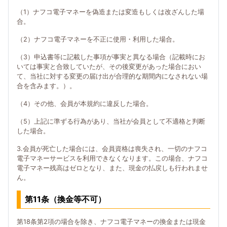
（1）ナフコ電子マネーを偽造または変造もしくは改ざんした場
合。
（2）ナフコ電子マネーを不正に使用・利用した場合。
（3）申込書等に記載した事項が事実と異なる場合（記載時にお
いては事実と合致していたが、その後変更があった場合におい
て、当社に対する変更の届け出が合理的な期間内になされない場
合を含みます。）。
（4）その他、会員が本規約に違反した場合。
（5）上記に準ずる行為があり、当社が会員として不適格と判断
した場合。
3.会員が死亡した場合には、会員資格は喪失され、一切のナフコ
電子マネーサービスを利用できなくなります。この場合、ナフコ
電子マネー残高はゼロとなり、また、現金の払戻しも行われませ
ん。
第11条（換金等不可）
第18条第2項の場合を除き、ナフコ電子マネーの換金または現金