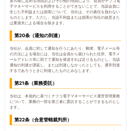
第10条に定める理由およびその他の理由により、会員がナフコ電
子マネーサービスを利用することができないことで、当該会員に
生じた不利益または損害について、当社は、その責任を負わない
ものとします。ただし、当該不利益または損害が当社の故意また
は重過失による場合を除きます。
第20条（通知の到達）
当社が、会員に対して通知を行うにあたり、郵便、電子メール等
の方法による場合には、当社は会員から届けられた住所、電子メ
ールアドレス等に宛てて通知を発送すれば足りるものとし、当該
通知の到達が遅延し、または到達しなかったとしても、通常到達
するであろうときに到達したものとみなします。
第21条（業務委託）
当社は、本規約に基づくナフコ電子マネーサービス運営管理業務
について、業務の一部を第三者に委託することができるものとし
ます。
第22条（合意管轄裁判所）