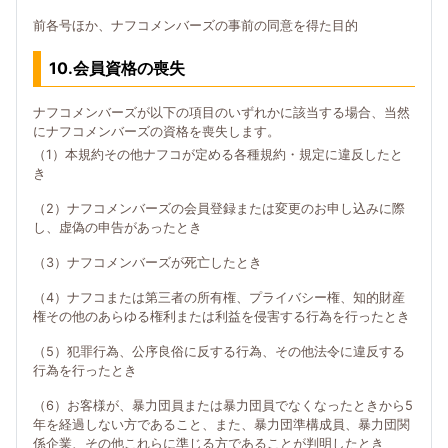
前各号ほか、ナフコメンバーズの事前の同意を得た目的
10.会員資格の喪失
ナフコメンバーズが以下の項目のいずれかに該当する場合、当然
にナフコメンバーズの資格を喪失します。
（1）本規約その他ナフコが定める各種規約・規定に違反したと
き
（2）ナフコメンバーズの会員登録または変更のお申し込みに際
し、虚偽の申告があったとき
（3）ナフコメンバーズが死亡したとき
（4）ナフコまたは第三者の所有権、プライバシー権、知的財産
権その他のあらゆる権利または利益を侵害する行為を行ったとき
（5）犯罪行為、公序良俗に反する行為、その他法令に違反する
行為を行ったとき
（6）お客様が、暴力団員または暴力団員でなくなったときから5
年を経過しない方であること、また、暴力団準構成員、暴力団関
係企業、その他これらに準じる方であることが判明したとき