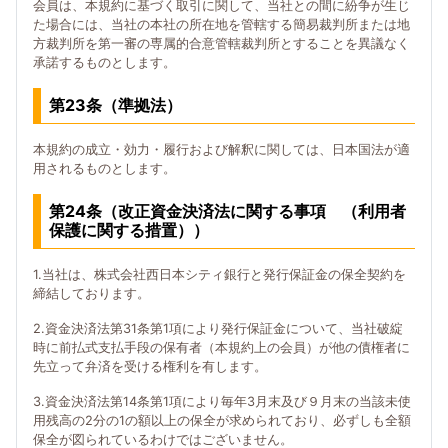
会員は、本規約に基づく取引に関して、当社との間に紛争が生じ
た場合には、当社の本社の所在地を管轄する簡易裁判所または地
方裁判所を第一審の専属的合意管轄裁判所とすることを異議なく
承諾するものとします。
第23条（準拠法）
本規約の成立・効力・履行および解釈に関しては、日本国法が適
用されるものとします。
第24条（改正資金決済法に関する事項 （利用者
保護に関する措置））
1.当社は、株式会社西日本シティ銀行と発行保証金の保全契約を
締結しております。
2.資金決済法第31条第1項により発行保証金について、当社破綻
時に前払式支払手段の保有者（本規約上の会員）が他の債権者に
先立って弁済を受ける権利を有します。
3.資金決済法第14条第1項により毎年3月末及び９月末の当該未使
用残高の2分の1の額以上の保全が求められており、必ずしも全額
保全が図られているわけではございません。