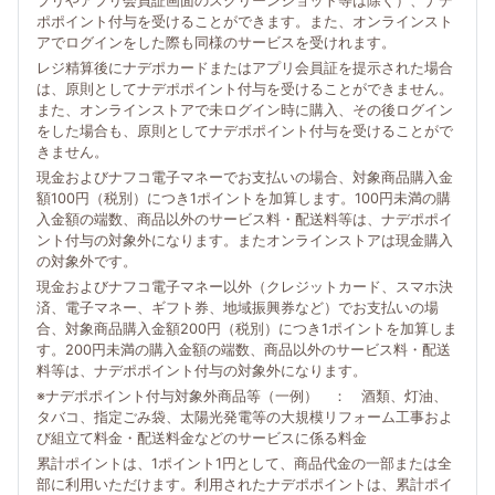
プリやアプリ会員証画面のスクリーンショット等は除く）、ナデ
ポポイント付与を受けることができます。また、オンラインスト
アでログインをした際も同様のサービスを受けれます。
レジ精算後にナデポカードまたはアプリ会員証を提示された場合
は、原則としてナデポポイント付与を受けることができません。
また、オンラインストアで未ログイン時に購入、その後ログイン
をした場合も、原則としてナデポポイント付与を受けることがで
きません。
現金およびナフコ電子マネーでお支払いの場合、対象商品購入金
額100円（税別）につき1ポイントを加算します。100円未満の購
入金額の端数、商品以外のサービス料・配送料等は、ナデポポイ
ント付与の対象外になります。またオンラインストアは現金購入
の対象外です。
現金およびナフコ電子マネー以外（クレジットカード、スマホ決
済、電子マネー、ギフト券、地域振興券など）でお支払いの場
合、対象商品購入金額200円（税別）につき1ポイントを加算しま
す。200円未満の購入金額の端数、商品以外のサービス料・配送
料等は、ナデポポイント付与の対象外になります。
※ナデポポイント付与対象外商品等（一例） ： 酒類、灯油、
タバコ、指定ごみ袋、太陽光発電等の大規模リフォーム工事およ
び組立て料金・配送料金などのサービスに係る料金
累計ポイントは、1ポイント1円として、商品代金の一部または全
部に利用いただけます。利用されたナデポポイントは、累計ポイ