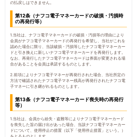
の払戻しはできません。
第12条（ナフコ電子マネーカードの破損・汚損時
の再発行等）
1.当社は、ナフコ電子マネーカードの破損・汚損等の理由により
会員がナフコ電子マネーカードの再発行を希望し、当社がこれを
認めた場合に限り、当該破損・汚損等したナフコ電子マネーカー
ドと引き換えに新しいナフコ電子マネーカードを再発行します。
なお、再発行したナフコ電子マネーカードは券面が変更される場
合があることを会員は承諾するものとします。
2.前項によりナフコ電子マネーが再発行された場合、当社所定の
方法で確認されたナフコ電子マネー残高が再発行されたナフコ電
子マネーに引き継がれるものとします。
第13条（ナフコ電子マネーカード喪失時の再発行
等）
1.当社は、会員から紛失・盗難等によりナフコ電子マネーカード
を喪失した旨の届け出があった場合、当該ナフコ電子マネーカー
ドについて、使用停止の措置（以下「使用停止措置」という。）
をとるものとします。