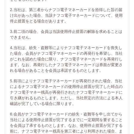
2.当社は、第三者からナフコ電子マネーカードを拾得した旨の届
け出があった場合、当該ナフコ電子マネーカードについて、使用
停止措置をとる場合があります。
3.前二項の場合、会員は当該使用停止措置の解除を求めることは
できません。
4.当社は、紛失・盗難等によりナフコ電子マネーカードを喪失し
た場合、会員がナフコ電子マネーカードの再発行を希望し、当社
がこれを認めた場合に限り、ナフコ電子マネーカードを再発行し
ます。なお、再発行したナフコ電子マネーカードは券面が変更さ
れる場合があることを会員は承諾するものとします。
5.前項によりナフコ電子マネーカードが再発行された場合、当社
によるナフコ電子マネーカードの使用停止措置が完了した時点の
ナフコ電子マネー残高が再発行されたナフコ電子マネーカードに
引き継がれるものとします。ただし、当社所定の方法による本人
確認が完了している場合に限ります。
6.会員がナフコ電子マネーカードの紛失・盗難等を申し出てから
当社による使用停止措置が完了するまでに一定期間を要すること
を会員は了承するものとします。なお、使用停止措置が完了する
前に、ナフコ電子マネー残高を第三者により利用された場合、ま