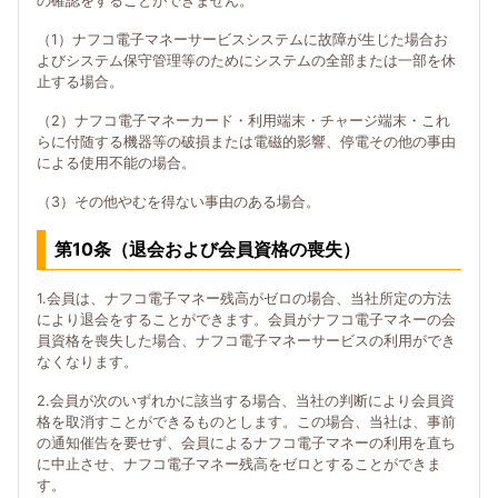
の確認をすることができません。
（1）ナフコ電子マネーサービスシステムに故障が生じた場合お
よびシステム保守管理等のためにシステムの全部または一部を休
止する場合。
（2）ナフコ電子マネーカード・利用端末・チャージ端末・これ
らに付随する機器等の破損または電磁的影響、停電その他の事由
による使用不能の場合。
（3）その他やむを得ない事由のある場合。
第10条（退会および会員資格の喪失）
1.会員は、ナフコ電子マネー残高がゼロの場合、当社所定の方法
により退会をすることができます。会員がナフコ電子マネーの会
員資格を喪失した場合、ナフコ電子マネーサービスの利用ができ
なくなります。
2.会員が次のいずれかに該当する場合、当社の判断により会員資
格を取消すことができるものとします。この場合、当社は、事前
の通知催告を要せず、会員によるナフコ電子マネーの利用を直ち
に中止させ、ナフコ電子マネー残高をゼロとすることができま
す。