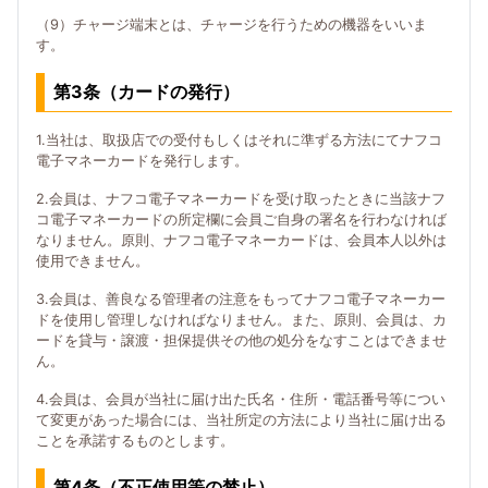
（9）チャージ端末とは、チャージを行うための機器をいいま
す。
第3条（カードの発行）
1.当社は、取扱店での受付もしくはそれに準ずる方法にてナフコ
電子マネーカードを発行します。
2.会員は、ナフコ電子マネーカードを受け取ったときに当該ナフ
コ電子マネーカードの所定欄に会員ご自身の署名を行わなければ
なりません。原則、ナフコ電子マネーカードは、会員本人以外は
使用できません。
3.会員は、善良なる管理者の注意をもってナフコ電子マネーカー
ドを使用し管理しなければなりません。また、原則、会員は、カ
ードを貸与・譲渡・担保提供その他の処分をなすことはできませ
ん。
4.会員は、会員が当社に届け出た氏名・住所・電話番号等につい
て変更があった場合には、当社所定の方法により当社に届け出る
ことを承諾するものとします。
第4条（不正使用等の禁止）