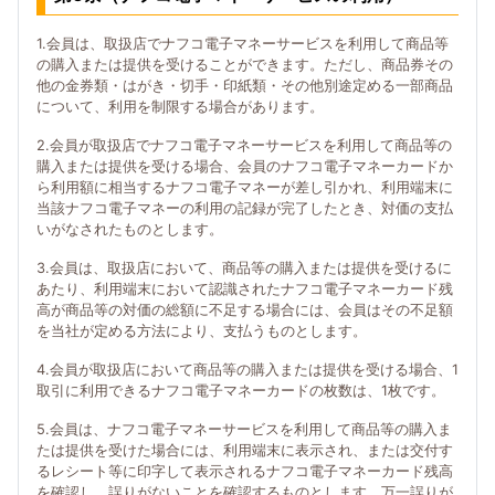
1.会員は、取扱店でナフコ電子マネーサービスを利用して商品等
の購入または提供を受けることができます。ただし、商品券その
他の金券類・はがき・切手・印紙類・その他別途定める一部商品
について、利用を制限する場合があります。
2.会員が取扱店でナフコ電子マネーサービスを利用して商品等の
購入または提供を受ける場合、会員のナフコ電子マネーカードか
ら利用額に相当するナフコ電子マネーが差し引かれ、利用端末に
当該ナフコ電子マネーの利用の記録が完了したとき、対価の支払
いがなされたものとします。
3.会員は、取扱店において、商品等の購入または提供を受けるに
あたり、利用端末において認識されたナフコ電子マネーカード残
高が商品等の対価の総額に不足する場合には、会員はその不足額
を当社が定める方法により、支払うものとします。
4.会員が取扱店において商品等の購入または提供を受ける場合、1
取引に利用できるナフコ電子マネーカードの枚数は、1枚です。
5.会員は、ナフコ電子マネーサービスを利用して商品等の購入ま
たは提供を受けた場合には、利用端末に表示され、または交付す
るレシート等に印字して表示されるナフコ電子マネーカード残高
を確認し、誤りがないことを確認するものとします。万一誤りが