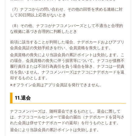
（7）ナフコからの問い合わせ、その他の回答を求める連絡に対
して30日間以上応答がないとき
（8）その他、ナフコがナフコメンバーズとして不適当と合理的
な根拠に基づき合理的に判断したとき
前項に該当することが判明した場合、ナデポカードおよびアプリ
会員会員証の失効手続きを行い、会員資格を喪失します。
会員資格の喪失により当該会員の累計ポイントは失効します。こ
の場合、会員資格の喪失に伴う損害等について、ナフコが債務不
履行責任または不法行為責任を負う場合を除き、ナフコは一切責
任を負いません。ナフコメンバーズはナフコにナデポカードを返
却するものとします。
※オフライン会員はアプリ会員証を発行できません。
11.退会
ナフコメンバーズは、随時退会できるものとし、退会に際して
は、ナフココールセンターで退会の届出（ナデポカードを貸与さ
れた会員は併せてナデポカードの返却）を行うものとします。
退会により当該会員の累計ポイントは失効します。