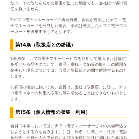
たは、その他なんらかの損害が生じた場合でも、当社は一切の責
任を負いません。
7.ナフコ電子マネーカードの再発行後、会員が喪失したナフコ電
子マネーカードを発見した場合、会員は発見したナフコ電子マネ
ーカードを破棄するものとします。
第14条（取扱店との紛議）
1.会員が、ナフコ電子マネーサービスを利用して購入または提供
を受けた商品等について、返品・瑕疵・欠陥等の取引上の問題が
発生した場合については、会員と取扱店との間で解決するものと
します。
2.前項の場合においても、会員は、当社（取扱店）に対し、ナフ
コ電子マネーの利用の取消し等を求めることはできないものとし
ます。
第15条（個人情報の収集・利用）
会員（本条においては、ナフコ電子マネーサービスの入会申込を
しようとする方を含みます。）は、氏名・生年月日・住所・電話
番号等、会員が入会申込時および入会後に当社に届け出た事項お