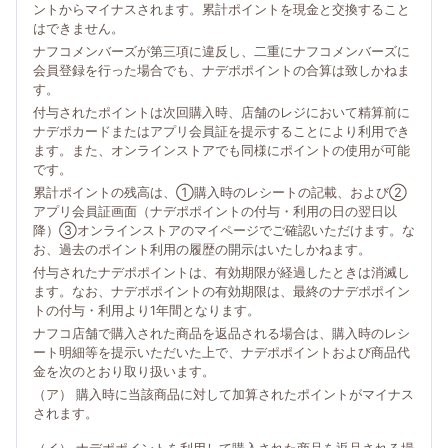
ントからマイナスされます。累計ポイントを現金と交換すること
はできません。
ナフコメンバーズが第三項に違反し、二重にナフコメンバーズに
会員登録を行った場合でも、ナデポポイントの合算は致しかねま
す。
付与されたポイントは次回購入時、店舗のレジにおいて精算前に
ナデポカードまたはアプリ会員証を提示することにより利用でき
ます。また、オンラインストアでも同様にポイントの使用が可能
です。
累計ポイントの残高は、①購入時のレシートの記載、および②
アプリ会員証画面（ナデポポイントの付与・利用の日の翌日以
降）③オンラインストアのマイページでご確認いただけます。な
お、過去のポイント利用の履歴の開示はいたしかねます。
付与されたナデポポイントは、有効期限が経過したときは消滅し
ます。なお、ナデポポイントの有効期限は、最終のナデポポイン
トの付与・利用より1年間となります。
ナフコ店舗で購入された商品を返品される場合は、購入時のレシ
ート明細等を提示いただいた上で、ナデポポイントおよび商品代
金を次のとおり取り扱います。
（ア） 購入時に当該商品に対して加算されたポイントがマイナス
されます。