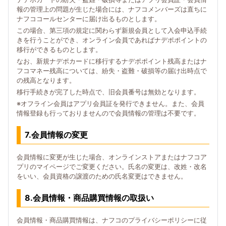
報の管理上の問題が生じた場合には、ナフコメンバーズは直ちに
ナフココールセンターに届け出るものとします。
この場合、第三項の規定に関わらず新規会員として入会申込手続
きを行うことができ、オンライン会員であればナデポポイントの
移行ができるものとします。
なお、新規ナデポカードに移行するナデポポイント残高またはナ
フコマネー残高については、紛失・盗難・破損等の届け出時点で
の残高となります。
移行手続きが完了した時点で、旧会員番号は無効となります。
※オフライン会員はアプリ会員証を発行できません。また、会員
情報登録も行っておりませんので会員情報の管理は不要です。
7.会員情報の変更
会員情報に変更が生じた場合、オンラインストアまたはナフコア
プリのマイページでご変更ください。氏名の変更は、改姓・改名
をいい、会員資格の譲渡のための氏名変更はできません。
8.会員情報・商品購買情報の取扱い
会員情報・商品購買情報は、ナフコのプライバシーポリシーに従