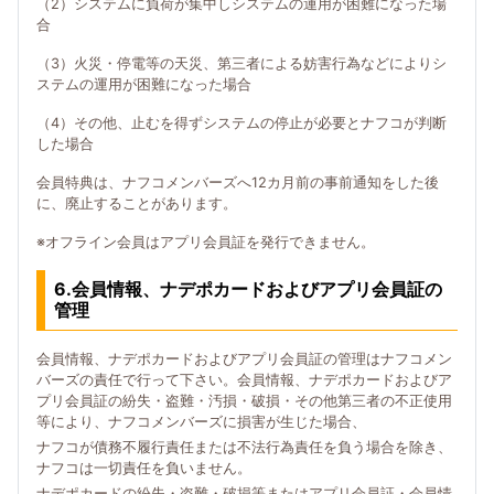
（2）システムに負荷が集中しシステムの運用が困難になった場
合
（3）火災・停電等の天災、第三者による妨害行為などによりシ
ステムの運用が困難になった場合
（4）その他、止むを得ずシステムの停止が必要とナフコが判断
した場合
会員特典は、ナフコメンバーズへ12カ月前の事前通知をした後
に、廃止することがあります。
※オフライン会員はアプリ会員証を発行できません。
6.会員情報、ナデポカードおよびアプリ会員証の
管理
会員情報、ナデポカードおよびアプリ会員証の管理はナフコメン
バーズの責任で行って下さい。会員情報、ナデポカードおよびア
プリ会員証の紛失・盗難・汚損・破損・その他第三者の不正使用
等により、ナフコメンバーズに損害が生じた場合、
ナフコが債務不履行責任または不法行為責任を負う場合を除き、
ナフコは一切責任を負いません。
ナデポカードの紛失・盗難・破損等またはアプリ会員証・会員情