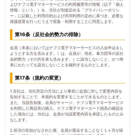
よびナフコ電子マネーサービスの利用履歴等の情報（以下「個人
情報」という。）を、当社が別途定める「プライバシーポリシ
ー」に記載した利用目的および共同利用の定めに基づき、必要な
保護措置を行ったうえで収集・利用することに同意します。
第16条（反社会的勢力の排除）
会員（本条においてはナフコ電子マネーサービスの入会申込をし
ようとする方を含みます。）は、会員が、現在、暴力団等の反社
会的勢力（その共生者も含みます。）に該当しないこと、かつ将
来にわたっても該当しないことを確約するものとします。
第17条（規約の変更）
1.当社は、当社所定の方法により事前に会員に対して変更内容を
告知することで、本規約を変更することができるものとします。
また、当該告知後、会員がチャージ、ナフコ電子マネーサービス
を利用した商品等の購入、ナフコ電子マネーカード残高の確認を
した場合には、当社は、会員が当該変更内容を承諾したものとみ
なします。
2.前項の告知がなされた後、会員が退会することなく１ヶ月が経