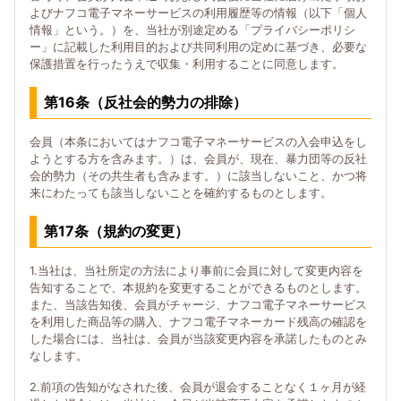
よびナフコ電子マネーサービスの利用履歴等の情報（以下「個人
情報」という。）を、当社が別途定める「プライバシーポリシ
ー」に記載した利用目的および共同利用の定めに基づき、必要な
保護措置を行ったうえで収集・利用することに同意します。
第16条（反社会的勢力の排除）
会員（本条においてはナフコ電子マネーサービスの入会申込をし
ようとする方を含みます。）は、会員が、現在、暴力団等の反社
会的勢力（その共生者も含みます。）に該当しないこと、かつ将
来にわたっても該当しないことを確約するものとします。
第17条（規約の変更）
1.当社は、当社所定の方法により事前に会員に対して変更内容を
告知することで、本規約を変更することができるものとします。
また、当該告知後、会員がチャージ、ナフコ電子マネーサービス
を利用した商品等の購入、ナフコ電子マネーカード残高の確認を
した場合には、当社は、会員が当該変更内容を承諾したものとみ
なします。
2.前項の告知がなされた後、会員が退会することなく１ヶ月が経