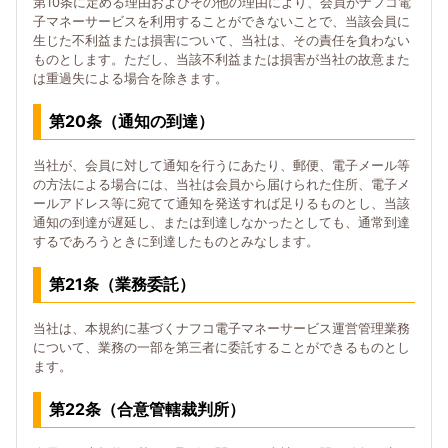
第10条に定める理由およびその他の理由により、会員がナフコ電
子マネーサービスを利用することができないことで、当該会員に
生じた不利益または損害について、当社は、その責任を負わない
ものとします。ただし、当該不利益または損害が当社の故意また
は重過失による場合を除きます。
第20条（通知の到達）
当社が、会員に対して通知を行うにあたり、郵便、電子メール等
の方法による場合には、当社は会員から届けられた住所、電子メ
ールアドレス等に宛てて通知を発送すれば足りるものとし、当該
通知の到達が遅延し、または到達しなかったとしても、通常到達
するであろうときに到達したものとみなします。
第21条（業務委託）
当社は、本規約に基づくナフコ電子マネーサービス運営管理業務
について、業務の一部を第三者に委託することができるものとし
ます。
第22条（合意管轄裁判所）