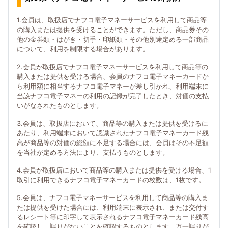
1.会員は、取扱店でナフコ電子マネーサービスを利用して商品等
の購入または提供を受けることができます。ただし、商品券その
他の金券類・はがき・切手・印紙類・その他別途定める一部商品
について、利用を制限する場合があります。
2.会員が取扱店でナフコ電子マネーサービスを利用して商品等の
購入または提供を受ける場合、会員のナフコ電子マネーカードか
ら利用額に相当するナフコ電子マネーが差し引かれ、利用端末に
当該ナフコ電子マネーの利用の記録が完了したとき、対価の支払
いがなされたものとします。
3.会員は、取扱店において、商品等の購入または提供を受けるに
あたり、利用端末において認識されたナフコ電子マネーカード残
高が商品等の対価の総額に不足する場合には、会員はその不足額
を当社が定める方法により、支払うものとします。
4.会員が取扱店において商品等の購入または提供を受ける場合、1
取引に利用できるナフコ電子マネーカードの枚数は、1枚です。
5.会員は、ナフコ電子マネーサービスを利用して商品等の購入ま
たは提供を受けた場合には、利用端末に表示され、または交付す
るレシート等に印字して表示されるナフコ電子マネーカード残高
を確認し、誤りがないことを確認するものとします。万一誤りが