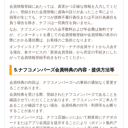
会員情報登録にあたっては、真実かつ正確な情報を入力してくだ
さい。登録された会員情報に虚偽や誤りがあったこと等により、
損害が生じても、ナフコが債務不履行責任または不法行為責任を
負う場合を除き、ナフコは一切責任を負いません。
なお、ナフコメンバーズの入会手数料および年会費は無料です
が、インターネットを通じての会員情報登録や会員情報の表示の
際にかかる通信費は、お客様のご負担となります。
オンラインストア・ナフコアプリ・ナデポ会員サイトから入会す
る場合、各サービスの「新規会員登録」から所定の手続きにした
がって会員情報登録手続きを行ってください。
5.ナフコメンバーズ会員特典の内容・提供方法等
会員特典の内容は、ナフコメンバーズへの事前の通知なく変更す
ることがあります。
会員特典を受ける際、登録されたナフコメンバーズであることを
確認させていただくことがあります。ナフコメンバーズご本人で
あることが確認できない場合、会員特典の付与・利用等をお断り
することがあります。
ナフコメンバーズは、ナフコ店舗レジにおいて精算前にナデポカ
ードまたはアプリ会員証を提示することにより（ポイント集約ア