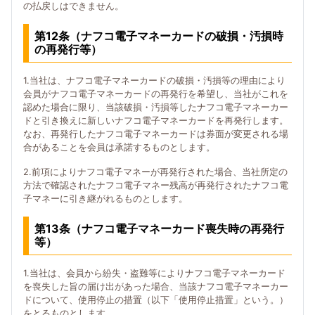
の払戻しはできません。
第12条（ナフコ電子マネーカードの破損・汚損時
の再発行等）
1.当社は、ナフコ電子マネーカードの破損・汚損等の理由により
会員がナフコ電子マネーカードの再発行を希望し、当社がこれを
認めた場合に限り、当該破損・汚損等したナフコ電子マネーカー
ドと引き換えに新しいナフコ電子マネーカードを再発行します。
なお、再発行したナフコ電子マネーカードは券面が変更される場
合があることを会員は承諾するものとします。
2.前項によりナフコ電子マネーが再発行された場合、当社所定の
方法で確認されたナフコ電子マネー残高が再発行されたナフコ電
子マネーに引き継がれるものとします。
第13条（ナフコ電子マネーカード喪失時の再発行
等）
1.当社は、会員から紛失・盗難等によりナフコ電子マネーカード
を喪失した旨の届け出があった場合、当該ナフコ電子マネーカー
ドについて、使用停止の措置（以下「使用停止措置」という。）
をとるものとします。