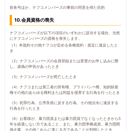
前各号ほか、ナフコメンバーズの事前の同意を得た目的
10.会員資格の喪失
ナフコメンバーズが以下の項目のいずれかに該当する場合、当然
にナフコメンバーズの資格を喪失します。
（1）本規約その他ナフコが定める各種規約・規定に違反したと
き
（2）ナフコメンバーズの会員登録または変更のお申し込みに際
し、虚偽の申告があったとき
（3）ナフコメンバーズが死亡したとき
（4）ナフコまたは第三者の所有権、プライバシー権、知的財産
権その他のあらゆる権利または利益を侵害する行為を行ったとき
（5）犯罪行為、公序良俗に反する行為、その他法令に違反する
行為を行ったとき
（6）お客様が、暴力団員または暴力団員でなくなったときから5
年を経過しない方であること、また、暴力団準構成員、暴力団関
係企業、その他これらに準じる方であることが判明したとき