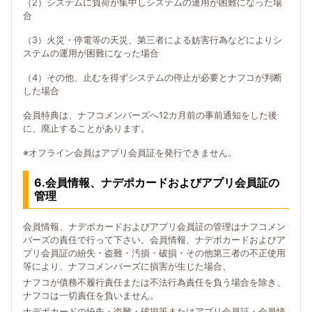
（2）システムに負荷が集中しシステムの運用が困難になった場
合
（3）火災・停電等の天災、第三者による妨害行為などによりシ
ステムの運用が困難になった場合
（4）その他、止むを得ずシステムの停止が必要とナフコが判断
した場合
会員特典は、ナフコメンバーズへ12カ月前の事前通知をした後
に、廃止することがあります。
※オフライン会員はアプリ会員証を発行できません。
6.会員情報、ナデポカードおよびアプリ会員証の
管理
会員情報、ナデポカードおよびアプリ会員証の管理はナフコメン
バーズの責任で行って下さい。会員情報、ナデポカードおよびア
プリ会員証の紛失・盗難・汚損・破損・その他第三者の不正使用
等により、ナフコメンバーズに損害が生じた場合、
ナフコが債務不履行責任または不法行為責任を負う場合を除き、
ナフコは一切責任を負いません。
ナデポカードの紛失・盗難・破損等またはアプリ会員証・会員情