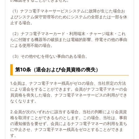
の確認をすることができません。
（1）ナフコ電子マネーサービスシステムに故障が生じた場合お
よびシステム保守管理等のためにシステムの全部または一部を休
止する場合。
（2）ナフコ電子マネーカード・利用端末・チャージ端末・これ
らに付随する機器等の破損または電磁的影響、停電その他の事由
による使用不能の場合。
（3）その他やむを得ない事由のある場合。
第10条（退会および会員資格の喪失）
1.会員は、ナフコ電子マネー残高がゼロの場合、当社所定の方法
により退会をすることができます。会員がナフコ電子マネーの会
員資格を喪失した場合、ナフコ電子マネーサービスの利用ができ
なくなります。
2.会員が次のいずれかに該当する場合、当社の判断により会員資
格を取消すことができるものとします。この場合、当社は、事前
の通知催告を要せず、会員によるナフコ電子マネーの利用を直ち
に中止させ、ナフコ電子マネー残高をゼロとすることができま
す。