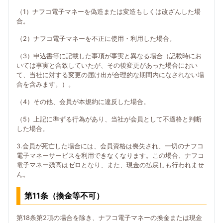
（1）ナフコ電子マネーを偽造または変造もしくは改ざんした場
合。
（2）ナフコ電子マネーを不正に使用・利用した場合。
（3）申込書等に記載した事項が事実と異なる場合（記載時にお
いては事実と合致していたが、その後変更があった場合におい
て、当社に対する変更の届け出が合理的な期間内になされない場
合を含みます。）。
（4）その他、会員が本規約に違反した場合。
（5）上記に準ずる行為があり、当社が会員として不適格と判断
した場合。
3.会員が死亡した場合には、会員資格は喪失され、一切のナフコ
電子マネーサービスを利用できなくなります。この場合、ナフコ
電子マネー残高はゼロとなり、また、現金の払戻しも行われませ
ん。
第11条（換金等不可）
第18条第2項の場合を除き、ナフコ電子マネーの換金または現金