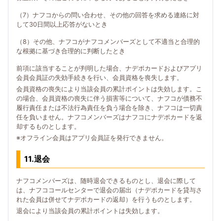
（7）ナフコからの問い合わせ、その他の回答を求める連絡に対
して30日間以上応答がないとき
（8）その他、ナフコがナフコメンバーズとして不適当と合理的
な根拠に基づき合理的に判断したとき
前項に該当することが判明した場合、ナデポカードおよびアプリ
会員会員証の失効手続きを行い、会員資格を喪失します。
会員資格の喪失により当該会員の累計ポイントは失効します。こ
の場合、会員資格の喪失に伴う損害等について、ナフコが債務不
履行責任または不法行為責任を負う場合を除き、ナフコは一切責
任を負いません。ナフコメンバーズはナフコにナデポカードを返
却するものとします。
※オフライン会員はアプリ会員証を発行できません。
11.退会
ナフコメンバーズは、随時退会できるものとし、退会に際して
は、ナフココールセンターで退会の届出（ナデポカードを貸与さ
れた会員は併せてナデポカードの返却）を行うものとします。
退会により当該会員の累計ポイントは失効します。