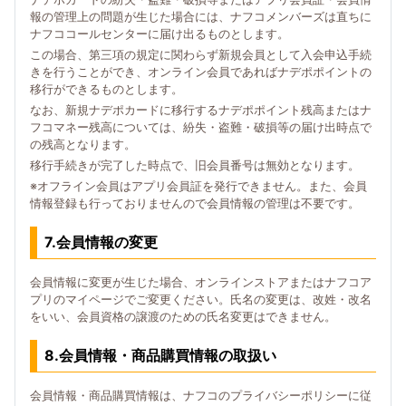
報の管理上の問題が生じた場合には、ナフコメンバーズは直ちに
ナフココールセンターに届け出るものとします。
この場合、第三項の規定に関わらず新規会員として入会申込手続
きを行うことができ、オンライン会員であればナデポポイントの
移行ができるものとします。
なお、新規ナデポカードに移行するナデポポイント残高またはナ
フコマネー残高については、紛失・盗難・破損等の届け出時点で
の残高となります。
移行手続きが完了した時点で、旧会員番号は無効となります。
※オフライン会員はアプリ会員証を発行できません。また、会員
情報登録も行っておりませんので会員情報の管理は不要です。
7.会員情報の変更
会員情報に変更が生じた場合、オンラインストアまたはナフコア
プリのマイページでご変更ください。氏名の変更は、改姓・改名
をいい、会員資格の譲渡のための氏名変更はできません。
8.会員情報・商品購買情報の取扱い
会員情報・商品購買情報は、ナフコのプライバシーポリシーに従