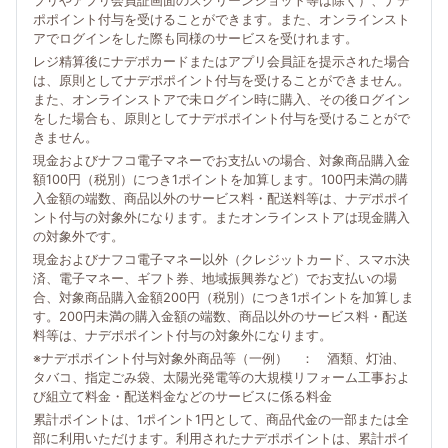
プリやアプリ会員証画面のスクリーンショット等は除く）、ナデ
ポポイント付与を受けることができます。また、オンラインスト
アでログインをした際も同様のサービスを受けれます。
レジ精算後にナデポカードまたはアプリ会員証を提示された場合
は、原則としてナデポポイント付与を受けることができません。
また、オンラインストアで未ログイン時に購入、その後ログイン
をした場合も、原則としてナデポポイント付与を受けることがで
きません。
現金およびナフコ電子マネーでお支払いの場合、対象商品購入金
額100円（税別）につき1ポイントを加算します。100円未満の購
入金額の端数、商品以外のサービス料・配送料等は、ナデポポイ
ント付与の対象外になります。またオンラインストアは現金購入
の対象外です。
現金およびナフコ電子マネー以外（クレジットカード、スマホ決
済、電子マネー、ギフト券、地域振興券など）でお支払いの場
合、対象商品購入金額200円（税別）につき1ポイントを加算しま
す。200円未満の購入金額の端数、商品以外のサービス料・配送
料等は、ナデポポイント付与の対象外になります。
※ナデポポイント付与対象外商品等（一例） ： 酒類、灯油、
タバコ、指定ごみ袋、太陽光発電等の大規模リフォーム工事およ
び組立て料金・配送料金などのサービスに係る料金
累計ポイントは、1ポイント1円として、商品代金の一部または全
部に利用いただけます。利用されたナデポポイントは、累計ポイ