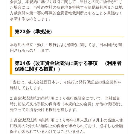
会員は、本規約に基づく取引に関して、当社との間に紛争が生じ
た場合には、当社の本社の所在地を管轄する簡易裁判所または地
方裁判所を第一審の専属的合意管轄裁判所とすることを異議なく
承諾するものとします。
第23条（準拠法）
本規約の成立・効力・履行および解釈に関しては、日本国法が適
用されるものとします。
第24条（改正資金決済法に関する事項 （利用者
保護に関する措置））
1.当社は、株式会社西日本シティ銀行と発行保証金の保全契約を
締結しております。
2.資金決済法第31条第1項により発行保証金について、当社破綻
時に前払式支払手段の保有者（本規約上の会員）が他の債権者に
先立って弁済を受ける権利を有します。
3.資金決済法第14条第1項により毎年3月末及び９月末の当該未使
用残高の2分の1の額以上の保全が求められており、必ずしも全額
保全が図られているわけではございません。