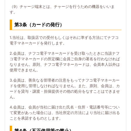
（9）チャージ端末とは、チャージを行うための機器をいいま
す。
第3条（カードの発行）
1.当社は、取扱店での受付もしくはそれに準ずる方法にてナフコ
電子マネーカードを発行します。
2.会員は、ナフコ電子マネーカードを受け取ったときに当該ナフ
コ電子マネーカードの所定欄に会員ご自身の署名を行わなければ
なりません。原則、ナフコ電子マネーカードは、会員本人以外は
使用できません。
3.会員は、善良なる管理者の注意をもってナフコ電子マネーカー
ドを使用し管理しなければなりません。また、原則、会員は、カ
ードを貸与・譲渡・担保提供その他の処分をなすことはできませ
ん。
4.会員は、会員が当社に届け出た氏名・住所・電話番号等につい
て変更があった場合には、当社所定の方法により当社に届け出る
ことを承諾するものとします。
第4条（不正使用等の禁止）