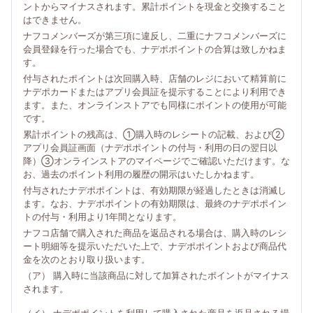
ントからマイナスされます。累計ポイントを現金と交換すること
はできません。
ナフコメンバーズが第三項に違反し、二重にナフコメンバーズに
会員登録を行った場合でも、ナデポポイントの合算は致しかねま
す。
付与されたポイントは次回購入時、店舗のレジにおいて精算前に
ナデポカードまたはアプリ会員証を提示することにより利用でき
ます。また、オンラインストアでも同様にポイントの使用が可能
です。
累計ポイントの残高は、①購入時のレシートの記載、および②
アプリ会員証画面（ナデポポイントの付与・利用の日の翌日以
降）③オンラインストアのマイページでご確認いただけます。な
お、過去のポイント利用の履歴の開示はいたしかねます。
付与されたナデポポイントは、有効期限が経過したときは消滅し
ます。なお、ナデポポイントの有効期限は、最終のナデポポイン
トの付与・利用より1年間となります。
ナフコ店舗で購入された商品を返品される場合は、購入時のレシ
ート明細等を提示いただいた上で、ナデポポイントおよび商品代
金を次のとおり取り扱います。
（ア） 購入時に当該商品に対して加算されたポイントがマイナス
されます。