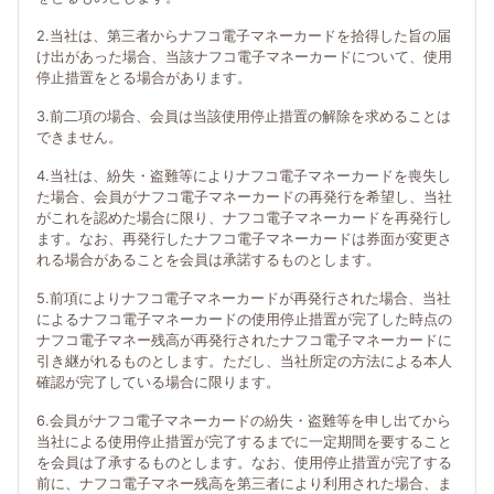
2.当社は、第三者からナフコ電子マネーカードを拾得した旨の届
け出があった場合、当該ナフコ電子マネーカードについて、使用
停止措置をとる場合があります。
3.前二項の場合、会員は当該使用停止措置の解除を求めることは
できません。
4.当社は、紛失・盗難等によりナフコ電子マネーカードを喪失し
た場合、会員がナフコ電子マネーカードの再発行を希望し、当社
がこれを認めた場合に限り、ナフコ電子マネーカードを再発行し
ます。なお、再発行したナフコ電子マネーカードは券面が変更さ
れる場合があることを会員は承諾するものとします。
5.前項によりナフコ電子マネーカードが再発行された場合、当社
によるナフコ電子マネーカードの使用停止措置が完了した時点の
ナフコ電子マネー残高が再発行されたナフコ電子マネーカードに
引き継がれるものとします。ただし、当社所定の方法による本人
確認が完了している場合に限ります。
6.会員がナフコ電子マネーカードの紛失・盗難等を申し出てから
当社による使用停止措置が完了するまでに一定期間を要すること
を会員は了承するものとします。なお、使用停止措置が完了する
前に、ナフコ電子マネー残高を第三者により利用された場合、ま