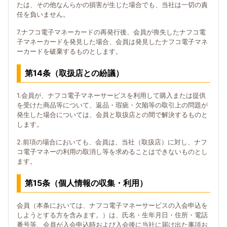
たは、その他なんらかの損害が生じた場合でも、当社は一切の責
任を負いません。
7.ナフコ電子マネーカードの再発行後、会員が喪失したナフコ電
子マネーカードを発見した場合、会員は発見したナフコ電子マネ
ーカードを破棄するものとします。
第14条（取扱店との紛議）
1.会員が、ナフコ電子マネーサービスを利用して購入または提供
を受けた商品等について、返品・瑕疵・欠陥等の取引上の問題が
発生した場合については、会員と取扱店との間で解決するものと
します。
2.前項の場合においても、会員は、当社（取扱店）に対し、ナフ
コ電子マネーの利用の取消し等を求めることはできないものとし
ます。
第15条（個人情報の収集・利用）
会員（本条においては、ナフコ電子マネーサービスの入会申込を
しようとする方を含みます。）は、氏名・生年月日・住所・電話
番号等、会員が入会申込時および入会後に当社に届け出た事項お