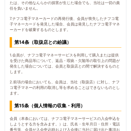
たは、その他なんらかの損害が生じた場合でも、当社は一切の責
任を負いません。
7.ナフコ電子マネーカードの再発行後、会員が喪失したナフコ電
子マネーカードを発見した場合、会員は発見したナフコ電子マネ
ーカードを破棄するものとします。
第14条（取扱店との紛議）
1.会員が、ナフコ電子マネーサービスを利用して購入または提供
を受けた商品等について、返品・瑕疵・欠陥等の取引上の問題が
発生した場合については、会員と取扱店との間で解決するものと
します。
2.前項の場合においても、会員は、当社（取扱店）に対し、ナフ
コ電子マネーの利用の取消し等を求めることはできないものとし
ます。
第15条（個人情報の収集・利用）
会員（本条においては、ナフコ電子マネーサービスの入会申込を
しようとする方を含みます。）は、氏名・生年月日・住所・電話
番号等、会員が入会申込時および入会後に当社に届け出た事項お