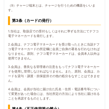
（9）チャージ端末とは、チャージを行うための機器をいいま
す。
第3条（カードの発行）
1.当社は、取扱店での受付もしくはそれに準ずる方法にてナフコ
電子マネーカードを発行します。
2.会員は、ナフコ電子マネーカードを受け取ったときに当該ナフ
コ電子マネーカードの所定欄に会員ご自身の署名を行わなければ
なりません。原則、ナフコ電子マネーカードは、会員本人以外は
使用できません。
3.会員は、善良なる管理者の注意をもってナフコ電子マネーカー
ドを使用し管理しなければなりません。また、原則、会員は、カ
ードを貸与・譲渡・担保提供その他の処分をなすことはできませ
ん。
4.会員は、会員が当社に届け出た氏名・住所・電話番号等につい
て変更があった場合には、当社所定の方法により当社に届け出る
ことを承諾するものとします。
第4条（不正使用等の禁止）