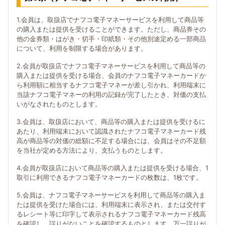
1.会員は、取扱店でナフコ電子マネーサービスを利用して商品等
の購入または提供を受けることができます。ただし、商品券その
他の金券類・はがき・切手・印紙類・その他別途定める一部商品
について、利用を制限する場合があります。
2.会員が取扱店でナフコ電子マネーサービスを利用して商品等の
購入または提供を受ける場合、会員のナフコ電子マネーカードか
ら利用額に相当するナフコ電子マネーが差し引かれ、利用端末に
当該ナフコ電子マネーの利用の記録が完了したとき、対価の支払
いがなされたものとします。
3.会員は、取扱店において、商品等の購入または提供を受けるに
あたり、利用端末において認識されたナフコ電子マネーカード残
高が商品等の対価の総額に不足する場合には、会員はその不足額
を当社が定める方法により、支払うものとします。
4.会員が取扱店において商品等の購入または提供を受ける場合、1
取引に利用できるナフコ電子マネーカードの枚数は、1枚です。
5.会員は、ナフコ電子マネーサービスを利用して商品等の購入ま
たは提供を受けた場合には、利用端末に表示され、または交付す
るレシート等に印字して表示されるナフコ電子マネーカード残高
を確認し、誤りがないことを確認するものとします。万一誤りが