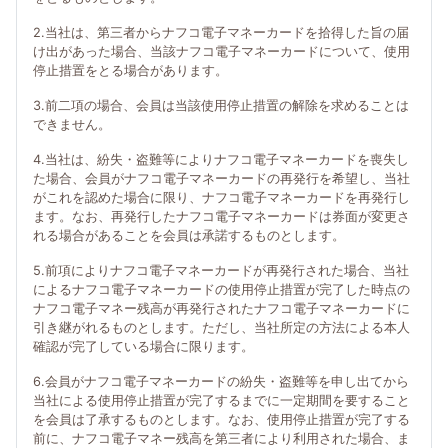
2.当社は、第三者からナフコ電子マネーカードを拾得した旨の届
け出があった場合、当該ナフコ電子マネーカードについて、使用
停止措置をとる場合があります。
3.前二項の場合、会員は当該使用停止措置の解除を求めることは
できません。
4.当社は、紛失・盗難等によりナフコ電子マネーカードを喪失し
た場合、会員がナフコ電子マネーカードの再発行を希望し、当社
がこれを認めた場合に限り、ナフコ電子マネーカードを再発行し
ます。なお、再発行したナフコ電子マネーカードは券面が変更さ
れる場合があることを会員は承諾するものとします。
5.前項によりナフコ電子マネーカードが再発行された場合、当社
によるナフコ電子マネーカードの使用停止措置が完了した時点の
ナフコ電子マネー残高が再発行されたナフコ電子マネーカードに
引き継がれるものとします。ただし、当社所定の方法による本人
確認が完了している場合に限ります。
6.会員がナフコ電子マネーカードの紛失・盗難等を申し出てから
当社による使用停止措置が完了するまでに一定期間を要すること
を会員は了承するものとします。なお、使用停止措置が完了する
前に、ナフコ電子マネー残高を第三者により利用された場合、ま