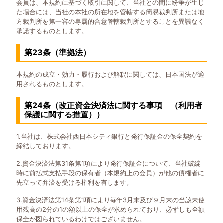
会員は、本規約に基づく取引に関して、当社との間に紛争が生じ
た場合には、当社の本社の所在地を管轄する簡易裁判所または地
方裁判所を第一審の専属的合意管轄裁判所とすることを異議なく
承諾するものとします。
第23条（準拠法）
本規約の成立・効力・履行および解釈に関しては、日本国法が適
用されるものとします。
第24条（改正資金決済法に関する事項 （利用者
保護に関する措置））
1.当社は、株式会社西日本シティ銀行と発行保証金の保全契約を
締結しております。
2.資金決済法第31条第1項により発行保証金について、当社破綻
時に前払式支払手段の保有者（本規約上の会員）が他の債権者に
先立って弁済を受ける権利を有します。
3.資金決済法第14条第1項により毎年3月末及び９月末の当該未使
用残高の2分の1の額以上の保全が求められており、必ずしも全額
保全が図られているわけではございません。