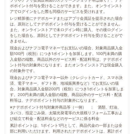
プリやアプリ会員証画面のスクリーンショット等は除く）、ナデ
ポポイント付与を受けることができます。また、オンラインスト
アでログインをした際も同様のサービスを受けれます。
レジ精算後にナデポカードまたはアプリ会員証を提示された場合
は、原則としてナデポポイント付与を受けることができません。
また、オンラインストアで未ログイン時に購入、その後ログイン
をした場合も、原則としてナデポポイント付与を受けることがで
きません。
現金およびナフコ電子マネーでお支払いの場合、対象商品購入金
額100円（税別）につき1ポイントを加算します。100円未満の購
入金額の端数、商品以外のサービス料・配送料等は、ナデポポイ
ント付与の対象外になります。またオンラインストアは現金購入
の対象外です。
現金およびナフコ電子マネー以外（クレジットカード、スマホ決
済、電子マネー、ギフト券、地域振興券など）でお支払いの場
合、対象商品購入金額200円（税別）につき1ポイントを加算しま
す。200円未満の購入金額の端数、商品以外のサービス料・配送
料等は、ナデポポイント付与の対象外になります。
※ナデポポイント付与対象外商品等（一例） ： 酒類、灯油、
タバコ、指定ごみ袋、太陽光発電等の大規模リフォーム工事およ
び組立て料金・配送料金などのサービスに係る料金
累計ポイントは、1ポイント1円として、商品代金の一部または全
部に利用いただけます。利用されたナデポポイントは、累計ポイ