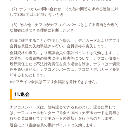
（7）ナフコからの問い合わせ、その他の回答を求める連絡に対
して30日間以上応答がないとき
（8）その他、ナフコがナフコメンバーズとして不適当と合理的
な根拠に基づき合理的に判断したとき
前項に該当することが判明した場合、ナデポカードおよびアプリ
会員会員証の失効手続きを行い、会員資格を喪失します。
会員資格の喪失により当該会員の累計ポイントは失効します。こ
の場合、会員資格の喪失に伴う損害等について、ナフコが債務不
履行責任または不法行為責任を負う場合を除き、ナフコは一切責
任を負いません。ナフコメンバーズはナフコにナデポカードを返
却するものとします。
※オフライン会員はアプリ会員証を発行できません。
11.退会
ナフコメンバーズは、随時退会できるものとし、退会に際して
は、ナフココールセンターで退会の届出（ナデポカードを貸与さ
れた会員は併せてナデポカードの返却）を行うものとします。
退会により当該会員の累計ポイントは失効します。