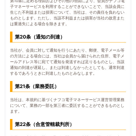
第10条に定める理由およびその他の理由により、会員がナフコ電
子マネーサービスを利用することができないことで、当該会員に
生じた不利益または損害について、当社は、その責任を負わない
ものとします。ただし、当該不利益または損害が当社の故意また
は重過失による場合を除きます。
第20条（通知の到達）
当社が、会員に対して通知を行うにあたり、郵便、電子メール等
の方法による場合には、当社は会員から届けられた住所、電子メ
ールアドレス等に宛てて通知を発送すれば足りるものとし、当該
通知の到達が遅延し、または到達しなかったとしても、通常到達
するであろうときに到達したものとみなします。
第21条（業務委託）
当社は、本規約に基づくナフコ電子マネーサービス運営管理業務
について、業務の一部を第三者に委託することができるものとし
ます。
第22条（合意管轄裁判所）