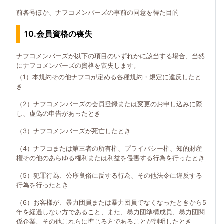
前各号ほか、ナフコメンバーズの事前の同意を得た目的
10.会員資格の喪失
ナフコメンバーズが以下の項目のいずれかに該当する場合、当然
にナフコメンバーズの資格を喪失します。
（1）本規約その他ナフコが定める各種規約・規定に違反したと
き
（2）ナフコメンバーズの会員登録または変更のお申し込みに際
し、虚偽の申告があったとき
（3）ナフコメンバーズが死亡したとき
（4）ナフコまたは第三者の所有権、プライバシー権、知的財産
権その他のあらゆる権利または利益を侵害する行為を行ったとき
（5）犯罪行為、公序良俗に反する行為、その他法令に違反する
行為を行ったとき
（6）お客様が、暴力団員または暴力団員でなくなったときから5
年を経過しない方であること、また、暴力団準構成員、暴力団関
係企業、その他これらに準じる方であることが判明したとき