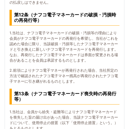
の払戻しはできません。
第12条（ナフコ電子マネーカードの破損・汚損時
の再発行等）
1.当社は、ナフコ電子マネーカードの破損・汚損等の理由により
会員がナフコ電子マネーカードの再発行を希望し、当社がこれを
認めた場合に限り、当該破損・汚損等したナフコ電子マネーカー
ドと引き換えに新しいナフコ電子マネーカードを再発行します。
なお、再発行したナフコ電子マネーカードは券面が変更される場
合があることを会員は承諾するものとします。
2.前項によりナフコ電子マネーが再発行された場合、当社所定の
方法で確認されたナフコ電子マネー残高が再発行されたナフコ電
子マネーに引き継がれるものとします。
第13条（ナフコ電子マネーカード喪失時の再発行
等）
1.当社は、会員から紛失・盗難等によりナフコ電子マネーカード
を喪失した旨の届け出があった場合、当該ナフコ電子マネーカー
ドについて、使用停止の措置（以下「使用停止措置」という。）
をとるものとします。