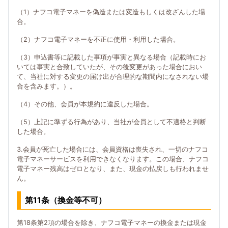
（1）ナフコ電子マネーを偽造または変造もしくは改ざんした場
合。
（2）ナフコ電子マネーを不正に使用・利用した場合。
（3）申込書等に記載した事項が事実と異なる場合（記載時にお
いては事実と合致していたが、その後変更があった場合におい
て、当社に対する変更の届け出が合理的な期間内になされない場
合を含みます。）。
（4）その他、会員が本規約に違反した場合。
（5）上記に準ずる行為があり、当社が会員として不適格と判断
した場合。
3.会員が死亡した場合には、会員資格は喪失され、一切のナフコ
電子マネーサービスを利用できなくなります。この場合、ナフコ
電子マネー残高はゼロとなり、また、現金の払戻しも行われませ
ん。
第11条（換金等不可）
第18条第2項の場合を除き、ナフコ電子マネーの換金または現金