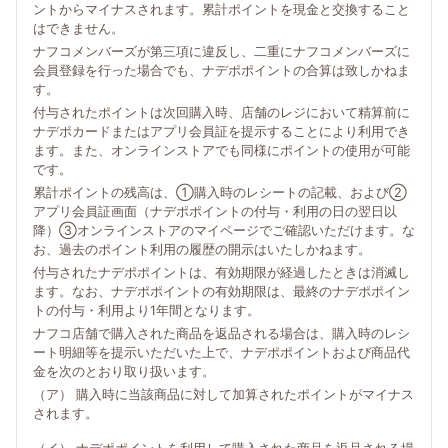
ントからマイナスされます。累計ポイントを現金と交換すること
はできません。
ナフコメンバーズが第三項に違反し、二重にナフコメンバーズに
会員登録を行った場合でも、ナデポポイントの合算は致しかねま
す。
付与されたポイントは次回購入時、店舗のレジにおいて精算前に
ナデポカードまたはアプリ会員証を提示することにより利用でき
ます。また、オンラインストアでも同様にポイントの使用が可能
です。
累計ポイントの残高は、①購入時のレシートの記載、および②
アプリ会員証画面（ナデポポイントの付与・利用の日の翌日以
降）③オンラインストアのマイページでご確認いただけます。な
お、過去のポイント利用の履歴の開示はいたしかねます。
付与されたナデポポイントは、有効期限が経過したときは消滅し
ます。なお、ナデポポイントの有効期限は、最終のナデポポイン
トの付与・利用より1年間となります。
ナフコ店舗で購入された商品を返品される場合は、購入時のレシ
ート明細等を提示いただいた上で、ナデポポイントおよび商品代
金を次のとおり取り扱います。
（ア） 購入時に当該商品に対して加算されたポイントがマイナス
されます。