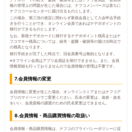
報の管理上の問題が生じた場合には、ナフコメンバーズは直ちに
ナフココールセンターに届け出るものとします。
この場合、第三項の規定に関わらず新規会員として入会申込手続
きを行うことができ、オンライン会員であればナデポポイントの
移行ができるものとします。
なお、新規ナデポカードに移行するナデポポイント残高またはナ
フコマネー残高については、紛失・盗難・破損等の届け出時点で
の残高となります。
移行手続きが完了した時点で、旧会員番号は無効となります。
※オフライン会員はアプリ会員証を発行できません。また、会員
情報登録も行っておりませんので会員情報の管理は不要です。
7.会員情報の変更
会員情報に変更が生じた場合、オンラインストアまたはナフコア
プリのマイページでご変更ください。氏名の変更は、改姓・改名
をいい、会員資格の譲渡のための氏名変更はできません。
8.会員情報・商品購買情報の取扱い
会員情報・商品購買情報は、ナフコのプライバシーポリシーに従