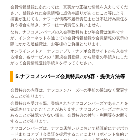
会員情報登録にあたっては、真実かつ正確な情報を入力してくだ
さい。登録された会員情報に虚偽や誤りがあったこと等により、
損害が生じても、ナフコが債務不履行責任または不法行為責任を
負う場合を除き、ナフコは一切責任を負いません。
なお、ナフコメンバーズの入会手数料および年会費は無料です
が、インターネットを通じての会員情報登録や会員情報の表示の
際にかかる通信費は、お客様のご負担となります。
オンラインストア・ナフコアプリ・ナデポ会員サイトから入会す
る場合、各サービスの「新規会員登録」から所定の手続きにした
がって会員情報登録手続きを行ってください。
5.ナフコメンバーズ会員特典の内容・提供方法等
会員特典の内容は、ナフコメンバーズへの事前の通知なく変更す
ることがあります。
会員特典を受ける際、登録されたナフコメンバーズであることを
確認させていただくことがあります。ナフコメンバーズご本人で
あることが確認できない場合、会員特典の付与・利用等をお断り
することがあります。
ナフコメンバーズは、ナフコ店舗レジにおいて精算前にナデポカ
ードまたはアプリ会員証を提示することにより（ポイント集約ア