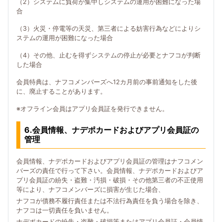
（2）システムに負荷が集中しシステムの運用が困難になった場
合
（3）火災・停電等の天災、第三者による妨害行為などによりシ
ステムの運用が困難になった場合
（4）その他、止むを得ずシステムの停止が必要とナフコが判断
した場合
会員特典は、ナフコメンバーズへ12カ月前の事前通知をした後
に、廃止することがあります。
※オフライン会員はアプリ会員証を発行できません。
6.会員情報、ナデポカードおよびアプリ会員証の
管理
会員情報、ナデポカードおよびアプリ会員証の管理はナフコメン
バーズの責任で行って下さい。会員情報、ナデポカードおよびア
プリ会員証の紛失・盗難・汚損・破損・その他第三者の不正使用
等により、ナフコメンバーズに損害が生じた場合、
ナフコが債務不履行責任または不法行為責任を負う場合を除き、
ナフコは一切責任を負いません。
ナデポカードの紛失・盗難・破損等またはアプリ会員証・会員情