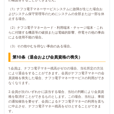
の確認をすることができません。
（1）ナフコ電子マネーサービスシステムに故障が生じた場合お
よびシステム保守管理等のためにシステムの全部または一部を休
止する場合。
（2）ナフコ電子マネーカード・利用端末・チャージ端末・これ
らに付随する機器等の破損または電磁的影響、停電その他の事由
による使用不能の場合。
（3）その他やむを得ない事由のある場合。
第10条（退会および会員資格の喪失）
1.会員は、ナフコ電子マネー残高がゼロの場合、当社所定の方法
により退会をすることができます。会員がナフコ電子マネーの会
員資格を喪失した場合、ナフコ電子マネーサービスの利用ができ
なくなります。
2.会員が次のいずれかに該当する場合、当社の判断により会員資
格を取消すことができるものとします。この場合、当社は、事前
の通知催告を要せず、会員によるナフコ電子マネーの利用を直ち
に中止させ、ナフコ電子マネー残高をゼロとすることができま
す。