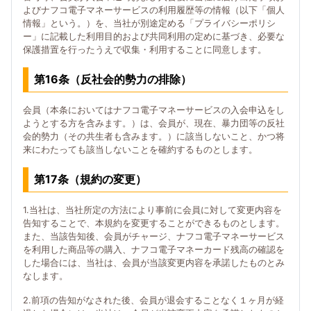
よびナフコ電子マネーサービスの利用履歴等の情報（以下「個人
情報」という。）を、当社が別途定める「プライバシーポリシ
ー」に記載した利用目的および共同利用の定めに基づき、必要な
保護措置を行ったうえで収集・利用することに同意します。
第16条（反社会的勢力の排除）
会員（本条においてはナフコ電子マネーサービスの入会申込をし
ようとする方を含みます。）は、会員が、現在、暴力団等の反社
会的勢力（その共生者も含みます。）に該当しないこと、かつ将
来にわたっても該当しないことを確約するものとします。
第17条（規約の変更）
1.当社は、当社所定の方法により事前に会員に対して変更内容を
告知することで、本規約を変更することができるものとします。
また、当該告知後、会員がチャージ、ナフコ電子マネーサービス
を利用した商品等の購入、ナフコ電子マネーカード残高の確認を
した場合には、当社は、会員が当該変更内容を承諾したものとみ
なします。
2.前項の告知がなされた後、会員が退会することなく１ヶ月が経