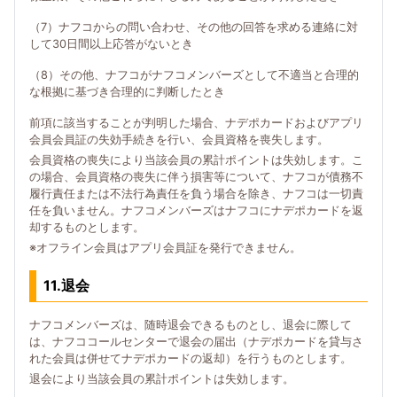
（7）ナフコからの問い合わせ、その他の回答を求める連絡に対
して30日間以上応答がないとき
（8）その他、ナフコがナフコメンバーズとして不適当と合理的
な根拠に基づき合理的に判断したとき
前項に該当することが判明した場合、ナデポカードおよびアプリ
会員会員証の失効手続きを行い、会員資格を喪失します。
会員資格の喪失により当該会員の累計ポイントは失効します。こ
の場合、会員資格の喪失に伴う損害等について、ナフコが債務不
履行責任または不法行為責任を負う場合を除き、ナフコは一切責
任を負いません。ナフコメンバーズはナフコにナデポカードを返
却するものとします。
※オフライン会員はアプリ会員証を発行できません。
11.退会
ナフコメンバーズは、随時退会できるものとし、退会に際して
は、ナフココールセンターで退会の届出（ナデポカードを貸与さ
れた会員は併せてナデポカードの返却）を行うものとします。
退会により当該会員の累計ポイントは失効します。