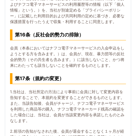
よびナフコ電子マネーサービスの利用履歴等の情報（以下「個人
情報」という。）を、当社が別途定める「プライバシーポリシ
ー」に記載した利用目的および共同利用の定めに基づき、必要な
保護措置を行ったうえで収集・利用することに同意します。
第16条（反社会的勢力の排除）
会員（本条においてはナフコ電子マネーサービスの入会申込をし
ようとする方を含みます。）は、会員が、現在、暴力団等の反社
会的勢力（その共生者も含みます。）に該当しないこと、かつ将
来にわたっても該当しないことを確約するものとします。
第17条（規約の変更）
1.当社は、当社所定の方法により事前に会員に対して変更内容を
告知することで、本規約を変更することができるものとします。
また、当該告知後、会員がチャージ、ナフコ電子マネーサービス
を利用した商品等の購入、ナフコ電子マネーカード残高の確認を
した場合には、当社は、会員が当該変更内容を承諾したものとみ
なします。
2.前項の告知がなされた後、会員が退会することなく１ヶ月が経