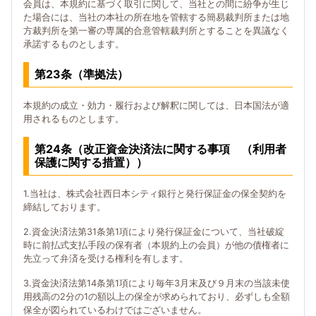
会員は、本規約に基づく取引に関して、当社との間に紛争が生じ
た場合には、当社の本社の所在地を管轄する簡易裁判所または地
方裁判所を第一審の専属的合意管轄裁判所とすることを異議なく
承諾するものとします。
第23条（準拠法）
本規約の成立・効力・履行および解釈に関しては、日本国法が適
用されるものとします。
第24条（改正資金決済法に関する事項 （利用者
保護に関する措置））
1.当社は、株式会社西日本シティ銀行と発行保証金の保全契約を
締結しております。
2.資金決済法第31条第1項により発行保証金について、当社破綻
時に前払式支払手段の保有者（本規約上の会員）が他の債権者に
先立って弁済を受ける権利を有します。
3.資金決済法第14条第1項により毎年3月末及び９月末の当該未使
用残高の2分の1の額以上の保全が求められており、必ずしも全額
保全が図られているわけではございません。