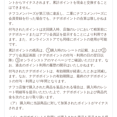
ントからマイナスされます。累計ポイントを現金と交換すること
はできません。
ナフコメンバーズが第三項に違反し、二重にナフコメンバーズに
会員登録を行った場合でも、ナデポポイントの合算は致しかねま
す。
付与されたポイントは次回購入時、店舗のレジにおいて精算前に
ナデポカードまたはアプリ会員証を提示することにより利用でき
ます。また、オンラインストアでも同様にポイントの使用が可能
です。
累計ポイントの残高は、①購入時のレシートの記載、および②
アプリ会員証画面（ナデポポイントの付与・利用の日の翌日以
降）③オンラインストアのマイページでご確認いただけます。な
お、過去のポイント利用の履歴の開示はいたしかねます。
付与されたナデポポイントは、有効期限が経過したときは消滅し
ます。なお、ナデポポイントの有効期限は、最終のナデポポイン
トの付与・利用より1年間となります。
ナフコ店舗で購入された商品を返品される場合は、購入時のレシ
ート明細等を提示いただいた上で、ナデポポイントおよび商品代
金を次のとおり取り扱います。
（ア） 購入時に当該商品に対して加算されたポイントがマイナス
されます。