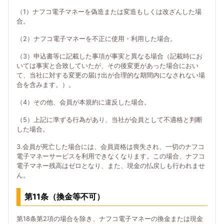
（1）ナフコ電子マネーを偽造または変造もしくは改ざんした場
合。
（2）ナフコ電子マネーを不正に使用・利用した場合。
（3）申込書等に記載した事項が事実と異なる場合（記載時にお
いては事実と合致していたが、その後変更があった場合におい
て、当社に対する変更の届け出が合理的な期間内になされない場
合を含みます。）。
（4）その他、会員が本規約に違反した場合。
（5）上記に準ずる行為があり、当社が会員として不適格と判断
した場合。
3.会員が死亡した場合には、会員資格は喪失され、一切のナフコ
電子マネーサービスを利用できなくなります。この場合、ナフコ
電子マネー残高はゼロとなり、また、現金の払戻しも行われませ
ん。
第11条（換金等不可）
第18条第2項の場合を除き、ナフコ電子マネーの換金または現金