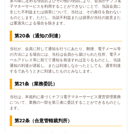
第10条に定める理由およびその他の理由により、会員がナフコ電
子マネーサービスを利用することができないことで、当該会員に
生じた不利益または損害について、当社は、その責任を負わない
ものとします。ただし、当該不利益または損害が当社の故意また
は重過失による場合を除きます。
第20条（通知の到達）
当社が、会員に対して通知を行うにあたり、郵便、電子メール等
の方法による場合には、当社は会員から届けられた住所、電子メ
ールアドレス等に宛てて通知を発送すれば足りるものとし、当該
通知の到達が遅延し、または到達しなかったとしても、通常到達
するであろうときに到達したものとみなします。
第21条（業務委託）
当社は、本規約に基づくナフコ電子マネーサービス運営管理業務
について、業務の一部を第三者に委託することができるものとし
ます。
第22条（合意管轄裁判所）