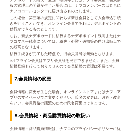
報の管理上の問題が生じた場合には、ナフコメンバーズは直ちに
ナフココールセンターに届け出るものとします。
この場合、第三項の規定に関わらず新規会員として入会申込手続
きを行うことができ、オンライン会員であればナデポポイントの
移行ができるものとします。
なお、新規ナデポカードに移行するナデポポイント残高またはナ
フコマネー残高については、紛失・盗難・破損等の届け出時点で
の残高となります。
移行手続きが完了した時点で、旧会員番号は無効となります。
※オフライン会員はアプリ会員証を発行できません。また、会員
情報登録も行っておりませんので会員情報の管理は不要です。
7.会員情報の変更
会員情報に変更が生じた場合、オンラインストアまたはナフコア
プリのマイページでご変更ください。氏名の変更は、改姓・改名
をいい、会員資格の譲渡のための氏名変更はできません。
8.会員情報・商品購買情報の取扱い
会員情報・商品購買情報は、ナフコのプライバシーポリシーに従