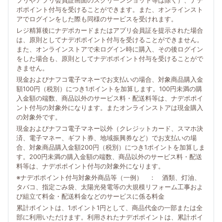
プリやアプリ会員証画面のスクリーンショット等は除く）、ナデ
ポポイント付与を受けることができます。また、オンラインスト
アでログインをした際も同様のサービスを受けれます。
レジ精算後にナデポカードまたはアプリ会員証を提示された場合
は、原則としてナデポポイント付与を受けることができません。
また、オンラインストアで未ログイン時に購入、その後ログイン
をした場合も、原則としてナデポポイント付与を受けることがで
きません。
現金およびナフコ電子マネーでお支払いの場合、対象商品購入金
額100円（税別）につき1ポイントを加算します。100円未満の購
入金額の端数、商品以外のサービス料・配送料等は、ナデポポイ
ント付与の対象外になります。またオンラインストアは現金購入
の対象外です。
現金およびナフコ電子マネー以外（クレジットカード、スマホ決
済、電子マネー、ギフト券、地域振興券など）でお支払いの場
合、対象商品購入金額200円（税別）につき1ポイントを加算しま
す。200円未満の購入金額の端数、商品以外のサービス料・配送
料等は、ナデポポイント付与の対象外になります。
※ナデポポイント付与対象外商品等（一例） ： 酒類、灯油、
タバコ、指定ごみ袋、太陽光発電等の大規模リフォーム工事およ
び組立て料金・配送料金などのサービスに係る料金
累計ポイントは、1ポイント1円として、商品代金の一部または全
部に利用いただけます。利用されたナデポポイントは、累計ポイ