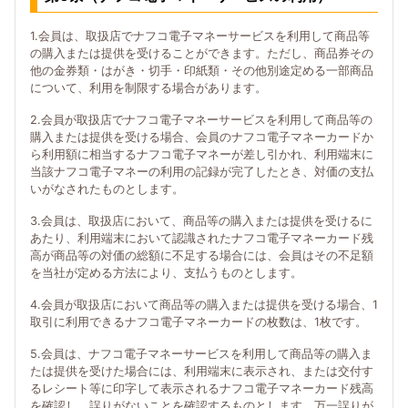
1.会員は、取扱店でナフコ電子マネーサービスを利用して商品等
の購入または提供を受けることができます。ただし、商品券その
他の金券類・はがき・切手・印紙類・その他別途定める一部商品
について、利用を制限する場合があります。
2.会員が取扱店でナフコ電子マネーサービスを利用して商品等の
購入または提供を受ける場合、会員のナフコ電子マネーカードか
ら利用額に相当するナフコ電子マネーが差し引かれ、利用端末に
当該ナフコ電子マネーの利用の記録が完了したとき、対価の支払
いがなされたものとします。
3.会員は、取扱店において、商品等の購入または提供を受けるに
あたり、利用端末において認識されたナフコ電子マネーカード残
高が商品等の対価の総額に不足する場合には、会員はその不足額
を当社が定める方法により、支払うものとします。
4.会員が取扱店において商品等の購入または提供を受ける場合、1
取引に利用できるナフコ電子マネーカードの枚数は、1枚です。
5.会員は、ナフコ電子マネーサービスを利用して商品等の購入ま
たは提供を受けた場合には、利用端末に表示され、または交付す
るレシート等に印字して表示されるナフコ電子マネーカード残高
を確認し、誤りがないことを確認するものとします。万一誤りが