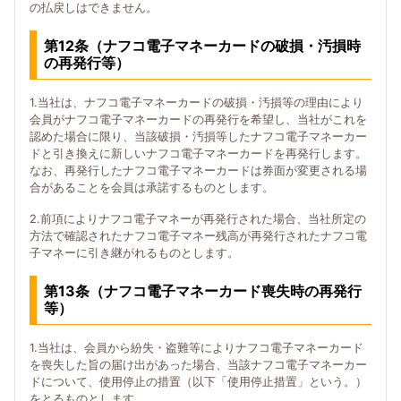
の払戻しはできません。
第12条（ナフコ電子マネーカードの破損・汚損時
の再発行等）
1.当社は、ナフコ電子マネーカードの破損・汚損等の理由により
会員がナフコ電子マネーカードの再発行を希望し、当社がこれを
認めた場合に限り、当該破損・汚損等したナフコ電子マネーカー
ドと引き換えに新しいナフコ電子マネーカードを再発行します。
なお、再発行したナフコ電子マネーカードは券面が変更される場
合があることを会員は承諾するものとします。
2.前項によりナフコ電子マネーが再発行された場合、当社所定の
方法で確認されたナフコ電子マネー残高が再発行されたナフコ電
子マネーに引き継がれるものとします。
第13条（ナフコ電子マネーカード喪失時の再発行
等）
1.当社は、会員から紛失・盗難等によりナフコ電子マネーカード
を喪失した旨の届け出があった場合、当該ナフコ電子マネーカー
ドについて、使用停止の措置（以下「使用停止措置」という。）
をとるものとします。