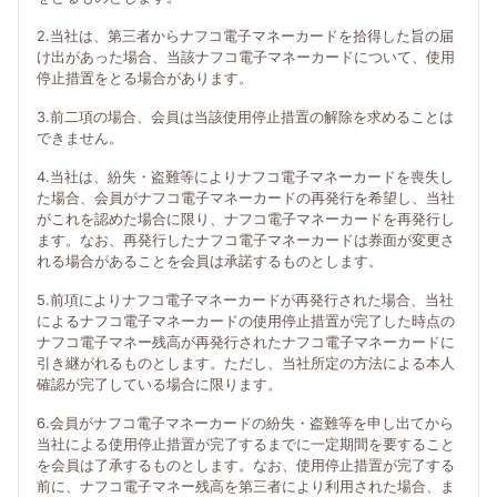
2.当社は、第三者からナフコ電子マネーカードを拾得した旨の届
け出があった場合、当該ナフコ電子マネーカードについて、使用
停止措置をとる場合があります。
3.前二項の場合、会員は当該使用停止措置の解除を求めることは
できません。
4.当社は、紛失・盗難等によりナフコ電子マネーカードを喪失し
た場合、会員がナフコ電子マネーカードの再発行を希望し、当社
がこれを認めた場合に限り、ナフコ電子マネーカードを再発行し
ます。なお、再発行したナフコ電子マネーカードは券面が変更さ
れる場合があることを会員は承諾するものとします。
5.前項によりナフコ電子マネーカードが再発行された場合、当社
によるナフコ電子マネーカードの使用停止措置が完了した時点の
ナフコ電子マネー残高が再発行されたナフコ電子マネーカードに
引き継がれるものとします。ただし、当社所定の方法による本人
確認が完了している場合に限ります。
6.会員がナフコ電子マネーカードの紛失・盗難等を申し出てから
当社による使用停止措置が完了するまでに一定期間を要すること
を会員は了承するものとします。なお、使用停止措置が完了する
前に、ナフコ電子マネー残高を第三者により利用された場合、ま