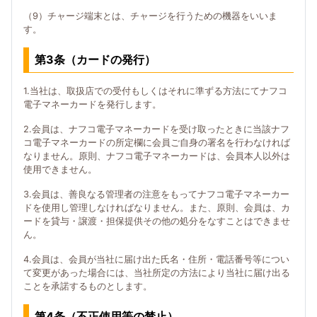
（9）チャージ端末とは、チャージを行うための機器をいいま
す。
第3条（カードの発行）
1.当社は、取扱店での受付もしくはそれに準ずる方法にてナフコ
電子マネーカードを発行します。
2.会員は、ナフコ電子マネーカードを受け取ったときに当該ナフ
コ電子マネーカードの所定欄に会員ご自身の署名を行わなければ
なりません。原則、ナフコ電子マネーカードは、会員本人以外は
使用できません。
3.会員は、善良なる管理者の注意をもってナフコ電子マネーカー
ドを使用し管理しなければなりません。また、原則、会員は、カ
ードを貸与・譲渡・担保提供その他の処分をなすことはできませ
ん。
4.会員は、会員が当社に届け出た氏名・住所・電話番号等につい
て変更があった場合には、当社所定の方法により当社に届け出る
ことを承諾するものとします。
第4条（不正使用等の禁止）