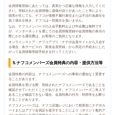
会員情報登録にあたっては、真実かつ正確な情報を入力してくだ
さい。登録された会員情報に虚偽や誤りがあったこと等により、
損害が生じても、ナフコが債務不履行責任または不法行為責任を
負う場合を除き、ナフコは一切責任を負いません。
なお、ナフコメンバーズの入会手数料および年会費は無料です
が、インターネットを通じての会員情報登録や会員情報の表示の
際にかかる通信費は、お客様のご負担となります。
オンラインストア・ナフコアプリ・ナデポ会員サイトから入会す
る場合、各サービスの「新規会員登録」から所定の手続きにした
がって会員情報登録手続きを行ってください。
5.ナフコメンバーズ会員特典の内容・提供方法等
会員特典の内容は、ナフコメンバーズへの事前の通知なく変更す
ることがあります。
会員特典を受ける際、登録されたナフコメンバーズであることを
確認させていただくことがあります。ナフコメンバーズご本人で
あることが確認できない場合、会員特典の付与・利用等をお断り
することがあります。
ナフコメンバーズは、ナフコ店舗レジにおいて精算前にナデポカ
ードまたはアプリ会員証を提示することにより（ポイント集約ア