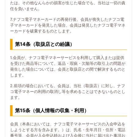
たは、その他なんらかの損害が生じた場合でも、当社は一切の責
任を負いません。
7.ナフコ電子マネーカードの再発行後、会員が喪失したナフコ電
子マネーカードを発見した場合、会員は発見したナフコ電子マネ
ーカードを破棄するものとします。
第14条（取扱店との紛議）
1.会員が、ナフコ電子マネーサービスを利用して購入または提供
を受けた商品等について、返品・瑕疵・欠陥等の取引上の問題が
発生した場合については、会員と取扱店との間で解決するものと
します。
2.前項の場合においても、会員は、当社（取扱店）に対し、ナフ
コ電子マネーの利用の取消し等を求めることはできないものとし
ます。
第15条（個人情報の収集・利用）
会員（本条においては、ナフコ電子マネーサービスの入会申込を
しようとする方を含みます。）は、氏名・生年月日・住所・電話
番号等、会員が入会申込時および入会後に当社に届け出た事項お