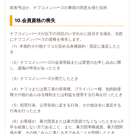
前各号ほか、ナフコメンバーズの事前の同意を得た目的
10.会員資格の喪失
ナフコメンバーズが以下の項目のいずれかに該当する場合、当然
にナフコメンバーズの資格を喪失します。
（1）本規約その他ナフコが定める各種規約・規定に違反したと
き
（2）ナフコメンバーズの会員登録または変更のお申し込みに際
し、虚偽の申告があったとき
（3）ナフコメンバーズが死亡したとき
（4）ナフコまたは第三者の所有権、プライバシー権、知的財産
権その他のあらゆる権利または利益を侵害する行為を行ったとき
（5）犯罪行為、公序良俗に反する行為、その他法令に違反する
行為を行ったとき
（6）お客様が、暴力団員または暴力団員でなくなったときから5
年を経過しない方であること、また、暴力団準構成員、暴力団関
係企業、その他これらに準じる方であることが判明したとき