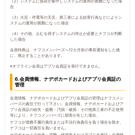
（2）システムに負荷が集中しシステムの運用が困難になった場
合
（3）火災・停電等の天災、第三者による妨害行為などによりシ
ステムの運用が困難になった場合
（4）その他、止むを得ずシステムの停止が必要とナフコが判断
した場合
会員特典は、ナフコメンバーズへ12カ月前の事前通知をした後
に、廃止することがあります。
※オフライン会員はアプリ会員証を発行できません。
6.会員情報、ナデポカードおよびアプリ会員証の
管理
会員情報、ナデポカードおよびアプリ会員証の管理はナフコメン
バーズの責任で行って下さい。会員情報、ナデポカードおよびア
プリ会員証の紛失・盗難・汚損・破損・その他第三者の不正使用
等により、ナフコメンバーズに損害が生じた場合、
ナフコが債務不履行責任または不法行為責任を負う場合を除き、
ナフコは一切責任を負いません。
ナデポカードの紛失・盗難・破損等またはアプリ会員証・会員情