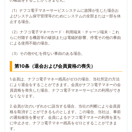
の確認をすることができません。
（1）ナフコ電子マネーサービスシステムに故障が生じた場合お
よびシステム保守管理等のためにシステムの全部または一部を休
止する場合。
（2）ナフコ電子マネーカード・利用端末・チャージ端末・これ
らに付随する機器等の破損または電磁的影響、停電その他の事由
による使用不能の場合。
（3）その他やむを得ない事由のある場合。
第10条（退会および会員資格の喪失）
1.会員は、ナフコ電子マネー残高がゼロの場合、当社所定の方法
により退会をすることができます。会員がナフコ電子マネーの会
員資格を喪失した場合、ナフコ電子マネーサービスの利用ができ
なくなります。
2.会員が次のいずれかに該当する場合、当社の判断により会員資
格を取消すことができるものとします。この場合、当社は、事前
の通知催告を要せず、会員によるナフコ電子マネーの利用を直ち
に中止させ、ナフコ電子マネー残高をゼロとすることができま
す。