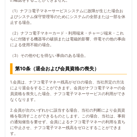
の確認をすることができません。
（1）ナフコ電子マネーサービスシステムに故障が生じた場合お
よびシステム保守管理等のためにシステムの全部または一部を休
止する場合。
（2）ナフコ電子マネーカード・利用端末・チャージ端末・これ
らに付随する機器等の破損または電磁的影響、停電その他の事由
による使用不能の場合。
（3）その他やむを得ない事由のある場合。
第10条（退会および会員資格の喪失）
1.会員は、ナフコ電子マネー残高がゼロの場合、当社所定の方法
により退会をすることができます。会員がナフコ電子マネーの会
員資格を喪失した場合、ナフコ電子マネーサービスの利用ができ
なくなります。
2.会員が次のいずれかに該当する場合、当社の判断により会員資
格を取消すことができるものとします。この場合、当社は、事前
の通知催告を要せず、会員によるナフコ電子マネーの利用を直ち
に中止させ、ナフコ電子マネー残高をゼロとすることができま
す。