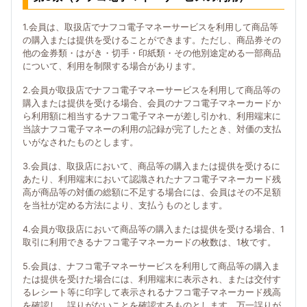
1.会員は、取扱店でナフコ電子マネーサービスを利用して商品等
の購入または提供を受けることができます。ただし、商品券その
他の金券類・はがき・切手・印紙類・その他別途定める一部商品
について、利用を制限する場合があります。
2.会員が取扱店でナフコ電子マネーサービスを利用して商品等の
購入または提供を受ける場合、会員のナフコ電子マネーカードか
ら利用額に相当するナフコ電子マネーが差し引かれ、利用端末に
当該ナフコ電子マネーの利用の記録が完了したとき、対価の支払
いがなされたものとします。
3.会員は、取扱店において、商品等の購入または提供を受けるに
あたり、利用端末において認識されたナフコ電子マネーカード残
高が商品等の対価の総額に不足する場合には、会員はその不足額
を当社が定める方法により、支払うものとします。
4.会員が取扱店において商品等の購入または提供を受ける場合、1
取引に利用できるナフコ電子マネーカードの枚数は、1枚です。
5.会員は、ナフコ電子マネーサービスを利用して商品等の購入ま
たは提供を受けた場合には、利用端末に表示され、または交付す
るレシート等に印字して表示されるナフコ電子マネーカード残高
を確認し、誤りがないことを確認するものとします。万一誤りが