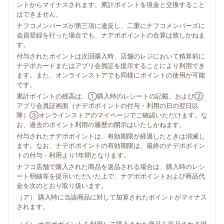
ントからマイナスされます。累計ポイントを現金と交換すること
はできません。
ナフコメンバーズが第三項に違反し、二重にナフコメンバーズに
会員登録を行った場合でも、ナデポポイントの合算は致しかねま
す。
付与されたポイントは次回購入時、店舗のレジにおいて精算前に
ナデポカードまたはアプリ会員証を提示することにより利用でき
ます。また、オンラインストアでも同様にポイントの使用が可能
です。
累計ポイントの残高は、①購入時のレシートの記載、および②
アプリ会員証画面（ナデポポイントの付与・利用の日の翌日以
降）③オンラインストアのマイページでご確認いただけます。な
お、過去のポイント利用の履歴の開示はいたしかねます。
付与されたナデポポイントは、有効期限が経過したときは消滅し
ます。なお、ナデポポイントの有効期限は、最終のナデポポイン
トの付与・利用より1年間となります。
ナフコ店舗で購入された商品を返品される場合は、購入時のレシ
ート明細等を提示いただいた上で、ナデポポイントおよび商品代
金を次のとおり取り扱います。
（ア） 購入時に当該商品に対して加算されたポイントがマイナス
されます。