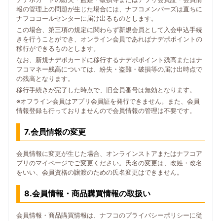
報の管理上の問題が生じた場合には、ナフコメンバーズは直ちに
ナフココールセンターに届け出るものとします。
この場合、第三項の規定に関わらず新規会員として入会申込手続
きを行うことができ、オンライン会員であればナデポポイントの
移行ができるものとします。
なお、新規ナデポカードに移行するナデポポイント残高またはナ
フコマネー残高については、紛失・盗難・破損等の届け出時点で
の残高となります。
移行手続きが完了した時点で、旧会員番号は無効となります。
※オフライン会員はアプリ会員証を発行できません。また、会員
情報登録も行っておりませんので会員情報の管理は不要です。
7.会員情報の変更
会員情報に変更が生じた場合、オンラインストアまたはナフコア
プリのマイページでご変更ください。氏名の変更は、改姓・改名
をいい、会員資格の譲渡のための氏名変更はできません。
8.会員情報・商品購買情報の取扱い
会員情報・商品購買情報は、ナフコのプライバシーポリシーに従