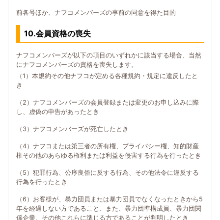
前各号ほか、ナフコメンバーズの事前の同意を得た目的
10.会員資格の喪失
ナフコメンバーズが以下の項目のいずれかに該当する場合、当然
にナフコメンバーズの資格を喪失します。
（1）本規約その他ナフコが定める各種規約・規定に違反したと
き
（2）ナフコメンバーズの会員登録または変更のお申し込みに際
し、虚偽の申告があったとき
（3）ナフコメンバーズが死亡したとき
（4）ナフコまたは第三者の所有権、プライバシー権、知的財産
権その他のあらゆる権利または利益を侵害する行為を行ったとき
（5）犯罪行為、公序良俗に反する行為、その他法令に違反する
行為を行ったとき
（6）お客様が、暴力団員または暴力団員でなくなったときから5
年を経過しない方であること、また、暴力団準構成員、暴力団関
係企業、その他これらに準じる方であることが判明したとき