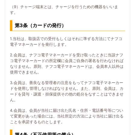
（9）チャージ端末とは、チャージを行うための機器をいいま
す。
第3条（カードの発行）
1.当社は、取扱店での受付もしくはそれに準ずる方法にてナフコ
電子マネーカードを発行します。
2.会員は、ナフコ電子マネーカードを受け取ったときに当該ナフ
コ電子マネーカードの所定欄に会員ご自身の署名を行わなければ
なりません。原則、ナフコ電子マネーカードは、会員本人以外は
使用できません。
3.会員は、善良なる管理者の注意をもってナフコ電子マネーカー
ドを使用し管理しなければなりません。また、原則、会員は、カ
ードを貸与・譲渡・担保提供その他の処分をなすことはできませ
ん。
4.会員は、会員が当社に届け出た氏名・住所・電話番号等につい
て変更があった場合には、当社所定の方法により当社に届け出る
ことを承諾するものとします。
第4条（不正使用等の禁止）