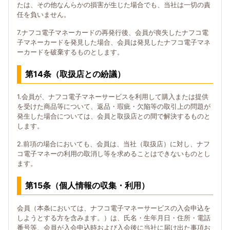
たは、その他なんらかの損害が生じた場合でも、当社は一切の責
任を負いません。
7.ナフコ電子マネーカードの再発行後、会員が喪失したナフコ電
子マネーカードを発見した場合、会員は発見したナフコ電子マネ
ーカードを破棄するものとします。
第14条（取扱店との紛議）
1.会員が、ナフコ電子マネーサービスを利用して購入または提供
を受けた商品等について、返品・瑕疵・欠陥等の取引上の問題が
発生した場合については、会員と取扱店との間で解決するものと
します。
2.前項の場合においても、会員は、当社（取扱店）に対し、ナフ
コ電子マネーの利用の取消し等を求めることはできないものとし
ます。
第15条（個人情報の収集・利用）
会員（本条においては、ナフコ電子マネーサービスの入会申込を
しようとする方を含みます。）は、氏名・生年月日・住所・電話
番号等、会員が入会申込時および入会後に当社に届け出た事項お