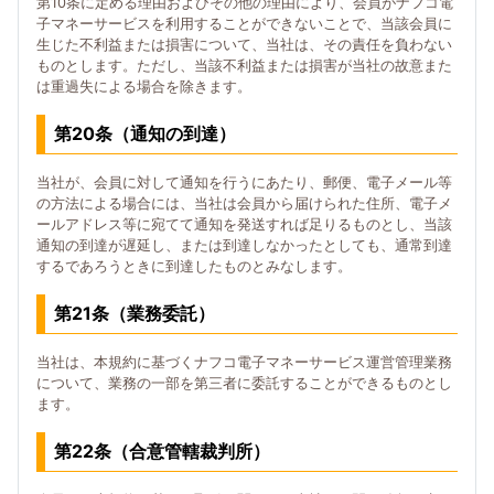
第10条に定める理由およびその他の理由により、会員がナフコ電
子マネーサービスを利用することができないことで、当該会員に
生じた不利益または損害について、当社は、その責任を負わない
ものとします。ただし、当該不利益または損害が当社の故意また
は重過失による場合を除きます。
第20条（通知の到達）
当社が、会員に対して通知を行うにあたり、郵便、電子メール等
の方法による場合には、当社は会員から届けられた住所、電子メ
ールアドレス等に宛てて通知を発送すれば足りるものとし、当該
通知の到達が遅延し、または到達しなかったとしても、通常到達
するであろうときに到達したものとみなします。
第21条（業務委託）
当社は、本規約に基づくナフコ電子マネーサービス運営管理業務
について、業務の一部を第三者に委託することができるものとし
ます。
第22条（合意管轄裁判所）