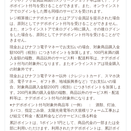
プリやアプリ会員証画面のスクリーンショット等は除く）、ナデ
ポポイント付与を受けることができます。また、オンラインスト
アでログインをした際も同様のサービスを受けれます。
レジ精算後にナデポカードまたはアプリ会員証を提示された場合
は、原則としてナデポポイント付与を受けることができません。
また、オンラインストアで未ログイン時に購入、その後ログイン
をした場合も、原則としてナデポポイント付与を受けることがで
きません。
現金およびナフコ電子マネーでお支払いの場合、対象商品購入金
額100円（税別）につき1ポイントを加算します。100円未満の購
入金額の端数、商品以外のサービス料・配送料等は、ナデポポイ
ント付与の対象外になります。またオンラインストアは現金購入
の対象外です。
現金およびナフコ電子マネー以外（クレジットカード、スマホ決
済、電子マネー、ギフト券、地域振興券など）でお支払いの場
合、対象商品購入金額200円（税別）につき1ポイントを加算しま
す。200円未満の購入金額の端数、商品以外のサービス料・配送
料等は、ナデポポイント付与の対象外になります。
※ナデポポイント付与対象外商品等（一例） ： 酒類、灯油、
タバコ、指定ごみ袋、太陽光発電等の大規模リフォーム工事およ
び組立て料金・配送料金などのサービスに係る料金
累計ポイントは、1ポイント1円として、商品代金の一部または全
部に利用いただけます。利用されたナデポポイントは、累計ポイ