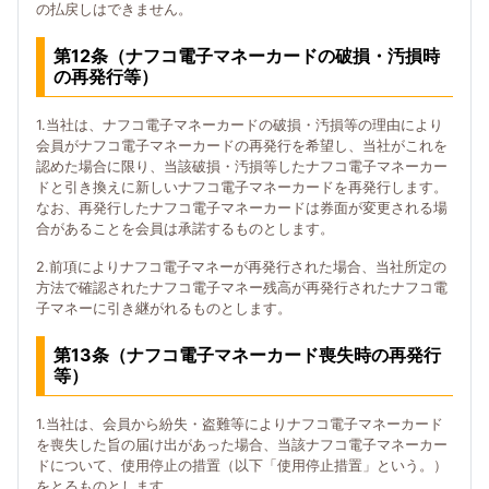
の払戻しはできません。
第12条（ナフコ電子マネーカードの破損・汚損時
の再発行等）
1.当社は、ナフコ電子マネーカードの破損・汚損等の理由により
会員がナフコ電子マネーカードの再発行を希望し、当社がこれを
認めた場合に限り、当該破損・汚損等したナフコ電子マネーカー
ドと引き換えに新しいナフコ電子マネーカードを再発行します。
なお、再発行したナフコ電子マネーカードは券面が変更される場
合があることを会員は承諾するものとします。
2.前項によりナフコ電子マネーが再発行された場合、当社所定の
方法で確認されたナフコ電子マネー残高が再発行されたナフコ電
子マネーに引き継がれるものとします。
第13条（ナフコ電子マネーカード喪失時の再発行
等）
1.当社は、会員から紛失・盗難等によりナフコ電子マネーカード
を喪失した旨の届け出があった場合、当該ナフコ電子マネーカー
ドについて、使用停止の措置（以下「使用停止措置」という。）
をとるものとします。