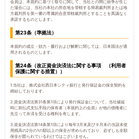
会員は、本規約に基づく取引に関して、当社との間に紛争が生じ
た場合には、当社の本社の所在地を管轄する簡易裁判所または地
方裁判所を第一審の専属的合意管轄裁判所とすることを異議なく
承諾するものとします。
第23条（準拠法）
本規約の成立・効力・履行および解釈に関しては、日本国法が適
用されるものとします。
第24条（改正資金決済法に関する事項 （利用者
保護に関する措置））
1.当社は、株式会社西日本シティ銀行と発行保証金の保全契約を
締結しております。
2.資金決済法第31条第1項により発行保証金について、当社破綻
時に前払式支払手段の保有者（本規約上の会員）が他の債権者に
先立って弁済を受ける権利を有します。
3.資金決済法第14条第1項により毎年3月末及び９月末の当該未使
用残高の2分の1の額以上の保全が求められており、必ずしも全額
保全が図られているわけではございません。