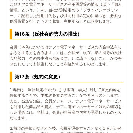
よびナフコ電子マネーサービスの利用履歴等の情報（以下「個人
情報」という。）を、当社が別途定める「プライバシーポリシ
ー」に記載した利用目的および共同利用の定めに基づき、必要な
保護措置を行ったうえで収集・利用することに同意します。
第16条（反社会的勢力の排除）
会員（本条においてはナフコ電子マネーサービスの入会申込をし
ようとする方を含みます。）は、会員が、現在、暴力団等の反社
会的勢力（その共生者も含みます。）に該当しないこと、かつ将
来にわたっても該当しないことを確約するものとします。
第17条（規約の変更）
1.当社は、当社所定の方法により事前に会員に対して変更内容を
告知することで、本規約を変更することができるものとします。
また、当該告知後、会員がチャージ、ナフコ電子マネーサービス
を利用した商品等の購入、ナフコ電子マネーカード残高の確認を
した場合には、当社は、会員が当該変更内容を承諾したものとみ
なします。
2.前項の告知がなされた後、会員が退会することなく１ヶ月が経