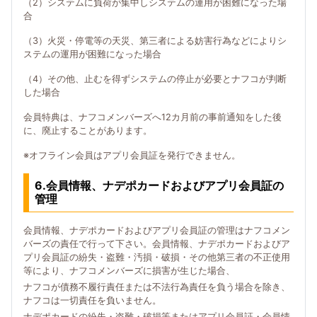
（2）システムに負荷が集中しシステムの運用が困難になった場
合
（3）火災・停電等の天災、第三者による妨害行為などによりシ
ステムの運用が困難になった場合
（4）その他、止むを得ずシステムの停止が必要とナフコが判断
した場合
会員特典は、ナフコメンバーズへ12カ月前の事前通知をした後
に、廃止することがあります。
※オフライン会員はアプリ会員証を発行できません。
6.会員情報、ナデポカードおよびアプリ会員証の
管理
会員情報、ナデポカードおよびアプリ会員証の管理はナフコメン
バーズの責任で行って下さい。会員情報、ナデポカードおよびア
プリ会員証の紛失・盗難・汚損・破損・その他第三者の不正使用
等により、ナフコメンバーズに損害が生じた場合、
ナフコが債務不履行責任または不法行為責任を負う場合を除き、
ナフコは一切責任を負いません。
ナデポカードの紛失・盗難・破損等またはアプリ会員証・会員情