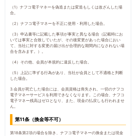
（1）ナフコ電子マネーを偽造または変造もしくは改ざんした場
合。
（2）ナフコ電子マネーを不正に使用・利用した場合。
（3）申込書等に記載した事項が事実と異なる場合（記載時にお
いては事実と合致していたが、その後変更があった場合におい
て、当社に対する変更の届け出が合理的な期間内になされない場
合を含みます。）。
（4）その他、会員が本規約に違反した場合。
（5）上記に準ずる行為があり、当社が会員として不適格と判断
した場合。
3.会員が死亡した場合には、会員資格は喪失され、一切のナフコ
電子マネーサービスを利用できなくなります。この場合、ナフコ
電子マネー残高はゼロとなり、また、現金の払戻しも行われませ
ん。
第11条（換金等不可）
第18条第2項の場合を除き、ナフコ電子マネーの換金または現金