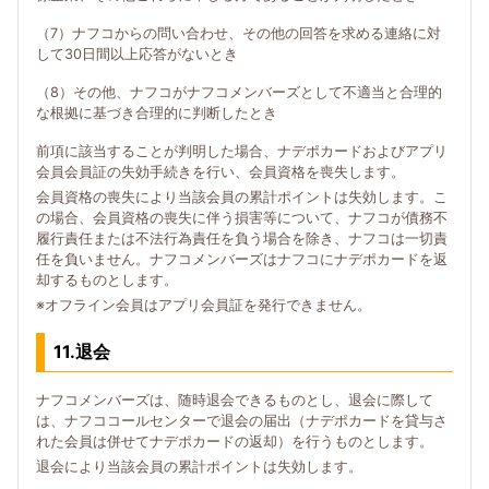
（7）ナフコからの問い合わせ、その他の回答を求める連絡に対
して30日間以上応答がないとき
（8）その他、ナフコがナフコメンバーズとして不適当と合理的
な根拠に基づき合理的に判断したとき
前項に該当することが判明した場合、ナデポカードおよびアプリ
会員会員証の失効手続きを行い、会員資格を喪失します。
会員資格の喪失により当該会員の累計ポイントは失効します。こ
の場合、会員資格の喪失に伴う損害等について、ナフコが債務不
履行責任または不法行為責任を負う場合を除き、ナフコは一切責
任を負いません。ナフコメンバーズはナフコにナデポカードを返
却するものとします。
※オフライン会員はアプリ会員証を発行できません。
11.退会
ナフコメンバーズは、随時退会できるものとし、退会に際して
は、ナフココールセンターで退会の届出（ナデポカードを貸与さ
れた会員は併せてナデポカードの返却）を行うものとします。
退会により当該会員の累計ポイントは失効します。