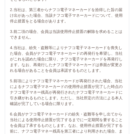
2.当社は、第三者からナフコ電子マネーカードを拾得した旨の届
け出があった場合、当該ナフコ電子マネーカードについて、使用
停止措置をとる場合があります。
3.前二項の場合、会員は当該使用停止措置の解除を求めることは
できません。
4.当社は、紛失・盗難等によりナフコ電子マネーカードを喪失し
た場合、会員がナフコ電子マネーカードの再発行を希望し、当社
がこれを認めた場合に限り、ナフコ電子マネーカードを再発行し
ます。なお、再発行したナフコ電子マネーカードは券面が変更さ
れる場合があることを会員は承諾するものとします。
5.前項によりナフコ電子マネーカードが再発行された場合、当社
によるナフコ電子マネーカードの使用停止措置が完了した時点の
ナフコ電子マネー残高が再発行されたナフコ電子マネーカードに
引き継がれるものとします。ただし、当社所定の方法による本人
確認が完了している場合に限ります。
6.会員がナフコ電子マネーカードの紛失・盗難等を申し出てから
当社による使用停止措置が完了するまでに一定期間を要すること
を会員は了承するものとします。なお、使用停止措置が完了する
前に、ナフコ電子マネー残高を第三者により利用された場合、ま