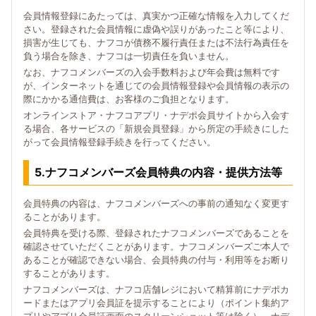
会員情報登録にあたっては、真実かつ正確な情報を入力してくだ
さい。登録された会員情報に虚偽や誤りがあったこと等により、
損害が生じても、ナフコが債務不履行責任または不法行為責任を
負う場合を除き、ナフコは一切責任を負いません。
なお、ナフコメンバーズの入会手数料および年会費は無料です
が、インターネットを通じての会員情報登録や会員情報の表示の
際にかかる通信費は、お客様のご負担となります。
オンラインストア・ナフコアプリ・ナデポ会員サイトから入会す
る場合、各サービスの「新規会員登録」から所定の手続きにした
がって会員情報登録手続きを行ってください。
5.ナフコメンバーズ会員特典の内容・提供方法等
会員特典の内容は、ナフコメンバーズへの事前の通知なく変更す
ることがあります。
会員特典を受ける際、登録されたナフコメンバーズであることを
確認させていただくことがあります。ナフコメンバーズご本人で
あることが確認できない場合、会員特典の付与・利用等をお断り
することがあります。
ナフコメンバーズは、ナフコ店舗レジにおいて精算前にナデポカ
ードまたはアプリ会員証を提示することにより（ポイント集約ア