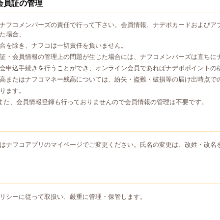
会員証の管理
ナフコメンバーズの責任で行って下さい。会員情報、ナデポカードおよびア
た場合、
合を除き、ナフコは一切責任を負いません。
証・会員情報の管理上の問題が生じた場合には、ナフコメンバーズは直ちに
会申込手続きを行うことができ、オンライン会員であればナデポポイントの
高またはナフコマネー残高については、紛失・盗難・破損等の届け出時点で
ります。
また、会員情報登録も行っておりませんので会員情報の管理は不要です。
はナフコアプリのマイページでご変更ください。氏名の変更は、改姓・改名
リシーに従って取扱い、厳重に管理・保管します。