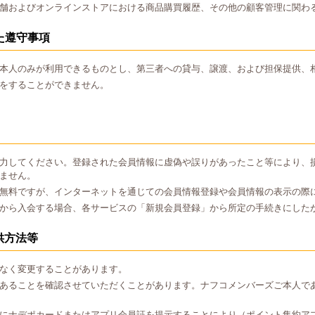
舗およびオンラインストアにおける商品購買履歴、その他の顧客管理に関わ
た遵守事項
本人のみが利用できるものとし、第三者への貸与、譲渡、および担保提供、
をすることができません。
力してください。登録された会員情報に虚偽や誤りがあったこと等により、
ません。
無料ですが、インターネットを通じての会員情報登録や会員情報の表示の際
から入会する場合、各サービスの「新規会員登録」から所定の手続きにした
供方法等
なく変更することがあります。
あることを確認させていただくことがあります。ナフコメンバーズご本人で
にナデポカードまたはアプリ会員証を提示することにより（ポイント集約ア