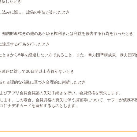
違反したとき
し込みに際し、虚偽の申告があったとき
、知的財産権その他のあらゆる権利または利益を侵害する行為を行ったとき
に違反する行為を行ったとき
たときから5年を経過しない方であること、また、暴力団準構成員、暴力団関
る連絡に対して30日間以上応答がないとき
当と合理的な根拠に基づき合理的に判断したとき
よびアプリ会員会員証の失効手続きを行い、会員資格を喪失します。
します。この場合、会員資格の喪失に伴う損害等について、ナフコが債務不
コにナデポカードを返却するものとします。