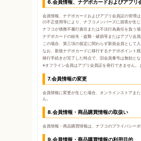
6.会員情報、ナデポカードおよびアプリ
会員情報、ナデポカードおよびアプリ会員証の管理は
の不正使用等により、ナフコメンバーズに損害が生じ
ナフコが債務不履行責任または不法行為責任を負う場
ナデポカードの紛失・盗難・破損等またはアプリ会員
この場合、第三項の規定に関わらず新規会員として入
なお、新規ナデポカードに移行するナデポポイント残
移行手続きが完了した時点で、旧会員番号は無効とな
※オフライン会員はアプリ会員証を発行できません。
7.会員情報の変更
会員情報に変更が生じた場合、オンラインストアまた
ん。
8.会員情報・商品購買情報の取扱い
会員情報・商品購買情報は、ナフコのプライバシーポ
9.会員情報・商品購買情報の利用目的