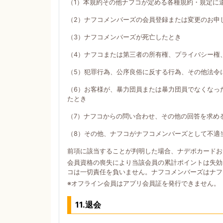
（1）本規約その他ナフコが定める各種規約・規定に
（2）ナフコメンバーズの会員登録または変更のお申
（3）ナフコメンバーズが死亡したとき
（4）ナフコまたは第三者の所有権、プライバシー権
（5）犯罪行為、公序良俗に反する行為、その他法令
（6）お客様が、暴力団員または暴力団員でなくなっ
たとき
（7）ナフコからの問い合わせ、その他の回答を求め
（8）その他、ナフコがナフコメンバーズとして不適
前項に該当することが判明した場合、ナデポカードお
会員資格の喪失により当該会員の累計ポイントは失効
コは一切責任を負いません。ナフコメンバーズはナフ
※オフライン会員はアプリ会員証を発行できません。
11.退会