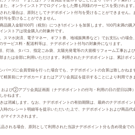
また、オンラインストアでログインをした際も同様のサービスを受けれます
された場合は、原則としてナデポポイント付与を受けることができません。
付与を受けることができません。
品購入金額100円（税別）につき1ポイントを加算します。100円未満の
インストアは現金購入の対象外です。
、スマホ決済、電子マネー、ギフト券、地域振興券など）でお支払いの場合、
外のサービス料・配送料等は、ナデポポイント付与の対象外になります。
類、灯油、タバコ、指定ごみ袋、太陽光発電等の大規模リフォーム工事およ
一部または全部に利用いただけます。利用されたナデポポイントは、累計ポイ
ンバーズに会員登録を行った場合でも、ナデポポイントの合算は致しかねま
て精算前にナデポカードまたはアプリ会員証を提示することにより利用でき
、および②アプリ会員証画面（ナデポポイントの付与・利用の日の翌日以降
しかねます。
きは消滅します。なお、ナデポポイントの有効期限は、最終のナデポポイン
入時のレシート明細等を提示いただいた上で、ナデポポイントおよび商品代
トがマイナスされます。
返品される場合、原則として利用された当該ナデポポイント分も含め現金での