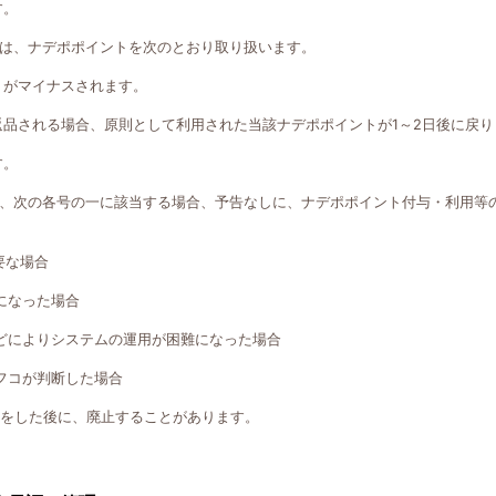
す。
は、ナデポポイントを次のとおり取り扱います。
トがマイナスされます。
返品される場合、原則として利用された当該ナデポポイントが1～2日後に戻り
す。
、次の各号の一に該当する場合、予告なしに、ナデポポイント付与・利用等
要な場合
になった場合
どによりシステムの運用が困難になった場合
フコが判断した場合
知をした後に、廃止することがあります。