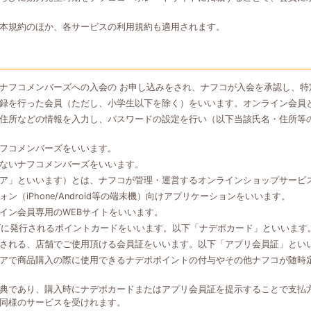
本規約のほか、各サービスの利用規約も適用されます。
ナフコメンバーズへの入会の お申し込みをされ、ナフコが入会を承認し、特
録を行った会員（ただし、小学生以下を除く）をいいます。オンライン会員
住所などの情報を入力し、パスワードの設定を行い（以下当該氏名・住所等
フコメンバーズをいいます。
ないナフコメンバーズをいいます。
ア」といいます）とは、ナフコが管理・運営するオンラインショップサービ
（iPhone/Android等の端末機）向けアプリケーションをいいます。
イン会員専用のWEBサイトをいいます。
ズに発行されるポイントカードをいいます。以下「ナデポカード」といいます
される、店舗でご使用頂ける会員証をいいます。以下「アプリ会員証」とい
アで商品購入の際に使用できるナデポポイントの付与やその他ナフコが随時
典であり、購入時にナデポカードまたはアプリ会員証を提示することで支払
同様のサービスを受けれます。