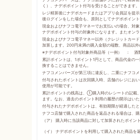
く）、ナデポポイント付与を受けることができます。
レジ精算後にナデポカードまたはアプリ会員証を提示
後ログインをした場合も、原則としてナデポポイント
現金およびナフコ電子マネーでお支払いの場合、対象商
ナデポポイント付与の対象外になります。またオンラ
現金およびナフコ電子マネー以外（クレジットカード
加算します。200円未満の購入金額の端数、商品以
※ナデポポイント付与対象外商品等（一例） ： 酒
累計ポイントは、1ポイント1円として、商品代金の
換することはできません。
ナフコメンバーズが第三項に違反し、二重にナフコメ
付与されたポイントは次回購入時、店舗のレジにおい
使用が可能です。
累計ポイントの残高は、①購入時のレシートの記載
ます。なお、過去のポイント利用の履歴の開示はいた
付与されたナデポポイントは、有効期限が経過したと
ナフコ店舗で購入された商品を返品される場合は、購
（ア） 購入時に当該商品に対して加算されたポイン
（イ） ナデポポイントを利用して購入された商品を