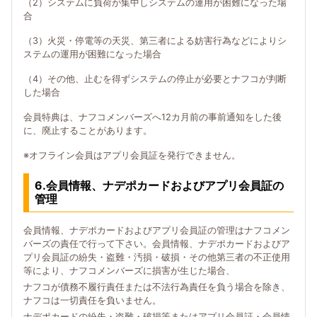
（2）システムに負荷が集中しシステムの運用が困難になった場
合
（3）火災・停電等の天災、第三者による妨害行為などによりシ
ステムの運用が困難になった場合
（4）その他、止むを得ずシステムの停止が必要とナフコが判断
した場合
会員特典は、ナフコメンバーズへ12カ月前の事前通知をした後
に、廃止することがあります。
※オフライン会員はアプリ会員証を発行できません。
6.会員情報、ナデポカードおよびアプリ会員証の
管理
会員情報、ナデポカードおよびアプリ会員証の管理はナフコメン
バーズの責任で行って下さい。会員情報、ナデポカードおよびア
プリ会員証の紛失・盗難・汚損・破損・その他第三者の不正使用
等により、ナフコメンバーズに損害が生じた場合、
ナフコが債務不履行責任または不法行為責任を負う場合を除き、
ナフコは一切責任を負いません。
ナデポカードの紛失・盗難・破損等またはアプリ会員証・会員情