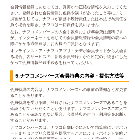
会員情報登録にあたっては、真実かつ正確な情報を入力してくだ
さい。登録された会員情報に虚偽や誤りがあったこと等により、
損害が生じても、ナフコが債務不履行責任または不法行為責任を
負う場合を除き、ナフコは一切責任を負いません。
なお、ナフコメンバーズの入会手数料および年会費は無料です
が、インターネットを通じての会員情報登録や会員情報の表示の
際にかかる通信費は、お客様のご負担となります。
オンラインストア・ナフコアプリ・ナデポ会員サイトから入会す
る場合、各サービスの「新規会員登録」から所定の手続きにした
がって会員情報登録手続きを行ってください。
5.ナフコメンバーズ会員特典の内容・提供方法等
会員特典の内容は、ナフコメンバーズへの事前の通知なく変更す
ることがあります。
会員特典を受ける際、登録されたナフコメンバーズであることを
確認させていただくことがあります。ナフコメンバーズご本人で
あることが確認できない場合、会員特典の付与・利用等をお断り
することがあります。
ナフコメンバーズは、ナフコ店舗レジにおいて精算前にナデポカ
ードまたはアプリ会員証を提示することにより（ポイント集約ア