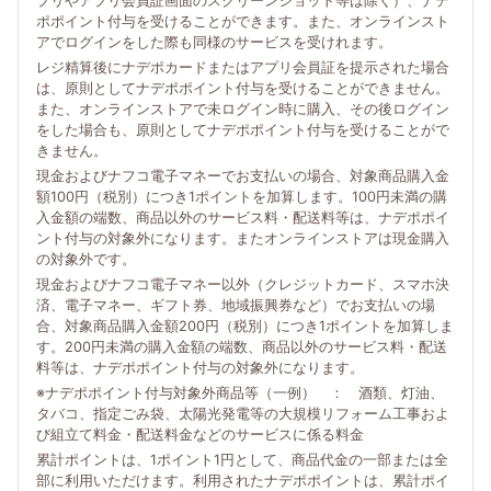
プリやアプリ会員証画面のスクリーンショット等は除く）、ナデ
ポポイント付与を受けることができます。また、オンラインスト
アでログインをした際も同様のサービスを受けれます。
レジ精算後にナデポカードまたはアプリ会員証を提示された場合
は、原則としてナデポポイント付与を受けることができません。
また、オンラインストアで未ログイン時に購入、その後ログイン
をした場合も、原則としてナデポポイント付与を受けることがで
きません。
現金およびナフコ電子マネーでお支払いの場合、対象商品購入金
額100円（税別）につき1ポイントを加算します。100円未満の購
入金額の端数、商品以外のサービス料・配送料等は、ナデポポイ
ント付与の対象外になります。またオンラインストアは現金購入
の対象外です。
現金およびナフコ電子マネー以外（クレジットカード、スマホ決
済、電子マネー、ギフト券、地域振興券など）でお支払いの場
合、対象商品購入金額200円（税別）につき1ポイントを加算しま
す。200円未満の購入金額の端数、商品以外のサービス料・配送
料等は、ナデポポイント付与の対象外になります。
※ナデポポイント付与対象外商品等（一例） ： 酒類、灯油、
タバコ、指定ごみ袋、太陽光発電等の大規模リフォーム工事およ
び組立て料金・配送料金などのサービスに係る料金
累計ポイントは、1ポイント1円として、商品代金の一部または全
部に利用いただけます。利用されたナデポポイントは、累計ポイ