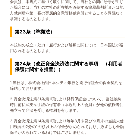
会員は、本規約に基づく取引に関して、当社との間に紛争が生じ
た場合には、当社の本社の所在地を管轄する簡易裁判所または地
方裁判所を第一審の専属的合意管轄裁判所とすることを異議なく
承諾するものとします。
第23条（準拠法）
本規約の成立・効力・履行および解釈に関しては、日本国法が適
用されるものとします。
第24条（改正資金決済法に関する事項 （利用者
保護に関する措置））
1.当社は、株式会社西日本シティ銀行と発行保証金の保全契約を
締結しております。
2.資金決済法第31条第1項により発行保証金について、当社破綻
時に前払式支払手段の保有者（本規約上の会員）が他の債権者に
先立って弁済を受ける権利を有します。
3.資金決済法第14条第1項により毎年3月末及び９月末の当該未使
用残高の2分の1の額以上の保全が求められており、必ずしも全額
保全が図られているわけではございません。