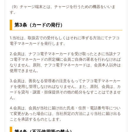
（9）チャージ端末とは、チャージを行うための機器をいいま
す。
第3条（カードの発行）
1.当社は、取扱店での受付もしくはそれに準ずる方法にてナフコ
電子マネーカードを発行します。
2.会員は、ナフコ電子マネーカードを受け取ったときに当該ナフ
コ電子マネーカードの所定欄に会員ご自身の署名を行わなければ
なりません。原則、ナフコ電子マネーカードは、会員本人以外は
使用できません。
3.会員は、善良なる管理者の注意をもってナフコ電子マネーカー
ドを使用し管理しなければなりません。また、原則、会員は、カ
ードを貸与・譲渡・担保提供その他の処分をなすことはできませ
ん。
4.会員は、会員が当社に届け出た氏名・住所・電話番号等につい
て変更があった場合には、当社所定の方法により当社に届け出る
ことを承諾するものとします。
第4条（不正使用等の禁止）