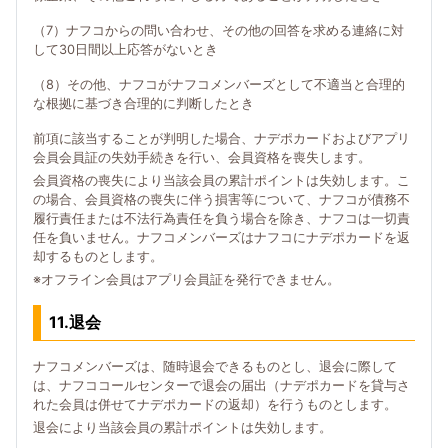
（7）ナフコからの問い合わせ、その他の回答を求める連絡に対
して30日間以上応答がないとき
（8）その他、ナフコがナフコメンバーズとして不適当と合理的
な根拠に基づき合理的に判断したとき
前項に該当することが判明した場合、ナデポカードおよびアプリ
会員会員証の失効手続きを行い、会員資格を喪失します。
会員資格の喪失により当該会員の累計ポイントは失効します。こ
の場合、会員資格の喪失に伴う損害等について、ナフコが債務不
履行責任または不法行為責任を負う場合を除き、ナフコは一切責
任を負いません。ナフコメンバーズはナフコにナデポカードを返
却するものとします。
※オフライン会員はアプリ会員証を発行できません。
11.退会
ナフコメンバーズは、随時退会できるものとし、退会に際して
は、ナフココールセンターで退会の届出（ナデポカードを貸与さ
れた会員は併せてナデポカードの返却）を行うものとします。
退会により当該会員の累計ポイントは失効します。