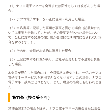
（1）ナフコ電子マネーを偽造または変造もしくは改ざんした場
合。
（2）ナフコ電子マネーを不正に使用・利用した場合。
（3）申込書等に記載した事項が事実と異なる場合（記載時にお
いては事実と合致していたが、その後変更があった場合におい
て、当社に対する変更の届け出が合理的な期間内になされない場
合を含みます。）。
（4）その他、会員が本規約に違反した場合。
（5）上記に準ずる行為があり、当社が会員として不適格と判断
した場合。
3.会員が死亡した場合には、会員資格は喪失され、一切のナフコ
電子マネーサービスを利用できなくなります。この場合、ナフコ
電子マネー残高はゼロとなり、また、現金の払戻しも行われませ
ん。
第11条（換金等不可）
第18条第2項の場合を除き、ナフコ電子マネーの換金または現金