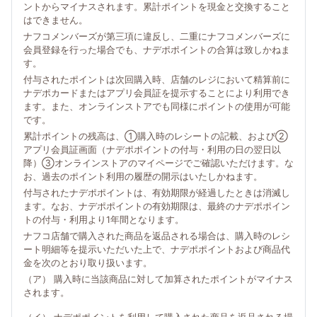
ントからマイナスされます。累計ポイントを現金と交換すること
はできません。
ナフコメンバーズが第三項に違反し、二重にナフコメンバーズに
会員登録を行った場合でも、ナデポポイントの合算は致しかねま
す。
付与されたポイントは次回購入時、店舗のレジにおいて精算前に
ナデポカードまたはアプリ会員証を提示することにより利用でき
ます。また、オンラインストアでも同様にポイントの使用が可能
です。
累計ポイントの残高は、①購入時のレシートの記載、および②
アプリ会員証画面（ナデポポイントの付与・利用の日の翌日以
降）③オンラインストアのマイページでご確認いただけます。な
お、過去のポイント利用の履歴の開示はいたしかねます。
付与されたナデポポイントは、有効期限が経過したときは消滅し
ます。なお、ナデポポイントの有効期限は、最終のナデポポイン
トの付与・利用より1年間となります。
ナフコ店舗で購入された商品を返品される場合は、購入時のレシ
ート明細等を提示いただいた上で、ナデポポイントおよび商品代
金を次のとおり取り扱います。
（ア） 購入時に当該商品に対して加算されたポイントがマイナス
されます。