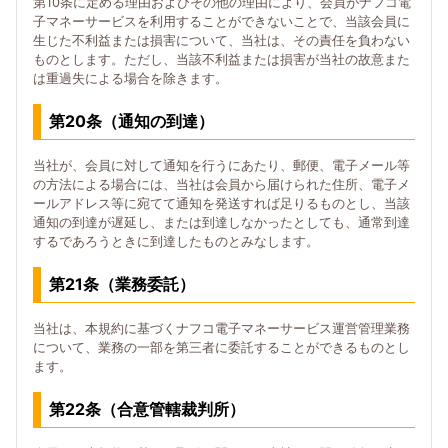
第10条に定める理由およびその他の理由により、会員がナフコ電
子マネーサービスを利用することができないことで、当該会員に
生じた不利益または損害について、当社は、その責任を負わない
ものとします。ただし、当該不利益または損害が当社の故意また
は重過失による場合を除きます。
第20条（通知の到達）
当社が、会員に対して通知を行うにあたり、郵便、電子メール等
の方法による場合には、当社は会員から届けられた住所、電子メ
ールアドレス等に宛てて通知を発送すれば足りるものとし、当該
通知の到達が遅延し、または到達しなかったとしても、通常到達
するであろうときに到達したものとみなします。
第21条（業務委託）
当社は、本規約に基づくナフコ電子マネーサービス運営管理業務
について、業務の一部を第三者に委託することができるものとし
ます。
第22条（合意管轄裁判所）