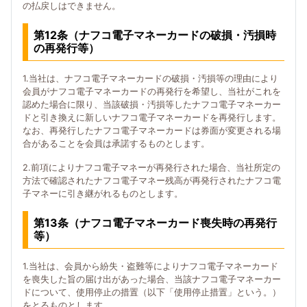
の払戻しはできません。
第12条（ナフコ電子マネーカードの破損・汚損時
の再発行等）
1.当社は、ナフコ電子マネーカードの破損・汚損等の理由により
会員がナフコ電子マネーカードの再発行を希望し、当社がこれを
認めた場合に限り、当該破損・汚損等したナフコ電子マネーカー
ドと引き換えに新しいナフコ電子マネーカードを再発行します。
なお、再発行したナフコ電子マネーカードは券面が変更される場
合があることを会員は承諾するものとします。
2.前項によりナフコ電子マネーが再発行された場合、当社所定の
方法で確認されたナフコ電子マネー残高が再発行されたナフコ電
子マネーに引き継がれるものとします。
第13条（ナフコ電子マネーカード喪失時の再発行
等）
1.当社は、会員から紛失・盗難等によりナフコ電子マネーカード
を喪失した旨の届け出があった場合、当該ナフコ電子マネーカー
ドについて、使用停止の措置（以下「使用停止措置」という。）
をとるものとします。