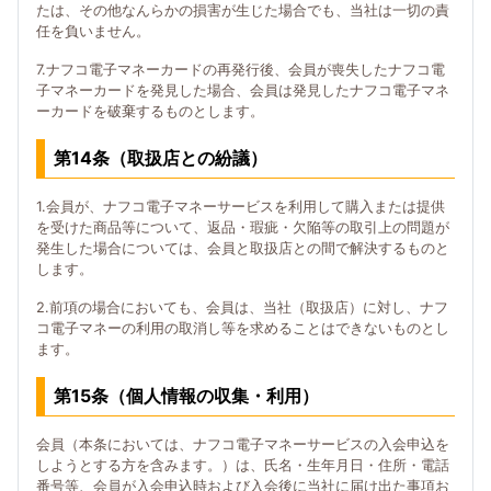
たは、その他なんらかの損害が生じた場合でも、当社は一切の責
任を負いません。
7.ナフコ電子マネーカードの再発行後、会員が喪失したナフコ電
子マネーカードを発見した場合、会員は発見したナフコ電子マネ
ーカードを破棄するものとします。
第14条（取扱店との紛議）
1.会員が、ナフコ電子マネーサービスを利用して購入または提供
を受けた商品等について、返品・瑕疵・欠陥等の取引上の問題が
発生した場合については、会員と取扱店との間で解決するものと
します。
2.前項の場合においても、会員は、当社（取扱店）に対し、ナフ
コ電子マネーの利用の取消し等を求めることはできないものとし
ます。
第15条（個人情報の収集・利用）
会員（本条においては、ナフコ電子マネーサービスの入会申込を
しようとする方を含みます。）は、氏名・生年月日・住所・電話
番号等、会員が入会申込時および入会後に当社に届け出た事項お