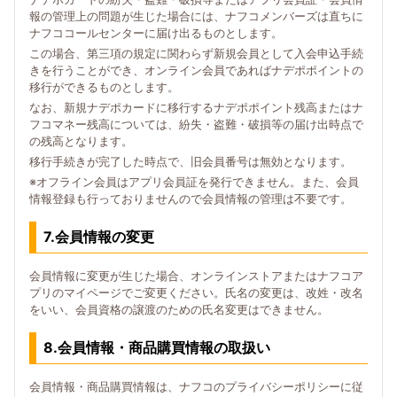
報の管理上の問題が生じた場合には、ナフコメンバーズは直ちに
ナフココールセンターに届け出るものとします。
この場合、第三項の規定に関わらず新規会員として入会申込手続
きを行うことができ、オンライン会員であればナデポポイントの
移行ができるものとします。
なお、新規ナデポカードに移行するナデポポイント残高またはナ
フコマネー残高については、紛失・盗難・破損等の届け出時点で
の残高となります。
移行手続きが完了した時点で、旧会員番号は無効となります。
※オフライン会員はアプリ会員証を発行できません。また、会員
情報登録も行っておりませんので会員情報の管理は不要です。
7.会員情報の変更
会員情報に変更が生じた場合、オンラインストアまたはナフコア
プリのマイページでご変更ください。氏名の変更は、改姓・改名
をいい、会員資格の譲渡のための氏名変更はできません。
8.会員情報・商品購買情報の取扱い
会員情報・商品購買情報は、ナフコのプライバシーポリシーに従