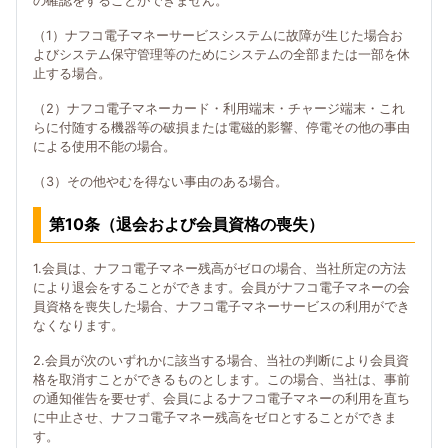
の確認をすることができません。
（1）ナフコ電子マネーサービスシステムに故障が生じた場合お
よびシステム保守管理等のためにシステムの全部または一部を休
止する場合。
（2）ナフコ電子マネーカード・利用端末・チャージ端末・これ
らに付随する機器等の破損または電磁的影響、停電その他の事由
による使用不能の場合。
（3）その他やむを得ない事由のある場合。
第10条（退会および会員資格の喪失）
1.会員は、ナフコ電子マネー残高がゼロの場合、当社所定の方法
により退会をすることができます。会員がナフコ電子マネーの会
員資格を喪失した場合、ナフコ電子マネーサービスの利用ができ
なくなります。
2.会員が次のいずれかに該当する場合、当社の判断により会員資
格を取消すことができるものとします。この場合、当社は、事前
の通知催告を要せず、会員によるナフコ電子マネーの利用を直ち
に中止させ、ナフコ電子マネー残高をゼロとすることができま
す。