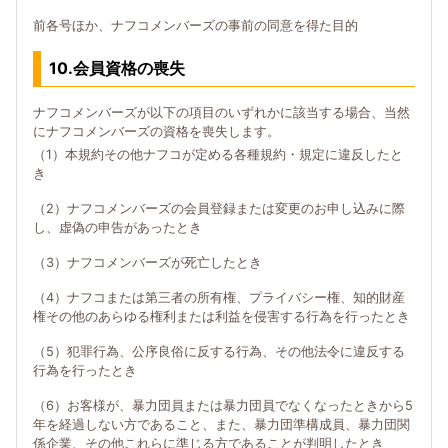
前各号ほか、ナフコメンバーズの事前の同意を得た目的
10.会員資格の喪失
ナフコメンバーズが以下の項目のいずれかに該当する場合、当然
にナフコメンバーズの資格を喪失します。
（1）本規約その他ナフコが定める各種規約・規定に違反したと
き
（2）ナフコメンバーズの会員登録または変更のお申し込みに際
し、虚偽の申告があったとき
（3）ナフコメンバーズが死亡したとき
（4）ナフコまたは第三者の所有権、プライバシー権、知的財産
権その他のあらゆる権利または利益を侵害する行為を行ったとき
（5）犯罪行為、公序良俗に反する行為、その他法令に違反する
行為を行ったとき
（6）お客様が、暴力団員または暴力団員でなくなったときから5
年を経過しない方であること、また、暴力団準構成員、暴力団関
係企業、その他これらに準じる方であることが判明したとき