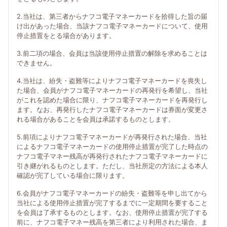
2.当社は、第三者からナフコ電子マネーカードを拾得した旨の届
け出があった場合、当該ナフコ電子マネーカードについて、使用
停止措置をとる場合があります。
3.前二項の場合、会員は当該使用停止措置の解除を求めることは
できません。
4.当社は、紛失・盗難等によりナフコ電子マネーカードを喪失し
た場合、会員がナフコ電子マネーカードの再発行を希望し、当社
がこれを認めた場合に限り、ナフコ電子マネーカードを再発行し
ます。なお、再発行したナフコ電子マネーカードは券面が変更さ
れる場合があることを会員は承諾するものとします。
5.前項によりナフコ電子マネーカードが再発行された場合、当社
によるナフコ電子マネーカードの使用停止措置が完了した時点の
ナフコ電子マネー残高が再発行されたナフコ電子マネーカードに
引き継がれるものとします。ただし、当社所定の方法による本人
確認が完了している場合に限ります。
6.会員がナフコ電子マネーカードの紛失・盗難等を申し出てから
当社による使用停止措置が完了するまでに一定期間を要すること
を会員は了承するものとします。なお、使用停止措置が完了する
前に、ナフコ電子マネー残高を第三者により利用された場合、ま