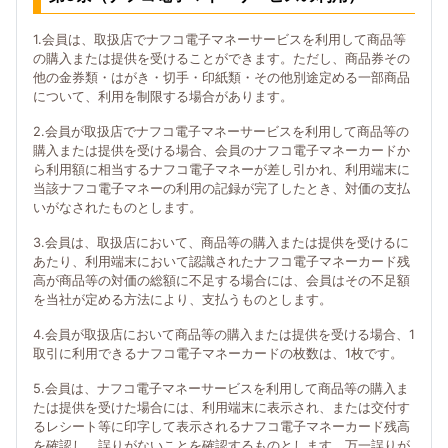
1.会員は、取扱店でナフコ電子マネーサービスを利用して商品等
の購入または提供を受けることができます。ただし、商品券その
他の金券類・はがき・切手・印紙類・その他別途定める一部商品
について、利用を制限する場合があります。
2.会員が取扱店でナフコ電子マネーサービスを利用して商品等の
購入または提供を受ける場合、会員のナフコ電子マネーカードか
ら利用額に相当するナフコ電子マネーが差し引かれ、利用端末に
当該ナフコ電子マネーの利用の記録が完了したとき、対価の支払
いがなされたものとします。
3.会員は、取扱店において、商品等の購入または提供を受けるに
あたり、利用端末において認識されたナフコ電子マネーカード残
高が商品等の対価の総額に不足する場合には、会員はその不足額
を当社が定める方法により、支払うものとします。
4.会員が取扱店において商品等の購入または提供を受ける場合、1
取引に利用できるナフコ電子マネーカードの枚数は、1枚です。
5.会員は、ナフコ電子マネーサービスを利用して商品等の購入ま
たは提供を受けた場合には、利用端末に表示され、または交付す
るレシート等に印字して表示されるナフコ電子マネーカード残高
を確認し、誤りがないことを確認するものとします。万一誤りが