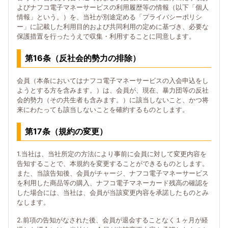
よびナフコ電子マネーサービスの利用履歴等の情報（以下「個人
情報」という。）を、当社が別途定める「プライバシーポリシ
ー」に記載した利用目的および共同利用の定めに基づき、必要な
保護措置を行ったうえで収集・利用することに同意します。
第16条（反社会的勢力の排除）
会員（本条においてはナフコ電子マネーサービスの入会申込をし
ようとする方を含みます。）は、会員が、現在、暴力団等の反社
会的勢力（その共生者も含みます。）に該当しないこと、かつ将
来にわたっても該当しないことを確約するものとします。
第17条（規約の変更）
1.当社は、当社所定の方法により事前に会員に対して変更内容を
告知することで、本規約を変更することができるものとします。
また、当該告知後、会員がチャージ、ナフコ電子マネーサービス
を利用した商品等の購入、ナフコ電子マネーカード残高の確認を
した場合には、当社は、会員が当該変更内容を承諾したものとみ
なします。
2.前項の告知がなされた後、会員が退会することなく１ヶ月が経