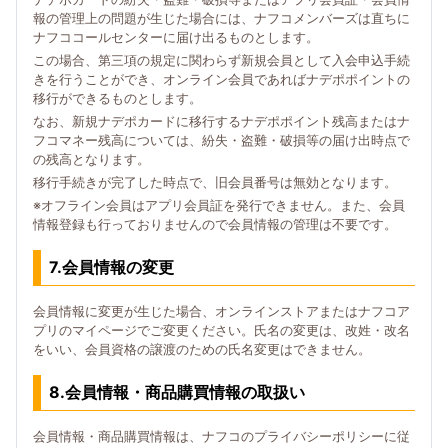
報の管理上の問題が生じた場合には、ナフコメンバーズは直ちに
ナフココールセンターに届け出るものとします。
この場合、第三項の規定に関わらず新規会員として入会申込手続
きを行うことができ、オンライン会員であればナデポポイントの
移行ができるものとします。
なお、新規ナデポカードに移行するナデポポイント残高またはナ
フコマネー残高については、紛失・盗難・破損等の届け出時点で
の残高となります。
移行手続きが完了した時点で、旧会員番号は無効となります。
※オフライン会員はアプリ会員証を発行できません。また、会員
情報登録も行っておりませんので会員情報の管理は不要です。
7.会員情報の変更
会員情報に変更が生じた場合、オンラインストアまたはナフコア
プリのマイページでご変更ください。氏名の変更は、改姓・改名
をいい、会員資格の譲渡のための氏名変更はできません。
8.会員情報・商品購買情報の取扱い
会員情報・商品購買情報は、ナフコのプライバシーポリシーに従