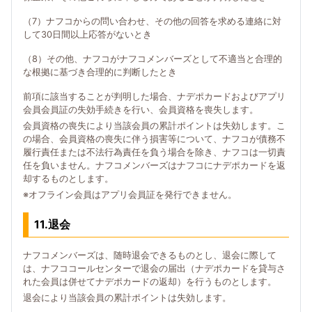
（7）ナフコからの問い合わせ、その他の回答を求める連絡に対
して30日間以上応答がないとき
（8）その他、ナフコがナフコメンバーズとして不適当と合理的
な根拠に基づき合理的に判断したとき
前項に該当することが判明した場合、ナデポカードおよびアプリ
会員会員証の失効手続きを行い、会員資格を喪失します。
会員資格の喪失により当該会員の累計ポイントは失効します。こ
の場合、会員資格の喪失に伴う損害等について、ナフコが債務不
履行責任または不法行為責任を負う場合を除き、ナフコは一切責
任を負いません。ナフコメンバーズはナフコにナデポカードを返
却するものとします。
※オフライン会員はアプリ会員証を発行できません。
11.退会
ナフコメンバーズは、随時退会できるものとし、退会に際して
は、ナフココールセンターで退会の届出（ナデポカードを貸与さ
れた会員は併せてナデポカードの返却）を行うものとします。
退会により当該会員の累計ポイントは失効します。