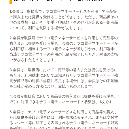
1.会員は、取扱店でナフコ電子マネーサービスを利用して商品等
の購入または提供を受けることができます。ただし、商品券その
他の金券類・はがき・切手・印紙類・その他別途定める一部商品
について、利用を制限する場合があります。
2.会員が取扱店でナフコ電子マネーサービスを利用して商品等の
購入または提供を受ける場合、会員のナフコ電子マネーカードか
ら利用額に相当するナフコ電子マネーが差し引かれ、利用端末に
当該ナフコ電子マネーの利用の記録が完了したとき、対価の支払
いがなされたものとします。
3.会員は、取扱店において、商品等の購入または提供を受けるに
あたり、利用端末において認識されたナフコ電子マネーカード残
高が商品等の対価の総額に不足する場合には、会員はその不足額
を当社が定める方法により、支払うものとします。
4.会員が取扱店において商品等の購入または提供を受ける場合、1
取引に利用できるナフコ電子マネーカードの枚数は、1枚です。
5.会員は、ナフコ電子マネーサービスを利用して商品等の購入ま
たは提供を受けた場合には、利用端末に表示され、または交付す
るレシート等に印字して表示されるナフコ電子マネーカード残高
を確認し、誤りがないことを確認するものとします。万一誤りが