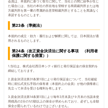
会員は、本規約に基づく取引に関して、当社との間に紛争が生じ
た場合には、当社の本社の所在地を管轄する簡易裁判所または地
方裁判所を第一審の専属的合意管轄裁判所とすることを異議なく
承諾するものとします。
第23条（準拠法）
本規約の成立・効力・履行および解釈に関しては、日本国法が適
用されるものとします。
第24条（改正資金決済法に関する事項 （利用者
保護に関する措置））
1.当社は、株式会社西日本シティ銀行と発行保証金の保全契約を
締結しております。
2.資金決済法第31条第1項により発行保証金について、当社破綻
時に前払式支払手段の保有者（本規約上の会員）が他の債権者に
先立って弁済を受ける権利を有します。
3.資金決済法第14条第1項により毎年3月末及び９月末の当該未使
用残高の2分の1の額以上の保全が求められており、必ずしも全額
保全が図られているわけではございません。