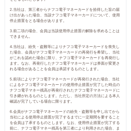
2.当社は、第三者からナフコ電子マネーカードを拾得した旨の届
け出があった場合、当該ナフコ電子マネーカードについて、使用
停止措置をとる場合があります。
3.前二項の場合、会員は当該使用停止措置の解除を求めることは
できません。
4.当社は、紛失・盗難等によりナフコ電子マネーカードを喪失し
た場合、会員がナフコ電子マネーカードの再発行を希望し、当社
がこれを認めた場合に限り、ナフコ電子マネーカードを再発行し
ます。なお、再発行したナフコ電子マネーカードは券面が変更さ
れる場合があることを会員は承諾するものとします。
5.前項によりナフコ電子マネーカードが再発行された場合、当社
によるナフコ電子マネーカードの使用停止措置が完了した時点の
ナフコ電子マネー残高が再発行されたナフコ電子マネーカードに
引き継がれるものとします。ただし、当社所定の方法による本人
確認が完了している場合に限ります。
6.会員がナフコ電子マネーカードの紛失・盗難等を申し出てから
当社による使用停止措置が完了するまでに一定期間を要すること
を会員は了承するものとします。なお、使用停止措置が完了する
前に、ナフコ電子マネー残高を第三者により利用された場合、ま