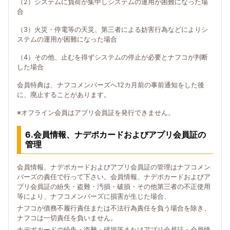
（2）システムに負荷が集中しシステムの運用が困難になった場
合
（3）火災・停電等の天災、第三者による妨害行為などによりシ
ステムの運用が困難になった場合
（4）その他、止むを得ずシステムの停止が必要とナフコが判断
した場合
会員特典は、ナフコメンバーズへ12カ月前の事前通知をした後
に、廃止することがあります。
※オフライン会員はアプリ会員証を発行できません。
6.会員情報、ナデポカードおよびアプリ会員証の
管理
会員情報、ナデポカードおよびアプリ会員証の管理はナフコメン
バーズの責任で行って下さい。会員情報、ナデポカードおよびア
プリ会員証の紛失・盗難・汚損・破損・その他第三者の不正使用
等により、ナフコメンバーズに損害が生じた場合、
ナフコが債務不履行責任または不法行為責任を負う場合を除き、
ナフコは一切責任を負いません。
ナデポカードの紛失・盗難・破損等またはアプリ会員証・会員情