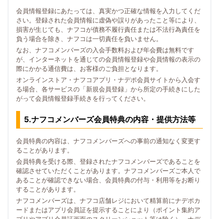
会員情報登録にあたっては、真実かつ正確な情報を入力してくだ
さい。登録された会員情報に虚偽や誤りがあったこと等により、
損害が生じても、ナフコが債務不履行責任または不法行為責任を
負う場合を除き、ナフコは一切責任を負いません。
なお、ナフコメンバーズの入会手数料および年会費は無料です
が、インターネットを通じての会員情報登録や会員情報の表示の
際にかかる通信費は、お客様のご負担となります。
オンラインストア・ナフコアプリ・ナデポ会員サイトから入会す
る場合、各サービスの「新規会員登録」から所定の手続きにした
がって会員情報登録手続きを行ってください。
5.ナフコメンバーズ会員特典の内容・提供方法等
会員特典の内容は、ナフコメンバーズへの事前の通知なく変更す
ることがあります。
会員特典を受ける際、登録されたナフコメンバーズであることを
確認させていただくことがあります。ナフコメンバーズご本人で
あることが確認できない場合、会員特典の付与・利用等をお断り
することがあります。
ナフコメンバーズは、ナフコ店舗レジにおいて精算前にナデポカ
ードまたはアプリ会員証を提示することにより（ポイント集約ア