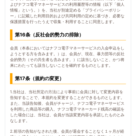
よびナフコ電子マネーサービスの利用履歴等の情報（以下「個人
情報」という。）を、当社が別途定める「プライバシーポリシ
ー」に記載した利用目的および共同利用の定めに基づき、必要な
保護措置を行ったうえで収集・利用することに同意します。
第16条（反社会的勢力の排除）
会員（本条においてはナフコ電子マネーサービスの入会申込をし
ようとする方を含みます。）は、会員が、現在、暴力団等の反社
会的勢力（その共生者も含みます。）に該当しないこと、かつ将
来にわたっても該当しないことを確約するものとします。
第17条（規約の変更）
1.当社は、当社所定の方法により事前に会員に対して変更内容を
告知することで、本規約を変更することができるものとします。
また、当該告知後、会員がチャージ、ナフコ電子マネーサービス
を利用した商品等の購入、ナフコ電子マネーカード残高の確認を
した場合には、当社は、会員が当該変更内容を承諾したものとみ
なします。
2.前項の告知がなされた後、会員が退会することなく１ヶ月が経