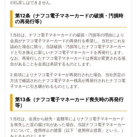
の払戻しはできません。
第12条（ナフコ電子マネーカードの破損・汚損時
の再発行等）
1.当社は、ナフコ電子マネーカードの破損・汚損等の理由により
会員がナフコ電子マネーカードの再発行を希望し、当社がこれを
認めた場合に限り、当該破損・汚損等したナフコ電子マネーカー
ドと引き換えに新しいナフコ電子マネーカードを再発行します。
なお、再発行したナフコ電子マネーカードは券面が変更される場
合があることを会員は承諾するものとします。
2.前項によりナフコ電子マネーが再発行された場合、当社所定の
方法で確認されたナフコ電子マネー残高が再発行されたナフコ電
子マネーに引き継がれるものとします。
第13条（ナフコ電子マネーカード喪失時の再発行
等）
1.当社は、会員から紛失・盗難等によりナフコ電子マネーカード
を喪失した旨の届け出があった場合、当該ナフコ電子マネーカー
ドについて、使用停止の措置（以下「使用停止措置」という。）
をとるものとします。