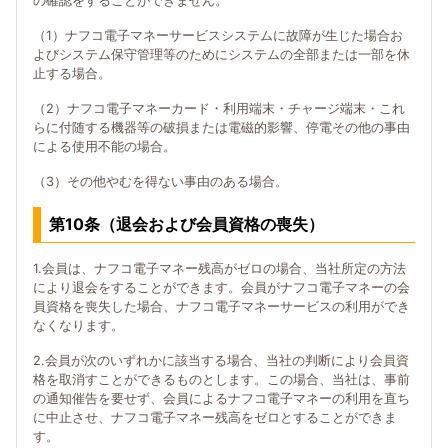
の確認をすることができません。
（1）ナフコ電子マネーサービスシステムに故障が生じた場合お
よびシステム保守管理等のためにシステムの全部または一部を休
止する場合。
（2）ナフコ電子マネーカード・利用端末・チャージ端末・これ
らに付随する機器等の破損または電磁的影響、停電その他の事由
による使用不能の場合。
（3）その他やむを得ない事由のある場合。
第10条（退会および会員資格の喪失）
1.会員は、ナフコ電子マネー残高がゼロの場合、当社所定の方法
により退会をすることができます。会員がナフコ電子マネーの会
員資格を喪失した場合、ナフコ電子マネーサービスの利用ができ
なくなります。
2.会員が次のいずれかに該当する場合、当社の判断により会員資
格を取消すことができるものとします。この場合、当社は、事前
の通知催告を要せず、会員によるナフコ電子マネーの利用を直ち
に中止させ、ナフコ電子マネー残高をゼロとすることができま
す。