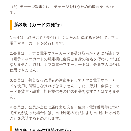
（9）チャージ端末とは、チャージを行うための機器をいいま
す。
第3条（カードの発行）
1.当社は、取扱店での受付もしくはそれに準ずる方法にてナフコ
電子マネーカードを発行します。
2.会員は、ナフコ電子マネーカードを受け取ったときに当該ナフ
コ電子マネーカードの所定欄に会員ご自身の署名を行わなければ
なりません。原則、ナフコ電子マネーカードは、会員本人以外は
使用できません。
3.会員は、善良なる管理者の注意をもってナフコ電子マネーカー
ドを使用し管理しなければなりません。また、原則、会員は、カ
ードを貸与・譲渡・担保提供その他の処分をなすことはできませ
ん。
4.会員は、会員が当社に届け出た氏名・住所・電話番号等につい
て変更があった場合には、当社所定の方法により当社に届け出る
ことを承諾するものとします。
第4条（不正使用等の禁止）