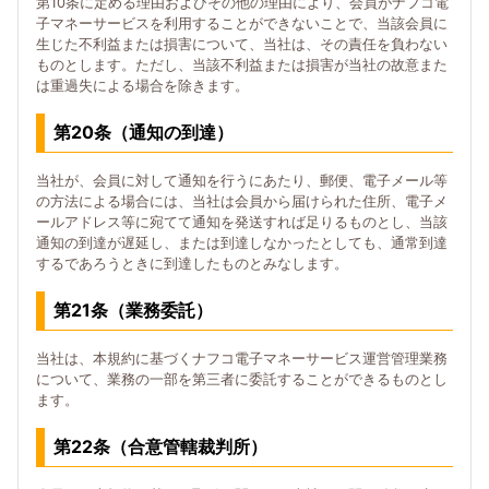
第10条に定める理由およびその他の理由により、会員がナフコ電
子マネーサービスを利用することができないことで、当該会員に
生じた不利益または損害について、当社は、その責任を負わない
ものとします。ただし、当該不利益または損害が当社の故意また
は重過失による場合を除きます。
第20条（通知の到達）
当社が、会員に対して通知を行うにあたり、郵便、電子メール等
の方法による場合には、当社は会員から届けられた住所、電子メ
ールアドレス等に宛てて通知を発送すれば足りるものとし、当該
通知の到達が遅延し、または到達しなかったとしても、通常到達
するであろうときに到達したものとみなします。
第21条（業務委託）
当社は、本規約に基づくナフコ電子マネーサービス運営管理業務
について、業務の一部を第三者に委託することができるものとし
ます。
第22条（合意管轄裁判所）