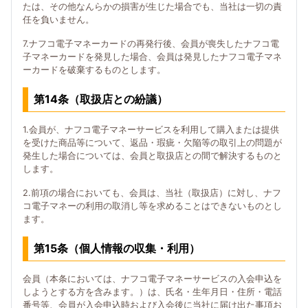
たは、その他なんらかの損害が生じた場合でも、当社は一切の責
任を負いません。
7.ナフコ電子マネーカードの再発行後、会員が喪失したナフコ電
子マネーカードを発見した場合、会員は発見したナフコ電子マネ
ーカードを破棄するものとします。
第14条（取扱店との紛議）
1.会員が、ナフコ電子マネーサービスを利用して購入または提供
を受けた商品等について、返品・瑕疵・欠陥等の取引上の問題が
発生した場合については、会員と取扱店との間で解決するものと
します。
2.前項の場合においても、会員は、当社（取扱店）に対し、ナフ
コ電子マネーの利用の取消し等を求めることはできないものとし
ます。
第15条（個人情報の収集・利用）
会員（本条においては、ナフコ電子マネーサービスの入会申込を
しようとする方を含みます。）は、氏名・生年月日・住所・電話
番号等、会員が入会申込時および入会後に当社に届け出た事項お