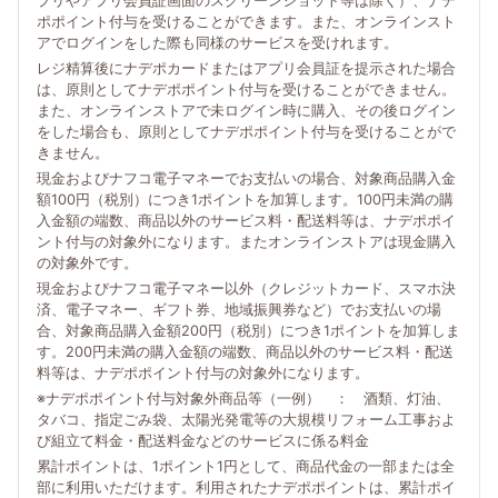
プリやアプリ会員証画面のスクリーンショット等は除く）、ナデ
ポポイント付与を受けることができます。また、オンラインスト
アでログインをした際も同様のサービスを受けれます。
レジ精算後にナデポカードまたはアプリ会員証を提示された場合
は、原則としてナデポポイント付与を受けることができません。
また、オンラインストアで未ログイン時に購入、その後ログイン
をした場合も、原則としてナデポポイント付与を受けることがで
きません。
現金およびナフコ電子マネーでお支払いの場合、対象商品購入金
額100円（税別）につき1ポイントを加算します。100円未満の購
入金額の端数、商品以外のサービス料・配送料等は、ナデポポイ
ント付与の対象外になります。またオンラインストアは現金購入
の対象外です。
現金およびナフコ電子マネー以外（クレジットカード、スマホ決
済、電子マネー、ギフト券、地域振興券など）でお支払いの場
合、対象商品購入金額200円（税別）につき1ポイントを加算しま
す。200円未満の購入金額の端数、商品以外のサービス料・配送
料等は、ナデポポイント付与の対象外になります。
※ナデポポイント付与対象外商品等（一例） ： 酒類、灯油、
タバコ、指定ごみ袋、太陽光発電等の大規模リフォーム工事およ
び組立て料金・配送料金などのサービスに係る料金
累計ポイントは、1ポイント1円として、商品代金の一部または全
部に利用いただけます。利用されたナデポポイントは、累計ポイ