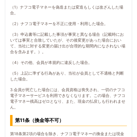
（1）ナフコ電子マネーを偽造または変造もしくは改ざんした場
合。
（2）ナフコ電子マネーを不正に使用・利用した場合。
（3）申込書等に記載した事項が事実と異なる場合（記載時にお
いては事実と合致していたが、その後変更があった場合におい
て、当社に対する変更の届け出が合理的な期間内になされない場
合を含みます。）。
（4）その他、会員が本規約に違反した場合。
（5）上記に準ずる行為があり、当社が会員として不適格と判断
した場合。
3.会員が死亡した場合には、会員資格は喪失され、一切のナフコ
電子マネーサービスを利用できなくなります。この場合、ナフコ
電子マネー残高はゼロとなり、また、現金の払戻しも行われませ
ん。
第11条（換金等不可）
第18条第2項の場合を除き、ナフコ電子マネーの換金または現金