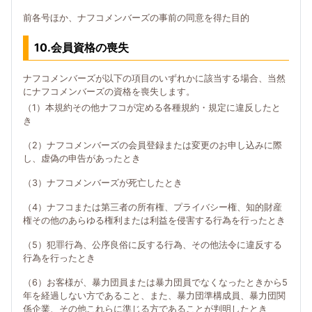
前各号ほか、ナフコメンバーズの事前の同意を得た目的
10.会員資格の喪失
ナフコメンバーズが以下の項目のいずれかに該当する場合、当然
にナフコメンバーズの資格を喪失します。
（1）本規約その他ナフコが定める各種規約・規定に違反したと
き
（2）ナフコメンバーズの会員登録または変更のお申し込みに際
し、虚偽の申告があったとき
（3）ナフコメンバーズが死亡したとき
（4）ナフコまたは第三者の所有権、プライバシー権、知的財産
権その他のあらゆる権利または利益を侵害する行為を行ったとき
（5）犯罪行為、公序良俗に反する行為、その他法令に違反する
行為を行ったとき
（6）お客様が、暴力団員または暴力団員でなくなったときから5
年を経過しない方であること、また、暴力団準構成員、暴力団関
係企業、その他これらに準じる方であることが判明したとき