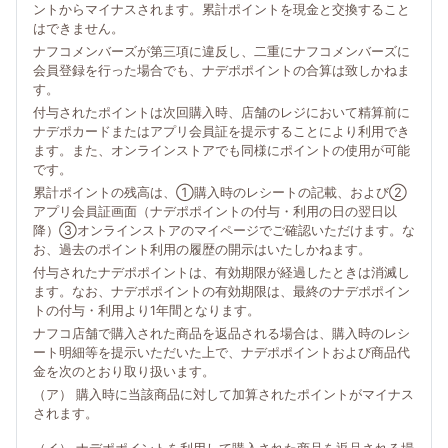
ントからマイナスされます。累計ポイントを現金と交換すること
はできません。
ナフコメンバーズが第三項に違反し、二重にナフコメンバーズに
会員登録を行った場合でも、ナデポポイントの合算は致しかねま
す。
付与されたポイントは次回購入時、店舗のレジにおいて精算前に
ナデポカードまたはアプリ会員証を提示することにより利用でき
ます。また、オンラインストアでも同様にポイントの使用が可能
です。
累計ポイントの残高は、①購入時のレシートの記載、および②
アプリ会員証画面（ナデポポイントの付与・利用の日の翌日以
降）③オンラインストアのマイページでご確認いただけます。な
お、過去のポイント利用の履歴の開示はいたしかねます。
付与されたナデポポイントは、有効期限が経過したときは消滅し
ます。なお、ナデポポイントの有効期限は、最終のナデポポイン
トの付与・利用より1年間となります。
ナフコ店舗で購入された商品を返品される場合は、購入時のレシ
ート明細等を提示いただいた上で、ナデポポイントおよび商品代
金を次のとおり取り扱います。
（ア） 購入時に当該商品に対して加算されたポイントがマイナス
されます。