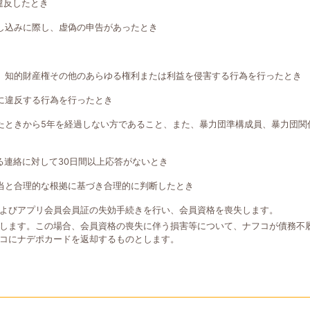
違反したとき
し込みに際し、虚偽の申告があったとき
、知的財産権その他のあらゆる権利または利益を侵害する行為を行ったとき
に違反する行為を行ったとき
たときから5年を経過しない方であること、また、暴力団準構成員、暴力団関
る連絡に対して30日間以上応答がないとき
当と合理的な根拠に基づき合理的に判断したとき
よびアプリ会員会員証の失効手続きを行い、会員資格を喪失します。
します。この場合、会員資格の喪失に伴う損害等について、ナフコが債務不
コにナデポカードを返却するものとします。