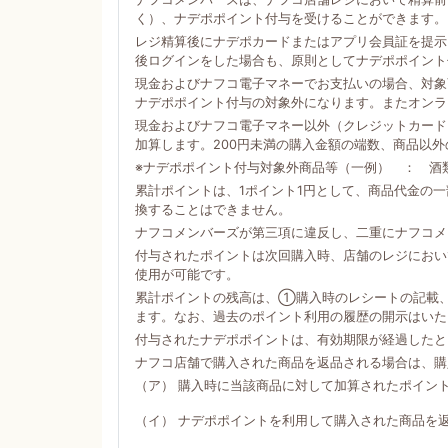
く）、ナデポポイント付与を受けることができます。
レジ精算後にナデポカードまたはアプリ会員証を提示
後ログインをした場合も、原則としてナデポポイント
現金およびナフコ電子マネーでお支払いの場合、対象商
ナデポポイント付与の対象外になります。またオンラ
現金およびナフコ電子マネー以外（クレジットカード
加算します。200円未満の購入金額の端数、商品以
※ナデポポイント付与対象外商品等（一例） ： 酒
累計ポイントは、1ポイント1円として、商品代金の
換することはできません。
ナフコメンバーズが第三項に違反し、二重にナフコメ
付与されたポイントは次回購入時、店舗のレジにおい
使用が可能です。
累計ポイントの残高は、①購入時のレシートの記載
ます。なお、過去のポイント利用の履歴の開示はいた
付与されたナデポポイントは、有効期限が経過したと
ナフコ店舗で購入された商品を返品される場合は、購
（ア） 購入時に当該商品に対して加算されたポイン
（イ） ナデポポイントを利用して購入された商品を