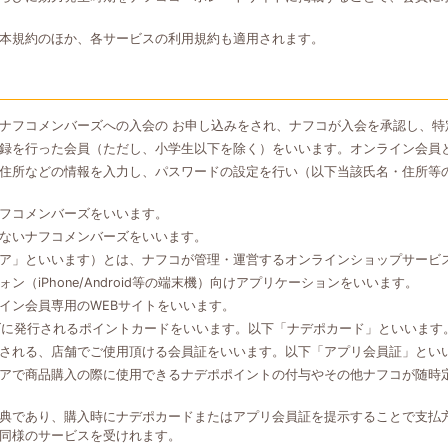
本規約のほか、各サービスの利用規約も適用されます。
ナフコメンバーズへの入会の お申し込みをされ、ナフコが入会を承認し、特
録を行った会員（ただし、小学生以下を除く）をいいます。オンライン会員
住所などの情報を入力し、パスワードの設定を行い（以下当該氏名・住所等
フコメンバーズをいいます。
ないナフコメンバーズをいいます。
ア」といいます）とは、ナフコが管理・運営するオンラインショップサービ
（iPhone/Android等の端末機）向けアプリケーションをいいます。
イン会員専用のWEBサイトをいいます。
ズに発行されるポイントカードをいいます。以下「ナデポカード」といいます
される、店舗でご使用頂ける会員証をいいます。以下「アプリ会員証」とい
アで商品購入の際に使用できるナデポポイントの付与やその他ナフコが随時
典であり、購入時にナデポカードまたはアプリ会員証を提示することで支払
同様のサービスを受けれます。