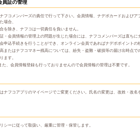
会員証の管理
ナフコメンバーズの責任で行って下さい。会員情報、ナデポカードおよびア
た場合、
合を除き、ナフコは一切責任を負いません。
証・会員情報の管理上の問題が生じた場合には、ナフコメンバーズは直ちに
会申込手続きを行うことができ、オンライン会員であればナデポポイントの
高またはナフコマネー残高については、紛失・盗難・破損等の届け出時点で
ります。
また、会員情報登録も行っておりませんので会員情報の管理は不要です。
はナフコアプリのマイページでご変更ください。氏名の変更は、改姓・改名
リシーに従って取扱い、厳重に管理・保管します。