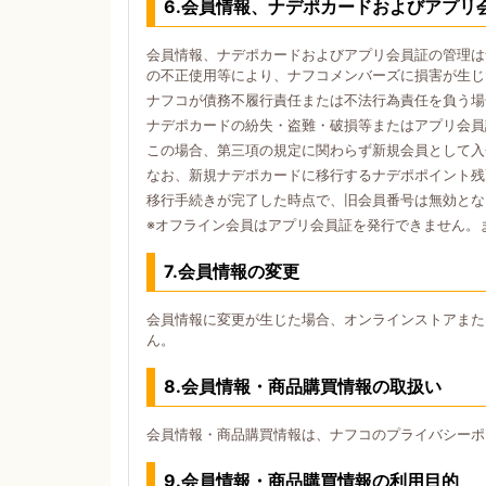
6.会員情報、ナデポカードおよびアプリ
会員情報、ナデポカードおよびアプリ会員証の管理は
の不正使用等により、ナフコメンバーズに損害が生じ
ナフコが債務不履行責任または不法行為責任を負う場
ナデポカードの紛失・盗難・破損等またはアプリ会員
この場合、第三項の規定に関わらず新規会員として入
なお、新規ナデポカードに移行するナデポポイント残
移行手続きが完了した時点で、旧会員番号は無効とな
※オフライン会員はアプリ会員証を発行できません。
7.会員情報の変更
会員情報に変更が生じた場合、オンラインストアまた
ん。
8.会員情報・商品購買情報の取扱い
会員情報・商品購買情報は、ナフコのプライバシーポ
9.会員情報・商品購買情報の利用目的