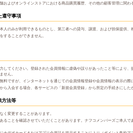
舗およびオンラインストアにおける商品購買履歴、その他の顧客管理に関わ
た遵守事項
本人のみが利用できるものとし、第三者への貸与、譲渡、および担保提供、
をすることができません。
力してください。登録された会員情報に虚偽や誤りがあったこと等により、
ません。
無料ですが、インターネットを通じての会員情報登録や会員情報の表示の際
から入会する場合、各サービスの「新規会員登録」から所定の手続きにした
供方法等
なく変更することがあります。
あることを確認させていただくことがあります。ナフコメンバーズご本人で
にナデポカードまたはアプリ会員証を提示することにより（ポイント集約ア