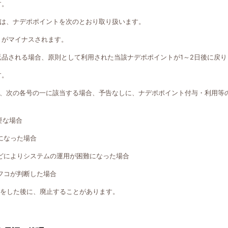
す。
は、ナデポポイントを次のとおり取り扱います。
トがマイナスされます。
返品される場合、原則として利用された当該ナデポポイントが1～2日後に戻り
す。
、次の各号の一に該当する場合、予告なしに、ナデポポイント付与・利用等
要な場合
になった場合
どによりシステムの運用が困難になった場合
フコが判断した場合
知をした後に、廃止することがあります。