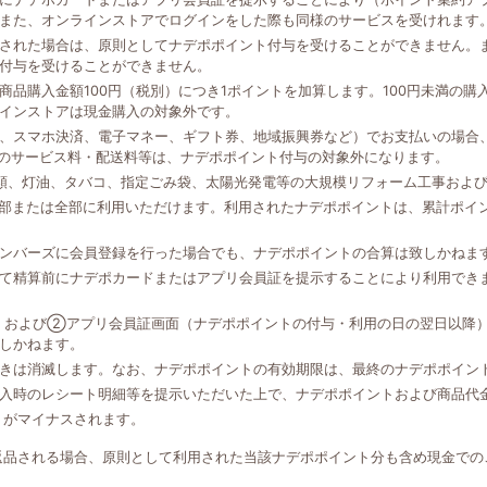
また、オンラインストアでログインをした際も同様のサービスを受けれます
された場合は、原則としてナデポポイント付与を受けることができません。
付与を受けることができません。
品購入金額100円（税別）につき1ポイントを加算します。100円未満の
インストアは現金購入の対象外です。
、スマホ決済、電子マネー、ギフト券、地域振興券など）でお支払いの場合、
外のサービス料・配送料等は、ナデポポイント付与の対象外になります。
類、灯油、タバコ、指定ごみ袋、太陽光発電等の大規模リフォーム工事およ
一部または全部に利用いただけます。利用されたナデポポイントは、累計ポイ
ンバーズに会員登録を行った場合でも、ナデポポイントの合算は致しかねま
て精算前にナデポカードまたはアプリ会員証を提示することにより利用でき
、および②アプリ会員証画面（ナデポポイントの付与・利用の日の翌日以降
しかねます。
きは消滅します。なお、ナデポポイントの有効期限は、最終のナデポポイン
入時のレシート明細等を提示いただいた上で、ナデポポイントおよび商品代
トがマイナスされます。
返品される場合、原則として利用された当該ナデポポイント分も含め現金での