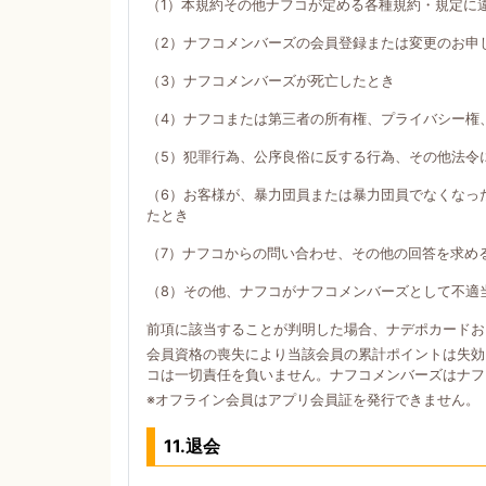
（1）本規約その他ナフコが定める各種規約・規定に
（2）ナフコメンバーズの会員登録または変更のお申
（3）ナフコメンバーズが死亡したとき
（4）ナフコまたは第三者の所有権、プライバシー権
（5）犯罪行為、公序良俗に反する行為、その他法令
（6）お客様が、暴力団員または暴力団員でなくなっ
たとき
（7）ナフコからの問い合わせ、その他の回答を求め
（8）その他、ナフコがナフコメンバーズとして不適
前項に該当することが判明した場合、ナデポカードお
会員資格の喪失により当該会員の累計ポイントは失効
コは一切責任を負いません。ナフコメンバーズはナフ
※オフライン会員はアプリ会員証を発行できません。
11.退会