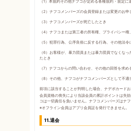
（1）本規約その他ナフコが定める各種規約・規定に
（2）ナフコメンバーズの会員登録または変更のお申
（3）ナフコメンバーズが死亡したとき
（4）ナフコまたは第三者の所有権、プライバシー権
（5）犯罪行為、公序良俗に反する行為、その他法令
（6）お客様が、暴力団員または暴力団員でなくなっ
たとき
（7）ナフコからの問い合わせ、その他の回答を求め
（8）その他、ナフコがナフコメンバーズとして不適
前項に該当することが判明した場合、ナデポカードお
会員資格の喪失により当該会員の累計ポイントは失効
コは一切責任を負いません。ナフコメンバーズはナフ
※オフライン会員はアプリ会員証を発行できません。
11.退会