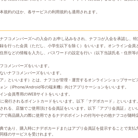
本規約のほか、各サービスの利用規約も適用されます。
ナフコメンバーズへの入会の お申し込みをされ、ナフコが入会を承認し、特
録を行った会員（ただし、小学生以下を除く）をいいます。オンライン会員
住所などの情報を入力し、パスワードの設定を行い（以下当該氏名・住所等
フコメンバーズをいいます。
ないナフコメンバーズをいいます。
ア」といいます）とは、ナフコが管理・運営するオンラインショップサービ
（iPhone/Android等の端末機）向けアプリケーションをいいます。
イン会員専用のWEBサイトをいいます。
ズに発行されるポイントカードをいいます。以下「ナデポカード」といいます
される、店舗でご使用頂ける会員証をいいます。以下「アプリ会員証」とい
アで商品購入の際に使用できるナデポポイントの付与やその他ナフコが随時
典であり、購入時にナデポカードまたはアプリ会員証を提示することで支払
同様のサービスを受けれます。