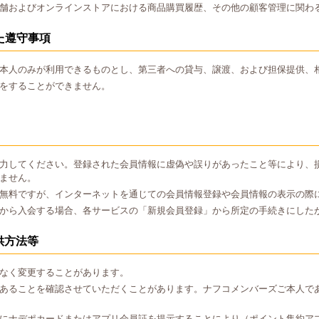
舗およびオンラインストアにおける商品購買履歴、その他の顧客管理に関わ
た遵守事項
本人のみが利用できるものとし、第三者への貸与、譲渡、および担保提供、
をすることができません。
力してください。登録された会員情報に虚偽や誤りがあったこと等により、
ません。
無料ですが、インターネットを通じての会員情報登録や会員情報の表示の際
から入会する場合、各サービスの「新規会員登録」から所定の手続きにした
供方法等
なく変更することがあります。
あることを確認させていただくことがあります。ナフコメンバーズご本人で
にナデポカードまたはアプリ会員証を提示することにより（ポイント集約ア