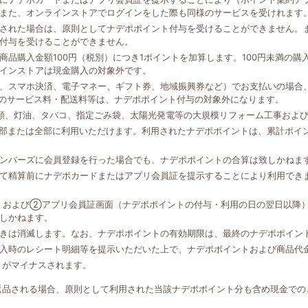
また、オンラインストアでログインをした際も同様のサービスを受けれます
された場合は、原則としてナデポポイント付与を受けることができません。
付与を受けることができません。
品購入金額100円（税別）につき1ポイントを加算します。100円未満の
インストアは現金購入の対象外です。
、スマホ決済、電子マネー、ギフト券、地域振興券など）でお支払いの場合、
外のサービス料・配送料等は、ナデポポイント付与の対象外になります。
類、灯油、タバコ、指定ごみ袋、太陽光発電等の大規模リフォーム工事およ
一部または全部に利用いただけます。利用されたナデポポイントは、累計ポイ
ンバーズに会員登録を行った場合でも、ナデポポイントの合算は致しかねま
て精算前にナデポカードまたはアプリ会員証を提示することにより利用でき
、および②アプリ会員証画面（ナデポポイントの付与・利用の日の翌日以降
しかねます。
きは消滅します。なお、ナデポポイントの有効期限は、最終のナデポポイン
入時のレシート明細等を提示いただいた上で、ナデポポイントおよび商品代
トがマイナスされます。
返品される場合、原則として利用された当該ナデポポイント分も含め現金での