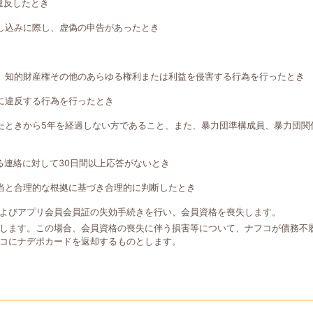
違反したとき
し込みに際し、虚偽の申告があったとき
、知的財産権その他のあらゆる権利または利益を侵害する行為を行ったとき
に違反する行為を行ったとき
たときから5年を経過しない方であること、また、暴力団準構成員、暴力団関
る連絡に対して30日間以上応答がないとき
当と合理的な根拠に基づき合理的に判断したとき
よびアプリ会員会員証の失効手続きを行い、会員資格を喪失します。
します。この場合、会員資格の喪失に伴う損害等について、ナフコが債務不
コにナデポカードを返却するものとします。