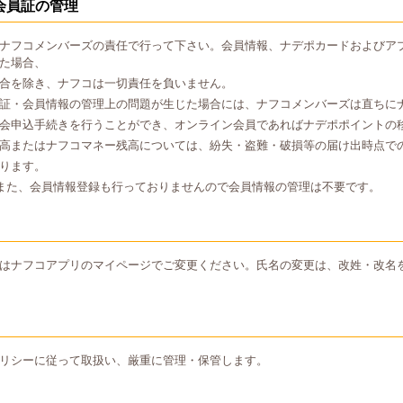
会員証の管理
ナフコメンバーズの責任で行って下さい。会員情報、ナデポカードおよびア
た場合、
合を除き、ナフコは一切責任を負いません。
証・会員情報の管理上の問題が生じた場合には、ナフコメンバーズは直ちに
会申込手続きを行うことができ、オンライン会員であればナデポポイントの
高またはナフコマネー残高については、紛失・盗難・破損等の届け出時点で
ります。
また、会員情報登録も行っておりませんので会員情報の管理は不要です。
はナフコアプリのマイページでご変更ください。氏名の変更は、改姓・改名
リシーに従って取扱い、厳重に管理・保管します。