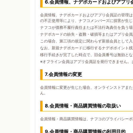
6.会員情報、ナデポカードおよびアプリ
会員情報、ナデポカードおよびアプリ会員証の管理は
の不正使用等により、ナフコメンバーズに損害が生じ
ナフコが債務不履行責任または不法行為責任を負う場
ナデポカードの紛失・盗難・破損等またはアプリ会員
この場合、第三項の規定に関わらず新規会員として入
なお、新規ナデポカードに移行するナデポポイント残
移行手続きが完了した時点で、旧会員番号は無効とな
※オフライン会員はアプリ会員証を発行できません。
7.会員情報の変更
会員情報に変更が生じた場合、オンラインストアまた
ん。
8.会員情報・商品購買情報の取扱い
会員情報・商品購買情報は、ナフコのプライバシーポ
9.会員情報・商品購買情報の利用目的