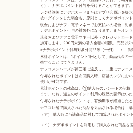
く）、ナデポポイント付与を受けることができます。
レジ精算後にナデポカードまたはアプリ会員証を提示
後ログインをした場合も、原則としてナデポポイント
現金およびナフコ電子マネーでお支払いの場合、対象商
ナデポポイント付与の対象外になります。またオンラ
現金およびナフコ電子マネー以外（クレジットカード
加算します。200円未満の購入金額の端数、商品以
※ナデポポイント付与対象外商品等（一例） ： 酒
累計ポイントは、1ポイント1円として、商品代金の
換することはできません。
ナフコメンバーズが第三項に違反し、二重にナフコメ
付与されたポイントは次回購入時、店舗のレジにおい
使用が可能です。
累計ポイントの残高は、①購入時のレシートの記載
ます。なお、過去のポイント利用の履歴の開示はいた
付与されたナデポポイントは、有効期限が経過したと
ナフコ店舗で購入された商品を返品される場合は、購
（ア） 購入時に当該商品に対して加算されたポイン
（イ） ナデポポイントを利用して購入された商品を