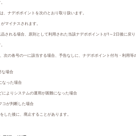
す。
は、ナデポポイントを次のとおり取り扱います。
トがマイナスされます。
返品される場合、原則として利用された当該ナデポポイントが1～2日後に戻り
す。
、次の各号の一に該当する場合、予告なしに、ナデポポイント付与・利用等
要な場合
になった場合
どによりシステムの運用が困難になった場合
フコが判断した場合
知をした後に、廃止することがあります。