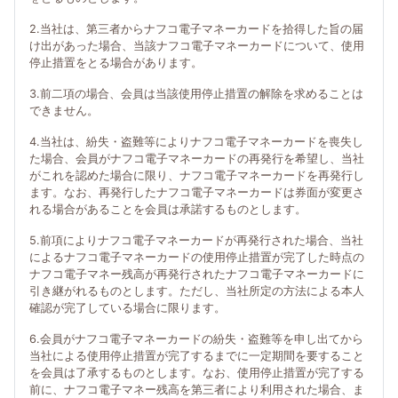
2.当社は、第三者からナフコ電子マネーカードを拾得した旨の届
け出があった場合、当該ナフコ電子マネーカードについて、使用
停止措置をとる場合があります。
3.前二項の場合、会員は当該使用停止措置の解除を求めることは
できません。
4.当社は、紛失・盗難等によりナフコ電子マネーカードを喪失し
た場合、会員がナフコ電子マネーカードの再発行を希望し、当社
がこれを認めた場合に限り、ナフコ電子マネーカードを再発行し
ます。なお、再発行したナフコ電子マネーカードは券面が変更さ
れる場合があることを会員は承諾するものとします。
5.前項によりナフコ電子マネーカードが再発行された場合、当社
によるナフコ電子マネーカードの使用停止措置が完了した時点の
ナフコ電子マネー残高が再発行されたナフコ電子マネーカードに
引き継がれるものとします。ただし、当社所定の方法による本人
確認が完了している場合に限ります。
6.会員がナフコ電子マネーカードの紛失・盗難等を申し出てから
当社による使用停止措置が完了するまでに一定期間を要すること
を会員は了承するものとします。なお、使用停止措置が完了する
前に、ナフコ電子マネー残高を第三者により利用された場合、ま