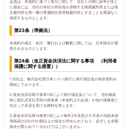
会員は、本規約に基づく取引に関して、当社との間に紛争が生じ
た場合には、当社の本社の所在地を管轄する簡易裁判所または地
方裁判所を第一審の専属的合意管轄裁判所とすることを異議なく
承諾するものとします。
第23条（準拠法）
本規約の成立・効力・履行および解釈に関しては、日本国法が適
用されるものとします。
第24条（改正資金決済法に関する事項 （利用者
保護に関する措置））
1.当社は、株式会社西日本シティ銀行と発行保証金の保全契約を
締結しております。
2.資金決済法第31条第1項により発行保証金について、当社破綻
時に前払式支払手段の保有者（本規約上の会員）が他の債権者に
先立って弁済を受ける権利を有します。
3.資金決済法第14条第1項により毎年3月末及び９月末の当該未使
用残高の2分の1の額以上の保全が求められており、必ずしも全額
保全が図られているわけではございません。