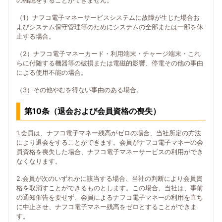
の確認をすることができません。
（1）ナフコ電子マネーサービスシステムに故障が生じた場合お
よびシステム保守管理等のためにシステムの全部または一部を休
止する場合。
（2）ナフコ電子マネーカード・利用端末・チャージ端末・これ
らに付随する機器等の破損または電磁的影響、停電その他の事由
による使用不能の場合。
（3）その他やむを得ない事由のある場合。
第10条（退会および会員資格の喪失）
1.会員は、ナフコ電子マネー残高がゼロの場合、当社所定の方法
により退会をすることができます。会員がナフコ電子マネーの会
員資格を喪失した場合、ナフコ電子マネーサービスの利用ができ
なくなります。
2.会員が次のいずれかに該当する場合、当社の判断により会員資
格を取消すことができるものとします。この場合、当社は、事前
の通知催告を要せず、会員によるナフコ電子マネーの利用を直ち
に中止させ、ナフコ電子マネー残高をゼロとすることができま
す。