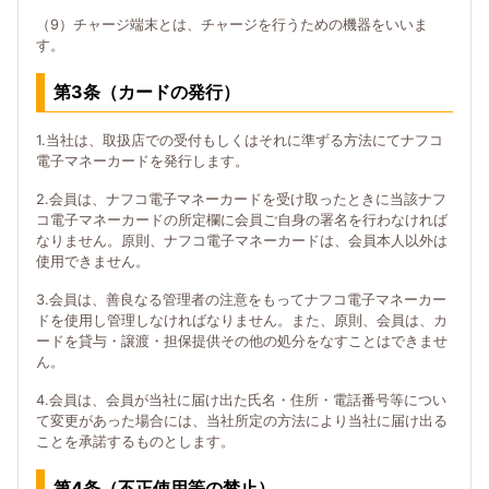
（9）チャージ端末とは、チャージを行うための機器をいいま
す。
第3条（カードの発行）
1.当社は、取扱店での受付もしくはそれに準ずる方法にてナフコ
電子マネーカードを発行します。
2.会員は、ナフコ電子マネーカードを受け取ったときに当該ナフ
コ電子マネーカードの所定欄に会員ご自身の署名を行わなければ
なりません。原則、ナフコ電子マネーカードは、会員本人以外は
使用できません。
3.会員は、善良なる管理者の注意をもってナフコ電子マネーカー
ドを使用し管理しなければなりません。また、原則、会員は、カ
ードを貸与・譲渡・担保提供その他の処分をなすことはできませ
ん。
4.会員は、会員が当社に届け出た氏名・住所・電話番号等につい
て変更があった場合には、当社所定の方法により当社に届け出る
ことを承諾するものとします。
第4条（不正使用等の禁止）