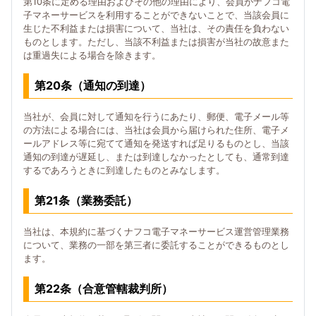
第10条に定める理由およびその他の理由により、会員がナフコ電
子マネーサービスを利用することができないことで、当該会員に
生じた不利益または損害について、当社は、その責任を負わない
ものとします。ただし、当該不利益または損害が当社の故意また
は重過失による場合を除きます。
第20条（通知の到達）
当社が、会員に対して通知を行うにあたり、郵便、電子メール等
の方法による場合には、当社は会員から届けられた住所、電子メ
ールアドレス等に宛てて通知を発送すれば足りるものとし、当該
通知の到達が遅延し、または到達しなかったとしても、通常到達
するであろうときに到達したものとみなします。
第21条（業務委託）
当社は、本規約に基づくナフコ電子マネーサービス運営管理業務
について、業務の一部を第三者に委託することができるものとし
ます。
第22条（合意管轄裁判所）