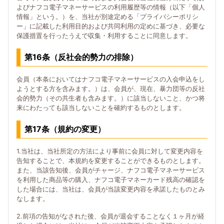
よびナフコ電子マネーサービスの利用履歴等の情報（以下「個人
情報」という。）を、当社が別途定める「プライバシーポリシ
ー」に記載した利用目的および共同利用の定めに基づき、必要な
保護措置を行ったうえで収集・利用することに同意します。
第16条（反社会的勢力の排除）
会員（本条においてはナフコ電子マネーサービスの入会申込をし
ようとする方を含みます。）は、会員が、現在、暴力団等の反社
会的勢力（その共生者も含みます。）に該当しないこと、かつ将
来にわたっても該当しないことを確約するものとします。
第17条（規約の変更）
1.当社は、当社所定の方法により事前に会員に対して変更内容を
告知することで、本規約を変更することができるものとします。
また、当該告知後、会員がチャージ、ナフコ電子マネーサービス
を利用した商品等の購入、ナフコ電子マネーカード残高の確認を
した場合には、当社は、会員が当該変更内容を承諾したものとみ
なします。
2.前項の告知がなされた後、会員が退会することなく１ヶ月が経