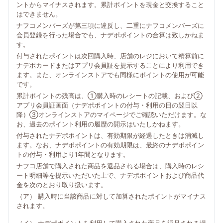
ントからマイナスされます。累計ポイントを現金と交換すること
はできません。
ナフコメンバーズが第三項に違反し、二重にナフコメンバーズに
会員登録を行った場合でも、ナデポポイントの合算は致しかねま
す。
付与されたポイントは次回購入時、店舗のレジにおいて精算前に
ナデポカードまたはアプリ会員証を提示することにより利用でき
ます。また、オンラインストアでも同様にポイントの使用が可能
です。
累計ポイントの残高は、①購入時のレシートの記載、および②
アプリ会員証画面（ナデポポイントの付与・利用の日の翌日以
降）③オンラインストアのマイページでご確認いただけます。な
お、過去のポイント利用の履歴の開示はいたしかねます。
付与されたナデポポイントは、有効期限が経過したときは消滅し
ます。なお、ナデポポイントの有効期限は、最終のナデポポイン
トの付与・利用より1年間となります。
ナフコ店舗で購入された商品を返品される場合は、購入時のレシ
ート明細等を提示いただいた上で、ナデポポイントおよび商品代
金を次のとおり取り扱います。
（ア） 購入時に当該商品に対して加算されたポイントがマイナス
されます。