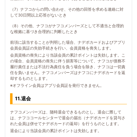
（7）ナフコからの問い合わせ、その他の回答を求める連絡に対
して30日間以上応答がないとき
（8）その他、ナフコがナフコメンバーズとして不適当と合理的
な根拠に基づき合理的に判断したとき
前項に該当することが判明した場合、ナデポカードおよびアプリ
会員会員証の失効手続きを行い、会員資格を喪失します。
会員資格の喪失により当該会員の累計ポイントは失効します。こ
の場合、会員資格の喪失に伴う損害等について、ナフコが債務不
履行責任または不法行為責任を負う場合を除き、ナフコは一切責
任を負いません。ナフコメンバーズはナフコにナデポカードを返
却するものとします。
※オフライン会員はアプリ会員証を発行できません。
11.退会
ナフコメンバーズは、随時退会できるものとし、退会に際して
は、ナフココールセンターで退会の届出（ナデポカードを貸与さ
れた会員は併せてナデポカードの返却）を行うものとします。
退会により当該会員の累計ポイントは失効します。