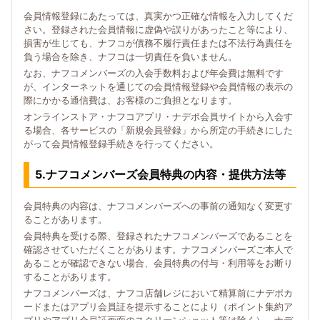
会員情報登録にあたっては、真実かつ正確な情報を入力してくだ
さい。登録された会員情報に虚偽や誤りがあったこと等により、
損害が生じても、ナフコが債務不履行責任または不法行為責任を
負う場合を除き、ナフコは一切責任を負いません。
なお、ナフコメンバーズの入会手数料および年会費は無料です
が、インターネットを通じての会員情報登録や会員情報の表示の
際にかかる通信費は、お客様のご負担となります。
オンラインストア・ナフコアプリ・ナデポ会員サイトから入会す
る場合、各サービスの「新規会員登録」から所定の手続きにした
がって会員情報登録手続きを行ってください。
5.ナフコメンバーズ会員特典の内容・提供方法等
会員特典の内容は、ナフコメンバーズへの事前の通知なく変更す
ることがあります。
会員特典を受ける際、登録されたナフコメンバーズであることを
確認させていただくことがあります。ナフコメンバーズご本人で
あることが確認できない場合、会員特典の付与・利用等をお断り
することがあります。
ナフコメンバーズは、ナフコ店舗レジにおいて精算前にナデポカ
ードまたはアプリ会員証を提示することにより（ポイント集約ア