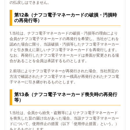
の払戻しはできません。
第12条（ナフコ電子マネーカードの破損・汚損時
の再発行等）
1.当社は、ナフコ電子マネーカードの破損・汚損等の理由により
会員がナフコ電子マネーカードの再発行を希望し、当社がこれを
認めた場合に限り、当該破損・汚損等したナフコ電子マネーカー
ドと引き換えに新しいナフコ電子マネーカードを再発行します。
なお、再発行したナフコ電子マネーカードは券面が変更される場
合があることを会員は承諾するものとします。
2.前項によりナフコ電子マネーが再発行された場合、当社所定の
方法で確認されたナフコ電子マネー残高が再発行されたナフコ電
子マネーに引き継がれるものとします。
第13条（ナフコ電子マネーカード喪失時の再発行
等）
1.当社は、会員から紛失・盗難等によりナフコ電子マネーカード
を喪失した旨の届け出があった場合、当該ナフコ電子マネーカー
ドについて、使用停止の措置（以下「使用停止措置」という。）
をとるものとします。