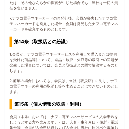
たは、その他なんらかの損害が生じた場合でも、当社は一切の責
任を負いません。
7.ナフコ電子マネーカードの再発行後、会員が喪失したナフコ電
子マネーカードを発見した場合、会員は発見したナフコ電子マネ
ーカードを破棄するものとします。
第14条（取扱店との紛議）
1.会員が、ナフコ電子マネーサービスを利用して購入または提供
を受けた商品等について、返品・瑕疵・欠陥等の取引上の問題が
発生した場合については、会員と取扱店との間で解決するものと
します。
2.前項の場合においても、会員は、当社（取扱店）に対し、ナフ
コ電子マネーの利用の取消し等を求めることはできないものとし
ます。
第15条（個人情報の収集・利用）
会員（本条においては、ナフコ電子マネーサービスの入会申込を
しようとする方を含みます。）は、氏名・生年月日・住所・電話
番号等、会員が入会申込時および入会後に当社に届け出た事項お