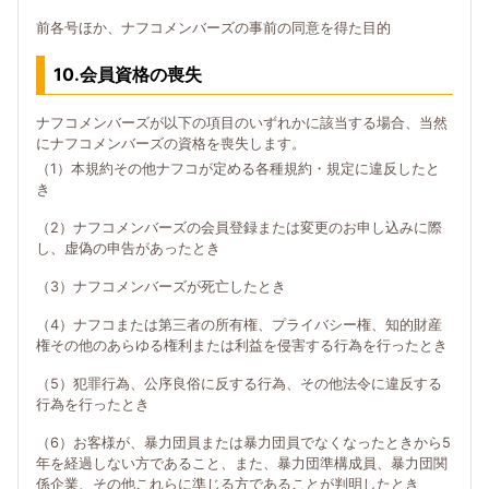
前各号ほか、ナフコメンバーズの事前の同意を得た目的
10.会員資格の喪失
ナフコメンバーズが以下の項目のいずれかに該当する場合、当然
にナフコメンバーズの資格を喪失します。
（1）本規約その他ナフコが定める各種規約・規定に違反したと
き
（2）ナフコメンバーズの会員登録または変更のお申し込みに際
し、虚偽の申告があったとき
（3）ナフコメンバーズが死亡したとき
（4）ナフコまたは第三者の所有権、プライバシー権、知的財産
権その他のあらゆる権利または利益を侵害する行為を行ったとき
（5）犯罪行為、公序良俗に反する行為、その他法令に違反する
行為を行ったとき
（6）お客様が、暴力団員または暴力団員でなくなったときから5
年を経過しない方であること、また、暴力団準構成員、暴力団関
係企業、その他これらに準じる方であることが判明したとき