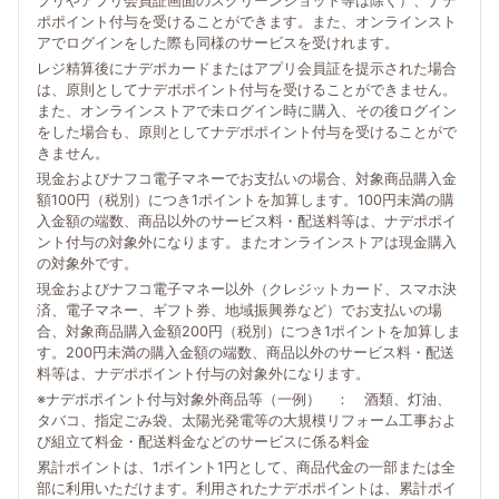
プリやアプリ会員証画面のスクリーンショット等は除く）、ナデ
ポポイント付与を受けることができます。また、オンラインスト
アでログインをした際も同様のサービスを受けれます。
レジ精算後にナデポカードまたはアプリ会員証を提示された場合
は、原則としてナデポポイント付与を受けることができません。
また、オンラインストアで未ログイン時に購入、その後ログイン
をした場合も、原則としてナデポポイント付与を受けることがで
きません。
現金およびナフコ電子マネーでお支払いの場合、対象商品購入金
額100円（税別）につき1ポイントを加算します。100円未満の購
入金額の端数、商品以外のサービス料・配送料等は、ナデポポイ
ント付与の対象外になります。またオンラインストアは現金購入
の対象外です。
現金およびナフコ電子マネー以外（クレジットカード、スマホ決
済、電子マネー、ギフト券、地域振興券など）でお支払いの場
合、対象商品購入金額200円（税別）につき1ポイントを加算しま
す。200円未満の購入金額の端数、商品以外のサービス料・配送
料等は、ナデポポイント付与の対象外になります。
※ナデポポイント付与対象外商品等（一例） ： 酒類、灯油、
タバコ、指定ごみ袋、太陽光発電等の大規模リフォーム工事およ
び組立て料金・配送料金などのサービスに係る料金
累計ポイントは、1ポイント1円として、商品代金の一部または全
部に利用いただけます。利用されたナデポポイントは、累計ポイ