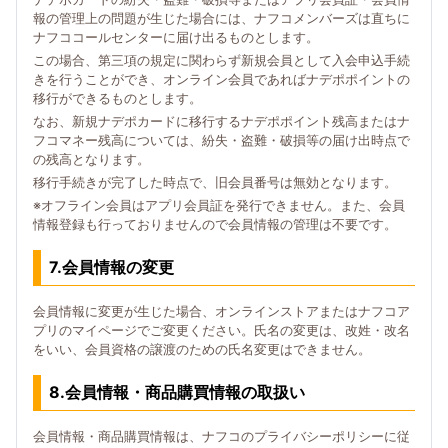
報の管理上の問題が生じた場合には、ナフコメンバーズは直ちに
ナフココールセンターに届け出るものとします。
この場合、第三項の規定に関わらず新規会員として入会申込手続
きを行うことができ、オンライン会員であればナデポポイントの
移行ができるものとします。
なお、新規ナデポカードに移行するナデポポイント残高またはナ
フコマネー残高については、紛失・盗難・破損等の届け出時点で
の残高となります。
移行手続きが完了した時点で、旧会員番号は無効となります。
※オフライン会員はアプリ会員証を発行できません。また、会員
情報登録も行っておりませんので会員情報の管理は不要です。
7.会員情報の変更
会員情報に変更が生じた場合、オンラインストアまたはナフコア
プリのマイページでご変更ください。氏名の変更は、改姓・改名
をいい、会員資格の譲渡のための氏名変更はできません。
8.会員情報・商品購買情報の取扱い
会員情報・商品購買情報は、ナフコのプライバシーポリシーに従