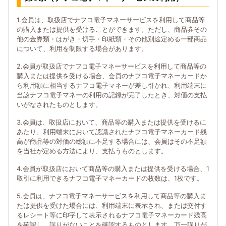
1.会員は、取扱店でナフコ電子マネーサービスを利用して商品等
の購入または提供を受けることができます。ただし、商品券その
他の金券類・はがき・切手・印紙類・その他別途定める一部商品
について、利用を制限する場合があります。
2.会員が取扱店でナフコ電子マネーサービスを利用して商品等の
購入または提供を受ける場合、会員のナフコ電子マネーカードか
ら利用額に相当するナフコ電子マネーが差し引かれ、利用端末に
当該ナフコ電子マネーの利用の記録が完了したとき、対価の支払
いがなされたものとします。
3.会員は、取扱店において、商品等の購入または提供を受けるに
あたり、利用端末において認識されたナフコ電子マネーカード残
高が商品等の対価の総額に不足する場合には、会員はその不足額
を当社が定める方法により、支払うものとします。
4.会員が取扱店において商品等の購入または提供を受ける場合、1
取引に利用できるナフコ電子マネーカードの枚数は、1枚です。
5.会員は、ナフコ電子マネーサービスを利用して商品等の購入ま
たは提供を受けた場合には、利用端末に表示され、または交付す
るレシート等に印字して表示されるナフコ電子マネーカード残高
を確認し、誤りがないことを確認するものとします。万一誤りが