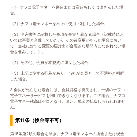
（1）ナフコ電子マネーを偽造または変造もしくは改ざんした場
合。
（2）ナフコ電子マネーを不正に使用・利用した場合。
（3）申込書等に記載した事項が事実と異なる場合（記載時にお
いては事実と合致していたが、その後変更があった場合におい
て、当社に対する変更の届け出が合理的な期間内になされない場
合を含みます。）。
（4）その他、会員が本規約に違反した場合。
（5）上記に準ずる行為があり、当社が会員として不適格と判断
した場合。
3.会員が死亡した場合には、会員資格は喪失され、一切のナフコ
電子マネーサービスを利用できなくなります。この場合、ナフコ
電子マネー残高はゼロとなり、また、現金の払戻しも行われませ
ん。
第11条（換金等不可）
第18条第2項の場合を除き、ナフコ電子マネーの換金または現金