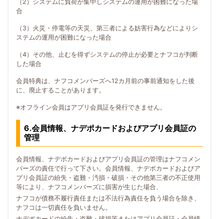
（2）システムに負荷が集中しシステムの運用が困難になった場
合
（3）火災・停電等の天災、第三者による妨害行為などによりシ
ステムの運用が困難になった場合
（4）その他、止むを得ずシステムの停止が必要とナフコが判断
した場合
会員特典は、ナフコメンバーズへ12カ月前の事前通知をした後
に、廃止することがあります。
※オフライン会員はアプリ会員証を発行できません。
6.会員情報、ナデポカードおよびアプリ会員証の
管理
会員情報、ナデポカードおよびアプリ会員証の管理はナフコメン
バーズの責任で行って下さい。会員情報、ナデポカードおよびア
プリ会員証の紛失・盗難・汚損・破損・その他第三者の不正使用
等により、ナフコメンバーズに損害が生じた場合、
ナフコが債務不履行責任または不法行為責任を負う場合を除き、
ナフコは一切責任を負いません。
ナデポカードの紛失・盗難・破損等またはアプリ会員証・会員情