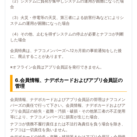
（2）システムに負荷が集中しシステムの運用が困難になった場
合
（3）火災・停電等の天災、第三者による妨害行為などによりシ
ステムの運用が困難になった場合
（4）その他、止むを得ずシステムの停止が必要とナフコが判断
した場合
会員特典は、ナフコメンバーズへ12カ月前の事前通知をした後
に、廃止することがあります。
※オフライン会員はアプリ会員証を発行できません。
6.会員情報、ナデポカードおよびアプリ会員証の
管理
会員情報、ナデポカードおよびアプリ会員証の管理はナフコメン
バーズの責任で行って下さい。会員情報、ナデポカードおよびア
プリ会員証の紛失・盗難・汚損・破損・その他第三者の不正使用
等により、ナフコメンバーズに損害が生じた場合、
ナフコが債務不履行責任または不法行為責任を負う場合を除き、
ナフコは一切責任を負いません。
ナデポカードの紛失・盗難・破損等またはアプリ会員証・会員情