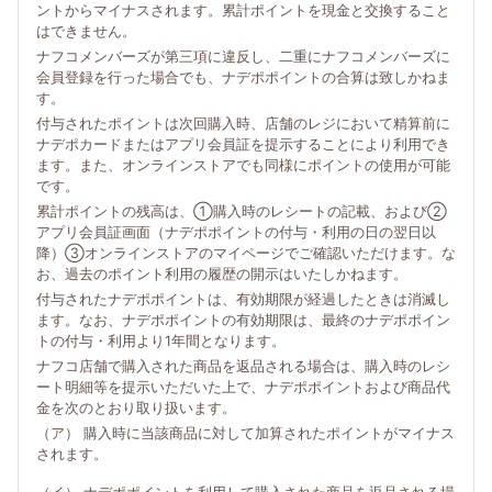
ントからマイナスされます。累計ポイントを現金と交換すること
はできません。
ナフコメンバーズが第三項に違反し、二重にナフコメンバーズに
会員登録を行った場合でも、ナデポポイントの合算は致しかねま
す。
付与されたポイントは次回購入時、店舗のレジにおいて精算前に
ナデポカードまたはアプリ会員証を提示することにより利用でき
ます。また、オンラインストアでも同様にポイントの使用が可能
です。
累計ポイントの残高は、①購入時のレシートの記載、および②
アプリ会員証画面（ナデポポイントの付与・利用の日の翌日以
降）③オンラインストアのマイページでご確認いただけます。な
お、過去のポイント利用の履歴の開示はいたしかねます。
付与されたナデポポイントは、有効期限が経過したときは消滅し
ます。なお、ナデポポイントの有効期限は、最終のナデポポイン
トの付与・利用より1年間となります。
ナフコ店舗で購入された商品を返品される場合は、購入時のレシ
ート明細等を提示いただいた上で、ナデポポイントおよび商品代
金を次のとおり取り扱います。
（ア） 購入時に当該商品に対して加算されたポイントがマイナス
されます。