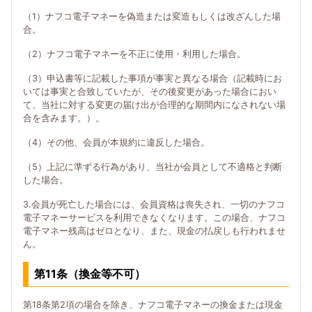
（1）ナフコ電子マネーを偽造または変造もしくは改ざんした場
合。
（2）ナフコ電子マネーを不正に使用・利用した場合。
（3）申込書等に記載した事項が事実と異なる場合（記載時にお
いては事実と合致していたが、その後変更があった場合におい
て、当社に対する変更の届け出が合理的な期間内になされない場
合を含みます。）。
（4）その他、会員が本規約に違反した場合。
（5）上記に準ずる行為があり、当社が会員として不適格と判断
した場合。
3.会員が死亡した場合には、会員資格は喪失され、一切のナフコ
電子マネーサービスを利用できなくなります。この場合、ナフコ
電子マネー残高はゼロとなり、また、現金の払戻しも行われませ
ん。
第11条（換金等不可）
第18条第2項の場合を除き、ナフコ電子マネーの換金または現金