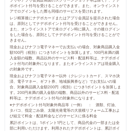
プリやアプリ会員証画面のスクリーンショット等は除く）、ナデ
ポポイント付与を受けることができます。また、オンラインスト
アでログインをした際も同様のサービスを受けれます。
レジ精算後にナデポカードまたはアプリ会員証を提示された場合
は、原則としてナデポポイント付与を受けることができません。
また、オンラインストアで未ログイン時に購入、その後ログイン
をした場合も、原則としてナデポポイント付与を受けることがで
きません。
現金およびナフコ電子マネーでお支払いの場合、対象商品購入金
額100円（税別）につき1ポイントを加算します。100円未満の購
入金額の端数、商品以外のサービス料・配送料等は、ナデポポイ
ント付与の対象外になります。またオンラインストアは現金購入
の対象外です。
現金およびナフコ電子マネー以外（クレジットカード、スマホ決
済、電子マネー、ギフト券、地域振興券など）でお支払いの場
合、対象商品購入金額200円（税別）につき1ポイントを加算しま
す。200円未満の購入金額の端数、商品以外のサービス料・配送
料等は、ナデポポイント付与の対象外になります。
※ナデポポイント付与対象外商品等（一例） ： 酒類、灯油、
タバコ、指定ごみ袋、太陽光発電等の大規模リフォーム工事およ
び組立て料金・配送料金などのサービスに係る料金
累計ポイントは、1ポイント1円として、商品代金の一部または全
部に利用いただけます。利用されたナデポポイントは、累計ポイ