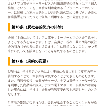
よびナフコ電子マネーサービスの利用履歴等の情報（以下「個人
情報」という。）を、当社が別途定める「プライバシーポリシ
ー」に記載した利用目的および共同利用の定めに基づき、必要な
保護措置を行ったうえで収集・利用することに同意します。
第16条（反社会的勢力の排除）
会員（本条においてはナフコ電子マネーサービスの入会申込をし
ようとする方を含みます。）は、会員が、現在、暴力団等の反社
会的勢力（その共生者も含みます。）に該当しないこと、かつ将
来にわたっても該当しないことを確約するものとします。
第17条（規約の変更）
1.当社は、当社所定の方法により事前に会員に対して変更内容を
告知することで、本規約を変更することができるものとします。
また、当該告知後、会員がチャージ、ナフコ電子マネーサービス
を利用した商品等の購入、ナフコ電子マネーカード残高の確認を
した場合には、当社は、会員が当該変更内容を承諾したものとみ
なします。
2.前項の告知がなされた後、会員が退会することなく１ヶ月が経