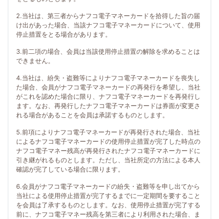
2.当社は、第三者からナフコ電子マネーカードを拾得した旨の届
け出があった場合、当該ナフコ電子マネーカードについて、使用
停止措置をとる場合があります。
3.前二項の場合、会員は当該使用停止措置の解除を求めることは
できません。
4.当社は、紛失・盗難等によりナフコ電子マネーカードを喪失し
た場合、会員がナフコ電子マネーカードの再発行を希望し、当社
がこれを認めた場合に限り、ナフコ電子マネーカードを再発行し
ます。なお、再発行したナフコ電子マネーカードは券面が変更さ
れる場合があることを会員は承諾するものとします。
5.前項によりナフコ電子マネーカードが再発行された場合、当社
によるナフコ電子マネーカードの使用停止措置が完了した時点の
ナフコ電子マネー残高が再発行されたナフコ電子マネーカードに
引き継がれるものとします。ただし、当社所定の方法による本人
確認が完了している場合に限ります。
6.会員がナフコ電子マネーカードの紛失・盗難等を申し出てから
当社による使用停止措置が完了するまでに一定期間を要すること
を会員は了承するものとします。なお、使用停止措置が完了する
前に、ナフコ電子マネー残高を第三者により利用された場合、ま