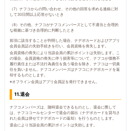
（7）ナフコからの問い合わせ、その他の回答を求める連絡に対
して30日間以上応答がないとき
（8）その他、ナフコがナフコメンバーズとして不適当と合理的
な根拠に基づき合理的に判断したとき
前項に該当することが判明した場合、ナデポカードおよびアプリ
会員会員証の失効手続きを行い、会員資格を喪失します。
会員資格の喪失により当該会員の累計ポイントは失効します。こ
の場合、会員資格の喪失に伴う損害等について、ナフコが債務不
履行責任または不法行為責任を負う場合を除き、ナフコは一切責
任を負いません。ナフコメンバーズはナフコにナデポカードを返
却するものとします。
※オフライン会員はアプリ会員証を発行できません。
11.退会
ナフコメンバーズは、随時退会できるものとし、退会に際して
は、ナフココールセンターで退会の届出（ナデポカードを貸与さ
れた会員は併せてナデポカードの返却）を行うものとします。
退会により当該会員の累計ポイントは失効します。