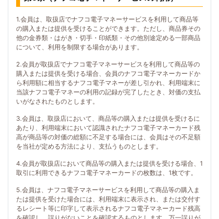
1.会員は、取扱店でナフコ電子マネーサービスを利用して商品等
の購入または提供を受けることができます。ただし、商品券その
他の金券類・はがき・切手・印紙類・その他別途定める一部商品
について、利用を制限する場合があります。
2.会員が取扱店でナフコ電子マネーサービスを利用して商品等の
購入または提供を受ける場合、会員のナフコ電子マネーカードか
ら利用額に相当するナフコ電子マネーが差し引かれ、利用端末に
当該ナフコ電子マネーの利用の記録が完了したとき、対価の支払
いがなされたものとします。
3.会員は、取扱店において、商品等の購入または提供を受けるに
あたり、利用端末において認識されたナフコ電子マネーカード残
高が商品等の対価の総額に不足する場合には、会員はその不足額
を当社が定める方法により、支払うものとします。
4.会員が取扱店において商品等の購入または提供を受ける場合、1
取引に利用できるナフコ電子マネーカードの枚数は、1枚です。
5.会員は、ナフコ電子マネーサービスを利用して商品等の購入ま
たは提供を受けた場合には、利用端末に表示され、または交付す
るレシート等に印字して表示されるナフコ電子マネーカード残高
を確認し、誤りがないことを確認するものとします。万一誤りが