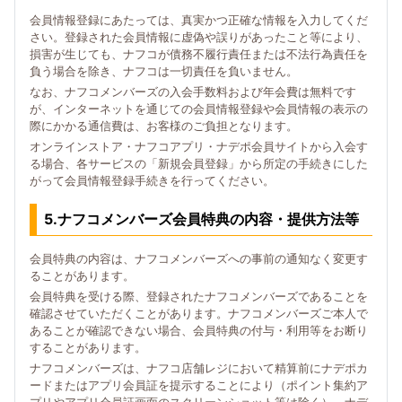
会員情報登録にあたっては、真実かつ正確な情報を入力してくだ
さい。登録された会員情報に虚偽や誤りがあったこと等により、
損害が生じても、ナフコが債務不履行責任または不法行為責任を
負う場合を除き、ナフコは一切責任を負いません。
なお、ナフコメンバーズの入会手数料および年会費は無料です
が、インターネットを通じての会員情報登録や会員情報の表示の
際にかかる通信費は、お客様のご負担となります。
オンラインストア・ナフコアプリ・ナデポ会員サイトから入会す
る場合、各サービスの「新規会員登録」から所定の手続きにした
がって会員情報登録手続きを行ってください。
5.ナフコメンバーズ会員特典の内容・提供方法等
会員特典の内容は、ナフコメンバーズへの事前の通知なく変更す
ることがあります。
会員特典を受ける際、登録されたナフコメンバーズであることを
確認させていただくことがあります。ナフコメンバーズご本人で
あることが確認できない場合、会員特典の付与・利用等をお断り
することがあります。
ナフコメンバーズは、ナフコ店舗レジにおいて精算前にナデポカ
ードまたはアプリ会員証を提示することにより（ポイント集約ア