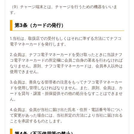
（9）チャージ端末とは、チャージを行うための機器をいいま
す。
第3条（カードの発行）
1.当社は、取扱店での受付もしくはそれに準ずる方法にてナフコ
電子マネーカードを発行します。
2.会員は、ナフコ電子マネーカードを受け取ったときに当該ナフ
コ電子マネーカードの所定欄に会員ご自身の署名を行わなければ
なりません。原則、ナフコ電子マネーカードは、会員本人以外は
使用できません。
3.会員は、善良なる管理者の注意をもってナフコ電子マネーカー
ドを使用し管理しなければなりません。また、原則、会員は、カ
ードを貸与・譲渡・担保提供その他の処分をなすことはできませ
ん。
4.会員は、会員が当社に届け出た氏名・住所・電話番号等につい
て変更があった場合には、当社所定の方法により当社に届け出る
ことを承諾するものとします。
第4条（不正使用等の禁止）