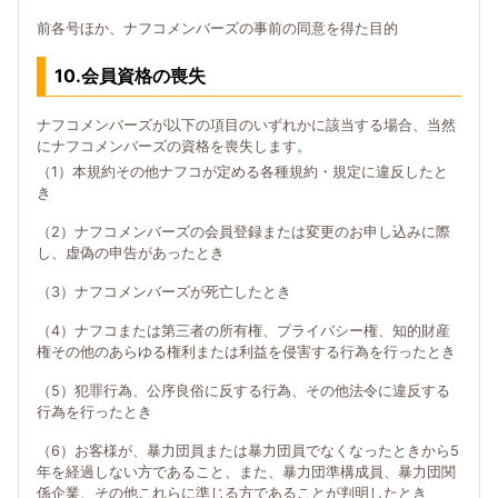
前各号ほか、ナフコメンバーズの事前の同意を得た目的
10.会員資格の喪失
ナフコメンバーズが以下の項目のいずれかに該当する場合、当然
にナフコメンバーズの資格を喪失します。
（1）本規約その他ナフコが定める各種規約・規定に違反したと
き
（2）ナフコメンバーズの会員登録または変更のお申し込みに際
し、虚偽の申告があったとき
（3）ナフコメンバーズが死亡したとき
（4）ナフコまたは第三者の所有権、プライバシー権、知的財産
権その他のあらゆる権利または利益を侵害する行為を行ったとき
（5）犯罪行為、公序良俗に反する行為、その他法令に違反する
行為を行ったとき
（6）お客様が、暴力団員または暴力団員でなくなったときから5
年を経過しない方であること、また、暴力団準構成員、暴力団関
係企業、その他これらに準じる方であることが判明したとき