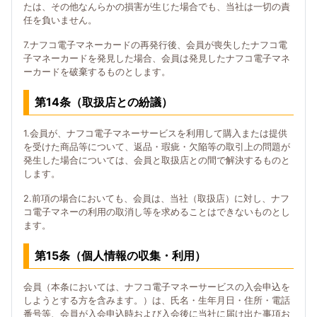
たは、その他なんらかの損害が生じた場合でも、当社は一切の責
任を負いません。
7.ナフコ電子マネーカードの再発行後、会員が喪失したナフコ電
子マネーカードを発見した場合、会員は発見したナフコ電子マネ
ーカードを破棄するものとします。
第14条（取扱店との紛議）
1.会員が、ナフコ電子マネーサービスを利用して購入または提供
を受けた商品等について、返品・瑕疵・欠陥等の取引上の問題が
発生した場合については、会員と取扱店との間で解決するものと
します。
2.前項の場合においても、会員は、当社（取扱店）に対し、ナフ
コ電子マネーの利用の取消し等を求めることはできないものとし
ます。
第15条（個人情報の収集・利用）
会員（本条においては、ナフコ電子マネーサービスの入会申込を
しようとする方を含みます。）は、氏名・生年月日・住所・電話
番号等、会員が入会申込時および入会後に当社に届け出た事項お