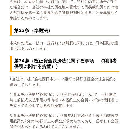
会員は、本規約に基づく取引に関して、当社との間に紛争が生じ
た場合には、当社の本社の所在地を管轄する簡易裁判所または地
方裁判所を第一審の専属的合意管轄裁判所とすることを異議なく
承諾するものとします。
第23条（準拠法）
本規約の成立・効力・履行および解釈に関しては、日本国法が適
用されるものとします。
第24条（改正資金決済法に関する事項 （利用者
保護に関する措置））
1.当社は、株式会社西日本シティ銀行と発行保証金の保全契約を
締結しております。
2.資金決済法第31条第1項により発行保証金について、当社破綻
時に前払式支払手段の保有者（本規約上の会員）が他の債権者に
先立って弁済を受ける権利を有します。
3.資金決済法第14条第1項により毎年3月末及び９月末の当該未使
用残高の2分の1の額以上の保全が求められており、必ずしも全額
保全が図られているわけではございません。