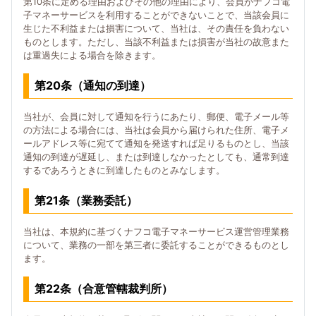
第10条に定める理由およびその他の理由により、会員がナフコ電
子マネーサービスを利用することができないことで、当該会員に
生じた不利益または損害について、当社は、その責任を負わない
ものとします。ただし、当該不利益または損害が当社の故意また
は重過失による場合を除きます。
第20条（通知の到達）
当社が、会員に対して通知を行うにあたり、郵便、電子メール等
の方法による場合には、当社は会員から届けられた住所、電子メ
ールアドレス等に宛てて通知を発送すれば足りるものとし、当該
通知の到達が遅延し、または到達しなかったとしても、通常到達
するであろうときに到達したものとみなします。
第21条（業務委託）
当社は、本規約に基づくナフコ電子マネーサービス運営管理業務
について、業務の一部を第三者に委託することができるものとし
ます。
第22条（合意管轄裁判所）