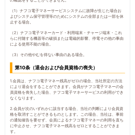
の確認をすることができません。
（1）ナフコ電子マネーサービスシステムに故障が生じた場合お
よびシステム保守管理等のためにシステムの全部または一部を休
止する場合。
（2）ナフコ電子マネーカード・利用端末・チャージ端末・これ
らに付随する機器等の破損または電磁的影響、停電その他の事由
による使用不能の場合。
（3）その他やむを得ない事由のある場合。
第10条（退会および会員資格の喪失）
1.会員は、ナフコ電子マネー残高がゼロの場合、当社所定の方法
により退会をすることができます。会員がナフコ電子マネーの会
員資格を喪失した場合、ナフコ電子マネーサービスの利用ができ
なくなります。
2.会員が次のいずれかに該当する場合、当社の判断により会員資
格を取消すことができるものとします。この場合、当社は、事前
の通知催告を要せず、会員によるナフコ電子マネーの利用を直ち
に中止させ、ナフコ電子マネー残高をゼロとすることができま
す。