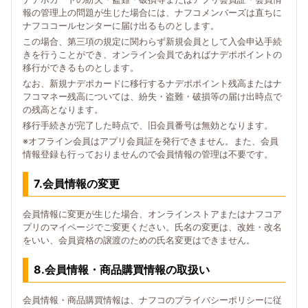
報の管理上の問題が生じた場合には、ナフコメンバーズは直ちに
ナフココールセンターに届け出るものとします。
この場合、第三項の規定に関わらず新規会員として入会申込手続
きを行うことができ、オンライン会員であればナデポポイントの
移行ができるものとします。
なお、新規ナデポカードに移行するナデポポイント残高またはナ
フコマネー残高については、紛失・盗難・破損等の届け出時点で
の残高となります。
移行手続きが完了した時点で、旧会員番号は無効となります。
※オフライン会員はアプリ会員証を発行できません。また、会員
情報登録も行っておりませんので会員情報の管理は不要です。
7.会員情報の変更
会員情報に変更が生じた場合、オンラインストアまたはナフコア
プリのマイページでご変更ください。氏名の変更は、改姓・改名
をいい、会員資格の譲渡のための氏名変更はできません。
8.会員情報・商品購買情報の取扱い
会員情報・商品購買情報は、ナフコのプライバシーポリシーに従