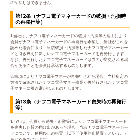
の払戻しはできません。
第12条（ナフコ電子マネーカードの破損・汚損時
の再発行等）
1.当社は、ナフコ電子マネーカードの破損・汚損等の理由により
会員がナフコ電子マネーカードの再発行を希望し、当社がこれを
認めた場合に限り、当該破損・汚損等したナフコ電子マネーカー
ドと引き換えに新しいナフコ電子マネーカードを再発行します。
なお、再発行したナフコ電子マネーカードは券面が変更される場
合があることを会員は承諾するものとします。
2.前項によりナフコ電子マネーが再発行された場合、当社所定の
方法で確認されたナフコ電子マネー残高が再発行されたナフコ電
子マネーに引き継がれるものとします。
第13条（ナフコ電子マネーカード喪失時の再発行
等）
1.当社は、会員から紛失・盗難等によりナフコ電子マネーカード
を喪失した旨の届け出があった場合、当該ナフコ電子マネーカー
ドについて、使用停止の措置（以下「使用停止措置」という。）
をとるものとします。