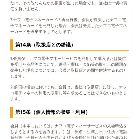
たは、その他なんらかの損害が生じた場合でも、当社は一切の責
任を負いません。
7.ナフコ電子マネーカードの再発行後、会員が喪失したナフコ電
子マネーカードを発見した場合、会員は発見したナフコ電子マネ
ーカードを破棄するものとします。
第14条（取扱店との紛議）
1.会員が、ナフコ電子マネーサービスを利用して購入または提供
を受けた商品等について、返品・瑕疵・欠陥等の取引上の問題が
発生した場合については、会員と取扱店との間で解決するものと
します。
2.前項の場合においても、会員は、当社（取扱店）に対し、ナフ
コ電子マネーの利用の取消し等を求めることはできないものとし
ます。
第15条（個人情報の収集・利用）
会員（本条においては、ナフコ電子マネーサービスの入会申込を
しようとする方を含みます。）は、氏名・生年月日・住所・電話
番号等、会員が入会申込時および入会後に当社に届け出た事項お