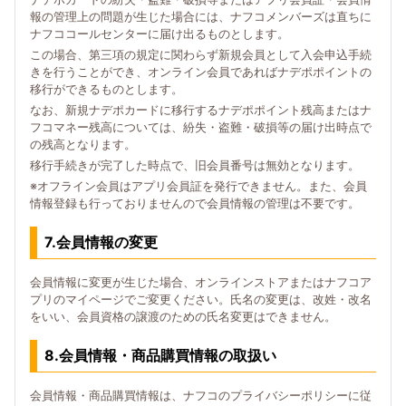
報の管理上の問題が生じた場合には、ナフコメンバーズは直ちに
ナフココールセンターに届け出るものとします。
この場合、第三項の規定に関わらず新規会員として入会申込手続
きを行うことができ、オンライン会員であればナデポポイントの
移行ができるものとします。
なお、新規ナデポカードに移行するナデポポイント残高またはナ
フコマネー残高については、紛失・盗難・破損等の届け出時点で
の残高となります。
移行手続きが完了した時点で、旧会員番号は無効となります。
※オフライン会員はアプリ会員証を発行できません。また、会員
情報登録も行っておりませんので会員情報の管理は不要です。
7.会員情報の変更
会員情報に変更が生じた場合、オンラインストアまたはナフコア
プリのマイページでご変更ください。氏名の変更は、改姓・改名
をいい、会員資格の譲渡のための氏名変更はできません。
8.会員情報・商品購買情報の取扱い
会員情報・商品購買情報は、ナフコのプライバシーポリシーに従