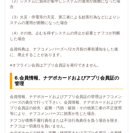
（2）システムに負荷が集中しシステムの運用が困難になった場
合
（3）火災・停電等の天災、第三者による妨害行為などによりシ
ステムの運用が困難になった場合
（4）その他、止むを得ずシステムの停止が必要とナフコが判断
した場合
会員特典は、ナフコメンバーズへ12カ月前の事前通知をした後
に、廃止することがあります。
※オフライン会員はアプリ会員証を発行できません。
6.会員情報、ナデポカードおよびアプリ会員証の
管理
会員情報、ナデポカードおよびアプリ会員証の管理はナフコメン
バーズの責任で行って下さい。会員情報、ナデポカードおよびア
プリ会員証の紛失・盗難・汚損・破損・その他第三者の不正使用
等により、ナフコメンバーズに損害が生じた場合、
ナフコが債務不履行責任または不法行為責任を負う場合を除き、
ナフコは一切責任を負いません。
ナデポカードの紛失・盗難・破損等またはアプリ会員証・会員情