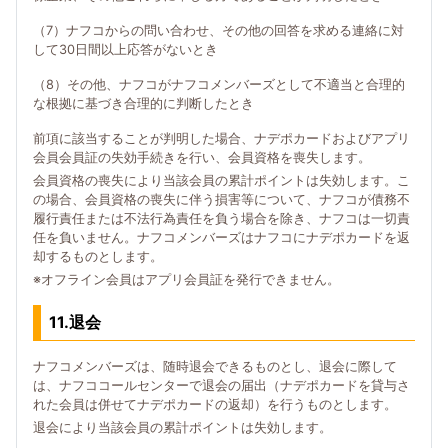
（7）ナフコからの問い合わせ、その他の回答を求める連絡に対
して30日間以上応答がないとき
（8）その他、ナフコがナフコメンバーズとして不適当と合理的
な根拠に基づき合理的に判断したとき
前項に該当することが判明した場合、ナデポカードおよびアプリ
会員会員証の失効手続きを行い、会員資格を喪失します。
会員資格の喪失により当該会員の累計ポイントは失効します。こ
の場合、会員資格の喪失に伴う損害等について、ナフコが債務不
履行責任または不法行為責任を負う場合を除き、ナフコは一切責
任を負いません。ナフコメンバーズはナフコにナデポカードを返
却するものとします。
※オフライン会員はアプリ会員証を発行できません。
11.退会
ナフコメンバーズは、随時退会できるものとし、退会に際して
は、ナフココールセンターで退会の届出（ナデポカードを貸与さ
れた会員は併せてナデポカードの返却）を行うものとします。
退会により当該会員の累計ポイントは失効します。