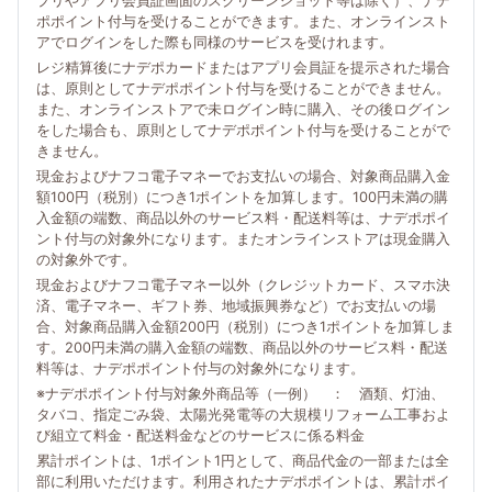
プリやアプリ会員証画面のスクリーンショット等は除く）、ナデ
ポポイント付与を受けることができます。また、オンラインスト
アでログインをした際も同様のサービスを受けれます。
レジ精算後にナデポカードまたはアプリ会員証を提示された場合
は、原則としてナデポポイント付与を受けることができません。
また、オンラインストアで未ログイン時に購入、その後ログイン
をした場合も、原則としてナデポポイント付与を受けることがで
きません。
現金およびナフコ電子マネーでお支払いの場合、対象商品購入金
額100円（税別）につき1ポイントを加算します。100円未満の購
入金額の端数、商品以外のサービス料・配送料等は、ナデポポイ
ント付与の対象外になります。またオンラインストアは現金購入
の対象外です。
現金およびナフコ電子マネー以外（クレジットカード、スマホ決
済、電子マネー、ギフト券、地域振興券など）でお支払いの場
合、対象商品購入金額200円（税別）につき1ポイントを加算しま
す。200円未満の購入金額の端数、商品以外のサービス料・配送
料等は、ナデポポイント付与の対象外になります。
※ナデポポイント付与対象外商品等（一例） ： 酒類、灯油、
タバコ、指定ごみ袋、太陽光発電等の大規模リフォーム工事およ
び組立て料金・配送料金などのサービスに係る料金
累計ポイントは、1ポイント1円として、商品代金の一部または全
部に利用いただけます。利用されたナデポポイントは、累計ポイ