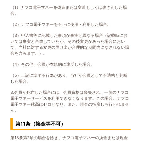
（1）ナフコ電子マネーを偽造または変造もしくは改ざんした場
合。
（2）ナフコ電子マネーを不正に使用・利用した場合。
（3）申込書等に記載した事項が事実と異なる場合（記載時にお
いては事実と合致していたが、その後変更があった場合におい
て、当社に対する変更の届け出が合理的な期間内になされない場
合を含みます。）。
（4）その他、会員が本規約に違反した場合。
（5）上記に準ずる行為があり、当社が会員として不適格と判断
した場合。
3.会員が死亡した場合には、会員資格は喪失され、一切のナフコ
電子マネーサービスを利用できなくなります。この場合、ナフコ
電子マネー残高はゼロとなり、また、現金の払戻しも行われませ
ん。
第11条（換金等不可）
第18条第2項の場合を除き、ナフコ電子マネーの換金または現金