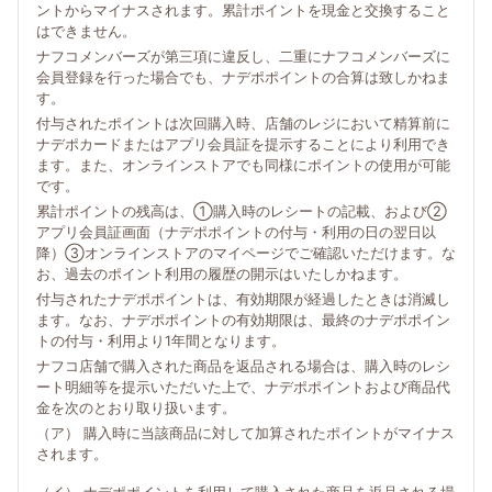
ントからマイナスされます。累計ポイントを現金と交換すること
はできません。
ナフコメンバーズが第三項に違反し、二重にナフコメンバーズに
会員登録を行った場合でも、ナデポポイントの合算は致しかねま
す。
付与されたポイントは次回購入時、店舗のレジにおいて精算前に
ナデポカードまたはアプリ会員証を提示することにより利用でき
ます。また、オンラインストアでも同様にポイントの使用が可能
です。
累計ポイントの残高は、①購入時のレシートの記載、および②
アプリ会員証画面（ナデポポイントの付与・利用の日の翌日以
降）③オンラインストアのマイページでご確認いただけます。な
お、過去のポイント利用の履歴の開示はいたしかねます。
付与されたナデポポイントは、有効期限が経過したときは消滅し
ます。なお、ナデポポイントの有効期限は、最終のナデポポイン
トの付与・利用より1年間となります。
ナフコ店舗で購入された商品を返品される場合は、購入時のレシ
ート明細等を提示いただいた上で、ナデポポイントおよび商品代
金を次のとおり取り扱います。
（ア） 購入時に当該商品に対して加算されたポイントがマイナス
されます。