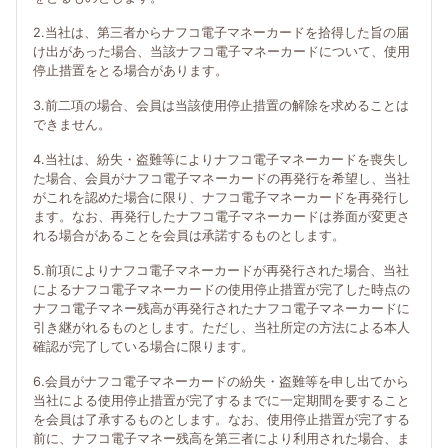
2.当社は、第三者からナフコ電子マネーカードを拾得した旨の届
け出があった場合、当該ナフコ電子マネーカードについて、使用
停止措置をとる場合があります。
3.前二項の場合、会員は当該使用停止措置の解除を求めることは
できません。
4.当社は、紛失・盗難等によりナフコ電子マネーカードを喪失し
た場合、会員がナフコ電子マネーカードの再発行を希望し、当社
がこれを認めた場合に限り、ナフコ電子マネーカードを再発行し
ます。なお、再発行したナフコ電子マネーカードは券面が変更さ
れる場合があることを会員は承諾するものとします。
5.前項によりナフコ電子マネーカードが再発行された場合、当社
によるナフコ電子マネーカードの使用停止措置が完了した時点の
ナフコ電子マネー残高が再発行されたナフコ電子マネーカードに
引き継がれるものとします。ただし、当社所定の方法による本人
確認が完了している場合に限ります。
6.会員がナフコ電子マネーカードの紛失・盗難等を申し出てから
当社による使用停止措置が完了するまでに一定期間を要すること
を会員は了承するものとします。なお、使用停止措置が完了する
前に、ナフコ電子マネー残高を第三者により利用された場合、ま