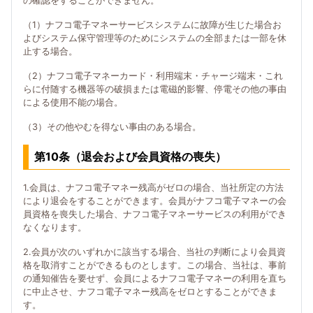
の確認をすることができません。
（1）ナフコ電子マネーサービスシステムに故障が生じた場合お
よびシステム保守管理等のためにシステムの全部または一部を休
止する場合。
（2）ナフコ電子マネーカード・利用端末・チャージ端末・これ
らに付随する機器等の破損または電磁的影響、停電その他の事由
による使用不能の場合。
（3）その他やむを得ない事由のある場合。
第10条（退会および会員資格の喪失）
1.会員は、ナフコ電子マネー残高がゼロの場合、当社所定の方法
により退会をすることができます。会員がナフコ電子マネーの会
員資格を喪失した場合、ナフコ電子マネーサービスの利用ができ
なくなります。
2.会員が次のいずれかに該当する場合、当社の判断により会員資
格を取消すことができるものとします。この場合、当社は、事前
の通知催告を要せず、会員によるナフコ電子マネーの利用を直ち
に中止させ、ナフコ電子マネー残高をゼロとすることができま
す。