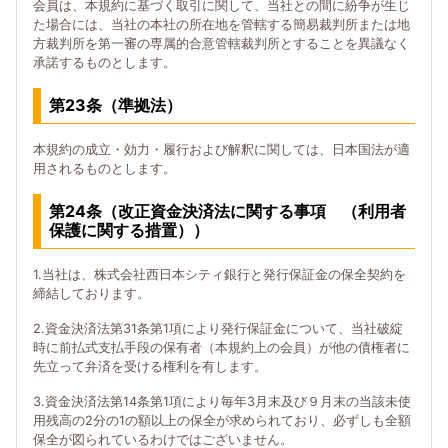
会員は、本規約に基づく取引に関して、当社との間に紛争が生じ
た場合には、当社の本社の所在地を管轄する簡易裁判所または地
方裁判所を第一審の専属的合意管轄裁判所とすることを異議なく
承諾するものとします。
第23条（準拠法）
本規約の成立・効力・履行および解釈に関しては、日本国法が適
用されるものとします。
第24条（改正資金決済法に関する事項 （利用者
保護に関する措置））
1.当社は、株式会社西日本シティ銀行と発行保証金の保全契約を
締結しております。
2.資金決済法第31条第1項により発行保証金について、当社破綻
時に前払式支払手段の保有者（本規約上の会員）が他の債権者に
先立って弁済を受ける権利を有します。
3.資金決済法第14条第1項により毎年3月末及び９月末の当該未使
用残高の2分の1の額以上の保全が求められており、必ずしも全額
保全が図られているわけではございません。