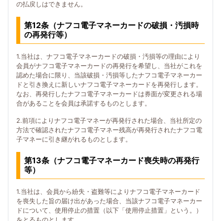
の払戻しはできません。
第12条（ナフコ電子マネーカードの破損・汚損時
の再発行等）
1.当社は、ナフコ電子マネーカードの破損・汚損等の理由により
会員がナフコ電子マネーカードの再発行を希望し、当社がこれを
認めた場合に限り、当該破損・汚損等したナフコ電子マネーカー
ドと引き換えに新しいナフコ電子マネーカードを再発行します。
なお、再発行したナフコ電子マネーカードは券面が変更される場
合があることを会員は承諾するものとします。
2.前項によりナフコ電子マネーが再発行された場合、当社所定の
方法で確認されたナフコ電子マネー残高が再発行されたナフコ電
子マネーに引き継がれるものとします。
第13条（ナフコ電子マネーカード喪失時の再発行
等）
1.当社は、会員から紛失・盗難等によりナフコ電子マネーカード
を喪失した旨の届け出があった場合、当該ナフコ電子マネーカー
ドについて、使用停止の措置（以下「使用停止措置」という。）
をとるものとします。