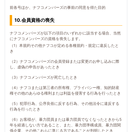
前各号ほか、ナフコメンバーズの事前の同意を得た目的
10.会員資格の喪失
ナフコメンバーズが以下の項目のいずれかに該当する場合、当然
にナフコメンバーズの資格を喪失します。
（1）本規約その他ナフコが定める各種規約・規定に違反したと
き
（2）ナフコメンバーズの会員登録または変更のお申し込みに際
し、虚偽の申告があったとき
（3）ナフコメンバーズが死亡したとき
（4）ナフコまたは第三者の所有権、プライバシー権、知的財産
権その他のあらゆる権利または利益を侵害する行為を行ったとき
（5）犯罪行為、公序良俗に反する行為、その他法令に違反する
行為を行ったとき
（6）お客様が、暴力団員または暴力団員でなくなったときから5
年を経過しない方であること、また、暴力団準構成員、暴力団関
係企業、その他これらに準じる方であることが判明したとき