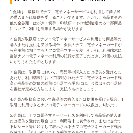
1.会員は、取扱店でナフコ電子マネーサービスを利用して商品等
の購入または提供を受けることができます。ただし、商品券その
他の金券類・はがき・切手・印紙類・その他別途定める一部商品
について、利用を制限する場合があります。
2.会員が取扱店でナフコ電子マネーサービスを利用して商品等の
購入または提供を受ける場合、会員のナフコ電子マネーカードか
ら利用額に相当するナフコ電子マネーが差し引かれ、利用端末に
当該ナフコ電子マネーの利用の記録が完了したとき、対価の支払
いがなされたものとします。
3.会員は、取扱店において、商品等の購入または提供を受けるに
あたり、利用端末において認識されたナフコ電子マネーカード残
高が商品等の対価の総額に不足する場合には、会員はその不足額
を当社が定める方法により、支払うものとします。
4.会員が取扱店において商品等の購入または提供を受ける場合、1
取引に利用できるナフコ電子マネーカードの枚数は、1枚です。
5.会員は、ナフコ電子マネーサービスを利用して商品等の購入ま
たは提供を受けた場合には、利用端末に表示され、または交付す
るレシート等に印字して表示されるナフコ電子マネーカード残高
を確認し、誤りがないことを確認するものとします。万一誤りが