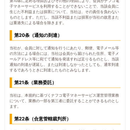
第10条に定める理由およびその他の理由により、会員がナフコ電
子マネーサービスを利用することができないことで、当該会員に
生じた不利益または損害について、当社は、その責任を負わない
ものとします。ただし、当該不利益または損害が当社の故意また
は重過失による場合を除きます。
第20条（通知の到達）
当社が、会員に対して通知を行うにあたり、郵便、電子メール等
の方法による場合には、当社は会員から届けられた住所、電子メ
ールアドレス等に宛てて通知を発送すれば足りるものとし、当該
通知の到達が遅延し、または到達しなかったとしても、通常到達
するであろうときに到達したものとみなします。
第21条（業務委託）
当社は、本規約に基づくナフコ電子マネーサービス運営管理業務
について、業務の一部を第三者に委託することができるものとし
ます。
第22条（合意管轄裁判所）