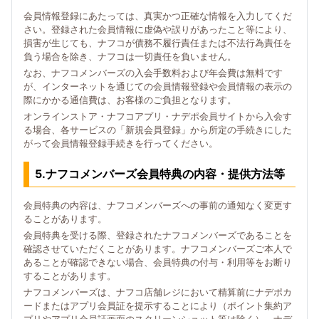
会員情報登録にあたっては、真実かつ正確な情報を入力してくだ
さい。登録された会員情報に虚偽や誤りがあったこと等により、
損害が生じても、ナフコが債務不履行責任または不法行為責任を
負う場合を除き、ナフコは一切責任を負いません。
なお、ナフコメンバーズの入会手数料および年会費は無料です
が、インターネットを通じての会員情報登録や会員情報の表示の
際にかかる通信費は、お客様のご負担となります。
オンラインストア・ナフコアプリ・ナデポ会員サイトから入会す
る場合、各サービスの「新規会員登録」から所定の手続きにした
がって会員情報登録手続きを行ってください。
5.ナフコメンバーズ会員特典の内容・提供方法等
会員特典の内容は、ナフコメンバーズへの事前の通知なく変更す
ることがあります。
会員特典を受ける際、登録されたナフコメンバーズであることを
確認させていただくことがあります。ナフコメンバーズご本人で
あることが確認できない場合、会員特典の付与・利用等をお断り
することがあります。
ナフコメンバーズは、ナフコ店舗レジにおいて精算前にナデポカ
ードまたはアプリ会員証を提示することにより（ポイント集約ア