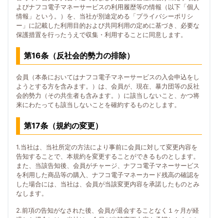
よびナフコ電子マネーサービスの利用履歴等の情報（以下「個人
情報」という。）を、当社が別途定める「プライバシーポリシ
ー」に記載した利用目的および共同利用の定めに基づき、必要な
保護措置を行ったうえで収集・利用することに同意します。
第16条（反社会的勢力の排除）
会員（本条においてはナフコ電子マネーサービスの入会申込をし
ようとする方を含みます。）は、会員が、現在、暴力団等の反社
会的勢力（その共生者も含みます。）に該当しないこと、かつ将
来にわたっても該当しないことを確約するものとします。
第17条（規約の変更）
1.当社は、当社所定の方法により事前に会員に対して変更内容を
告知することで、本規約を変更することができるものとします。
また、当該告知後、会員がチャージ、ナフコ電子マネーサービス
を利用した商品等の購入、ナフコ電子マネーカード残高の確認を
した場合には、当社は、会員が当該変更内容を承諾したものとみ
なします。
2.前項の告知がなされた後、会員が退会することなく１ヶ月が経