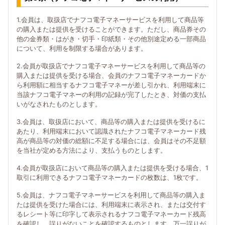
1.会員は、取扱店でナフコ電子マネーサービスを利用して商品等
の購入または提供を受けることができます。ただし、商品券その
他の金券類・はがき・切手・印紙類・その他別途定める一部商品
について、利用を制限する場合があります。
2.会員が取扱店でナフコ電子マネーサービスを利用して商品等の
購入または提供を受ける場合、会員のナフコ電子マネーカードか
ら利用額に相当するナフコ電子マネーが差し引かれ、利用端末に
当該ナフコ電子マネーの利用の記録が完了したとき、対価の支払
いがなされたものとします。
3.会員は、取扱店において、商品等の購入または提供を受けるに
あたり、利用端末において認識されたナフコ電子マネーカード残
高が商品等の対価の総額に不足する場合には、会員はその不足額
を当社が定める方法により、支払うものとします。
4.会員が取扱店において商品等の購入または提供を受ける場合、1
取引に利用できるナフコ電子マネーカードの枚数は、1枚です。
5.会員は、ナフコ電子マネーサービスを利用して商品等の購入ま
たは提供を受けた場合には、利用端末に表示され、または交付す
るレシート等に印字して表示されるナフコ電子マネーカード残高
を確認し、誤りがないことを確認するものとします。万一誤りが