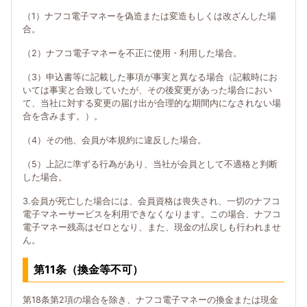
（1）ナフコ電子マネーを偽造または変造もしくは改ざんした場
合。
（2）ナフコ電子マネーを不正に使用・利用した場合。
（3）申込書等に記載した事項が事実と異なる場合（記載時にお
いては事実と合致していたが、その後変更があった場合におい
て、当社に対する変更の届け出が合理的な期間内になされない場
合を含みます。）。
（4）その他、会員が本規約に違反した場合。
（5）上記に準ずる行為があり、当社が会員として不適格と判断
した場合。
3.会員が死亡した場合には、会員資格は喪失され、一切のナフコ
電子マネーサービスを利用できなくなります。この場合、ナフコ
電子マネー残高はゼロとなり、また、現金の払戻しも行われませ
ん。
第11条（換金等不可）
第18条第2項の場合を除き、ナフコ電子マネーの換金または現金