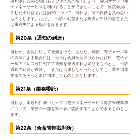
第10条に定める理由およびその他の理由により、会員がナフコ電
子マネーサービスを利用することができないことで、当該会員に
生じた不利益または損害について、当社は、その責任を負わない
ものとします。ただし、当該不利益または損害が当社の故意また
は重過失による場合を除きます。
第20条（通知の到達）
当社が、会員に対して通知を行うにあたり、郵便、電子メール等
の方法による場合には、当社は会員から届けられた住所、電子メ
ールアドレス等に宛てて通知を発送すれば足りるものとし、当該
通知の到達が遅延し、または到達しなかったとしても、通常到達
するであろうときに到達したものとみなします。
第21条（業務委託）
当社は、本規約に基づくナフコ電子マネーサービス運営管理業務
について、業務の一部を第三者に委託することができるものとし
ます。
第22条（合意管轄裁判所）