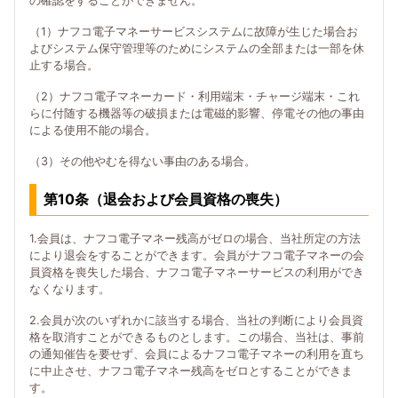
の確認をすることができません。
（1）ナフコ電子マネーサービスシステムに故障が生じた場合お
よびシステム保守管理等のためにシステムの全部または一部を休
止する場合。
（2）ナフコ電子マネーカード・利用端末・チャージ端末・これ
らに付随する機器等の破損または電磁的影響、停電その他の事由
による使用不能の場合。
（3）その他やむを得ない事由のある場合。
第10条（退会および会員資格の喪失）
1.会員は、ナフコ電子マネー残高がゼロの場合、当社所定の方法
により退会をすることができます。会員がナフコ電子マネーの会
員資格を喪失した場合、ナフコ電子マネーサービスの利用ができ
なくなります。
2.会員が次のいずれかに該当する場合、当社の判断により会員資
格を取消すことができるものとします。この場合、当社は、事前
の通知催告を要せず、会員によるナフコ電子マネーの利用を直ち
に中止させ、ナフコ電子マネー残高をゼロとすることができま
す。