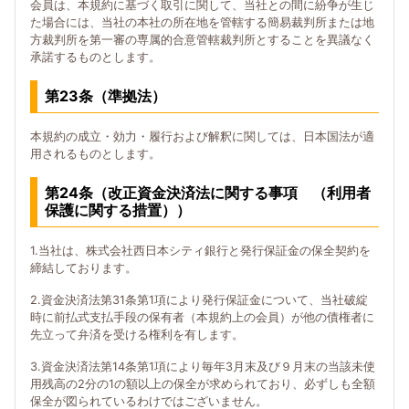
会員は、本規約に基づく取引に関して、当社との間に紛争が生じ
た場合には、当社の本社の所在地を管轄する簡易裁判所または地
方裁判所を第一審の専属的合意管轄裁判所とすることを異議なく
承諾するものとします。
第23条（準拠法）
本規約の成立・効力・履行および解釈に関しては、日本国法が適
用されるものとします。
第24条（改正資金決済法に関する事項 （利用者
保護に関する措置））
1.当社は、株式会社西日本シティ銀行と発行保証金の保全契約を
締結しております。
2.資金決済法第31条第1項により発行保証金について、当社破綻
時に前払式支払手段の保有者（本規約上の会員）が他の債権者に
先立って弁済を受ける権利を有します。
3.資金決済法第14条第1項により毎年3月末及び９月末の当該未使
用残高の2分の1の額以上の保全が求められており、必ずしも全額
保全が図られているわけではございません。