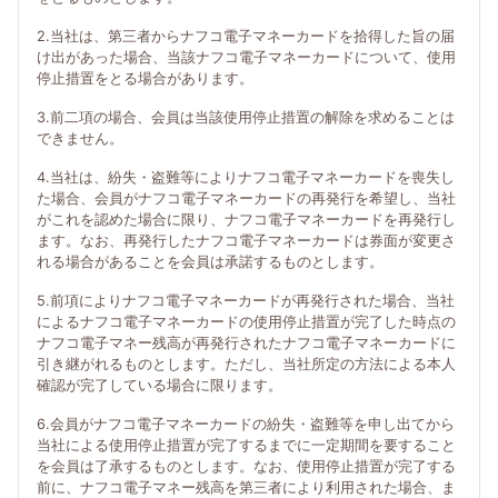
2.当社は、第三者からナフコ電子マネーカードを拾得した旨の届
け出があった場合、当該ナフコ電子マネーカードについて、使用
停止措置をとる場合があります。
3.前二項の場合、会員は当該使用停止措置の解除を求めることは
できません。
4.当社は、紛失・盗難等によりナフコ電子マネーカードを喪失し
た場合、会員がナフコ電子マネーカードの再発行を希望し、当社
がこれを認めた場合に限り、ナフコ電子マネーカードを再発行し
ます。なお、再発行したナフコ電子マネーカードは券面が変更さ
れる場合があることを会員は承諾するものとします。
5.前項によりナフコ電子マネーカードが再発行された場合、当社
によるナフコ電子マネーカードの使用停止措置が完了した時点の
ナフコ電子マネー残高が再発行されたナフコ電子マネーカードに
引き継がれるものとします。ただし、当社所定の方法による本人
確認が完了している場合に限ります。
6.会員がナフコ電子マネーカードの紛失・盗難等を申し出てから
当社による使用停止措置が完了するまでに一定期間を要すること
を会員は了承するものとします。なお、使用停止措置が完了する
前に、ナフコ電子マネー残高を第三者により利用された場合、ま