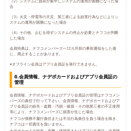
（2）システムに負荷が集中しシステムの運用が困難になった場
合
（3）火災・停電等の天災、第三者による妨害行為などによりシ
ステムの運用が困難になった場合
（4）その他、止むを得ずシステムの停止が必要とナフコが判断
した場合
会員特典は、ナフコメンバーズへ12カ月前の事前通知をした後
に、廃止することがあります。
※オフライン会員はアプリ会員証を発行できません。
6.会員情報、ナデポカードおよびアプリ会員証の
管理
会員情報、ナデポカードおよびアプリ会員証の管理はナフコメン
バーズの責任で行って下さい。会員情報、ナデポカードおよびア
プリ会員証の紛失・盗難・汚損・破損・その他第三者の不正使用
等により、ナフコメンバーズに損害が生じた場合、
ナフコが債務不履行責任または不法行為責任を負う場合を除き、
ナフコは一切責任を負いません。
ナデポカードの紛失・盗難・破損等またはアプリ会員証・会員情