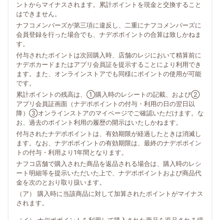
ントからマイナスされます。累計ポイントを現金と交換すること
はできません。
ナフコメンバーズが第三項に違反し、二重にナフコメンバーズに
会員登録を行った場合でも、ナデポポイントの合算は致しかねま
す。
付与されたポイントは次回購入時、店舗のレジにおいて精算前に
ナデポカードまたはアプリ会員証を提示することにより利用でき
ます。また、オンラインストアでも同様にポイントの使用が可能
です。
累計ポイントの残高は、①購入時のレシートの記載、および②
アプリ会員証画面（ナデポポイントの付与・利用の日の翌日以
降）③オンラインストアのマイページでご確認いただけます。な
お、過去のポイント利用の履歴の開示はいたしかねます。
付与されたナデポポイントは、有効期限が経過したときは消滅し
ます。なお、ナデポポイントの有効期限は、最終のナデポポイン
トの付与・利用より1年間となります。
ナフコ店舗で購入された商品を返品される場合は、購入時のレシ
ート明細等を提示いただいた上で、ナデポポイントおよび商品代
金を次のとおり取り扱います。
（ア） 購入時に当該商品に対して加算されたポイントがマイナス
されます。