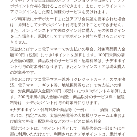
プリやアプリ会員証画面のスクリーンショット等は除く）、ナデ
ポポイント付与を受けることができます。また、オンラインスト
アでログインをした際も同様のサービスを受けれます。
レジ精算後にナデポカードまたはアプリ会員証を提示された場合
は、原則としてナデポポイント付与を受けることができません。
また、オンラインストアで未ログイン時に購入、その後ログイン
をした場合も、原則としてナデポポイント付与を受けることがで
きません。
現金およびナフコ電子マネーでお支払いの場合、対象商品購入金
額100円（税別）につき1ポイントを加算します。100円未満の購
入金額の端数、商品以外のサービス料・配送料等は、ナデポポイ
ント付与の対象外になります。またオンラインストアは現金購入
の対象外です。
現金およびナフコ電子マネー以外（クレジットカード、スマホ決
済、電子マネー、ギフト券、地域振興券など）でお支払いの場
合、対象商品購入金額200円（税別）につき1ポイントを加算しま
す。200円未満の購入金額の端数、商品以外のサービス料・配送
料等は、ナデポポイント付与の対象外になります。
※ナデポポイント付与対象外商品等（一例） ： 酒類、灯油、
タバコ、指定ごみ袋、太陽光発電等の大規模リフォーム工事およ
び組立て料金・配送料金などのサービスに係る料金
累計ポイントは、1ポイント1円として、商品代金の一部または全
部に利用いただけます。利用されたナデポポイントは、累計ポイ