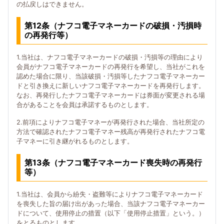
の払戻しはできません。
第12条（ナフコ電子マネーカードの破損・汚損時
の再発行等）
1.当社は、ナフコ電子マネーカードの破損・汚損等の理由により
会員がナフコ電子マネーカードの再発行を希望し、当社がこれを
認めた場合に限り、当該破損・汚損等したナフコ電子マネーカー
ドと引き換えに新しいナフコ電子マネーカードを再発行します。
なお、再発行したナフコ電子マネーカードは券面が変更される場
合があることを会員は承諾するものとします。
2.前項によりナフコ電子マネーが再発行された場合、当社所定の
方法で確認されたナフコ電子マネー残高が再発行されたナフコ電
子マネーに引き継がれるものとします。
第13条（ナフコ電子マネーカード喪失時の再発行
等）
1.当社は、会員から紛失・盗難等によりナフコ電子マネーカード
を喪失した旨の届け出があった場合、当該ナフコ電子マネーカー
ドについて、使用停止の措置（以下「使用停止措置」という。）
をとるものとします。