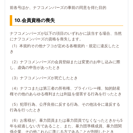
前各号ほか、ナフコメンバーズの事前の同意を得た目的
10.会員資格の喪失
ナフコメンバーズが以下の項目のいずれかに該当する場合、当然
にナフコメンバーズの資格を喪失します。
（1）本規約その他ナフコが定める各種規約・規定に違反したと
き
（2）ナフコメンバーズの会員登録または変更のお申し込みに際
し、虚偽の申告があったとき
（3）ナフコメンバーズが死亡したとき
（4）ナフコまたは第三者の所有権、プライバシー権、知的財産
権その他のあらゆる権利または利益を侵害する行為を行ったとき
（5）犯罪行為、公序良俗に反する行為、その他法令に違反する
行為を行ったとき
（6）お客様が、暴力団員または暴力団員でなくなったときから5
年を経過しない方であること、また、暴力団準構成員、暴力団関
係企業、その他これらに準じる方であることが判明したとき