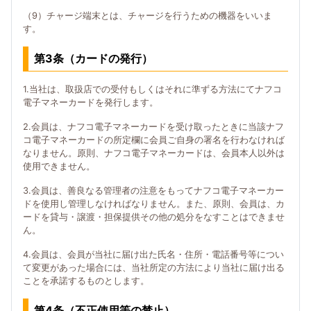
（9）チャージ端末とは、チャージを行うための機器をいいま
す。
第3条（カードの発行）
1.当社は、取扱店での受付もしくはそれに準ずる方法にてナフコ
電子マネーカードを発行します。
2.会員は、ナフコ電子マネーカードを受け取ったときに当該ナフ
コ電子マネーカードの所定欄に会員ご自身の署名を行わなければ
なりません。原則、ナフコ電子マネーカードは、会員本人以外は
使用できません。
3.会員は、善良なる管理者の注意をもってナフコ電子マネーカー
ドを使用し管理しなければなりません。また、原則、会員は、カ
ードを貸与・譲渡・担保提供その他の処分をなすことはできませ
ん。
4.会員は、会員が当社に届け出た氏名・住所・電話番号等につい
て変更があった場合には、当社所定の方法により当社に届け出る
ことを承諾するものとします。
第4条（不正使用等の禁止）