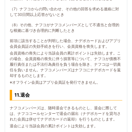
（7）ナフコからの問い合わせ、その他の回答を求める連絡に対
して30日間以上応答がないとき
（8）その他、ナフコがナフコメンバーズとして不適当と合理的
な根拠に基づき合理的に判断したとき
前項に該当することが判明した場合、ナデポカードおよびアプリ
会員会員証の失効手続きを行い、会員資格を喪失します。
会員資格の喪失により当該会員の累計ポイントは失効します。こ
の場合、会員資格の喪失に伴う損害等について、ナフコが債務不
履行責任または不法行為責任を負う場合を除き、ナフコは一切責
任を負いません。ナフコメンバーズはナフコにナデポカードを返
却するものとします。
※オフライン会員はアプリ会員証を発行できません。
11.退会
ナフコメンバーズは、随時退会できるものとし、退会に際して
は、ナフココールセンターで退会の届出（ナデポカードを貸与さ
れた会員は併せてナデポカードの返却）を行うものとします。
退会により当該会員の累計ポイントは失効します。