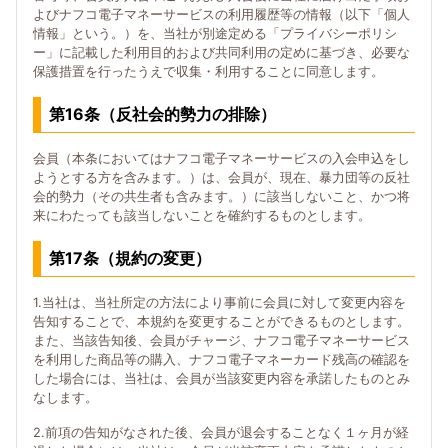
よびナフコ電子マネーサービスの利用履歴等の情報（以下「個人
情報」という。）を、当社が別途定める「プライバシーポリシ
ー」に記載した利用目的および共同利用の定めに基づき、必要な
保護措置を行ったうえで収集・利用することに同意します。
第16条（反社会的勢力の排除）
会員（本条においてはナフコ電子マネーサービスの入会申込をし
ようとする方を含みます。）は、会員が、現在、暴力団等の反社
会的勢力（その共生者も含みます。）に該当しないこと、かつ将
来にわたっても該当しないことを確約するものとします。
第17条（規約の変更）
1.当社は、当社所定の方法により事前に会員に対して変更内容を
告知することで、本規約を変更することができるものとします。
また、当該告知後、会員がチャージ、ナフコ電子マネーサービス
を利用した商品等の購入、ナフコ電子マネーカード残高の確認を
した場合には、当社は、会員が当該変更内容を承諾したものとみ
なします。
2.前項の告知がなされた後、会員が退会することなく１ヶ月が経