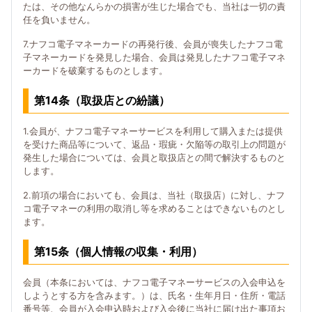
たは、その他なんらかの損害が生じた場合でも、当社は一切の責
任を負いません。
7.ナフコ電子マネーカードの再発行後、会員が喪失したナフコ電
子マネーカードを発見した場合、会員は発見したナフコ電子マネ
ーカードを破棄するものとします。
第14条（取扱店との紛議）
1.会員が、ナフコ電子マネーサービスを利用して購入または提供
を受けた商品等について、返品・瑕疵・欠陥等の取引上の問題が
発生した場合については、会員と取扱店との間で解決するものと
します。
2.前項の場合においても、会員は、当社（取扱店）に対し、ナフ
コ電子マネーの利用の取消し等を求めることはできないものとし
ます。
第15条（個人情報の収集・利用）
会員（本条においては、ナフコ電子マネーサービスの入会申込を
しようとする方を含みます。）は、氏名・生年月日・住所・電話
番号等、会員が入会申込時および入会後に当社に届け出た事項お