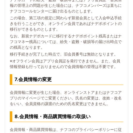
報の管理上の問題が生じた場合には、ナフコメンバーズは直ちに
ナフココールセンターに届け出るものとします。
この場合、第三項の規定に関わらず新規会員として入会申込手続
きを行うことができ、オンライン会員であればナデポポイントの
移行ができるものとします。
なお、新規ナデポカードに移行するナデポポイント残高またはナ
フコマネー残高については、紛失・盗難・破損等の届け出時点で
の残高となります。
移行手続きが完了した時点で、旧会員番号は無効となります。
※オフライン会員はアプリ会員証を発行できません。また、会員
情報登録も行っておりませんので会員情報の管理は不要です。
7.会員情報の変更
会員情報に変更が生じた場合、オンラインストアまたはナフコア
プリのマイページでご変更ください。氏名の変更は、改姓・改名
をいい、会員資格の譲渡のための氏名変更はできません。
8.会員情報・商品購買情報の取扱い
会員情報・商品購買情報は、ナフコのプライバシーポリシーに従