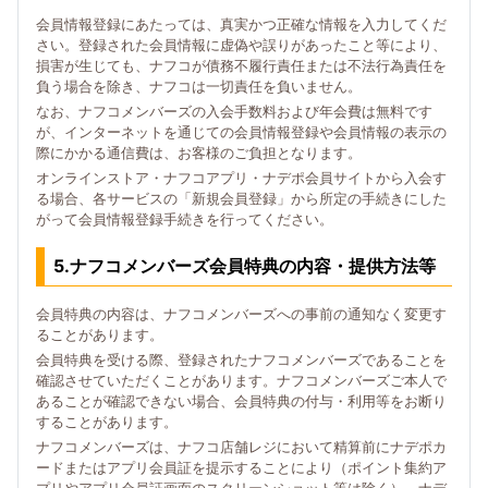
会員情報登録にあたっては、真実かつ正確な情報を入力してくだ
さい。登録された会員情報に虚偽や誤りがあったこと等により、
損害が生じても、ナフコが債務不履行責任または不法行為責任を
負う場合を除き、ナフコは一切責任を負いません。
なお、ナフコメンバーズの入会手数料および年会費は無料です
が、インターネットを通じての会員情報登録や会員情報の表示の
際にかかる通信費は、お客様のご負担となります。
オンラインストア・ナフコアプリ・ナデポ会員サイトから入会す
る場合、各サービスの「新規会員登録」から所定の手続きにした
がって会員情報登録手続きを行ってください。
5.ナフコメンバーズ会員特典の内容・提供方法等
会員特典の内容は、ナフコメンバーズへの事前の通知なく変更す
ることがあります。
会員特典を受ける際、登録されたナフコメンバーズであることを
確認させていただくことがあります。ナフコメンバーズご本人で
あることが確認できない場合、会員特典の付与・利用等をお断り
することがあります。
ナフコメンバーズは、ナフコ店舗レジにおいて精算前にナデポカ
ードまたはアプリ会員証を提示することにより（ポイント集約ア