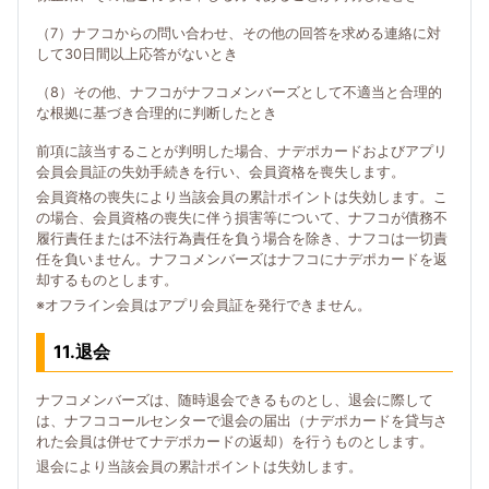
（7）ナフコからの問い合わせ、その他の回答を求める連絡に対
して30日間以上応答がないとき
（8）その他、ナフコがナフコメンバーズとして不適当と合理的
な根拠に基づき合理的に判断したとき
前項に該当することが判明した場合、ナデポカードおよびアプリ
会員会員証の失効手続きを行い、会員資格を喪失します。
会員資格の喪失により当該会員の累計ポイントは失効します。こ
の場合、会員資格の喪失に伴う損害等について、ナフコが債務不
履行責任または不法行為責任を負う場合を除き、ナフコは一切責
任を負いません。ナフコメンバーズはナフコにナデポカードを返
却するものとします。
※オフライン会員はアプリ会員証を発行できません。
11.退会
ナフコメンバーズは、随時退会できるものとし、退会に際して
は、ナフココールセンターで退会の届出（ナデポカードを貸与さ
れた会員は併せてナデポカードの返却）を行うものとします。
退会により当該会員の累計ポイントは失効します。