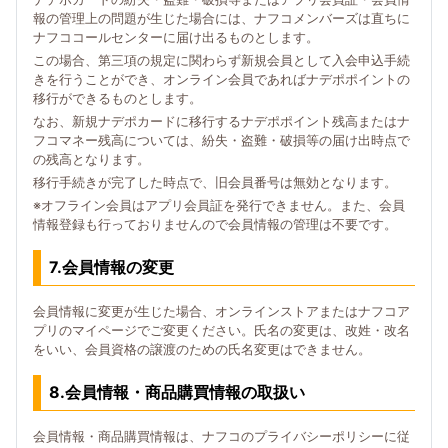
報の管理上の問題が生じた場合には、ナフコメンバーズは直ちに
ナフココールセンターに届け出るものとします。
この場合、第三項の規定に関わらず新規会員として入会申込手続
きを行うことができ、オンライン会員であればナデポポイントの
移行ができるものとします。
なお、新規ナデポカードに移行するナデポポイント残高またはナ
フコマネー残高については、紛失・盗難・破損等の届け出時点で
の残高となります。
移行手続きが完了した時点で、旧会員番号は無効となります。
※オフライン会員はアプリ会員証を発行できません。また、会員
情報登録も行っておりませんので会員情報の管理は不要です。
7.会員情報の変更
会員情報に変更が生じた場合、オンラインストアまたはナフコア
プリのマイページでご変更ください。氏名の変更は、改姓・改名
をいい、会員資格の譲渡のための氏名変更はできません。
8.会員情報・商品購買情報の取扱い
会員情報・商品購買情報は、ナフコのプライバシーポリシーに従