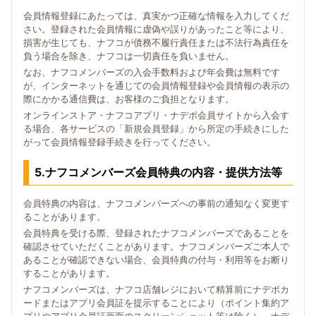
会員情報登録にあたっては、真実かつ正確な情報を入力してくだ
さい。登録された会員情報に虚偽や誤りがあったこと等により、
損害が生じても、ナフコが債務不履行責任または不法行為責任を
負う場合を除き、ナフコは一切責任を負いません。
なお、ナフコメンバーズの入会手数料および年会費は無料です
が、インターネットを通じての会員情報登録や会員情報の表示の
際にかかる通信費は、お客様のご負担となります。
オンラインストア・ナフコアプリ・ナデポ会員サイトから入会す
る場合、各サービスの「新規会員登録」から所定の手続きにした
がって会員情報登録手続きを行ってください。
5.ナフコメンバーズ会員特典の内容・提供方法等
会員特典の内容は、ナフコメンバーズへの事前の通知なく変更す
ることがあります。
会員特典を受ける際、登録されたナフコメンバーズであることを
確認させていただくことがあります。ナフコメンバーズご本人で
あることが確認できない場合、会員特典の付与・利用等をお断り
することがあります。
ナフコメンバーズは、ナフコ店舗レジにおいて精算前にナデポカ
ードまたはアプリ会員証を提示することにより（ポイント集約ア