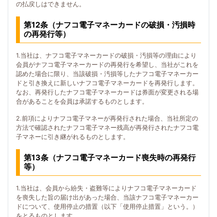
の払戻しはできません。
第12条（ナフコ電子マネーカードの破損・汚損時
の再発行等）
1.当社は、ナフコ電子マネーカードの破損・汚損等の理由により
会員がナフコ電子マネーカードの再発行を希望し、当社がこれを
認めた場合に限り、当該破損・汚損等したナフコ電子マネーカー
ドと引き換えに新しいナフコ電子マネーカードを再発行します。
なお、再発行したナフコ電子マネーカードは券面が変更される場
合があることを会員は承諾するものとします。
2.前項によりナフコ電子マネーが再発行された場合、当社所定の
方法で確認されたナフコ電子マネー残高が再発行されたナフコ電
子マネーに引き継がれるものとします。
第13条（ナフコ電子マネーカード喪失時の再発行
等）
1.当社は、会員から紛失・盗難等によりナフコ電子マネーカード
を喪失した旨の届け出があった場合、当該ナフコ電子マネーカー
ドについて、使用停止の措置（以下「使用停止措置」という。）
をとるものとします。