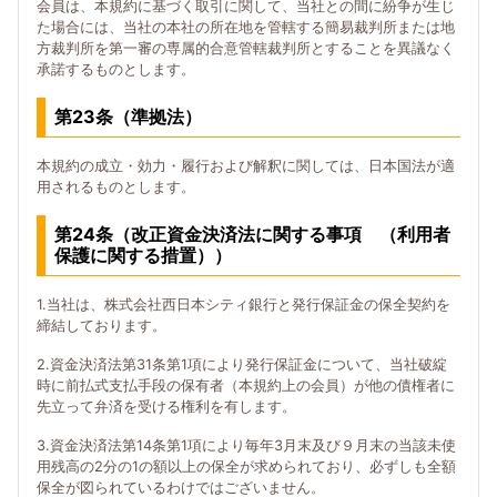
会員は、本規約に基づく取引に関して、当社との間に紛争が生じ
た場合には、当社の本社の所在地を管轄する簡易裁判所または地
方裁判所を第一審の専属的合意管轄裁判所とすることを異議なく
承諾するものとします。
第23条（準拠法）
本規約の成立・効力・履行および解釈に関しては、日本国法が適
用されるものとします。
第24条（改正資金決済法に関する事項 （利用者
保護に関する措置））
1.当社は、株式会社西日本シティ銀行と発行保証金の保全契約を
締結しております。
2.資金決済法第31条第1項により発行保証金について、当社破綻
時に前払式支払手段の保有者（本規約上の会員）が他の債権者に
先立って弁済を受ける権利を有します。
3.資金決済法第14条第1項により毎年3月末及び９月末の当該未使
用残高の2分の1の額以上の保全が求められており、必ずしも全額
保全が図られているわけではございません。