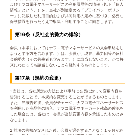
よびナフコ電子マネーサービスの利用履歴等の情報（以下「個人
情報」という。）を、当社が別途定める「プライバシーポリシ
ー」に記載した利用目的および共同利用の定めに基づき、必要な
保護措置を行ったうえで収集・利用することに同意します。
第16条（反社会的勢力の排除）
会員（本条においてはナフコ電子マネーサービスの入会申込をし
ようとする方を含みます。）は、会員が、現在、暴力団等の反社
会的勢力（その共生者も含みます。）に該当しないこと、かつ将
来にわたっても該当しないことを確約するものとします。
第17条（規約の変更）
1.当社は、当社所定の方法により事前に会員に対して変更内容を
告知することで、本規約を変更することができるものとします。
また、当該告知後、会員がチャージ、ナフコ電子マネーサービス
を利用した商品等の購入、ナフコ電子マネーカード残高の確認を
した場合には、当社は、会員が当該変更内容を承諾したものとみ
なします。
2.前項の告知がなされた後、会員が退会することなく１ヶ月が経