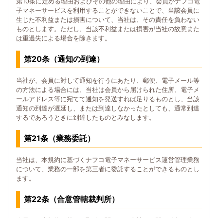
第10条に定める理由およびその他の理由により、会員がナフコ電
子マネーサービスを利用することができないことで、当該会員に
生じた不利益または損害について、当社は、その責任を負わない
ものとします。ただし、当該不利益または損害が当社の故意また
は重過失による場合を除きます。
第20条（通知の到達）
当社が、会員に対して通知を行うにあたり、郵便、電子メール等
の方法による場合には、当社は会員から届けられた住所、電子メ
ールアドレス等に宛てて通知を発送すれば足りるものとし、当該
通知の到達が遅延し、または到達しなかったとしても、通常到達
するであろうときに到達したものとみなします。
第21条（業務委託）
当社は、本規約に基づくナフコ電子マネーサービス運営管理業務
について、業務の一部を第三者に委託することができるものとし
ます。
第22条（合意管轄裁判所）