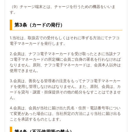
（9）チャージ端末とは、チャージを行うための機器をいいま
す。
第3条（カードの発行）
1.当社は、取扱店での受付もしくはそれに準ずる方法にてナフコ
電子マネーカードを発行します。
2.会員は、ナフコ電子マネーカードを受け取ったときに当該ナフ
コ電子マネーカードの所定欄に会員ご自身の署名を行わなければ
なりません。原則、ナフコ電子マネーカードは、会員本人以外は
使用できません。
3.会員は、善良なる管理者の注意をもってナフコ電子マネーカー
ドを使用し管理しなければなりません。また、原則、会員は、カ
ードを貸与・譲渡・担保提供その他の処分をなすことはできませ
ん。
4.会員は、会員が当社に届け出た氏名・住所・電話番号等につい
て変更があった場合には、当社所定の方法により当社に届け出る
ことを承諾するものとします。
第4条（不正使用等の禁止）