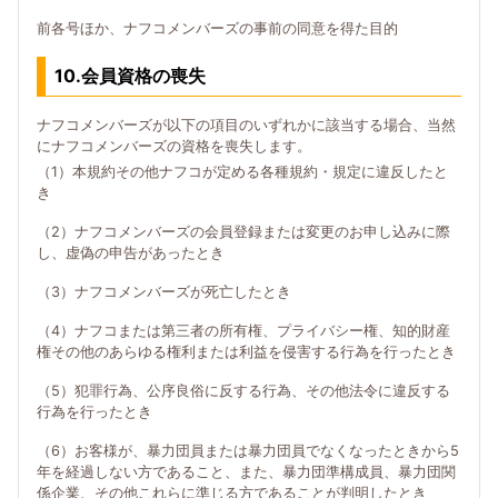
前各号ほか、ナフコメンバーズの事前の同意を得た目的
10.会員資格の喪失
ナフコメンバーズが以下の項目のいずれかに該当する場合、当然
にナフコメンバーズの資格を喪失します。
（1）本規約その他ナフコが定める各種規約・規定に違反したと
き
（2）ナフコメンバーズの会員登録または変更のお申し込みに際
し、虚偽の申告があったとき
（3）ナフコメンバーズが死亡したとき
（4）ナフコまたは第三者の所有権、プライバシー権、知的財産
権その他のあらゆる権利または利益を侵害する行為を行ったとき
（5）犯罪行為、公序良俗に反する行為、その他法令に違反する
行為を行ったとき
（6）お客様が、暴力団員または暴力団員でなくなったときから5
年を経過しない方であること、また、暴力団準構成員、暴力団関
係企業、その他これらに準じる方であることが判明したとき