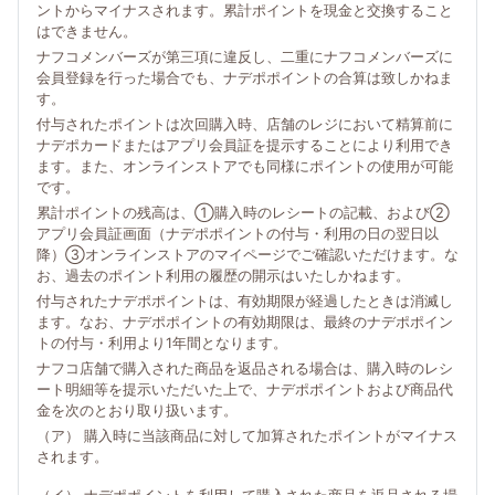
ントからマイナスされます。累計ポイントを現金と交換すること
はできません。
ナフコメンバーズが第三項に違反し、二重にナフコメンバーズに
会員登録を行った場合でも、ナデポポイントの合算は致しかねま
す。
付与されたポイントは次回購入時、店舗のレジにおいて精算前に
ナデポカードまたはアプリ会員証を提示することにより利用でき
ます。また、オンラインストアでも同様にポイントの使用が可能
です。
累計ポイントの残高は、①購入時のレシートの記載、および②
アプリ会員証画面（ナデポポイントの付与・利用の日の翌日以
降）③オンラインストアのマイページでご確認いただけます。な
お、過去のポイント利用の履歴の開示はいたしかねます。
付与されたナデポポイントは、有効期限が経過したときは消滅し
ます。なお、ナデポポイントの有効期限は、最終のナデポポイン
トの付与・利用より1年間となります。
ナフコ店舗で購入された商品を返品される場合は、購入時のレシ
ート明細等を提示いただいた上で、ナデポポイントおよび商品代
金を次のとおり取り扱います。
（ア） 購入時に当該商品に対して加算されたポイントがマイナス
されます。