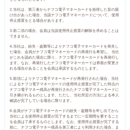
2.当社は、第三者からナフコ電子マネーカードを拾得した旨の届
け出があった場合、当該ナフコ電子マネーカードについて、使用
停止措置をとる場合があります。
3.前二項の場合、会員は当該使用停止措置の解除を求めることは
できません。
4.当社は、紛失・盗難等によりナフコ電子マネーカードを喪失し
た場合、会員がナフコ電子マネーカードの再発行を希望し、当社
がこれを認めた場合に限り、ナフコ電子マネーカードを再発行し
ます。なお、再発行したナフコ電子マネーカードは券面が変更さ
れる場合があることを会員は承諾するものとします。
5.前項によりナフコ電子マネーカードが再発行された場合、当社
によるナフコ電子マネーカードの使用停止措置が完了した時点の
ナフコ電子マネー残高が再発行されたナフコ電子マネーカードに
引き継がれるものとします。ただし、当社所定の方法による本人
確認が完了している場合に限ります。
6.会員がナフコ電子マネーカードの紛失・盗難等を申し出てから
当社による使用停止措置が完了するまでに一定期間を要すること
を会員は了承するものとします。なお、使用停止措置が完了する
前に、ナフコ電子マネー残高を第三者により利用された場合、ま