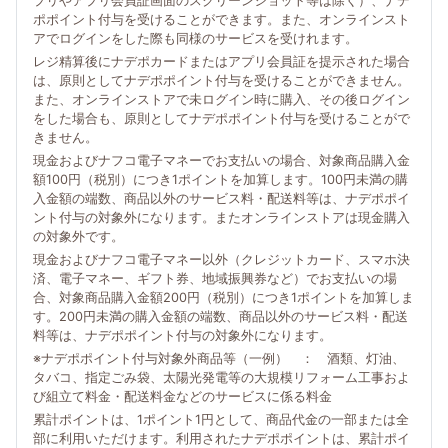
プリやアプリ会員証画面のスクリーンショット等は除く）、ナデ
ポポイント付与を受けることができます。また、オンラインスト
アでログインをした際も同様のサービスを受けれます。
レジ精算後にナデポカードまたはアプリ会員証を提示された場合
は、原則としてナデポポイント付与を受けることができません。
また、オンラインストアで未ログイン時に購入、その後ログイン
をした場合も、原則としてナデポポイント付与を受けることがで
きません。
現金およびナフコ電子マネーでお支払いの場合、対象商品購入金
額100円（税別）につき1ポイントを加算します。100円未満の購
入金額の端数、商品以外のサービス料・配送料等は、ナデポポイ
ント付与の対象外になります。またオンラインストアは現金購入
の対象外です。
現金およびナフコ電子マネー以外（クレジットカード、スマホ決
済、電子マネー、ギフト券、地域振興券など）でお支払いの場
合、対象商品購入金額200円（税別）につき1ポイントを加算しま
す。200円未満の購入金額の端数、商品以外のサービス料・配送
料等は、ナデポポイント付与の対象外になります。
※ナデポポイント付与対象外商品等（一例） ： 酒類、灯油、
タバコ、指定ごみ袋、太陽光発電等の大規模リフォーム工事およ
び組立て料金・配送料金などのサービスに係る料金
累計ポイントは、1ポイント1円として、商品代金の一部または全
部に利用いただけます。利用されたナデポポイントは、累計ポイ