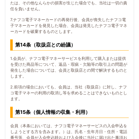
たは、その他なんらかの損害が生じた場合でも、当社は一切の責
任を負いません。
7.ナフコ電子マネーカードの再発行後、会員が喪失したナフコ電
子マネーカードを発見した場合、会員は発見したナフコ電子マネ
ーカードを破棄するものとします。
第14条（取扱店との紛議）
1.会員が、ナフコ電子マネーサービスを利用して購入または提供
を受けた商品等について、返品・瑕疵・欠陥等の取引上の問題が
発生した場合については、会員と取扱店との間で解決するものと
します。
2.前項の場合においても、会員は、当社（取扱店）に対し、ナフ
コ電子マネーの利用の取消し等を求めることはできないものとし
ます。
第15条（個人情報の収集・利用）
会員（本条においては、ナフコ電子マネーサービスの入会申込を
しようとする方を含みます。）は、氏名・生年月日・住所・電話
番号等、会員が入会申込時および入会後に当社に届け出た事項お