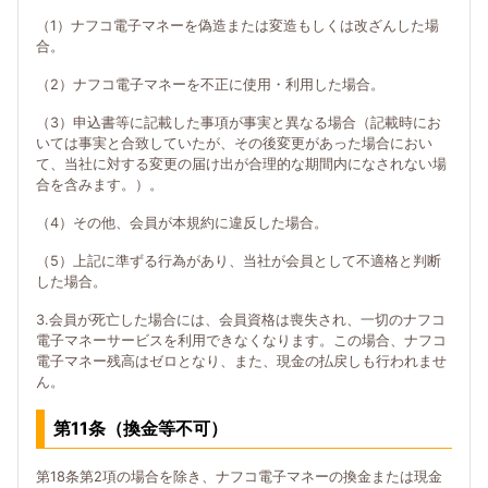
（1）ナフコ電子マネーを偽造または変造もしくは改ざんした場
合。
（2）ナフコ電子マネーを不正に使用・利用した場合。
（3）申込書等に記載した事項が事実と異なる場合（記載時にお
いては事実と合致していたが、その後変更があった場合におい
て、当社に対する変更の届け出が合理的な期間内になされない場
合を含みます。）。
（4）その他、会員が本規約に違反した場合。
（5）上記に準ずる行為があり、当社が会員として不適格と判断
した場合。
3.会員が死亡した場合には、会員資格は喪失され、一切のナフコ
電子マネーサービスを利用できなくなります。この場合、ナフコ
電子マネー残高はゼロとなり、また、現金の払戻しも行われませ
ん。
第11条（換金等不可）
第18条第2項の場合を除き、ナフコ電子マネーの換金または現金