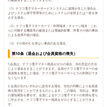
の確認をすることができません。
（1）ナフコ電子マネーサービスシステムに故障が生じた場合お
よびシステム保守管理等のためにシステムの全部または一部を休
止する場合。
（2）ナフコ電子マネーカード・利用端末・チャージ端末・これ
らに付随する機器等の破損または電磁的影響、停電その他の事由
による使用不能の場合。
（3）その他やむを得ない事由のある場合。
第10条（退会および会員資格の喪失）
1.会員は、ナフコ電子マネー残高がゼロの場合、当社所定の方法
により退会をすることができます。会員がナフコ電子マネーの会
員資格を喪失した場合、ナフコ電子マネーサービスの利用ができ
なくなります。
2.会員が次のいずれかに該当する場合、当社の判断により会員資
格を取消すことができるものとします。この場合、当社は、事前
の通知催告を要せず、会員によるナフコ電子マネーの利用を直ち
に中止させ、ナフコ電子マネー残高をゼロとすることができま
す。