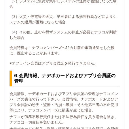
（2）システムに負荷が集中しシステムの運用が困難になった場
合
（3）火災・停電等の天災、第三者による妨害行為などによりシ
ステムの運用が困難になった場合
（4）その他、止むを得ずシステムの停止が必要とナフコが判断
した場合
会員特典は、ナフコメンバーズへ12カ月前の事前通知をした後
に、廃止することがあります。
※オフライン会員はアプリ会員証を発行できません。
6.会員情報、ナデポカードおよびアプリ会員証の
管理
会員情報、ナデポカードおよびアプリ会員証の管理はナフコメン
バーズの責任で行って下さい。会員情報、ナデポカードおよびア
プリ会員証の紛失・盗難・汚損・破損・その他第三者の不正使用
等により、ナフコメンバーズに損害が生じた場合、
ナフコが債務不履行責任または不法行為責任を負う場合を除き、
ナフコは一切責任を負いません。
ナデポカードの紛失・盗難・破損等またはアプリ会員証・会員情