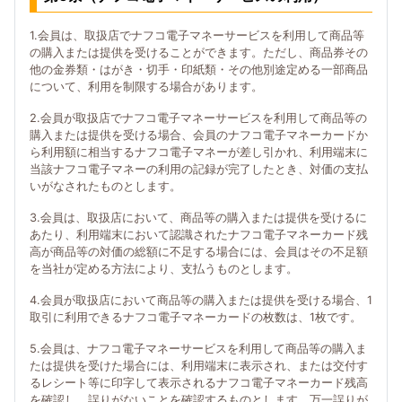
1.会員は、取扱店でナフコ電子マネーサービスを利用して商品等
の購入または提供を受けることができます。ただし、商品券その
他の金券類・はがき・切手・印紙類・その他別途定める一部商品
について、利用を制限する場合があります。
2.会員が取扱店でナフコ電子マネーサービスを利用して商品等の
購入または提供を受ける場合、会員のナフコ電子マネーカードか
ら利用額に相当するナフコ電子マネーが差し引かれ、利用端末に
当該ナフコ電子マネーの利用の記録が完了したとき、対価の支払
いがなされたものとします。
3.会員は、取扱店において、商品等の購入または提供を受けるに
あたり、利用端末において認識されたナフコ電子マネーカード残
高が商品等の対価の総額に不足する場合には、会員はその不足額
を当社が定める方法により、支払うものとします。
4.会員が取扱店において商品等の購入または提供を受ける場合、1
取引に利用できるナフコ電子マネーカードの枚数は、1枚です。
5.会員は、ナフコ電子マネーサービスを利用して商品等の購入ま
たは提供を受けた場合には、利用端末に表示され、または交付す
るレシート等に印字して表示されるナフコ電子マネーカード残高
を確認し、誤りがないことを確認するものとします。万一誤りが