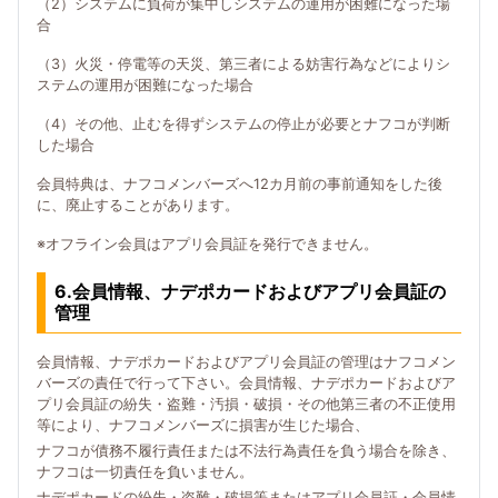
（2）システムに負荷が集中しシステムの運用が困難になった場
合
（3）火災・停電等の天災、第三者による妨害行為などによりシ
ステムの運用が困難になった場合
（4）その他、止むを得ずシステムの停止が必要とナフコが判断
した場合
会員特典は、ナフコメンバーズへ12カ月前の事前通知をした後
に、廃止することがあります。
※オフライン会員はアプリ会員証を発行できません。
6.会員情報、ナデポカードおよびアプリ会員証の
管理
会員情報、ナデポカードおよびアプリ会員証の管理はナフコメン
バーズの責任で行って下さい。会員情報、ナデポカードおよびア
プリ会員証の紛失・盗難・汚損・破損・その他第三者の不正使用
等により、ナフコメンバーズに損害が生じた場合、
ナフコが債務不履行責任または不法行為責任を負う場合を除き、
ナフコは一切責任を負いません。
ナデポカードの紛失・盗難・破損等またはアプリ会員証・会員情