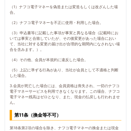
（1）ナフコ電子マネーを偽造または変造もしくは改ざんした場
合。
（2）ナフコ電子マネーを不正に使用・利用した場合。
（3）申込書等に記載した事項が事実と異なる場合（記載時にお
いては事実と合致していたが、その後変更があった場合におい
て、当社に対する変更の届け出が合理的な期間内になされない場
合を含みます。）。
（4）その他、会員が本規約に違反した場合。
（5）上記に準ずる行為があり、当社が会員として不適格と判断
した場合。
3.会員が死亡した場合には、会員資格は喪失され、一切のナフコ
電子マネーサービスを利用できなくなります。この場合、ナフコ
電子マネー残高はゼロとなり、また、現金の払戻しも行われませ
ん。
第11条（換金等不可）
第18条第2項の場合を除き、ナフコ電子マネーの換金または現金