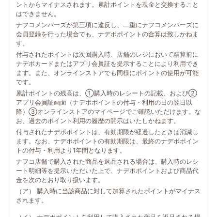
ントからマイナスされます。累計ポイントを現金と交換すること
はできません。
ナフコメンバーズが第三項に違反し、二重にナフコメンバーズに
会員登録を行った場合でも、ナデポポイントの合算は致しかねま
す。
付与されたポイントは次回購入時、店舗のレジにおいて精算前に
ナデポカードまたはアプリ会員証を提示することにより利用でき
ます。また、オンラインストアでも同様にポイントの使用が可能
です。
累計ポイントの残高は、①購入時のレシートの記載、および②
アプリ会員証画面（ナデポポイントの付与・利用の日の翌日以
降）③オンラインストアのマイページでご確認いただけます。な
お、過去のポイント利用の履歴の開示はいたしかねます。
付与されたナデポポイントは、有効期限が経過したときは消滅し
ます。なお、ナデポポイントの有効期限は、最終のナデポポイン
トの付与・利用より1年間となります。
ナフコ店舗で購入された商品を返品される場合は、購入時のレシ
ート明細等を提示いただいた上で、ナデポポイントおよび商品代
金を次のとおり取り扱います。
（ア） 購入時に当該商品に対して加算されたポイントがマイナス
されます。