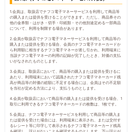
1.会員は、取扱店でナフコ電子マネーサービスを利用して商品等
の購入または提供を受けることができます。ただし、商品券その
他の金券類・はがき・切手・印紙類・その他別途定める一部商品
について、利用を制限する場合があります。
2.会員が取扱店でナフコ電子マネーサービスを利用して商品等の
購入または提供を受ける場合、会員のナフコ電子マネーカードか
ら利用額に相当するナフコ電子マネーが差し引かれ、利用端末に
当該ナフコ電子マネーの利用の記録が完了したとき、対価の支払
いがなされたものとします。
3.会員は、取扱店において、商品等の購入または提供を受けるに
あたり、利用端末において認識されたナフコ電子マネーカード残
高が商品等の対価の総額に不足する場合には、会員はその不足額
を当社が定める方法により、支払うものとします。
4.会員が取扱店において商品等の購入または提供を受ける場合、1
取引に利用できるナフコ電子マネーカードの枚数は、1枚です。
5.会員は、ナフコ電子マネーサービスを利用して商品等の購入ま
たは提供を受けた場合には、利用端末に表示され、または交付す
るレシート等に印字して表示されるナフコ電子マネーカード残高
を確認し、誤りがないことを確認するものとします。万一誤りが