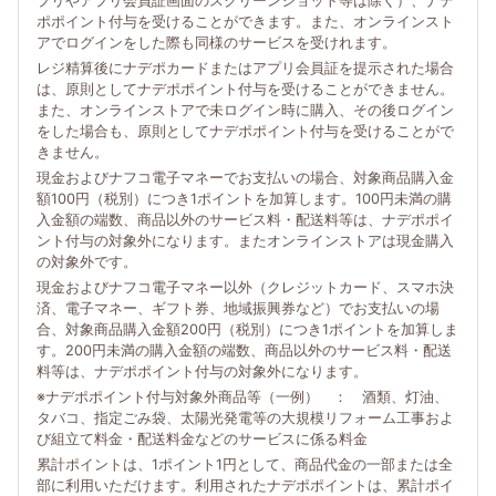
プリやアプリ会員証画面のスクリーンショット等は除く）、ナデ
ポポイント付与を受けることができます。また、オンラインスト
アでログインをした際も同様のサービスを受けれます。
レジ精算後にナデポカードまたはアプリ会員証を提示された場合
は、原則としてナデポポイント付与を受けることができません。
また、オンラインストアで未ログイン時に購入、その後ログイン
をした場合も、原則としてナデポポイント付与を受けることがで
きません。
現金およびナフコ電子マネーでお支払いの場合、対象商品購入金
額100円（税別）につき1ポイントを加算します。100円未満の購
入金額の端数、商品以外のサービス料・配送料等は、ナデポポイ
ント付与の対象外になります。またオンラインストアは現金購入
の対象外です。
現金およびナフコ電子マネー以外（クレジットカード、スマホ決
済、電子マネー、ギフト券、地域振興券など）でお支払いの場
合、対象商品購入金額200円（税別）につき1ポイントを加算しま
す。200円未満の購入金額の端数、商品以外のサービス料・配送
料等は、ナデポポイント付与の対象外になります。
※ナデポポイント付与対象外商品等（一例） ： 酒類、灯油、
タバコ、指定ごみ袋、太陽光発電等の大規模リフォーム工事およ
び組立て料金・配送料金などのサービスに係る料金
累計ポイントは、1ポイント1円として、商品代金の一部または全
部に利用いただけます。利用されたナデポポイントは、累計ポイ