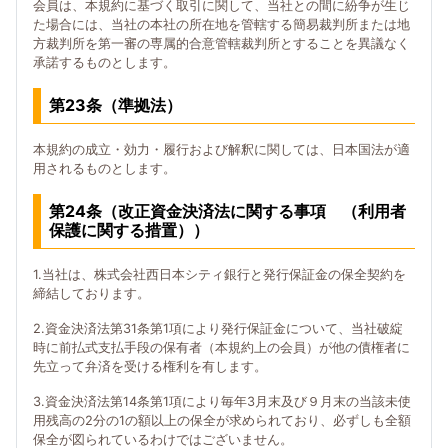
会員は、本規約に基づく取引に関して、当社との間に紛争が生じ
た場合には、当社の本社の所在地を管轄する簡易裁判所または地
方裁判所を第一審の専属的合意管轄裁判所とすることを異議なく
承諾するものとします。
第23条（準拠法）
本規約の成立・効力・履行および解釈に関しては、日本国法が適
用されるものとします。
第24条（改正資金決済法に関する事項 （利用者
保護に関する措置））
1.当社は、株式会社西日本シティ銀行と発行保証金の保全契約を
締結しております。
2.資金決済法第31条第1項により発行保証金について、当社破綻
時に前払式支払手段の保有者（本規約上の会員）が他の債権者に
先立って弁済を受ける権利を有します。
3.資金決済法第14条第1項により毎年3月末及び９月末の当該未使
用残高の2分の1の額以上の保全が求められており、必ずしも全額
保全が図られているわけではございません。