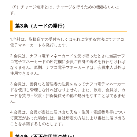
（9）チャージ端末とは、チャージを行うための機器をいいま
す。
第3条（カードの発行）
1.当社は、取扱店での受付もしくはそれに準ずる方法にてナフコ
電子マネーカードを発行します。
2.会員は、ナフコ電子マネーカードを受け取ったときに当該ナフ
コ電子マネーカードの所定欄に会員ご自身の署名を行わなければ
なりません。原則、ナフコ電子マネーカードは、会員本人以外は
使用できません。
3.会員は、善良なる管理者の注意をもってナフコ電子マネーカー
ドを使用し管理しなければなりません。また、原則、会員は、カ
ードを貸与・譲渡・担保提供その他の処分をなすことはできませ
ん。
4.会員は、会員が当社に届け出た氏名・住所・電話番号等につい
て変更があった場合には、当社所定の方法により当社に届け出る
ことを承諾するものとします。
第4条（不正使用等の禁止）