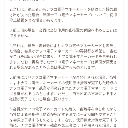
2.当社は、第三者からナフコ電子マネーカードを拾得した旨の届
け出があった場合、当該ナフコ電子マネーカードについて、使用
停止措置をとる場合があります。
3.前二項の場合、会員は当該使用停止措置の解除を求めることは
できません。
4.当社は、紛失・盗難等によりナフコ電子マネーカードを喪失し
た場合、会員がナフコ電子マネーカードの再発行を希望し、当社
がこれを認めた場合に限り、ナフコ電子マネーカードを再発行し
ます。なお、再発行したナフコ電子マネーカードは券面が変更さ
れる場合があることを会員は承諾するものとします。
5.前項によりナフコ電子マネーカードが再発行された場合、当社
によるナフコ電子マネーカードの使用停止措置が完了した時点の
ナフコ電子マネー残高が再発行されたナフコ電子マネーカードに
引き継がれるものとします。ただし、当社所定の方法による本人
確認が完了している場合に限ります。
6.会員がナフコ電子マネーカードの紛失・盗難等を申し出てから
当社による使用停止措置が完了するまでに一定期間を要すること
を会員は了承するものとします。なお、使用停止措置が完了する
前に、ナフコ電子マネー残高を第三者により利用された場合、ま