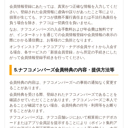
会員情報登録にあたっては、真実かつ正確な情報を入力してくだ
さい。登録された会員情報に虚偽や誤りがあったこと等により、
損害が生じても、ナフコが債務不履行責任または不法行為責任を
負う場合を除き、ナフコは一切責任を負いません。
なお、ナフコメンバーズの入会手数料および年会費は無料です
が、インターネットを通じての会員情報登録や会員情報の表示の
際にかかる通信費は、お客様のご負担となります。
オンラインストア・ナフコアプリ・ナデポ会員サイトから入会す
る場合、各サービスの「新規会員登録」から所定の手続きにした
がって会員情報登録手続きを行ってください。
5.ナフコメンバーズ会員特典の内容・提供方法等
会員特典の内容は、ナフコメンバーズへの事前の通知なく変更す
ることがあります。
会員特典を受ける際、登録されたナフコメンバーズであることを
確認させていただくことがあります。ナフコメンバーズご本人で
あることが確認できない場合、会員特典の付与・利用等をお断り
することがあります。
ナフコメンバーズは、ナフコ店舗レジにおいて精算前にナデポカ
ードまたはアプリ会員証を提示することにより（ポイント集約ア