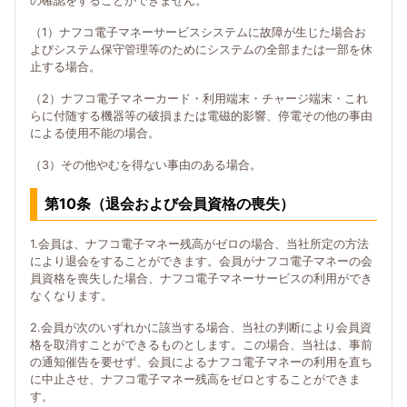
の確認をすることができません。
（1）ナフコ電子マネーサービスシステムに故障が生じた場合お
よびシステム保守管理等のためにシステムの全部または一部を休
止する場合。
（2）ナフコ電子マネーカード・利用端末・チャージ端末・これ
らに付随する機器等の破損または電磁的影響、停電その他の事由
による使用不能の場合。
（3）その他やむを得ない事由のある場合。
第10条（退会および会員資格の喪失）
1.会員は、ナフコ電子マネー残高がゼロの場合、当社所定の方法
により退会をすることができます。会員がナフコ電子マネーの会
員資格を喪失した場合、ナフコ電子マネーサービスの利用ができ
なくなります。
2.会員が次のいずれかに該当する場合、当社の判断により会員資
格を取消すことができるものとします。この場合、当社は、事前
の通知催告を要せず、会員によるナフコ電子マネーの利用を直ち
に中止させ、ナフコ電子マネー残高をゼロとすることができま
す。