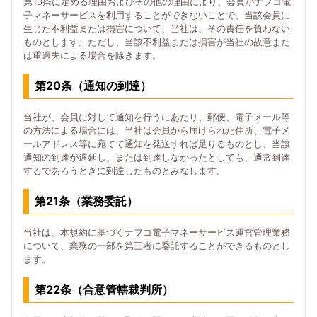
第10条に定める理由およびその他の理由により、会員がナフコ電
子マネーサービスを利用することができないことで、当該会員に
生じた不利益または損害について、当社は、その責任を負わない
ものとします。ただし、当該不利益または損害が当社の故意また
は重過失による場合を除きます。
第20条（通知の到達）
当社が、会員に対して通知を行うにあたり、郵便、電子メール等
の方法による場合には、当社は会員から届けられた住所、電子メ
ールアドレス等に宛てて通知を発送すれば足りるものとし、当該
通知の到達が遅延し、または到達しなかったとしても、通常到達
するであろうときに到達したものとみなします。
第21条（業務委託）
当社は、本規約に基づくナフコ電子マネーサービス運営管理業務
について、業務の一部を第三者に委託することができるものとし
ます。
第22条（合意管轄裁判所）