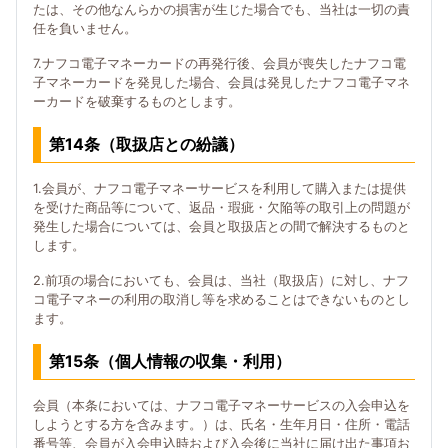
たは、その他なんらかの損害が生じた場合でも、当社は一切の責
任を負いません。
7.ナフコ電子マネーカードの再発行後、会員が喪失したナフコ電
子マネーカードを発見した場合、会員は発見したナフコ電子マネ
ーカードを破棄するものとします。
第14条（取扱店との紛議）
1.会員が、ナフコ電子マネーサービスを利用して購入または提供
を受けた商品等について、返品・瑕疵・欠陥等の取引上の問題が
発生した場合については、会員と取扱店との間で解決するものと
します。
2.前項の場合においても、会員は、当社（取扱店）に対し、ナフ
コ電子マネーの利用の取消し等を求めることはできないものとし
ます。
第15条（個人情報の収集・利用）
会員（本条においては、ナフコ電子マネーサービスの入会申込を
しようとする方を含みます。）は、氏名・生年月日・住所・電話
番号等、会員が入会申込時および入会後に当社に届け出た事項お