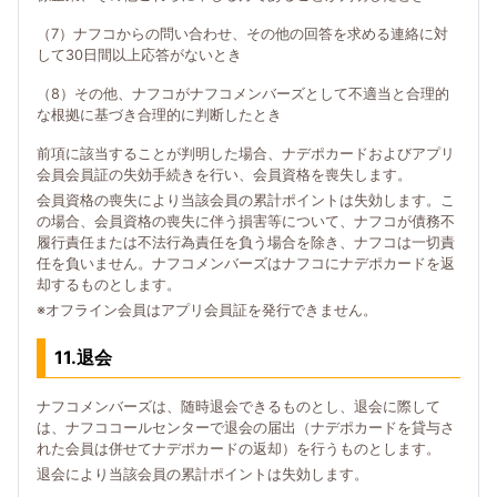
（7）ナフコからの問い合わせ、その他の回答を求める連絡に対
して30日間以上応答がないとき
（8）その他、ナフコがナフコメンバーズとして不適当と合理的
な根拠に基づき合理的に判断したとき
前項に該当することが判明した場合、ナデポカードおよびアプリ
会員会員証の失効手続きを行い、会員資格を喪失します。
会員資格の喪失により当該会員の累計ポイントは失効します。こ
の場合、会員資格の喪失に伴う損害等について、ナフコが債務不
履行責任または不法行為責任を負う場合を除き、ナフコは一切責
任を負いません。ナフコメンバーズはナフコにナデポカードを返
却するものとします。
※オフライン会員はアプリ会員証を発行できません。
11.退会
ナフコメンバーズは、随時退会できるものとし、退会に際して
は、ナフココールセンターで退会の届出（ナデポカードを貸与さ
れた会員は併せてナデポカードの返却）を行うものとします。
退会により当該会員の累計ポイントは失効します。