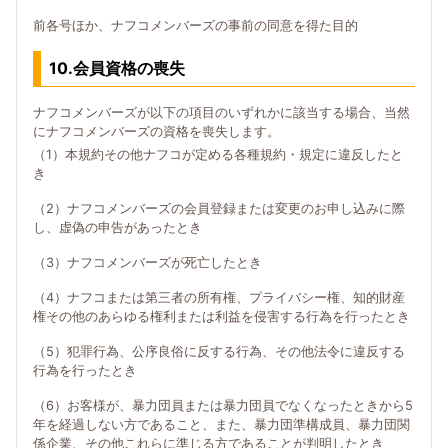
前各号ほか、ナフコメンバーズの事前の同意を得た目的
10.会員資格の喪失
ナフコメンバーズが以下の項目のいずれかに該当する場合、当然
にナフコメンバーズの資格を喪失します。
（1）本規約その他ナフコが定める各種規約・規定に違反したと
き
（2）ナフコメンバーズの会員登録または変更のお申し込みに際
し、虚偽の申告があったとき
（3）ナフコメンバーズが死亡したとき
（4）ナフコまたは第三者の所有権、プライバシー権、知的財産
権その他のあらゆる権利または利益を侵害する行為を行ったとき
（5）犯罪行為、公序良俗に反する行為、その他法令に違反する
行為を行ったとき
（6）お客様が、暴力団員または暴力団員でなくなったときから5
年を経過しない方であること、また、暴力団準構成員、暴力団関
係企業、その他これらに準じる方であることが判明したとき