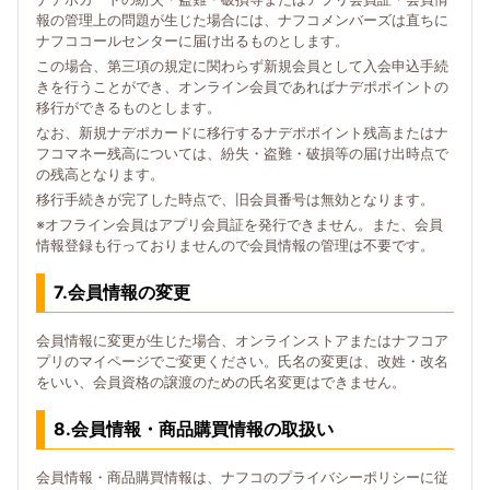
報の管理上の問題が生じた場合には、ナフコメンバーズは直ちに
ナフココールセンターに届け出るものとします。
この場合、第三項の規定に関わらず新規会員として入会申込手続
きを行うことができ、オンライン会員であればナデポポイントの
移行ができるものとします。
なお、新規ナデポカードに移行するナデポポイント残高またはナ
フコマネー残高については、紛失・盗難・破損等の届け出時点で
の残高となります。
移行手続きが完了した時点で、旧会員番号は無効となります。
※オフライン会員はアプリ会員証を発行できません。また、会員
情報登録も行っておりませんので会員情報の管理は不要です。
7.会員情報の変更
会員情報に変更が生じた場合、オンラインストアまたはナフコア
プリのマイページでご変更ください。氏名の変更は、改姓・改名
をいい、会員資格の譲渡のための氏名変更はできません。
8.会員情報・商品購買情報の取扱い
会員情報・商品購買情報は、ナフコのプライバシーポリシーに従