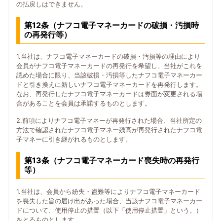
の払戻しはできません。
第12条（ナフコ電子マネーカードの破損・汚損時
の再発行等）
1.当社は、ナフコ電子マネーカードの破損・汚損等の理由により
会員がナフコ電子マネーカードの再発行を希望し、当社がこれを
認めた場合に限り、当該破損・汚損等したナフコ電子マネーカー
ドと引き換えに新しいナフコ電子マネーカードを再発行します。
なお、再発行したナフコ電子マネーカードは券面が変更される場
合があることを会員は承諾するものとします。
2.前項によりナフコ電子マネーが再発行された場合、当社所定の
方法で確認されたナフコ電子マネー残高が再発行されたナフコ電
子マネーに引き継がれるものとします。
第13条（ナフコ電子マネーカード喪失時の再発行
等）
1.当社は、会員から紛失・盗難等によりナフコ電子マネーカード
を喪失した旨の届け出があった場合、当該ナフコ電子マネーカー
ドについて、使用停止の措置（以下「使用停止措置」という。）
をとるものとします。