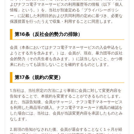
よびナフコ電子マネーサービスの利用履歴等の情報（以下「個人
情報」という。）を、当社が別途定める「プライバシーポリシ
ー」に記載した利用目的および共同利用の定めに基づき、必要な
保護措置を行ったうえで収集・利用することに同意します。
第16条（反社会的勢力の排除）
会員（本条においてはナフコ電子マネーサービスの入会申込をし
ようとする方を含みます。）は、会員が、現在、暴力団等の反社
会的勢力（その共生者も含みます。）に該当しないこと、かつ将
来にわたっても該当しないことを確約するものとします。
第17条（規約の変更）
1.当社は、当社所定の方法により事前に会員に対して変更内容を
告知することで、本規約を変更することができるものとします。
また、当該告知後、会員がチャージ、ナフコ電子マネーサービス
を利用した商品等の購入、ナフコ電子マネーカード残高の確認を
した場合には、当社は、会員が当該変更内容を承諾したものとみ
なします。
2.前項の告知がなされた後、会員が退会することなく１ヶ月が経