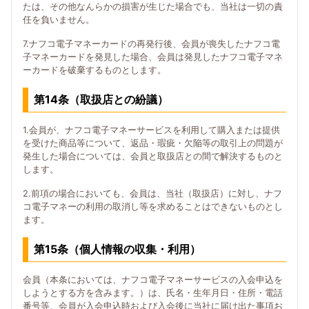
たは、その他なんらかの損害が生じた場合でも、当社は一切の責
任を負いません。
7.ナフコ電子マネーカードの再発行後、会員が喪失したナフコ電
子マネーカードを発見した場合、会員は発見したナフコ電子マネ
ーカードを破棄するものとします。
第14条（取扱店との紛議）
1.会員が、ナフコ電子マネーサービスを利用して購入または提供
を受けた商品等について、返品・瑕疵・欠陥等の取引上の問題が
発生した場合については、会員と取扱店との間で解決するものと
します。
2.前項の場合においても、会員は、当社（取扱店）に対し、ナフ
コ電子マネーの利用の取消し等を求めることはできないものとし
ます。
第15条（個人情報の収集・利用）
会員（本条においては、ナフコ電子マネーサービスの入会申込を
しようとする方を含みます。）は、氏名・生年月日・住所・電話
番号等、会員が入会申込時および入会後に当社に届け出た事項お