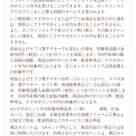
プリやアプリ会員証画面のスクリーンショット等は除く）、ナデ
ポポイント付与を受けることができます。また、オンラインスト
アでログインをした際も同様のサービスを受けれます。
レジ精算後にナデポカードまたはアプリ会員証を提示された場合
は、原則としてナデポポイント付与を受けることができません。
また、オンラインストアで未ログイン時に購入、その後ログイン
をした場合も、原則としてナデポポイント付与を受けることがで
きません。
現金およびナフコ電子マネーでお支払いの場合、対象商品購入金
額100円（税別）につき1ポイントを加算します。100円未満の購
入金額の端数、商品以外のサービス料・配送料等は、ナデポポイ
ント付与の対象外になります。またオンラインストアは現金購入
の対象外です。
現金およびナフコ電子マネー以外（クレジットカード、スマホ決
済、電子マネー、ギフト券、地域振興券など）でお支払いの場
合、対象商品購入金額200円（税別）につき1ポイントを加算しま
す。200円未満の購入金額の端数、商品以外のサービス料・配送
料等は、ナデポポイント付与の対象外になります。
※ナデポポイント付与対象外商品等（一例） ： 酒類、灯油、
タバコ、指定ごみ袋、太陽光発電等の大規模リフォーム工事およ
び組立て料金・配送料金などのサービスに係る料金
累計ポイントは、1ポイント1円として、商品代金の一部または全
部に利用いただけます。利用されたナデポポイントは、累計ポイ