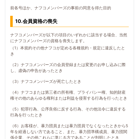
前各号ほか、ナフコメンバーズの事前の同意を得た目的
10.会員資格の喪失
ナフコメンバーズが以下の項目のいずれかに該当する場合、当然
にナフコメンバーズの資格を喪失します。
（1）本規約その他ナフコが定める各種規約・規定に違反したと
き
（2）ナフコメンバーズの会員登録または変更のお申し込みに際
し、虚偽の申告があったとき
（3）ナフコメンバーズが死亡したとき
（4）ナフコまたは第三者の所有権、プライバシー権、知的財産
権その他のあらゆる権利または利益を侵害する行為を行ったとき
（5）犯罪行為、公序良俗に反する行為、その他法令に違反する
行為を行ったとき
（6）お客様が、暴力団員または暴力団員でなくなったときから5
年を経過しない方であること、また、暴力団準構成員、暴力団関
係企業、その他これらに準じる方であることが判明したとき