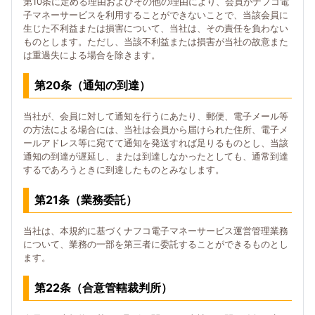
第10条に定める理由およびその他の理由により、会員がナフコ電
子マネーサービスを利用することができないことで、当該会員に
生じた不利益または損害について、当社は、その責任を負わない
ものとします。ただし、当該不利益または損害が当社の故意また
は重過失による場合を除きます。
第20条（通知の到達）
当社が、会員に対して通知を行うにあたり、郵便、電子メール等
の方法による場合には、当社は会員から届けられた住所、電子メ
ールアドレス等に宛てて通知を発送すれば足りるものとし、当該
通知の到達が遅延し、または到達しなかったとしても、通常到達
するであろうときに到達したものとみなします。
第21条（業務委託）
当社は、本規約に基づくナフコ電子マネーサービス運営管理業務
について、業務の一部を第三者に委託することができるものとし
ます。
第22条（合意管轄裁判所）