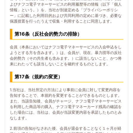
よびナフコ電子マネーサービスの利用履歴等の情報（以下「個人
情報」という。）を、当社が別途定める「プライバシーポリシ
ー」に記載した利用目的および共同利用の定めに基づき、必要な
保護措置を行ったうえで収集・利用することに同意します。
第16条（反社会的勢力の排除）
会員（本条においてはナフコ電子マネーサービスの入会申込をし
ようとする方を含みます。）は、会員が、現在、暴力団等の反社
会的勢力（その共生者も含みます。）に該当しないこと、かつ将
来にわたっても該当しないことを確約するものとします。
第17条（規約の変更）
1.当社は、当社所定の方法により事前に会員に対して変更内容を
告知することで、本規約を変更することができるものとします。
また、当該告知後、会員がチャージ、ナフコ電子マネーサービス
を利用した商品等の購入、ナフコ電子マネーカード残高の確認を
した場合には、当社は、会員が当該変更内容を承諾したものとみ
なします。
2.前項の告知がなされた後、会員が退会することなく１ヶ月が経