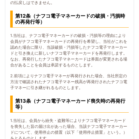
の払戻しはできません。
第12条（ナフコ電子マネーカードの破損・汚損時
の再発行等）
1.当社は、ナフコ電子マネーカードの破損・汚損等の理由により
会員がナフコ電子マネーカードの再発行を希望し、当社がこれを
認めた場合に限り、当該破損・汚損等したナフコ電子マネーカー
ドと引き換えに新しいナフコ電子マネーカードを再発行します。
なお、再発行したナフコ電子マネーカードは券面が変更される場
合があることを会員は承諾するものとします。
2.前項によりナフコ電子マネーが再発行された場合、当社所定の
方法で確認されたナフコ電子マネー残高が再発行されたナフコ電
子マネーに引き継がれるものとします。
第13条（ナフコ電子マネーカード喪失時の再発行
等）
1.当社は、会員から紛失・盗難等によりナフコ電子マネーカード
を喪失した旨の届け出があった場合、当該ナフコ電子マネーカー
ドについて、使用停止の措置（以下「使用停止措置」という。）
をとるものとします。