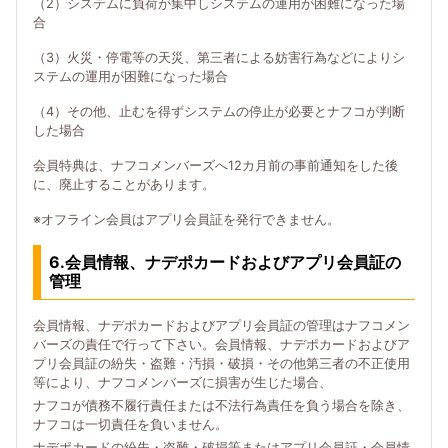
（2）システムに負荷が集中しシステムの運用が困難になった場
合
（3）火災・停電等の天災、第三者による妨害行為などによりシ
ステムの運用が困難になった場合
（4）その他、止むを得ずシステムの停止が必要とナフコが判断
した場合
会員特典は、ナフコメンバーズへ12カ月前の事前通知をした後
に、廃止することがあります。
※オフライン会員はアプリ会員証を発行できません。
6.会員情報、ナデポカードおよびアプリ会員証の
管理
会員情報、ナデポカードおよびアプリ会員証の管理はナフコメン
バーズの責任で行って下さい。会員情報、ナデポカードおよびア
プリ会員証の紛失・盗難・汚損・破損・その他第三者の不正使用
等により、ナフコメンバーズに損害が生じた場合、
ナフコが債務不履行責任または不法行為責任を負う場合を除き、
ナフコは一切責任を負いません。
ナデポカードの紛失・盗難・破損等またはアプリ会員証・会員情