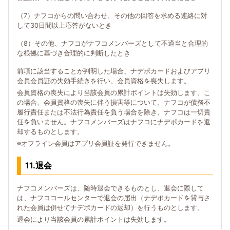
（7）ナフコからの問い合わせ、その他の回答を求める連絡に対
して30日間以上応答がないとき
（8）その他、ナフコがナフコメンバーズとして不適当と合理的
な根拠に基づき合理的に判断したとき
前項に該当することが判明した場合、ナデポカードおよびアプリ
会員会員証の失効手続きを行い、会員資格を喪失します。
会員資格の喪失により当該会員の累計ポイントは失効します。こ
の場合、会員資格の喪失に伴う損害等について、ナフコが債務不
履行責任または不法行為責任を負う場合を除き、ナフコは一切責
任を負いません。ナフコメンバーズはナフコにナデポカードを返
却するものとします。
※オフライン会員はアプリ会員証を発行できません。
11.退会
ナフコメンバーズは、随時退会できるものとし、退会に際して
は、ナフココールセンターで退会の届出（ナデポカードを貸与さ
れた会員は併せてナデポカードの返却）を行うものとします。
退会により当該会員の累計ポイントは失効します。