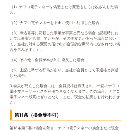
（1）ナフコ電子マネーを偽造または変造もしくは改ざんした場
合。
（2）ナフコ電子マネーを不正に使用・利用した場合。
（3）申込書等に記載した事項が事実と異なる場合（記載時にお
いては事実と合致していたが、その後変更があった場合におい
て、当社に対する変更の届け出が合理的な期間内になされない場
合を含みます。）。
（4）その他、会員が本規約に違反した場合。
（5）上記に準ずる行為があり、当社が会員として不適格と判断
した場合。
3.会員が死亡した場合には、会員資格は喪失され、一切のナフコ
電子マネーサービスを利用できなくなります。この場合、ナフコ
電子マネー残高はゼロとなり、また、現金の払戻しも行われませ
ん。
第11条（換金等不可）
第18条第2項の場合を除き、ナフコ電子マネーの換金または現金