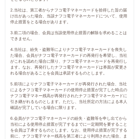
2.当社は、第三者からナフコ電子マネーカードを拾得した旨の届
け出があった場合、当該ナフコ電子マネーカードについて、使用
停止措置をとる場合があります。
3.前二項の場合、会員は当該使用停止措置の解除を求めることは
できません。
4.当社は、紛失・盗難等によりナフコ電子マネーカードを喪失し
た場合、会員がナフコ電子マネーカードの再発行を希望し、当社
がこれを認めた場合に限り、ナフコ電子マネーカードを再発行し
ます。なお、再発行したナフコ電子マネーカードは券面が変更さ
れる場合があることを会員は承諾するものとします。
5.前項によりナフコ電子マネーカードが再発行された場合、当社
によるナフコ電子マネーカードの使用停止措置が完了した時点の
ナフコ電子マネー残高が再発行されたナフコ電子マネーカードに
引き継がれるものとします。ただし、当社所定の方法による本人
確認が完了している場合に限ります。
6.会員がナフコ電子マネーカードの紛失・盗難等を申し出てから
当社による使用停止措置が完了するまでに一定期間を要すること
を会員は了承するものとします。なお、使用停止措置が完了する
前に、ナフコ電子マネー残高を第三者により利用された場合、ま