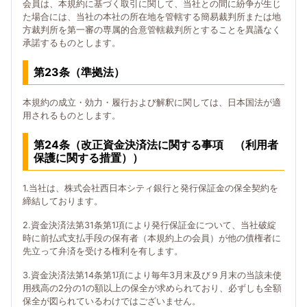
会員は、本規約に基づく取引に関して、当社との間に紛争が生じ
た場合には、当社の本社の所在地を管轄する簡易裁判所または地
方裁判所を第一審の専属的合意管轄裁判所とすることを異議なく
承諾するものとします。
第23条（準拠法）
本規約の成立・効力・履行および解釈に関しては、日本国法が適
用されるものとします。
第24条（改正資金決済法に関する事項 （利用者
保護に関する措置））
1.当社は、株式会社西日本シティ銀行と発行保証金の保全契約を
締結しております。
2.資金決済法第31条第1項により発行保証金について、当社破綻
時に前払式支払手段の保有者（本規約上の会員）が他の債権者に
先立って弁済を受ける権利を有します。
3.資金決済法第14条第1項により毎年3月末及び９月末の当該未使
用残高の2分の1の額以上の保全が求められており、必ずしも全額
保全が図られているわけではございません。