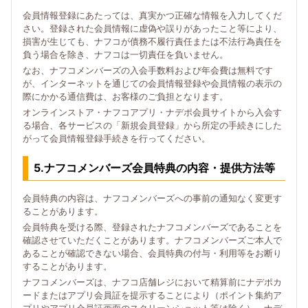
会員情報登録にあたっては、真実かつ正確な情報を入力してくだ
さい。登録された会員情報に虚偽や誤りがあったこと等により、
損害が生じても、ナフコが債務不履行責任または不法行為責任を
負う場合を除き、ナフコは一切責任を負いません。
なお、ナフコメンバーズの入会手数料および年会費は無料です
が、インターネットを通じての会員情報登録や会員情報の表示の
際にかかる通信費は、お客様のご負担となります。
オンラインストア・ナフコアプリ・ナデポ会員サイトから入会す
る場合、各サービスの「新規会員登録」から所定の手続きにした
がって会員情報登録手続きを行ってください。
5.ナフコメンバーズ会員特典の内容・提供方法等
会員特典の内容は、ナフコメンバーズへの事前の通知なく変更す
ることがあります。
会員特典を受ける際、登録されたナフコメンバーズであることを
確認させていただくことがあります。ナフコメンバーズご本人で
あることが確認できない場合、会員特典の付与・利用等をお断り
することがあります。
ナフコメンバーズは、ナフコ店舗レジにおいて精算前にナデポカ
ードまたはアプリ会員証を提示することにより（ポイント集約ア