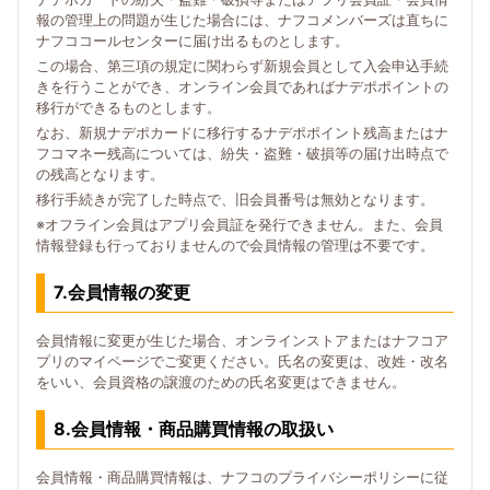
報の管理上の問題が生じた場合には、ナフコメンバーズは直ちに
ナフココールセンターに届け出るものとします。
この場合、第三項の規定に関わらず新規会員として入会申込手続
きを行うことができ、オンライン会員であればナデポポイントの
移行ができるものとします。
なお、新規ナデポカードに移行するナデポポイント残高またはナ
フコマネー残高については、紛失・盗難・破損等の届け出時点で
の残高となります。
移行手続きが完了した時点で、旧会員番号は無効となります。
※オフライン会員はアプリ会員証を発行できません。また、会員
情報登録も行っておりませんので会員情報の管理は不要です。
7.会員情報の変更
会員情報に変更が生じた場合、オンラインストアまたはナフコア
プリのマイページでご変更ください。氏名の変更は、改姓・改名
をいい、会員資格の譲渡のための氏名変更はできません。
8.会員情報・商品購買情報の取扱い
会員情報・商品購買情報は、ナフコのプライバシーポリシーに従