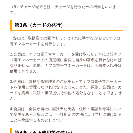
（9）チャージ端末とは、チャージを行うための機器をいいま
す。
第3条（カードの発行）
1.当社は、取扱店での受付もしくはそれに準ずる方法にてナフコ
電子マネーカードを発行します。
2.会員は、ナフコ電子マネーカードを受け取ったときに当該ナフ
コ電子マネーカードの所定欄に会員ご自身の署名を行わなければ
なりません。原則、ナフコ電子マネーカードは、会員本人以外は
使用できません。
3.会員は、善良なる管理者の注意をもってナフコ電子マネーカー
ドを使用し管理しなければなりません。また、原則、会員は、カ
ードを貸与・譲渡・担保提供その他の処分をなすことはできませ
ん。
4.会員は、会員が当社に届け出た氏名・住所・電話番号等につい
て変更があった場合には、当社所定の方法により当社に届け出る
ことを承諾するものとします。
第4条（不正使用等の禁止）