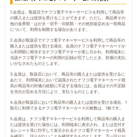
1.会員は、取扱店でナフコ電子マネーサービスを利用して商品等
の購入または提供を受けることができます。ただし、商品券その
他の金券類・はがき・切手・印紙類・その他別途定める一部商品
について、利用を制限する場合があります。
2.会員が取扱店でナフコ電子マネーサービスを利用して商品等の
購入または提供を受ける場合、会員のナフコ電子マネーカードか
ら利用額に相当するナフコ電子マネーが差し引かれ、利用端末に
当該ナフコ電子マネーの利用の記録が完了したとき、対価の支払
いがなされたものとします。
3.会員は、取扱店において、商品等の購入または提供を受けるに
あたり、利用端末において認識されたナフコ電子マネーカード残
高が商品等の対価の総額に不足する場合には、会員はその不足額
を当社が定める方法により、支払うものとします。
4.会員が取扱店において商品等の購入または提供を受ける場合、1
取引に利用できるナフコ電子マネーカードの枚数は、1枚です。
5.会員は、ナフコ電子マネーサービスを利用して商品等の購入ま
たは提供を受けた場合には、利用端末に表示され、または交付す
るレシート等に印字して表示されるナフコ電子マネーカード残高
を確認し、誤りがないことを確認するものとします。万一誤りが