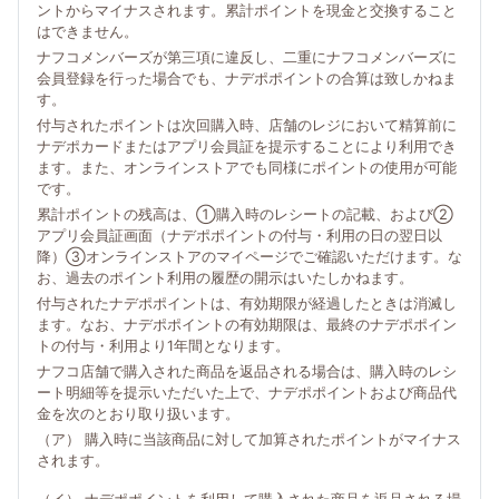
ントからマイナスされます。累計ポイントを現金と交換すること
はできません。
ナフコメンバーズが第三項に違反し、二重にナフコメンバーズに
会員登録を行った場合でも、ナデポポイントの合算は致しかねま
す。
付与されたポイントは次回購入時、店舗のレジにおいて精算前に
ナデポカードまたはアプリ会員証を提示することにより利用でき
ます。また、オンラインストアでも同様にポイントの使用が可能
です。
累計ポイントの残高は、①購入時のレシートの記載、および②
アプリ会員証画面（ナデポポイントの付与・利用の日の翌日以
降）③オンラインストアのマイページでご確認いただけます。な
お、過去のポイント利用の履歴の開示はいたしかねます。
付与されたナデポポイントは、有効期限が経過したときは消滅し
ます。なお、ナデポポイントの有効期限は、最終のナデポポイン
トの付与・利用より1年間となります。
ナフコ店舗で購入された商品を返品される場合は、購入時のレシ
ート明細等を提示いただいた上で、ナデポポイントおよび商品代
金を次のとおり取り扱います。
（ア） 購入時に当該商品に対して加算されたポイントがマイナス
されます。