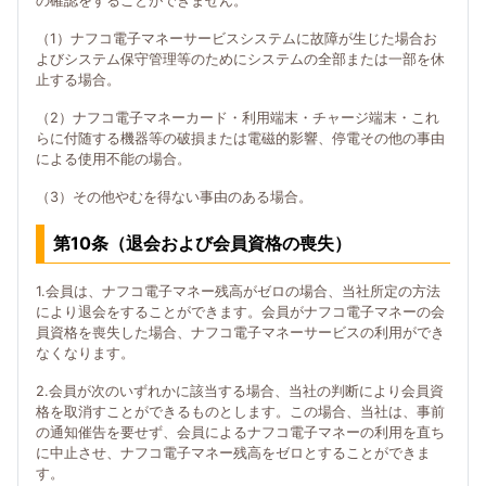
の確認をすることができません。
（1）ナフコ電子マネーサービスシステムに故障が生じた場合お
よびシステム保守管理等のためにシステムの全部または一部を休
止する場合。
（2）ナフコ電子マネーカード・利用端末・チャージ端末・これ
らに付随する機器等の破損または電磁的影響、停電その他の事由
による使用不能の場合。
（3）その他やむを得ない事由のある場合。
第10条（退会および会員資格の喪失）
1.会員は、ナフコ電子マネー残高がゼロの場合、当社所定の方法
により退会をすることができます。会員がナフコ電子マネーの会
員資格を喪失した場合、ナフコ電子マネーサービスの利用ができ
なくなります。
2.会員が次のいずれかに該当する場合、当社の判断により会員資
格を取消すことができるものとします。この場合、当社は、事前
の通知催告を要せず、会員によるナフコ電子マネーの利用を直ち
に中止させ、ナフコ電子マネー残高をゼロとすることができま
す。