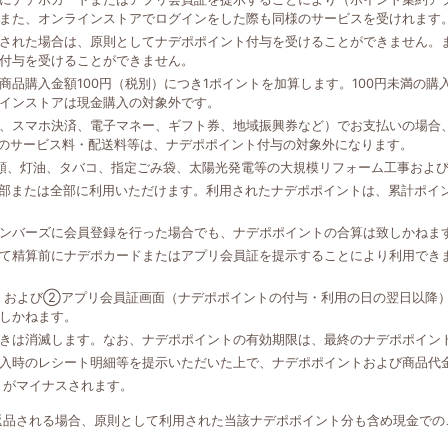
また、オンラインストアでログインをした際も同様のサービスを受けれます
された場合は、原則としてナデポポイント付与を受けることができません。
付与を受けることができません。
品購入金額100円（税別）につき1ポイントを加算します。100円未満の
インストアは現金購入の対象外です。
、スマホ決済、電子マネー、ギフト券、地域振興券など）でお支払いの場合、
外のサービス料・配送料等は、ナデポポイント付与の対象外になります。
類、灯油、タバコ、指定ごみ袋、太陽光発電等の大規模リフォーム工事およ
一部または全部に利用いただけます。利用されたナデポポイントは、累計ポイ
ンバーズに会員登録を行った場合でも、ナデポポイントの合算は致しかねま
て精算前にナデポカードまたはアプリ会員証を提示することにより利用でき
、および②アプリ会員証画面（ナデポポイントの付与・利用の日の翌日以降
しかねます。
きは消滅します。なお、ナデポポイントの有効期限は、最終のナデポポイン
入時のレシート明細等を提示いただいた上で、ナデポポイントおよび商品代
トがマイナスされます。
返品される場合、原則として利用された当該ナデポポイント分も含め現金での