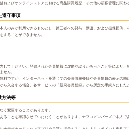
舗およびオンラインストアにおける商品購買履歴、その他の顧客管理に関わ
た遵守事項
本人のみが利用できるものとし、第三者への貸与、譲渡、および担保提供、
をすることができません。
力してください。登録された会員情報に虚偽や誤りがあったこと等により、
ません。
無料ですが、インターネットを通じての会員情報登録や会員情報の表示の際
から入会する場合、各サービスの「新規会員登録」から所定の手続きにした
供方法等
なく変更することがあります。
あることを確認させていただくことがあります。ナフコメンバーズご本人で
にナデポカードまたはアプリ会員証を提示することにより（ポイント集約ア