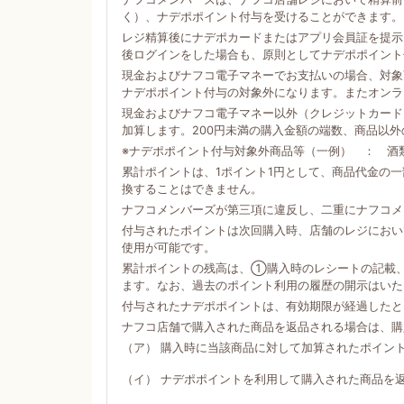
く）、ナデポポイント付与を受けることができます。
レジ精算後にナデポカードまたはアプリ会員証を提示
後ログインをした場合も、原則としてナデポポイント
現金およびナフコ電子マネーでお支払いの場合、対象商
ナデポポイント付与の対象外になります。またオンラ
現金およびナフコ電子マネー以外（クレジットカード
加算します。200円未満の購入金額の端数、商品以
※ナデポポイント付与対象外商品等（一例） ： 酒
累計ポイントは、1ポイント1円として、商品代金の
換することはできません。
ナフコメンバーズが第三項に違反し、二重にナフコメ
付与されたポイントは次回購入時、店舗のレジにおい
使用が可能です。
累計ポイントの残高は、①購入時のレシートの記載
ます。なお、過去のポイント利用の履歴の開示はいた
付与されたナデポポイントは、有効期限が経過したと
ナフコ店舗で購入された商品を返品される場合は、購
（ア） 購入時に当該商品に対して加算されたポイン
（イ） ナデポポイントを利用して購入された商品を