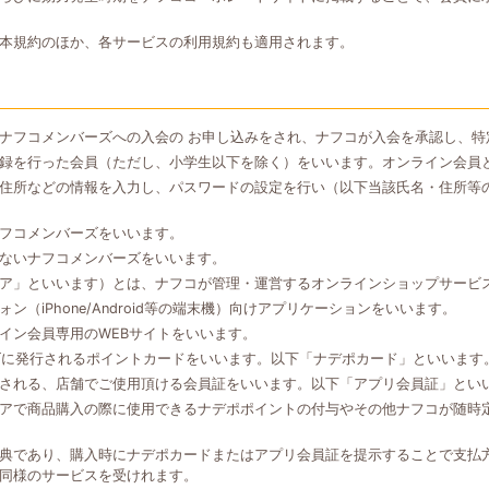
本規約のほか、各サービスの利用規約も適用されます。
ナフコメンバーズへの入会の お申し込みをされ、ナフコが入会を承認し、特
録を行った会員（ただし、小学生以下を除く）をいいます。オンライン会員
住所などの情報を入力し、パスワードの設定を行い（以下当該氏名・住所等
フコメンバーズをいいます。
ないナフコメンバーズをいいます。
ア」といいます）とは、ナフコが管理・運営するオンラインショップサービ
（iPhone/Android等の端末機）向けアプリケーションをいいます。
イン会員専用のWEBサイトをいいます。
ズに発行されるポイントカードをいいます。以下「ナデポカード」といいます
される、店舗でご使用頂ける会員証をいいます。以下「アプリ会員証」とい
アで商品購入の際に使用できるナデポポイントの付与やその他ナフコが随時
典であり、購入時にナデポカードまたはアプリ会員証を提示することで支払
同様のサービスを受けれます。