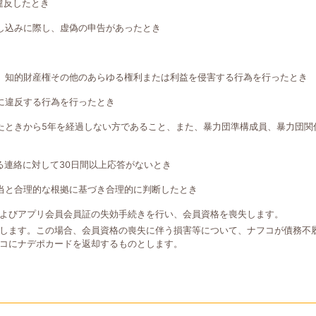
違反したとき
し込みに際し、虚偽の申告があったとき
、知的財産権その他のあらゆる権利または利益を侵害する行為を行ったとき
に違反する行為を行ったとき
たときから5年を経過しない方であること、また、暴力団準構成員、暴力団関
る連絡に対して30日間以上応答がないとき
当と合理的な根拠に基づき合理的に判断したとき
よびアプリ会員会員証の失効手続きを行い、会員資格を喪失します。
します。この場合、会員資格の喪失に伴う損害等について、ナフコが債務不
コにナデポカードを返却するものとします。