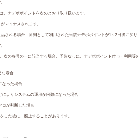
す。
は、ナデポポイントを次のとおり取り扱います。
トがマイナスされます。
返品される場合、原則として利用された当該ナデポポイントが1～2日後に戻り
す。
、次の各号の一に該当する場合、予告なしに、ナデポポイント付与・利用等
要な場合
になった場合
どによりシステムの運用が困難になった場合
フコが判断した場合
知をした後に、廃止することがあります。