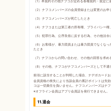
（1）本規約その他ナフコが定める各種規約・規定に
（2）ナフコメンバーズの会員登録または変更のお申
（3）ナフコメンバーズが死亡したとき
（4）ナフコまたは第三者の所有権、プライバシー権
（5）犯罪行為、公序良俗に反する行為、その他法令
（6）お客様が、暴力団員または暴力団員でなくなっ
たとき
（7）ナフコからの問い合わせ、その他の回答を求め
（8）その他、ナフコがナフコメンバーズとして不適
前項に該当することが判明した場合、ナデポカードお
会員資格の喪失により当該会員の累計ポイントは失効
コは一切責任を負いません。ナフコメンバーズはナフ
※オフライン会員はアプリ会員証を発行できません。
11.退会