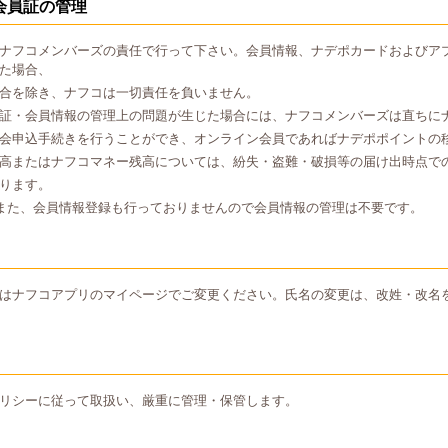
会員証の管理
ナフコメンバーズの責任で行って下さい。会員情報、ナデポカードおよびア
た場合、
合を除き、ナフコは一切責任を負いません。
証・会員情報の管理上の問題が生じた場合には、ナフコメンバーズは直ちに
会申込手続きを行うことができ、オンライン会員であればナデポポイントの
高またはナフコマネー残高については、紛失・盗難・破損等の届け出時点で
ります。
また、会員情報登録も行っておりませんので会員情報の管理は不要です。
はナフコアプリのマイページでご変更ください。氏名の変更は、改姓・改名
リシーに従って取扱い、厳重に管理・保管します。