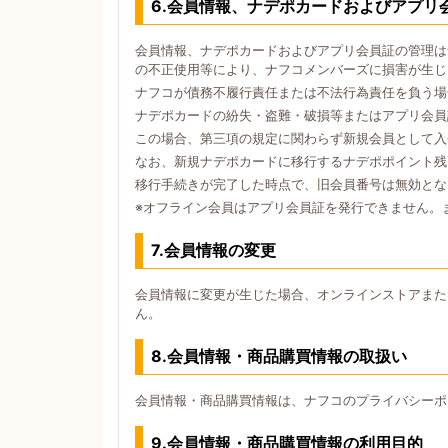
6.会員情報、ナデポカードおよびアプリ
会員情報、ナデポカードおよびアプリ会員証の管理は
の不正使用等により、ナフコメンバーズに損害が生じ
ナフコが債務不履行責任または不法行為責任を負う場
ナデポカードの紛失・盗難・破損等またはアプリ会員
この場合、第三項の規定に関わらず新規会員として入
なお、新規ナデポカードに移行するナデポポイント残
移行手続きが完了した時点で、旧会員番号は無効とな
※オフライン会員はアプリ会員証を発行できません。
7.会員情報の変更
会員情報に変更が生じた場合、オンラインストアまた
ん。
8.会員情報・商品購買情報の取扱い
会員情報・商品購買情報は、ナフコのプライバシーポ
9.会員情報・商品購買情報の利用目的