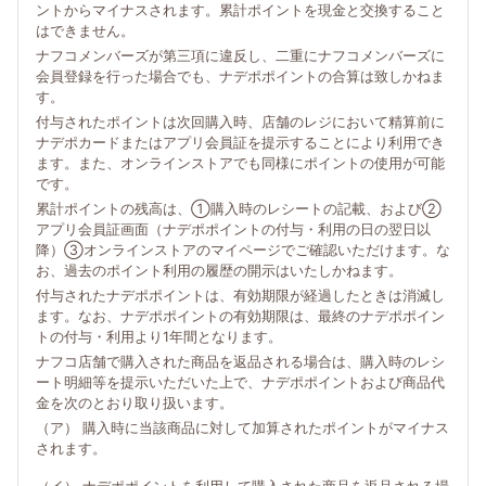
ントからマイナスされます。累計ポイントを現金と交換すること
はできません。
ナフコメンバーズが第三項に違反し、二重にナフコメンバーズに
会員登録を行った場合でも、ナデポポイントの合算は致しかねま
す。
付与されたポイントは次回購入時、店舗のレジにおいて精算前に
ナデポカードまたはアプリ会員証を提示することにより利用でき
ます。また、オンラインストアでも同様にポイントの使用が可能
です。
累計ポイントの残高は、①購入時のレシートの記載、および②
アプリ会員証画面（ナデポポイントの付与・利用の日の翌日以
降）③オンラインストアのマイページでご確認いただけます。な
お、過去のポイント利用の履歴の開示はいたしかねます。
付与されたナデポポイントは、有効期限が経過したときは消滅し
ます。なお、ナデポポイントの有効期限は、最終のナデポポイン
トの付与・利用より1年間となります。
ナフコ店舗で購入された商品を返品される場合は、購入時のレシ
ート明細等を提示いただいた上で、ナデポポイントおよび商品代
金を次のとおり取り扱います。
（ア） 購入時に当該商品に対して加算されたポイントがマイナス
されます。