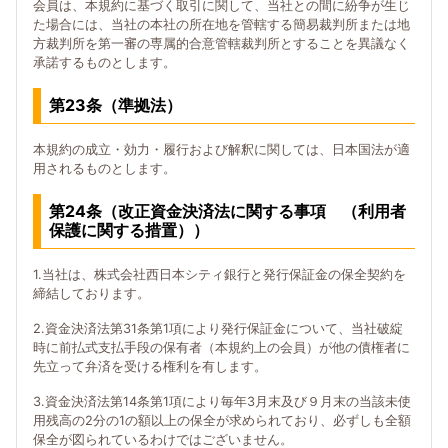
会員は、本規約に基づく取引に関して、当社との間に紛争が生じ
た場合には、当社の本社の所在地を管轄する簡易裁判所または地
方裁判所を第一審の専属的合意管轄裁判所とすることを異議なく
承諾するものとします。
第23条（準拠法）
本規約の成立・効力・履行および解釈に関しては、日本国法が適
用されるものとします。
第24条（改正資金決済法に関する事項 （利用者
保護に関する措置））
1.当社は、株式会社西日本シティ銀行と発行保証金の保全契約を
締結しております。
2.資金決済法第31条第1項により発行保証金について、当社破綻
時に前払式支払手段の保有者（本規約上の会員）が他の債権者に
先立って弁済を受ける権利を有します。
3.資金決済法第14条第1項により毎年3月末及び９月末の当該未使
用残高の2分の1の額以上の保全が求められており、必ずしも全額
保全が図られているわけではございません。