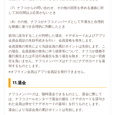
（7）ナフコからの問い合わせ、その他の回答を求める連絡に対
して30日間以上応答がないとき
（8）その他、ナフコがナフコメンバーズとして不適当と合理的
な根拠に基づき合理的に判断したとき
前項に該当することが判明した場合、ナデポカードおよびアプリ
会員会員証の失効手続きを行い、会員資格を喪失します。
会員資格の喪失により当該会員の累計ポイントは失効します。こ
の場合、会員資格の喪失に伴う損害等について、ナフコが債務不
履行責任または不法行為責任を負う場合を除き、ナフコは一切責
任を負いません。ナフコメンバーズはナフコにナデポカードを返
却するものとします。
※オフライン会員はアプリ会員証を発行できません。
11.退会
ナフコメンバーズは、随時退会できるものとし、退会に際して
は、ナフココールセンターで退会の届出（ナデポカードを貸与さ
れた会員は併せてナデポカードの返却）を行うものとします。
退会により当該会員の累計ポイントは失効します。