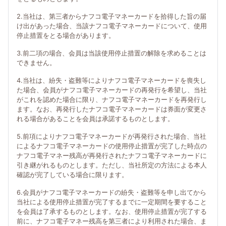
2.当社は、第三者からナフコ電子マネーカードを拾得した旨の届
け出があった場合、当該ナフコ電子マネーカードについて、使用
停止措置をとる場合があります。
3.前二項の場合、会員は当該使用停止措置の解除を求めることは
できません。
4.当社は、紛失・盗難等によりナフコ電子マネーカードを喪失し
た場合、会員がナフコ電子マネーカードの再発行を希望し、当社
がこれを認めた場合に限り、ナフコ電子マネーカードを再発行し
ます。なお、再発行したナフコ電子マネーカードは券面が変更さ
れる場合があることを会員は承諾するものとします。
5.前項によりナフコ電子マネーカードが再発行された場合、当社
によるナフコ電子マネーカードの使用停止措置が完了した時点の
ナフコ電子マネー残高が再発行されたナフコ電子マネーカードに
引き継がれるものとします。ただし、当社所定の方法による本人
確認が完了している場合に限ります。
6.会員がナフコ電子マネーカードの紛失・盗難等を申し出てから
当社による使用停止措置が完了するまでに一定期間を要すること
を会員は了承するものとします。なお、使用停止措置が完了する
前に、ナフコ電子マネー残高を第三者により利用された場合、ま