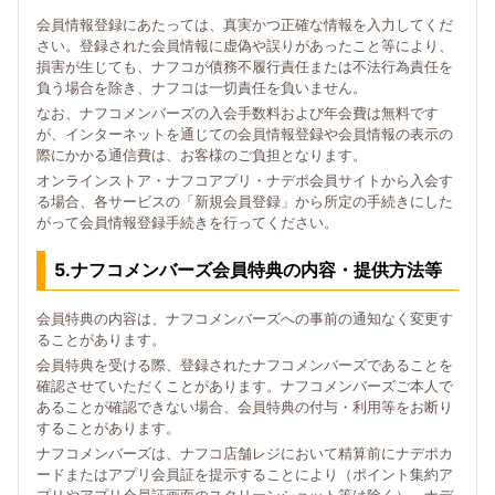
会員情報登録にあたっては、真実かつ正確な情報を入力してくだ
さい。登録された会員情報に虚偽や誤りがあったこと等により、
損害が生じても、ナフコが債務不履行責任または不法行為責任を
負う場合を除き、ナフコは一切責任を負いません。
なお、ナフコメンバーズの入会手数料および年会費は無料です
が、インターネットを通じての会員情報登録や会員情報の表示の
際にかかる通信費は、お客様のご負担となります。
オンラインストア・ナフコアプリ・ナデポ会員サイトから入会す
る場合、各サービスの「新規会員登録」から所定の手続きにした
がって会員情報登録手続きを行ってください。
5.ナフコメンバーズ会員特典の内容・提供方法等
会員特典の内容は、ナフコメンバーズへの事前の通知なく変更す
ることがあります。
会員特典を受ける際、登録されたナフコメンバーズであることを
確認させていただくことがあります。ナフコメンバーズご本人で
あることが確認できない場合、会員特典の付与・利用等をお断り
することがあります。
ナフコメンバーズは、ナフコ店舗レジにおいて精算前にナデポカ
ードまたはアプリ会員証を提示することにより（ポイント集約ア