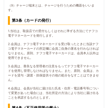
（9）チャージ端末とは、チャージを行うための機器をいいま
す。
第3条（カードの発行）
1.当社は、取扱店での受付もしくはそれに準ずる方法にてナフコ
電子マネーカードを発行します。
2.会員は、ナフコ電子マネーカードを受け取ったときに当該ナフ
コ電子マネーカードの所定欄に会員ご自身の署名を行わなければ
なりません。原則、ナフコ電子マネーカードは、会員本人以外は
使用できません。
3.会員は、善良なる管理者の注意をもってナフコ電子マネーカー
ドを使用し管理しなければなりません。また、原則、会員は、カ
ードを貸与・譲渡・担保提供その他の処分をなすことはできませ
ん。
4.会員は、会員が当社に届け出た氏名・住所・電話番号等につい
て変更があった場合には、当社所定の方法により当社に届け出る
ことを承諾するものとします。
第4条（不正使用等の禁止）