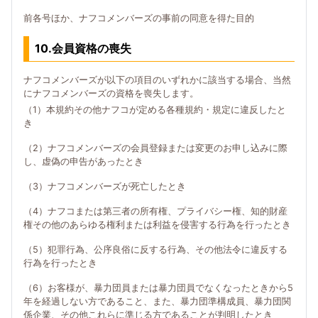
前各号ほか、ナフコメンバーズの事前の同意を得た目的
10.会員資格の喪失
ナフコメンバーズが以下の項目のいずれかに該当する場合、当然
にナフコメンバーズの資格を喪失します。
（1）本規約その他ナフコが定める各種規約・規定に違反したと
き
（2）ナフコメンバーズの会員登録または変更のお申し込みに際
し、虚偽の申告があったとき
（3）ナフコメンバーズが死亡したとき
（4）ナフコまたは第三者の所有権、プライバシー権、知的財産
権その他のあらゆる権利または利益を侵害する行為を行ったとき
（5）犯罪行為、公序良俗に反する行為、その他法令に違反する
行為を行ったとき
（6）お客様が、暴力団員または暴力団員でなくなったときから5
年を経過しない方であること、また、暴力団準構成員、暴力団関
係企業、その他これらに準じる方であることが判明したとき