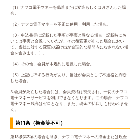
（1）ナフコ電子マネーを偽造または変造もしくは改ざんした場
合。
（2）ナフコ電子マネーを不正に使用・利用した場合。
（3）申込書等に記載した事項が事実と異なる場合（記載時にお
いては事実と合致していたが、その後変更があった場合におい
て、当社に対する変更の届け出が合理的な期間内になされない場
合を含みます。）。
（4）その他、会員が本規約に違反した場合。
（5）上記に準ずる行為があり、当社が会員として不適格と判断
した場合。
3.会員が死亡した場合には、会員資格は喪失され、一切のナフコ
電子マネーサービスを利用できなくなります。この場合、ナフコ
電子マネー残高はゼロとなり、また、現金の払戻しも行われませ
ん。
第11条（換金等不可）
第18条第2項の場合を除き、ナフコ電子マネーの換金または現金