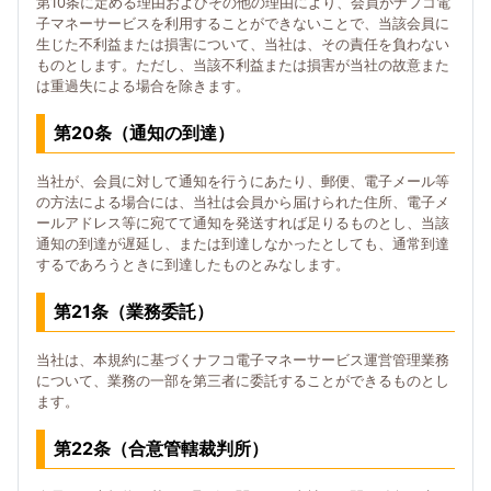
第10条に定める理由およびその他の理由により、会員がナフコ電
子マネーサービスを利用することができないことで、当該会員に
生じた不利益または損害について、当社は、その責任を負わない
ものとします。ただし、当該不利益または損害が当社の故意また
は重過失による場合を除きます。
第20条（通知の到達）
当社が、会員に対して通知を行うにあたり、郵便、電子メール等
の方法による場合には、当社は会員から届けられた住所、電子メ
ールアドレス等に宛てて通知を発送すれば足りるものとし、当該
通知の到達が遅延し、または到達しなかったとしても、通常到達
するであろうときに到達したものとみなします。
第21条（業務委託）
当社は、本規約に基づくナフコ電子マネーサービス運営管理業務
について、業務の一部を第三者に委託することができるものとし
ます。
第22条（合意管轄裁判所）