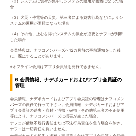
（2）システムに負荷が集中しシステムの運用が困難になった場
合
（3）火災・停電等の天災、第三者による妨害行為などによりシ
ステムの運用が困難になった場合
（4）その他、止むを得ずシステムの停止が必要とナフコが判断
した場合
会員特典は、ナフコメンバーズへ12カ月前の事前通知をした後
に、廃止することがあります。
※オフライン会員はアプリ会員証を発行できません。
6.会員情報、ナデポカードおよびアプリ会員証の
管理
会員情報、ナデポカードおよびアプリ会員証の管理はナフコメン
バーズの責任で行って下さい。会員情報、ナデポカードおよびア
プリ会員証の紛失・盗難・汚損・破損・その他第三者の不正使用
等により、ナフコメンバーズに損害が生じた場合、
ナフコが債務不履行責任または不法行為責任を負う場合を除き、
ナフコは一切責任を負いません。
ナデポカードの紛失・盗難・破損等またはアプリ会員証・会員情