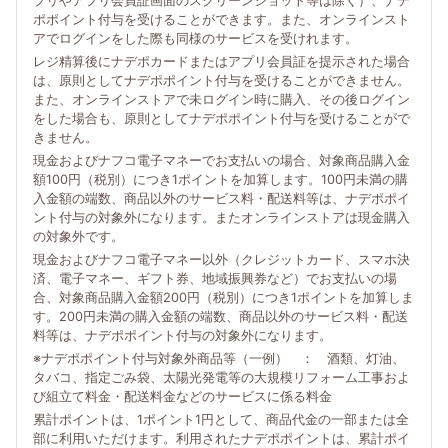
プリやアプリ会員証画面のスクリーンショット等は除く）、ナデ
ポポイント付与を受けることができます。また、オンラインスト
アでログインをした際も同様のサービスを受けれます。
レジ精算後にナデポカードまたはアプリ会員証を提示された場合
は、原則としてナデポポイント付与を受けることができません。
また、オンラインストアで未ログイン時に購入、その後ログイン
をした場合も、原則としてナデポポイント付与を受けることがで
きません。
現金およびナフコ電子マネーでお支払いの場合、対象商品購入金
額100円（税別）につき1ポイントを加算します。100円未満の購
入金額の端数、商品以外のサービス料・配送料等は、ナデポポイ
ント付与の対象外になります。またオンラインストアは現金購入
の対象外です。
現金およびナフコ電子マネー以外（クレジットカード、スマホ決
済、電子マネー、ギフト券、地域振興券など）でお支払いの場
合、対象商品購入金額200円（税別）につき1ポイントを加算しま
す。200円未満の購入金額の端数、商品以外のサービス料・配送
料等は、ナデポポイント付与の対象外になります。
※ナデポポイント付与対象外商品等（一例） ： 酒類、灯油、
タバコ、指定ごみ袋、太陽光発電等の大規模リフォーム工事およ
び組立て料金・配送料金などのサービスに係る料金
累計ポイントは、1ポイント1円として、商品代金の一部または全
部に利用いただけます。利用されたナデポポイントは、累計ポイ