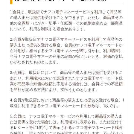
1.会員は、取扱店でナフコ電子マネーサービスを利用して商品等
の購入または提供を受けることができます。ただし、商品券その
他の金券類・はがき・切手・印紙類・その他別途定める一部商品
について、利用を制限する場合があります。
2.会員が取扱店でナフコ電子マネーサービスを利用して商品等の
購入または提供を受ける場合、会員のナフコ電子マネーカードか
ら利用額に相当するナフコ電子マネーが差し引かれ、利用端末に
当該ナフコ電子マネーの利用の記録が完了したとき、対価の支払
いがなされたものとします。
3.会員は、取扱店において、商品等の購入または提供を受けるに
あたり、利用端末において認識されたナフコ電子マネーカード残
高が商品等の対価の総額に不足する場合には、会員はその不足額
を当社が定める方法により、支払うものとします。
4.会員が取扱店において商品等の購入または提供を受ける場合、1
取引に利用できるナフコ電子マネーカードの枚数は、1枚です。
5.会員は、ナフコ電子マネーサービスを利用して商品等の購入ま
たは提供を受けた場合には、利用端末に表示され、または交付す
るレシート等に印字して表示されるナフコ電子マネーカード残高
を確認し、誤りがないことを確認するものとします。万一誤りが