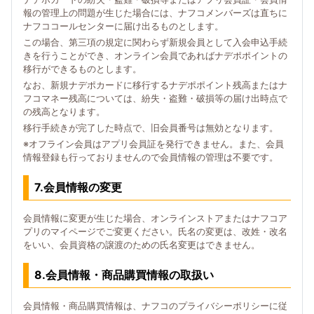
報の管理上の問題が生じた場合には、ナフコメンバーズは直ちに
ナフココールセンターに届け出るものとします。
この場合、第三項の規定に関わらず新規会員として入会申込手続
きを行うことができ、オンライン会員であればナデポポイントの
移行ができるものとします。
なお、新規ナデポカードに移行するナデポポイント残高またはナ
フコマネー残高については、紛失・盗難・破損等の届け出時点で
の残高となります。
移行手続きが完了した時点で、旧会員番号は無効となります。
※オフライン会員はアプリ会員証を発行できません。また、会員
情報登録も行っておりませんので会員情報の管理は不要です。
7.会員情報の変更
会員情報に変更が生じた場合、オンラインストアまたはナフコア
プリのマイページでご変更ください。氏名の変更は、改姓・改名
をいい、会員資格の譲渡のための氏名変更はできません。
8.会員情報・商品購買情報の取扱い
会員情報・商品購買情報は、ナフコのプライバシーポリシーに従