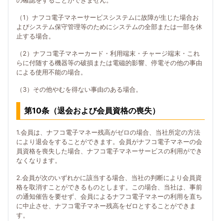
の確認をすることができません。
（1）ナフコ電子マネーサービスシステムに故障が生じた場合お
よびシステム保守管理等のためにシステムの全部または一部を休
止する場合。
（2）ナフコ電子マネーカード・利用端末・チャージ端末・これ
らに付随する機器等の破損または電磁的影響、停電その他の事由
による使用不能の場合。
（3）その他やむを得ない事由のある場合。
第10条（退会および会員資格の喪失）
1.会員は、ナフコ電子マネー残高がゼロの場合、当社所定の方法
により退会をすることができます。会員がナフコ電子マネーの会
員資格を喪失した場合、ナフコ電子マネーサービスの利用ができ
なくなります。
2.会員が次のいずれかに該当する場合、当社の判断により会員資
格を取消すことができるものとします。この場合、当社は、事前
の通知催告を要せず、会員によるナフコ電子マネーの利用を直ち
に中止させ、ナフコ電子マネー残高をゼロとすることができま
す。