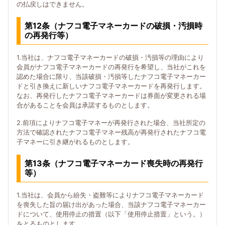
の払戻しはできません。
第12条（ナフコ電子マネーカードの破損・汚損時
の再発行等）
1.当社は、ナフコ電子マネーカードの破損・汚損等の理由により
会員がナフコ電子マネーカードの再発行を希望し、当社がこれを
認めた場合に限り、当該破損・汚損等したナフコ電子マネーカー
ドと引き換えに新しいナフコ電子マネーカードを再発行します。
なお、再発行したナフコ電子マネーカードは券面が変更される場
合があることを会員は承諾するものとします。
2.前項によりナフコ電子マネーが再発行された場合、当社所定の
方法で確認されたナフコ電子マネー残高が再発行されたナフコ電
子マネーに引き継がれるものとします。
第13条（ナフコ電子マネーカード喪失時の再発行
等）
1.当社は、会員から紛失・盗難等によりナフコ電子マネーカード
を喪失した旨の届け出があった場合、当該ナフコ電子マネーカー
ドについて、使用停止の措置（以下「使用停止措置」という。）
をとるものとします。