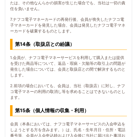
たは、その他なんらかの損害が生じた場合でも、当社は一切の責
任を負いません。
7.ナフコ電子マネーカードの再発行後、会員が喪失したナフコ電
子マネーカードを発見した場合、会員は発見したナフコ電子マネ
ーカードを破棄するものとします。
第14条（取扱店との紛議）
1.会員が、ナフコ電子マネーサービスを利用して購入または提供
を受けた商品等について、返品・瑕疵・欠陥等の取引上の問題が
発生した場合については、会員と取扱店との間で解決するものと
します。
2.前項の場合においても、会員は、当社（取扱店）に対し、ナフ
コ電子マネーの利用の取消し等を求めることはできないものとし
ます。
第15条（個人情報の収集・利用）
会員（本条においては、ナフコ電子マネーサービスの入会申込を
しようとする方を含みます。）は、氏名・生年月日・住所・電話
番号等、会員が入会申込時および入会後に当社に届け出た事項お