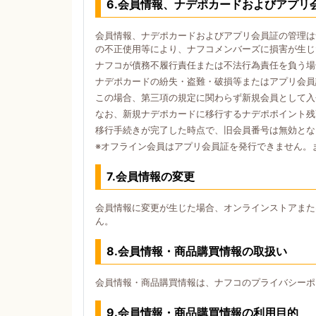
6.会員情報、ナデポカードおよびアプリ
会員情報、ナデポカードおよびアプリ会員証の管理は
の不正使用等により、ナフコメンバーズに損害が生じ
ナフコが債務不履行責任または不法行為責任を負う場
ナデポカードの紛失・盗難・破損等またはアプリ会員
この場合、第三項の規定に関わらず新規会員として入
なお、新規ナデポカードに移行するナデポポイント残
移行手続きが完了した時点で、旧会員番号は無効とな
※オフライン会員はアプリ会員証を発行できません。
7.会員情報の変更
会員情報に変更が生じた場合、オンラインストアまた
ん。
8.会員情報・商品購買情報の取扱い
会員情報・商品購買情報は、ナフコのプライバシーポ
9.会員情報・商品購買情報の利用目的