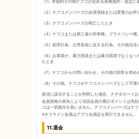
（1）本規約その他ナフコが定める各種規約・規定に
（2）ナフコメンバーズの会員登録または変更のお申
（3）ナフコメンバーズが死亡したとき
（4）ナフコまたは第三者の所有権、プライバシー権
（5）犯罪行為、公序良俗に反する行為、その他法令
（6）お客様が、暴力団員または暴力団員でなくなっ
たとき
（7）ナフコからの問い合わせ、その他の回答を求め
（8）その他、ナフコがナフコメンバーズとして不適
前項に該当することが判明した場合、ナデポカードお
会員資格の喪失により当該会員の累計ポイントは失効
コは一切責任を負いません。ナフコメンバーズはナフ
※オフライン会員はアプリ会員証を発行できません。
11.退会