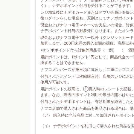
く）、ナデポポイント付与を受けることができます。
レジ精算後にナデポカードまたはアプリ会員証を提示
後ログインをした場合も、原則としてナデポポイント
現金およびナフコ電子マネーでお支払いの場合、対象商
ナデポポイント付与の対象外になります。またオンラ
現金およびナフコ電子マネー以外（クレジットカード
加算します。200円未満の購入金額の端数、商品以
※ナデポポイント付与対象外商品等（一例） ： 酒
累計ポイントは、1ポイント1円として、商品代金の
換することはできません。
ナフコメンバーズが第三項に違反し、二重にナフコメ
付与されたポイントは次回購入時、店舗のレジにおい
使用が可能です。
累計ポイントの残高は、①購入時のレシートの記載
ます。なお、過去のポイント利用の履歴の開示はいた
付与されたナデポポイントは、有効期限が経過したと
ナフコ店舗で購入された商品を返品される場合は、購
（ア） 購入時に当該商品に対して加算されたポイン
（イ） ナデポポイントを利用して購入された商品を