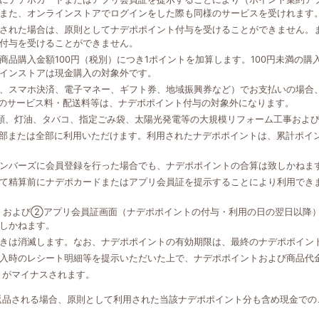
また、オンラインストアでログインをした際も同様のサービスを受けれます
された場合は、原則としてナデポポイント付与を受けることができません。
付与を受けることができません。
品購入金額100円（税別）につき1ポイントを加算します。100円未満の
インストアは現金購入の対象外です。
、スマホ決済、電子マネー、ギフト券、地域振興券など）でお支払いの場合、
外のサービス料・配送料等は、ナデポポイント付与の対象外になります。
類、灯油、タバコ、指定ごみ袋、太陽光発電等の大規模リフォーム工事およ
一部または全部に利用いただけます。利用されたナデポポイントは、累計ポイ
ンバーズに会員登録を行った場合でも、ナデポポイントの合算は致しかねま
て精算前にナデポカードまたはアプリ会員証を提示することにより利用でき
、および②アプリ会員証画面（ナデポポイントの付与・利用の日の翌日以降
しかねます。
きは消滅します。なお、ナデポポイントの有効期限は、最終のナデポポイン
入時のレシート明細等を提示いただいた上で、ナデポポイントおよび商品代
トがマイナスされます。
返品される場合、原則として利用された当該ナデポポイント分も含め現金での