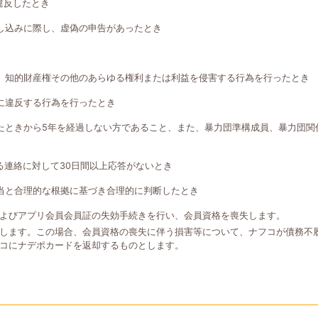
違反したとき
し込みに際し、虚偽の申告があったとき
、知的財産権その他のあらゆる権利または利益を侵害する行為を行ったとき
に違反する行為を行ったとき
たときから5年を経過しない方であること、また、暴力団準構成員、暴力団関
る連絡に対して30日間以上応答がないとき
当と合理的な根拠に基づき合理的に判断したとき
よびアプリ会員会員証の失効手続きを行い、会員資格を喪失します。
します。この場合、会員資格の喪失に伴う損害等について、ナフコが債務不
コにナデポカードを返却するものとします。