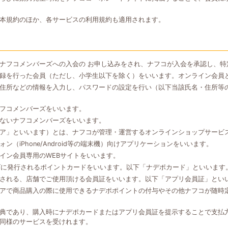
本規約のほか、各サービスの利用規約も適用されます。
ナフコメンバーズへの入会の お申し込みをされ、ナフコが入会を承認し、特
録を行った会員（ただし、小学生以下を除く）をいいます。オンライン会員
住所などの情報を入力し、パスワードの設定を行い（以下当該氏名・住所等
フコメンバーズをいいます。
ないナフコメンバーズをいいます。
ア」といいます）とは、ナフコが管理・運営するオンラインショップサービ
（iPhone/Android等の端末機）向けアプリケーションをいいます。
イン会員専用のWEBサイトをいいます。
ズに発行されるポイントカードをいいます。以下「ナデポカード」といいます
される、店舗でご使用頂ける会員証をいいます。以下「アプリ会員証」とい
アで商品購入の際に使用できるナデポポイントの付与やその他ナフコが随時
典であり、購入時にナデポカードまたはアプリ会員証を提示することで支払
同様のサービスを受けれます。