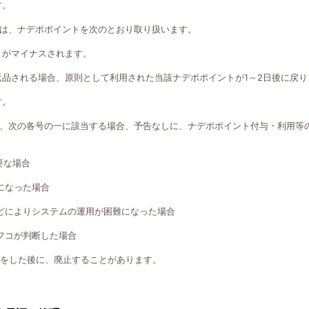
す。
は、ナデポポイントを次のとおり取り扱います。
トがマイナスされます。
返品される場合、原則として利用された当該ナデポポイントが1～2日後に戻り
す。
、次の各号の一に該当する場合、予告なしに、ナデポポイント付与・利用等
要な場合
になった場合
どによりシステムの運用が困難になった場合
フコが判断した場合
知をした後に、廃止することがあります。