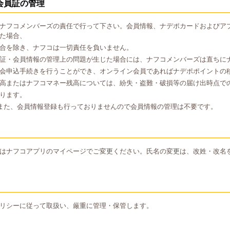
会員証の管理
ナフコメンバーズの責任で行って下さい。会員情報、ナデポカードおよびア
た場合、
合を除き、ナフコは一切責任を負いません。
証・会員情報の管理上の問題が生じた場合には、ナフコメンバーズは直ちに
会申込手続きを行うことができ、オンライン会員であればナデポポイントの
高またはナフコマネー残高については、紛失・盗難・破損等の届け出時点で
ります。
また、会員情報登録も行っておりませんので会員情報の管理は不要です。
はナフコアプリのマイページでご変更ください。氏名の変更は、改姓・改名
リシーに従って取扱い、厳重に管理・保管します。