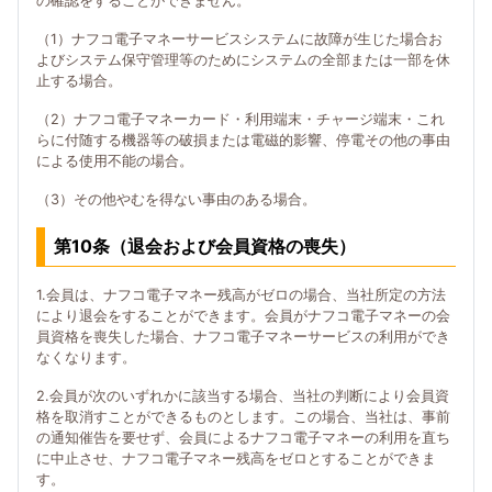
の確認をすることができません。
（1）ナフコ電子マネーサービスシステムに故障が生じた場合お
よびシステム保守管理等のためにシステムの全部または一部を休
止する場合。
（2）ナフコ電子マネーカード・利用端末・チャージ端末・これ
らに付随する機器等の破損または電磁的影響、停電その他の事由
による使用不能の場合。
（3）その他やむを得ない事由のある場合。
第10条（退会および会員資格の喪失）
1.会員は、ナフコ電子マネー残高がゼロの場合、当社所定の方法
により退会をすることができます。会員がナフコ電子マネーの会
員資格を喪失した場合、ナフコ電子マネーサービスの利用ができ
なくなります。
2.会員が次のいずれかに該当する場合、当社の判断により会員資
格を取消すことができるものとします。この場合、当社は、事前
の通知催告を要せず、会員によるナフコ電子マネーの利用を直ち
に中止させ、ナフコ電子マネー残高をゼロとすることができま
す。