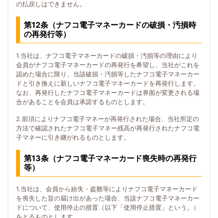
の払戻しはできません。
第12条（ナフコ電子マネーカードの破損・汚損時
の再発行等）
1.当社は、ナフコ電子マネーカードの破損・汚損等の理由により
会員がナフコ電子マネーカードの再発行を希望し、当社がこれを
認めた場合に限り、当該破損・汚損等したナフコ電子マネーカー
ドと引き換えに新しいナフコ電子マネーカードを再発行します。
なお、再発行したナフコ電子マネーカードは券面が変更される場
合があることを会員は承諾するものとします。
2.前項によりナフコ電子マネーが再発行された場合、当社所定の
方法で確認されたナフコ電子マネー残高が再発行されたナフコ電
子マネーに引き継がれるものとします。
第13条（ナフコ電子マネーカード喪失時の再発行
等）
1.当社は、会員から紛失・盗難等によりナフコ電子マネーカード
を喪失した旨の届け出があった場合、当該ナフコ電子マネーカー
ドについて、使用停止の措置（以下「使用停止措置」という。）
をとるものとします。