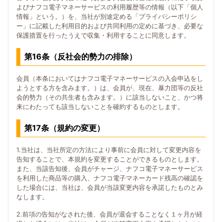
よびナフコ電子マネーサービスの利用履歴等の情報（以下「個人
情報」という。）を、当社が別途定める「プライバシーポリシ
ー」に記載した利用目的および共同利用の定めに基づき、必要な
保護措置を行ったうえで収集・利用することに同意します。
第16条（反社会的勢力の排除）
会員（本条においてはナフコ電子マネーサービスの入会申込をし
ようとする方を含みます。）は、会員が、現在、暴力団等の反社
会的勢力（その共生者も含みます。）に該当しないこと、かつ将
来にわたっても該当しないことを確約するものとします。
第17条（規約の変更）
1.当社は、当社所定の方法により事前に会員に対して変更内容を
告知することで、本規約を変更することができるものとします。
また、当該告知後、会員がチャージ、ナフコ電子マネーサービス
を利用した商品等の購入、ナフコ電子マネーカード残高の確認を
した場合には、当社は、会員が当該変更内容を承諾したものとみ
なします。
2.前項の告知がなされた後、会員が退会することなく１ヶ月が経