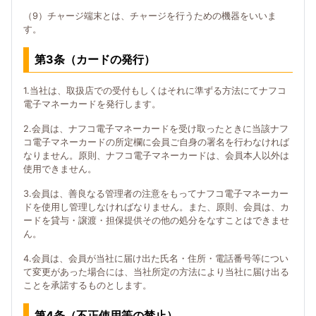
（9）チャージ端末とは、チャージを行うための機器をいいま
す。
第3条（カードの発行）
1.当社は、取扱店での受付もしくはそれに準ずる方法にてナフコ
電子マネーカードを発行します。
2.会員は、ナフコ電子マネーカードを受け取ったときに当該ナフ
コ電子マネーカードの所定欄に会員ご自身の署名を行わなければ
なりません。原則、ナフコ電子マネーカードは、会員本人以外は
使用できません。
3.会員は、善良なる管理者の注意をもってナフコ電子マネーカー
ドを使用し管理しなければなりません。また、原則、会員は、カ
ードを貸与・譲渡・担保提供その他の処分をなすことはできませ
ん。
4.会員は、会員が当社に届け出た氏名・住所・電話番号等につい
て変更があった場合には、当社所定の方法により当社に届け出る
ことを承諾するものとします。
第4条（不正使用等の禁止）