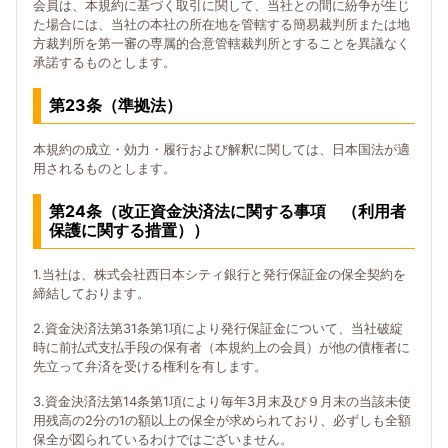
会員は、本規約に基づく取引に関して、当社との間に紛争が生じ
た場合には、当社の本社の所在地を管轄する簡易裁判所または地
方裁判所を第一審の専属的合意管轄裁判所とすることを異議なく
承諾するものとします。
第23条（準拠法）
本規約の成立・効力・履行および解釈に関しては、日本国法が適
用されるものとします。
第24条（改正資金決済法に関する事項 （利用者
保護に関する措置））
1.当社は、株式会社西日本シティ銀行と発行保証金の保全契約を
締結しております。
2.資金決済法第31条第1項により発行保証金について、当社破綻
時に前払式支払手段の保有者（本規約上の会員）が他の債権者に
先立って弁済を受ける権利を有します。
3.資金決済法第14条第1項により毎年3月末及び９月末の当該未使
用残高の2分の1の額以上の保全が求められており、必ずしも全額
保全が図られているわけではございません。