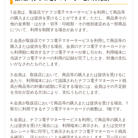
1.会員は、取扱店でナフコ電子マネーサービスを利用して商品等
の購入または提供を受けることができます。ただし、商品券その
他の金券類・はがき・切手・印紙類・その他別途定める一部商品
について、利用を制限する場合があります。
2.会員が取扱店でナフコ電子マネーサービスを利用して商品等の
購入または提供を受ける場合、会員のナフコ電子マネーカードか
ら利用額に相当するナフコ電子マネーが差し引かれ、利用端末に
当該ナフコ電子マネーの利用の記録が完了したとき、対価の支払
いがなされたものとします。
3.会員は、取扱店において、商品等の購入または提供を受けるに
あたり、利用端末において認識されたナフコ電子マネーカード残
高が商品等の対価の総額に不足する場合には、会員はその不足額
を当社が定める方法により、支払うものとします。
4.会員が取扱店において商品等の購入または提供を受ける場合、1
取引に利用できるナフコ電子マネーカードの枚数は、1枚です。
5.会員は、ナフコ電子マネーサービスを利用して商品等の購入ま
たは提供を受けた場合には、利用端末に表示され、または交付す
るレシート等に印字して表示されるナフコ電子マネーカード残高
を確認し、誤りがないことを確認するものとします。万一誤りが