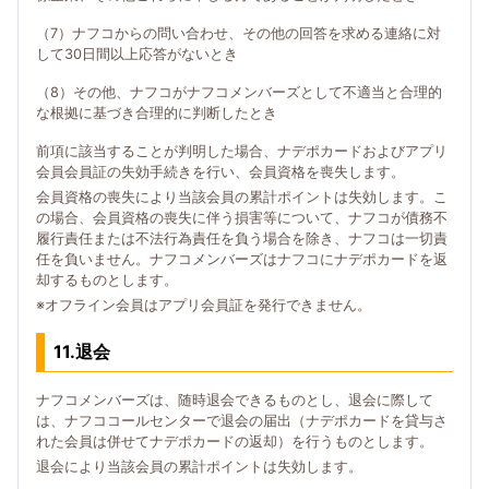
（7）ナフコからの問い合わせ、その他の回答を求める連絡に対
して30日間以上応答がないとき
（8）その他、ナフコがナフコメンバーズとして不適当と合理的
な根拠に基づき合理的に判断したとき
前項に該当することが判明した場合、ナデポカードおよびアプリ
会員会員証の失効手続きを行い、会員資格を喪失します。
会員資格の喪失により当該会員の累計ポイントは失効します。こ
の場合、会員資格の喪失に伴う損害等について、ナフコが債務不
履行責任または不法行為責任を負う場合を除き、ナフコは一切責
任を負いません。ナフコメンバーズはナフコにナデポカードを返
却するものとします。
※オフライン会員はアプリ会員証を発行できません。
11.退会
ナフコメンバーズは、随時退会できるものとし、退会に際して
は、ナフココールセンターで退会の届出（ナデポカードを貸与さ
れた会員は併せてナデポカードの返却）を行うものとします。
退会により当該会員の累計ポイントは失効します。