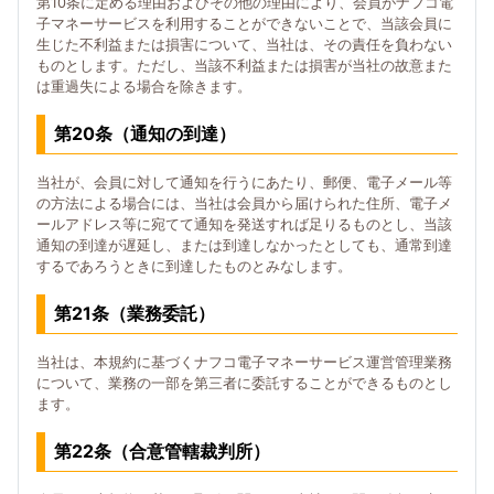
第10条に定める理由およびその他の理由により、会員がナフコ電
子マネーサービスを利用することができないことで、当該会員に
生じた不利益または損害について、当社は、その責任を負わない
ものとします。ただし、当該不利益または損害が当社の故意また
は重過失による場合を除きます。
第20条（通知の到達）
当社が、会員に対して通知を行うにあたり、郵便、電子メール等
の方法による場合には、当社は会員から届けられた住所、電子メ
ールアドレス等に宛てて通知を発送すれば足りるものとし、当該
通知の到達が遅延し、または到達しなかったとしても、通常到達
するであろうときに到達したものとみなします。
第21条（業務委託）
当社は、本規約に基づくナフコ電子マネーサービス運営管理業務
について、業務の一部を第三者に委託することができるものとし
ます。
第22条（合意管轄裁判所）