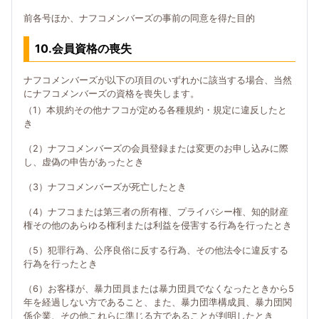
前各号ほか、ナフコメンバーズの事前の同意を得た目的
10.会員資格の喪失
ナフコメンバーズが以下の項目のいずれかに該当する場合、当然
にナフコメンバーズの資格を喪失します。
（1）本規約その他ナフコが定める各種規約・規定に違反したと
き
（2）ナフコメンバーズの会員登録または変更のお申し込みに際
し、虚偽の申告があったとき
（3）ナフコメンバーズが死亡したとき
（4）ナフコまたは第三者の所有権、プライバシー権、知的財産
権その他のあらゆる権利または利益を侵害する行為を行ったとき
（5）犯罪行為、公序良俗に反する行為、その他法令に違反する
行為を行ったとき
（6）お客様が、暴力団員または暴力団員でなくなったときから5
年を経過しない方であること、また、暴力団準構成員、暴力団関
係企業、その他これらに準じる方であることが判明したとき