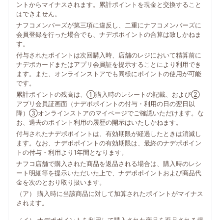
ントからマイナスされます。累計ポイントを現金と交換すること
はできません。
ナフコメンバーズが第三項に違反し、二重にナフコメンバーズに
会員登録を行った場合でも、ナデポポイントの合算は致しかねま
す。
付与されたポイントは次回購入時、店舗のレジにおいて精算前に
ナデポカードまたはアプリ会員証を提示することにより利用でき
ます。また、オンラインストアでも同様にポイントの使用が可能
です。
累計ポイントの残高は、①購入時のレシートの記載、および②
アプリ会員証画面（ナデポポイントの付与・利用の日の翌日以
降）③オンラインストアのマイページでご確認いただけます。な
お、過去のポイント利用の履歴の開示はいたしかねます。
付与されたナデポポイントは、有効期限が経過したときは消滅し
ます。なお、ナデポポイントの有効期限は、最終のナデポポイン
トの付与・利用より1年間となります。
ナフコ店舗で購入された商品を返品される場合は、購入時のレシ
ート明細等を提示いただいた上で、ナデポポイントおよび商品代
金を次のとおり取り扱います。
（ア） 購入時に当該商品に対して加算されたポイントがマイナス
されます。