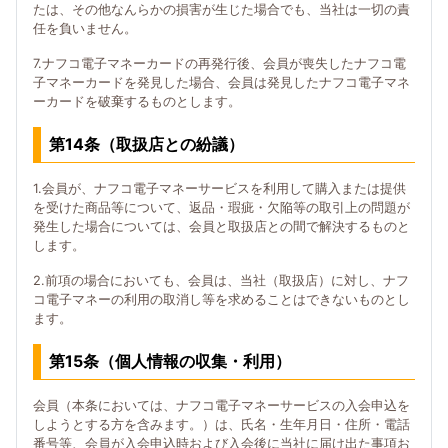
たは、その他なんらかの損害が生じた場合でも、当社は一切の責
任を負いません。
7.ナフコ電子マネーカードの再発行後、会員が喪失したナフコ電
子マネーカードを発見した場合、会員は発見したナフコ電子マネ
ーカードを破棄するものとします。
第14条（取扱店との紛議）
1.会員が、ナフコ電子マネーサービスを利用して購入または提供
を受けた商品等について、返品・瑕疵・欠陥等の取引上の問題が
発生した場合については、会員と取扱店との間で解決するものと
します。
2.前項の場合においても、会員は、当社（取扱店）に対し、ナフ
コ電子マネーの利用の取消し等を求めることはできないものとし
ます。
第15条（個人情報の収集・利用）
会員（本条においては、ナフコ電子マネーサービスの入会申込を
しようとする方を含みます。）は、氏名・生年月日・住所・電話
番号等、会員が入会申込時および入会後に当社に届け出た事項お