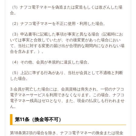
（1）ナフコ電子マネーを偽造または変造もしくは改ざんした場
合。
（2）ナフコ電子マネーを不正に使用・利用した場合。
（3）申込書等に記載した事項が事実と異なる場合（記載時にお
いては事実と合致していたが、その後変更があった場合におい
て、当社に対する変更の届け出が合理的な期間内になされない場
合を含みます。）。
（4）その他、会員が本規約に違反した場合。
（5）上記に準ずる行為があり、当社が会員として不適格と判断
した場合。
3.会員が死亡した場合には、会員資格は喪失され、一切のナフコ
電子マネーサービスを利用できなくなります。この場合、ナフコ
電子マネー残高はゼロとなり、また、現金の払戻しも行われませ
ん。
第11条（換金等不可）
第18条第2項の場合を除き、ナフコ電子マネーの換金または現金