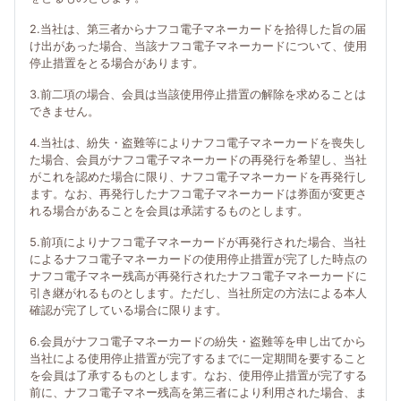
2.当社は、第三者からナフコ電子マネーカードを拾得した旨の届
け出があった場合、当該ナフコ電子マネーカードについて、使用
停止措置をとる場合があります。
3.前二項の場合、会員は当該使用停止措置の解除を求めることは
できません。
4.当社は、紛失・盗難等によりナフコ電子マネーカードを喪失し
た場合、会員がナフコ電子マネーカードの再発行を希望し、当社
がこれを認めた場合に限り、ナフコ電子マネーカードを再発行し
ます。なお、再発行したナフコ電子マネーカードは券面が変更さ
れる場合があることを会員は承諾するものとします。
5.前項によりナフコ電子マネーカードが再発行された場合、当社
によるナフコ電子マネーカードの使用停止措置が完了した時点の
ナフコ電子マネー残高が再発行されたナフコ電子マネーカードに
引き継がれるものとします。ただし、当社所定の方法による本人
確認が完了している場合に限ります。
6.会員がナフコ電子マネーカードの紛失・盗難等を申し出てから
当社による使用停止措置が完了するまでに一定期間を要すること
を会員は了承するものとします。なお、使用停止措置が完了する
前に、ナフコ電子マネー残高を第三者により利用された場合、ま