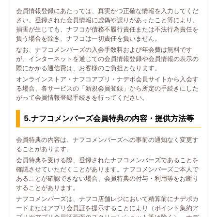
会員情報登録にあたっては、真実かつ正確な情報を入力してくだ
さい。登録された会員情報に虚偽や誤りがあったこと等により、
損害が生じても、ナフコが債務不履行責任または不法行為責任を
負う場合を除き、ナフコは一切責任を負いません。
なお、ナフコメンバーズの入会手数料および年会費は無料です
が、インターネットを通じての会員情報登録や会員情報の表示の
際にかかる通信費は、お客様のご負担となります。
オンラインストア・ナフコアプリ・ナデポ会員サイトから入会す
る場合、各サービスの「新規会員登録」から所定の手続きにした
がって会員情報登録手続きを行ってください。
5.ナフコメンバーズ会員特典の内容・提供方法等
会員特典の内容は、ナフコメンバーズへの事前の通知なく変更す
ることがあります。
会員特典を受ける際、登録されたナフコメンバーズであることを
確認させていただくことがあります。ナフコメンバーズご本人で
あることが確認できない場合、会員特典の付与・利用等をお断り
することがあります。
ナフコメンバーズは、ナフコ店舗レジにおいて精算前にナデポカ
ードまたはアプリ会員証を提示することにより（ポイント集約ア