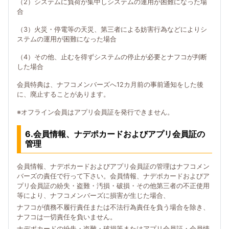
（2）システムに負荷が集中しシステムの運用が困難になった場
合
（3）火災・停電等の天災、第三者による妨害行為などによりシ
ステムの運用が困難になった場合
（4）その他、止むを得ずシステムの停止が必要とナフコが判断
した場合
会員特典は、ナフコメンバーズへ12カ月前の事前通知をした後
に、廃止することがあります。
※オフライン会員はアプリ会員証を発行できません。
6.会員情報、ナデポカードおよびアプリ会員証の
管理
会員情報、ナデポカードおよびアプリ会員証の管理はナフコメン
バーズの責任で行って下さい。会員情報、ナデポカードおよびア
プリ会員証の紛失・盗難・汚損・破損・その他第三者の不正使用
等により、ナフコメンバーズに損害が生じた場合、
ナフコが債務不履行責任または不法行為責任を負う場合を除き、
ナフコは一切責任を負いません。
ナデポカードの紛失・盗難・破損等またはアプリ会員証・会員情