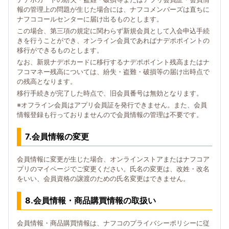
報の管理上の問題が生じた場合には、ナフコメンバーズは直ちに
ナフココールセンターに届け出るものとします。
この場合、第三項の規定に関わらず新規会員として入会申込手続
きを行うことができ、オンライン会員であればナデポポイントの
移行ができるものとします。
なお、新規ナデポカードに移行するナデポポイント残高またはナ
フコマネー残高については、紛失・盗難・破損等の届け出時点で
の残高となります。
移行手続きが完了した時点で、旧会員番号は無効となります。
※オフライン会員はアプリ会員証を発行できません。また、会員
情報登録も行っておりませんので会員情報の管理は不要です。
7.会員情報の変更
会員情報に変更が生じた場合、オンラインストアまたはナフコア
プリのマイページでご変更ください。氏名の変更は、改姓・改名
をいい、会員資格の譲渡のための氏名変更はできません。
8.会員情報・商品購買情報の取扱い
会員情報・商品購買情報は、ナフコのプライバシーポリシーに従