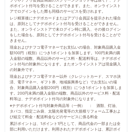
プリやアプリ会員証画面のスクリーンショット等は除く）、ナデ
ポポイント付与を受けることができます。また、オンラインスト
アでログインをした際も同様のサービスを受けれます。
レジ精算後にナデポカードまたはアプリ会員証を提示された場合
は、原則としてナデポポイント付与を受けることができません。
また、オンラインストアで未ログイン時に購入、その後ログイン
をした場合も、原則としてナデポポイント付与を受けることがで
きません。
現金およびナフコ電子マネーでお支払いの場合、対象商品購入金
額100円（税別）につき1ポイントを加算します。100円未満の購
入金額の端数、商品以外のサービス料・配送料等は、ナデポポイ
ント付与の対象外になります。またオンラインストアは現金購入
の対象外です。
現金およびナフコ電子マネー以外（クレジットカード、スマホ決
済、電子マネー、ギフト券、地域振興券など）でお支払いの場
合、対象商品購入金額200円（税別）につき1ポイントを加算しま
す。200円未満の購入金額の端数、商品以外のサービス料・配送
料等は、ナデポポイント付与の対象外になります。
※ナデポポイント付与対象外商品等（一例） ： 酒類、灯油、
タバコ、指定ごみ袋、太陽光発電等の大規模リフォーム工事およ
び組立て料金・配送料金などのサービスに係る料金
累計ポイントは、1ポイント1円として、商品代金の一部または全
部に利用いただけます。利用されたナデポポイントは、累計ポイ