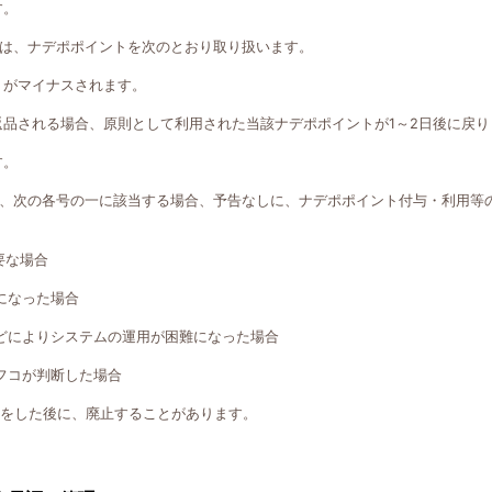
す。
は、ナデポポイントを次のとおり取り扱います。
トがマイナスされます。
返品される場合、原則として利用された当該ナデポポイントが1～2日後に戻り
す。
、次の各号の一に該当する場合、予告なしに、ナデポポイント付与・利用等
要な場合
になった場合
どによりシステムの運用が困難になった場合
フコが判断した場合
知をした後に、廃止することがあります。