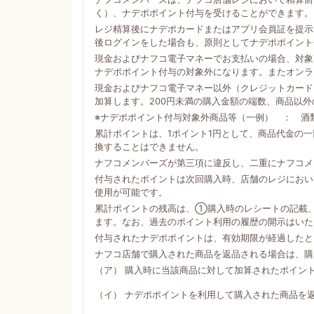
く）、ナデポポイント付与を受けることができます。
レジ精算後にナデポカードまたはアプリ会員証を提示
後ログインをした場合も、原則としてナデポポイント
現金およびナフコ電子マネーでお支払いの場合、対象商
ナデポポイント付与の対象外になります。またオンラ
現金およびナフコ電子マネー以外（クレジットカード
加算します。200円未満の購入金額の端数、商品以
※ナデポポイント付与対象外商品等（一例） ： 酒
累計ポイントは、1ポイント1円として、商品代金の
換することはできません。
ナフコメンバーズが第三項に違反し、二重にナフコメ
付与されたポイントは次回購入時、店舗のレジにおい
使用が可能です。
累計ポイントの残高は、①購入時のレシートの記載
ます。なお、過去のポイント利用の履歴の開示はいた
付与されたナデポポイントは、有効期限が経過したと
ナフコ店舗で購入された商品を返品される場合は、購
（ア） 購入時に当該商品に対して加算されたポイン
（イ） ナデポポイントを利用して購入された商品を