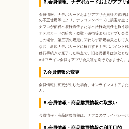
6.会員情報、ナデポカードおよびアプリ
会員情報、ナデポカードおよびアプリ会員証の管理は
の不正使用等により、ナフコメンバーズに損害が生じ
ナフコが債務不履行責任または不法行為責任を負う場
ナデポカードの紛失・盗難・破損等またはアプリ会員
この場合、第三項の規定に関わらず新規会員として入
なお、新規ナデポカードに移行するナデポポイント残
移行手続きが完了した時点で、旧会員番号は無効とな
※オフライン会員はアプリ会員証を発行できません。
7.会員情報の変更
会員情報に変更が生じた場合、オンラインストアまた
ん。
8.会員情報・商品購買情報の取扱い
会員情報・商品購買情報は、ナフコのプライバシーポ
9.会員情報・商品購買情報の利用目的