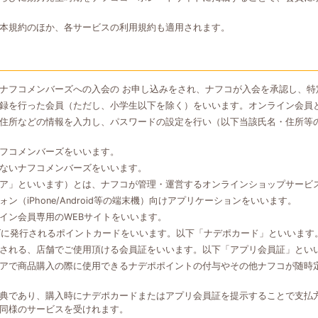
本規約のほか、各サービスの利用規約も適用されます。
ナフコメンバーズへの入会の お申し込みをされ、ナフコが入会を承認し、特
録を行った会員（ただし、小学生以下を除く）をいいます。オンライン会員
住所などの情報を入力し、パスワードの設定を行い（以下当該氏名・住所等
フコメンバーズをいいます。
ないナフコメンバーズをいいます。
ア」といいます）とは、ナフコが管理・運営するオンラインショップサービ
（iPhone/Android等の端末機）向けアプリケーションをいいます。
イン会員専用のWEBサイトをいいます。
ズに発行されるポイントカードをいいます。以下「ナデポカード」といいます
される、店舗でご使用頂ける会員証をいいます。以下「アプリ会員証」とい
アで商品購入の際に使用できるナデポポイントの付与やその他ナフコが随時
典であり、購入時にナデポカードまたはアプリ会員証を提示することで支払
同様のサービスを受けれます。