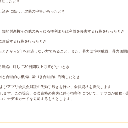
違反したとき
し込みに際し、虚偽の申告があったとき
、知的財産権その他のあらゆる権利または利益を侵害する行為を行ったとき
に違反する行為を行ったとき
たときから5年を経過しない方であること、また、暴力団準構成員、暴力団関
る連絡に対して30日間以上応答がないとき
当と合理的な根拠に基づき合理的に判断したとき
よびアプリ会員会員証の失効手続きを行い、会員資格を喪失します。
します。この場合、会員資格の喪失に伴う損害等について、ナフコが債務不
コにナデポカードを返却するものとします。