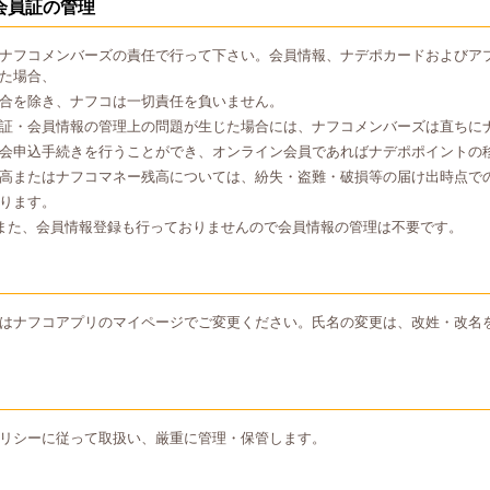
会員証の管理
ナフコメンバーズの責任で行って下さい。会員情報、ナデポカードおよびア
た場合、
合を除き、ナフコは一切責任を負いません。
証・会員情報の管理上の問題が生じた場合には、ナフコメンバーズは直ちに
会申込手続きを行うことができ、オンライン会員であればナデポポイントの
高またはナフコマネー残高については、紛失・盗難・破損等の届け出時点で
ります。
また、会員情報登録も行っておりませんので会員情報の管理は不要です。
はナフコアプリのマイページでご変更ください。氏名の変更は、改姓・改名
リシーに従って取扱い、厳重に管理・保管します。