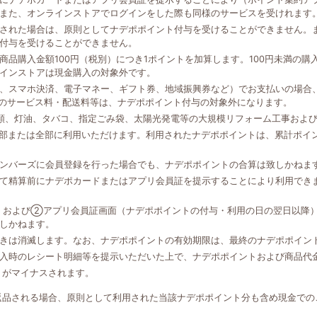
また、オンラインストアでログインをした際も同様のサービスを受けれます
された場合は、原則としてナデポポイント付与を受けることができません。
付与を受けることができません。
品購入金額100円（税別）につき1ポイントを加算します。100円未満の
インストアは現金購入の対象外です。
、スマホ決済、電子マネー、ギフト券、地域振興券など）でお支払いの場合、
外のサービス料・配送料等は、ナデポポイント付与の対象外になります。
類、灯油、タバコ、指定ごみ袋、太陽光発電等の大規模リフォーム工事およ
一部または全部に利用いただけます。利用されたナデポポイントは、累計ポイ
ンバーズに会員登録を行った場合でも、ナデポポイントの合算は致しかねま
て精算前にナデポカードまたはアプリ会員証を提示することにより利用でき
、および②アプリ会員証画面（ナデポポイントの付与・利用の日の翌日以降
しかねます。
きは消滅します。なお、ナデポポイントの有効期限は、最終のナデポポイン
入時のレシート明細等を提示いただいた上で、ナデポポイントおよび商品代
トがマイナスされます。
返品される場合、原則として利用された当該ナデポポイント分も含め現金での