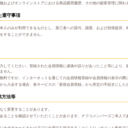
舗およびオンラインストアにおける商品購買履歴、その他の顧客管理に関わ
た遵守事項
本人のみが利用できるものとし、第三者への貸与、譲渡、および担保提供、
をすることができません。
力してください。登録された会員情報に虚偽や誤りがあったこと等により、
ません。
無料ですが、インターネットを通じての会員情報登録や会員情報の表示の際
から入会する場合、各サービスの「新規会員登録」から所定の手続きにした
供方法等
なく変更することがあります。
あることを確認させていただくことがあります。ナフコメンバーズご本人で
にナデポカードまたはアプリ会員証を提示することにより（ポイント集約ア