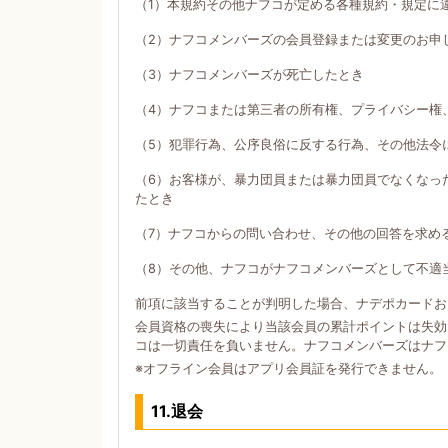
（1）本規約その他ナフコが定める各種規約・規定に
（2）ナフコメンバーズの会員登録または変更のお申
（3）ナフコメンバーズが死亡したとき
（4）ナフコまたは第三者の所有権、プライバシー権
（5）犯罪行為、公序良俗に反する行為、その他法令
（6）お客様が、暴力団員または暴力団員でなくなっ
たとき
（7）ナフコからの問い合わせ、その他の回答を求め
（8）その他、ナフコがナフコメンバーズとして不適
前項に該当することが判明した場合、ナデポカードお
会員資格の喪失により当該会員の累計ポイントは失効
コは一切責任を負いません。ナフコメンバーズはナフ
※オフライン会員はアプリ会員証を発行できません。
11.退会