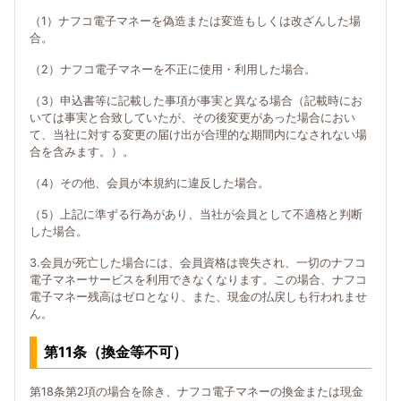
（1）ナフコ電子マネーを偽造または変造もしくは改ざんした場
合。
（2）ナフコ電子マネーを不正に使用・利用した場合。
（3）申込書等に記載した事項が事実と異なる場合（記載時にお
いては事実と合致していたが、その後変更があった場合におい
て、当社に対する変更の届け出が合理的な期間内になされない場
合を含みます。）。
（4）その他、会員が本規約に違反した場合。
（5）上記に準ずる行為があり、当社が会員として不適格と判断
した場合。
3.会員が死亡した場合には、会員資格は喪失され、一切のナフコ
電子マネーサービスを利用できなくなります。この場合、ナフコ
電子マネー残高はゼロとなり、また、現金の払戻しも行われませ
ん。
第11条（換金等不可）
第18条第2項の場合を除き、ナフコ電子マネーの換金または現金