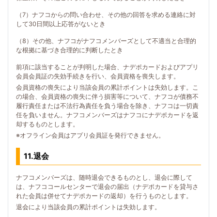
（7）ナフコからの問い合わせ、その他の回答を求める連絡に対
して30日間以上応答がないとき
（8）その他、ナフコがナフコメンバーズとして不適当と合理的
な根拠に基づき合理的に判断したとき
前項に該当することが判明した場合、ナデポカードおよびアプリ
会員会員証の失効手続きを行い、会員資格を喪失します。
会員資格の喪失により当該会員の累計ポイントは失効します。こ
の場合、会員資格の喪失に伴う損害等について、ナフコが債務不
履行責任または不法行為責任を負う場合を除き、ナフコは一切責
任を負いません。ナフコメンバーズはナフコにナデポカードを返
却するものとします。
※オフライン会員はアプリ会員証を発行できません。
11.退会
ナフコメンバーズは、随時退会できるものとし、退会に際して
は、ナフココールセンターで退会の届出（ナデポカードを貸与さ
れた会員は併せてナデポカードの返却）を行うものとします。
退会により当該会員の累計ポイントは失効します。