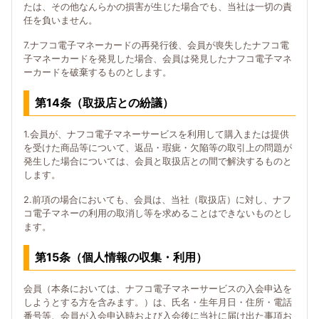
たは、その他なんらかの損害が生じた場合でも、当社は一切の責
任を負いません。
7.ナフコ電子マネーカードの再発行後、会員が喪失したナフコ電
子マネーカードを発見した場合、会員は発見したナフコ電子マネ
ーカードを破棄するものとします。
第14条（取扱店との紛議）
1.会員が、ナフコ電子マネーサービスを利用して購入または提供
を受けた商品等について、返品・瑕疵・欠陥等の取引上の問題が
発生した場合については、会員と取扱店との間で解決するものと
します。
2.前項の場合においても、会員は、当社（取扱店）に対し、ナフ
コ電子マネーの利用の取消し等を求めることはできないものとし
ます。
第15条（個人情報の収集・利用）
会員（本条においては、ナフコ電子マネーサービスの入会申込を
しようとする方を含みます。）は、氏名・生年月日・住所・電話
番号等、会員が入会申込時および入会後に当社に届け出た事項お