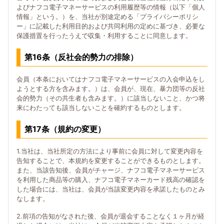
よびナフコ電子マネーサービスの利用履歴等の情報（以下「個人
情報」という。）を、当社が別途定める「プライバシーポリシ
ー」に記載した利用目的および共同利用の定めに基づき、必要な
保護措置を行ったうえで収集・利用することに同意します。
第16条（反社会的勢力の排除）
会員（本条においてはナフコ電子マネーサービスの入会申込をし
ようとする方を含みます。）は、会員が、現在、暴力団等の反社
会的勢力（その共生者も含みます。）に該当しないこと、かつ将
来にわたっても該当しないことを確約するものとします。
第17条（規約の変更）
1.当社は、当社所定の方法により事前に会員に対して変更内容を
告知することで、本規約を変更することができるものとします。
また、当該告知後、会員がチャージ、ナフコ電子マネーサービス
を利用した商品等の購入、ナフコ電子マネーカード残高の確認を
した場合には、当社は、会員が当該変更内容を承諾したものとみ
なします。
2.前項の告知がなされた後、会員が退会することなく１ヶ月が経