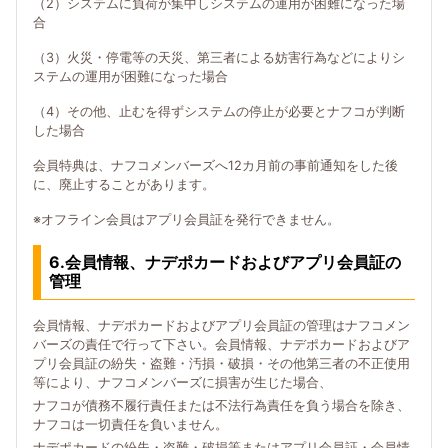
（2）システムに負荷が集中しシステムの運用が困難になった場
合
（3）火災・停電等の天災、第三者による妨害行為などによりシ
ステムの運用が困難になった場合
（4）その他、止むを得ずシステムの停止が必要とナフコが判断
した場合
会員特典は、ナフコメンバーズへ12カ月前の事前通知をした後
に、廃止することがあります。
※オフライン会員はアプリ会員証を発行できません。
6.会員情報、ナデポカードおよびアプリ会員証の
管理
会員情報、ナデポカードおよびアプリ会員証の管理はナフコメン
バーズの責任で行って下さい。会員情報、ナデポカードおよびア
プリ会員証の紛失・盗難・汚損・破損・その他第三者の不正使用
等により、ナフコメンバーズに損害が生じた場合、
ナフコが債務不履行責任または不法行為責任を負う場合を除き、
ナフコは一切責任を負いません。
ナデポカードの紛失・盗難・破損等またはアプリ会員証・会員情