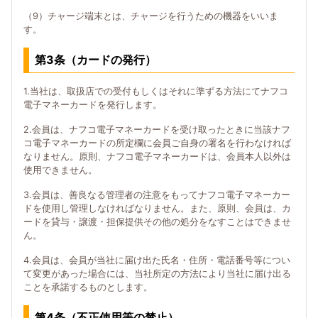
（9）チャージ端末とは、チャージを行うための機器をいいま
す。
第3条（カードの発行）
1.当社は、取扱店での受付もしくはそれに準ずる方法にてナフコ
電子マネーカードを発行します。
2.会員は、ナフコ電子マネーカードを受け取ったときに当該ナフ
コ電子マネーカードの所定欄に会員ご自身の署名を行わなければ
なりません。原則、ナフコ電子マネーカードは、会員本人以外は
使用できません。
3.会員は、善良なる管理者の注意をもってナフコ電子マネーカー
ドを使用し管理しなければなりません。また、原則、会員は、カ
ードを貸与・譲渡・担保提供その他の処分をなすことはできませ
ん。
4.会員は、会員が当社に届け出た氏名・住所・電話番号等につい
て変更があった場合には、当社所定の方法により当社に届け出る
ことを承諾するものとします。
第4条（不正使用等の禁止）