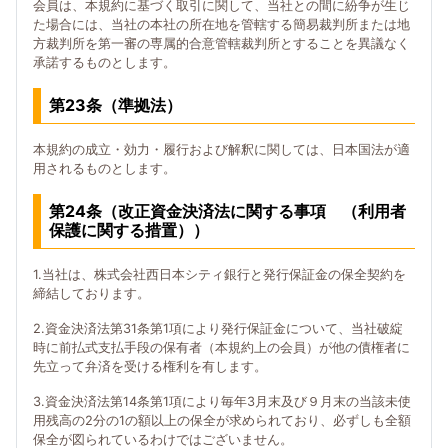
会員は、本規約に基づく取引に関して、当社との間に紛争が生じ
た場合には、当社の本社の所在地を管轄する簡易裁判所または地
方裁判所を第一審の専属的合意管轄裁判所とすることを異議なく
承諾するものとします。
第23条（準拠法）
本規約の成立・効力・履行および解釈に関しては、日本国法が適
用されるものとします。
第24条（改正資金決済法に関する事項 （利用者
保護に関する措置））
1.当社は、株式会社西日本シティ銀行と発行保証金の保全契約を
締結しております。
2.資金決済法第31条第1項により発行保証金について、当社破綻
時に前払式支払手段の保有者（本規約上の会員）が他の債権者に
先立って弁済を受ける権利を有します。
3.資金決済法第14条第1項により毎年3月末及び９月末の当該未使
用残高の2分の1の額以上の保全が求められており、必ずしも全額
保全が図られているわけではございません。