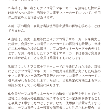
2.当社は、第三者からナフコ電子マネーカードを拾得した旨の届
け出があった場合、当該ナフコ電子マネーカードについて、使用
停止措置をとる場合があります。
3.前二項の場合、会員は当該使用停止措置の解除を求めることは
できません。
4.当社は、紛失・盗難等によりナフコ電子マネーカードを喪失し
た場合、会員がナフコ電子マネーカードの再発行を希望し、当社
がこれを認めた場合に限り、ナフコ電子マネーカードを再発行し
ます。なお、再発行したナフコ電子マネーカードは券面が変更さ
れる場合があることを会員は承諾するものとします。
5.前項によりナフコ電子マネーカードが再発行された場合、当社
によるナフコ電子マネーカードの使用停止措置が完了した時点の
ナフコ電子マネー残高が再発行されたナフコ電子マネーカードに
引き継がれるものとします。ただし、当社所定の方法による本人
確認が完了している場合に限ります。
6.会員がナフコ電子マネーカードの紛失・盗難等を申し出てから
当社による使用停止措置が完了するまでに一定期間を要すること
を会員は了承するものとします。なお、使用停止措置が完了する
前に、ナフコ電子マネー残高を第三者により利用された場合、ま