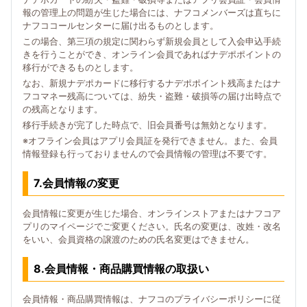
報の管理上の問題が生じた場合には、ナフコメンバーズは直ちに
ナフココールセンターに届け出るものとします。
この場合、第三項の規定に関わらず新規会員として入会申込手続
きを行うことができ、オンライン会員であればナデポポイントの
移行ができるものとします。
なお、新規ナデポカードに移行するナデポポイント残高またはナ
フコマネー残高については、紛失・盗難・破損等の届け出時点で
の残高となります。
移行手続きが完了した時点で、旧会員番号は無効となります。
※オフライン会員はアプリ会員証を発行できません。また、会員
情報登録も行っておりませんので会員情報の管理は不要です。
7.会員情報の変更
会員情報に変更が生じた場合、オンラインストアまたはナフコア
プリのマイページでご変更ください。氏名の変更は、改姓・改名
をいい、会員資格の譲渡のための氏名変更はできません。
8.会員情報・商品購買情報の取扱い
会員情報・商品購買情報は、ナフコのプライバシーポリシーに従