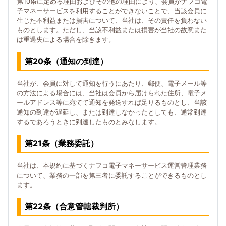
第10条に定める理由およびその他の理由により、会員がナフコ電
子マネーサービスを利用することができないことで、当該会員に
生じた不利益または損害について、当社は、その責任を負わない
ものとします。ただし、当該不利益または損害が当社の故意また
は重過失による場合を除きます。
第20条（通知の到達）
当社が、会員に対して通知を行うにあたり、郵便、電子メール等
の方法による場合には、当社は会員から届けられた住所、電子メ
ールアドレス等に宛てて通知を発送すれば足りるものとし、当該
通知の到達が遅延し、または到達しなかったとしても、通常到達
するであろうときに到達したものとみなします。
第21条（業務委託）
当社は、本規約に基づくナフコ電子マネーサービス運営管理業務
について、業務の一部を第三者に委託することができるものとし
ます。
第22条（合意管轄裁判所）