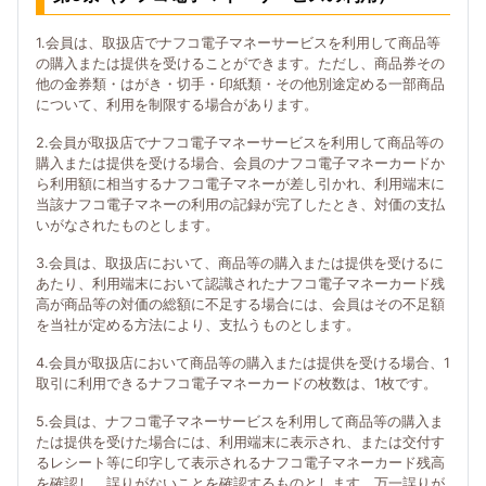
1.会員は、取扱店でナフコ電子マネーサービスを利用して商品等
の購入または提供を受けることができます。ただし、商品券その
他の金券類・はがき・切手・印紙類・その他別途定める一部商品
について、利用を制限する場合があります。
2.会員が取扱店でナフコ電子マネーサービスを利用して商品等の
購入または提供を受ける場合、会員のナフコ電子マネーカードか
ら利用額に相当するナフコ電子マネーが差し引かれ、利用端末に
当該ナフコ電子マネーの利用の記録が完了したとき、対価の支払
いがなされたものとします。
3.会員は、取扱店において、商品等の購入または提供を受けるに
あたり、利用端末において認識されたナフコ電子マネーカード残
高が商品等の対価の総額に不足する場合には、会員はその不足額
を当社が定める方法により、支払うものとします。
4.会員が取扱店において商品等の購入または提供を受ける場合、1
取引に利用できるナフコ電子マネーカードの枚数は、1枚です。
5.会員は、ナフコ電子マネーサービスを利用して商品等の購入ま
たは提供を受けた場合には、利用端末に表示され、または交付す
るレシート等に印字して表示されるナフコ電子マネーカード残高
を確認し、誤りがないことを確認するものとします。万一誤りが