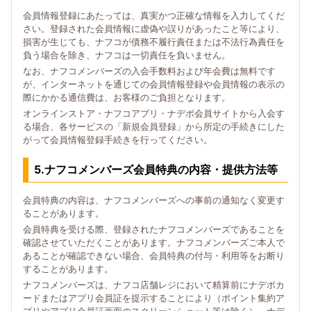
会員情報登録にあたっては、真実かつ正確な情報を入力してくだ
さい。登録された会員情報に虚偽や誤りがあったこと等により、
損害が生じても、ナフコが債務不履行責任または不法行為責任を
負う場合を除き、ナフコは一切責任を負いません。
なお、ナフコメンバーズの入会手数料および年会費は無料です
が、インターネットを通じての会員情報登録や会員情報の表示の
際にかかる通信費は、お客様のご負担となります。
オンラインストア・ナフコアプリ・ナデポ会員サイトから入会す
る場合、各サービスの「新規会員登録」から所定の手続きにした
がって会員情報登録手続きを行ってください。
5.ナフコメンバーズ会員特典の内容・提供方法等
会員特典の内容は、ナフコメンバーズへの事前の通知なく変更す
ることがあります。
会員特典を受ける際、登録されたナフコメンバーズであることを
確認させていただくことがあります。ナフコメンバーズご本人で
あることが確認できない場合、会員特典の付与・利用等をお断り
することがあります。
ナフコメンバーズは、ナフコ店舗レジにおいて精算前にナデポカ
ードまたはアプリ会員証を提示することにより（ポイント集約ア