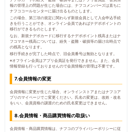
報の管理上の問題が生じた場合には、ナフコメンバーズは直ちに
ナフココールセンターに届け出るものとします。
この場合、第三項の規定に関わらず新規会員として入会申込手続
きを行うことができ、オンライン会員であればナデポポイントの
移行ができるものとします。
なお、新規ナデポカードに移行するナデポポイント残高またはナ
フコマネー残高については、紛失・盗難・破損等の届け出時点で
の残高となります。
移行手続きが完了した時点で、旧会員番号は無効となります。
※オフライン会員はアプリ会員証を発行できません。また、会員
情報登録も行っておりませんので会員情報の管理は不要です。
7.会員情報の変更
会員情報に変更が生じた場合、オンラインストアまたはナフコア
プリのマイページでご変更ください。氏名の変更は、改姓・改名
をいい、会員資格の譲渡のための氏名変更はできません。
8.会員情報・商品購買情報の取扱い
会員情報・商品購買情報は、ナフコのプライバシーポリシーに従