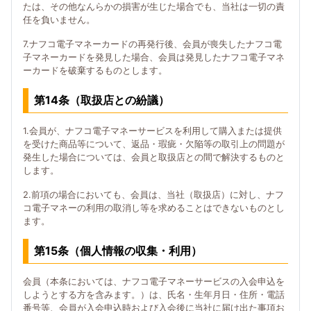
たは、その他なんらかの損害が生じた場合でも、当社は一切の責
任を負いません。
7.ナフコ電子マネーカードの再発行後、会員が喪失したナフコ電
子マネーカードを発見した場合、会員は発見したナフコ電子マネ
ーカードを破棄するものとします。
第14条（取扱店との紛議）
1.会員が、ナフコ電子マネーサービスを利用して購入または提供
を受けた商品等について、返品・瑕疵・欠陥等の取引上の問題が
発生した場合については、会員と取扱店との間で解決するものと
します。
2.前項の場合においても、会員は、当社（取扱店）に対し、ナフ
コ電子マネーの利用の取消し等を求めることはできないものとし
ます。
第15条（個人情報の収集・利用）
会員（本条においては、ナフコ電子マネーサービスの入会申込を
しようとする方を含みます。）は、氏名・生年月日・住所・電話
番号等、会員が入会申込時および入会後に当社に届け出た事項お