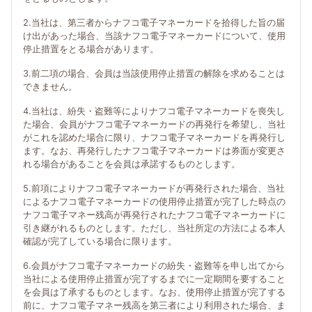
2.当社は、第三者からナフコ電子マネーカードを拾得した旨の届
け出があった場合、当該ナフコ電子マネーカードについて、使用
停止措置をとる場合があります。
3.前二項の場合、会員は当該使用停止措置の解除を求めることは
できません。
4.当社は、紛失・盗難等によりナフコ電子マネーカードを喪失し
た場合、会員がナフコ電子マネーカードの再発行を希望し、当社
がこれを認めた場合に限り、ナフコ電子マネーカードを再発行し
ます。なお、再発行したナフコ電子マネーカードは券面が変更さ
れる場合があることを会員は承諾するものとします。
5.前項によりナフコ電子マネーカードが再発行された場合、当社
によるナフコ電子マネーカードの使用停止措置が完了した時点の
ナフコ電子マネー残高が再発行されたナフコ電子マネーカードに
引き継がれるものとします。ただし、当社所定の方法による本人
確認が完了している場合に限ります。
6.会員がナフコ電子マネーカードの紛失・盗難等を申し出てから
当社による使用停止措置が完了するまでに一定期間を要すること
を会員は了承するものとします。なお、使用停止措置が完了する
前に、ナフコ電子マネー残高を第三者により利用された場合、ま