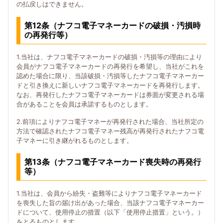
の払戻しはできません。
第12条（ナフコ電子マネーカードの破損・汚損時
の再発行等）
1.当社は、ナフコ電子マネーカードの破損・汚損等の理由により
会員がナフコ電子マネーカードの再発行を希望し、当社がこれを
認めた場合に限り、当該破損・汚損等したナフコ電子マネーカー
ドと引き換えに新しいナフコ電子マネーカードを再発行します。
なお、再発行したナフコ電子マネーカードは券面が変更される場
合があることを会員は承諾するものとします。
2.前項によりナフコ電子マネーが再発行された場合、当社所定の
方法で確認されたナフコ電子マネー残高が再発行されたナフコ電
子マネーに引き継がれるものとします。
第13条（ナフコ電子マネーカード喪失時の再発行
等）
1.当社は、会員から紛失・盗難等によりナフコ電子マネーカード
を喪失した旨の届け出があった場合、当該ナフコ電子マネーカー
ドについて、使用停止の措置（以下「使用停止措置」という。）
をとるものとします。