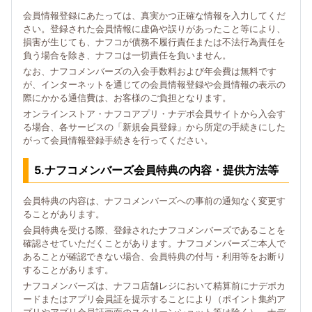
会員情報登録にあたっては、真実かつ正確な情報を入力してくだ
さい。登録された会員情報に虚偽や誤りがあったこと等により、
損害が生じても、ナフコが債務不履行責任または不法行為責任を
負う場合を除き、ナフコは一切責任を負いません。
なお、ナフコメンバーズの入会手数料および年会費は無料です
が、インターネットを通じての会員情報登録や会員情報の表示の
際にかかる通信費は、お客様のご負担となります。
オンラインストア・ナフコアプリ・ナデポ会員サイトから入会す
る場合、各サービスの「新規会員登録」から所定の手続きにした
がって会員情報登録手続きを行ってください。
5.ナフコメンバーズ会員特典の内容・提供方法等
会員特典の内容は、ナフコメンバーズへの事前の通知なく変更す
ることがあります。
会員特典を受ける際、登録されたナフコメンバーズであることを
確認させていただくことがあります。ナフコメンバーズご本人で
あることが確認できない場合、会員特典の付与・利用等をお断り
することがあります。
ナフコメンバーズは、ナフコ店舗レジにおいて精算前にナデポカ
ードまたはアプリ会員証を提示することにより（ポイント集約ア