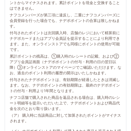
ントからマイナスされます。累計ポイントを現金と交換すること
はできません。
ナフコメンバーズが第三項に違反し、二重にナフコメンバーズに
会員登録を行った場合でも、ナデポポイントの合算は致しかねま
す。
付与されたポイントは次回購入時、店舗のレジにおいて精算前に
ナデポカードまたはアプリ会員証を提示することにより利用でき
ます。また、オンラインストアでも同様にポイントの使用が可能
です。
累計ポイントの残高は、①購入時のレシートの記載、および②
アプリ会員証画面（ナデポポイントの付与・利用の日の翌日以
降）③オンラインストアのマイページでご確認いただけます。な
お、過去のポイント利用の履歴の開示はいたしかねます。
付与されたナデポポイントは、有効期限が経過したときは消滅し
ます。なお、ナデポポイントの有効期限は、最終のナデポポイン
トの付与・利用より1年間となります。
ナフコ店舗で購入された商品を返品される場合は、購入時のレシ
ート明細等を提示いただいた上で、ナデポポイントおよび商品代
金を次のとおり取り扱います。
（ア） 購入時に当該商品に対して加算されたポイントがマイナス
されます。