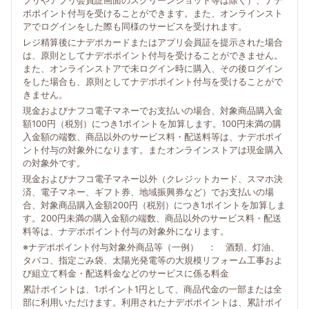
プリやアプリ会員証画面のスクリーンショット等は除く）、ナデ
ポポイント付与を受けることができます。また、オンラインスト
アでログインをした際も同様のサービスを受けれます。
レジ精算後にナデポカードまたはアプリ会員証を提示された場合
は、原則としてナデポポイント付与を受けることができません。
また、オンラインストアで未ログイン時に購入、その後ログイン
をした場合も、原則としてナデポポイント付与を受けることがで
きません。
現金およびナフコ電子マネーでお支払いの場合、対象商品購入金
額100円（税別）につき1ポイントを加算します。100円未満の購
入金額の端数、商品以外のサービス料・配送料等は、ナデポポイ
ント付与の対象外になります。またオンラインストアは現金購入
の対象外です。
現金およびナフコ電子マネー以外（クレジットカード、スマホ決
済、電子マネー、ギフト券、地域振興券など）でお支払いの場
合、対象商品購入金額200円（税別）につき1ポイントを加算しま
す。200円未満の購入金額の端数、商品以外のサービス料・配送
料等は、ナデポポイント付与の対象外になります。
※ナデポポイント付与対象外商品等（一例） ： 酒類、灯油、
タバコ、指定ごみ袋、太陽光発電等の大規模リフォーム工事およ
び組立て料金・配送料金などのサービスに係る料金
累計ポイントは、1ポイント1円として、商品代金の一部または全
部に利用いただけます。利用されたナデポポイントは、累計ポイ