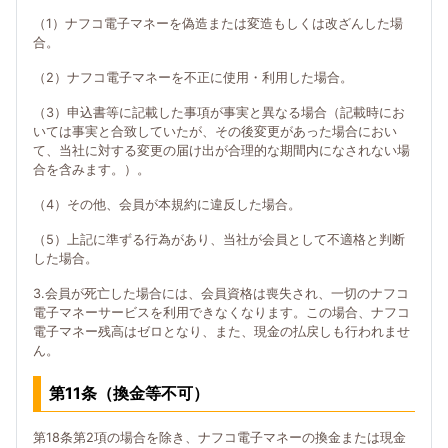
（1）ナフコ電子マネーを偽造または変造もしくは改ざんした場
合。
（2）ナフコ電子マネーを不正に使用・利用した場合。
（3）申込書等に記載した事項が事実と異なる場合（記載時にお
いては事実と合致していたが、その後変更があった場合におい
て、当社に対する変更の届け出が合理的な期間内になされない場
合を含みます。）。
（4）その他、会員が本規約に違反した場合。
（5）上記に準ずる行為があり、当社が会員として不適格と判断
した場合。
3.会員が死亡した場合には、会員資格は喪失され、一切のナフコ
電子マネーサービスを利用できなくなります。この場合、ナフコ
電子マネー残高はゼロとなり、また、現金の払戻しも行われませ
ん。
第11条（換金等不可）
第18条第2項の場合を除き、ナフコ電子マネーの換金または現金