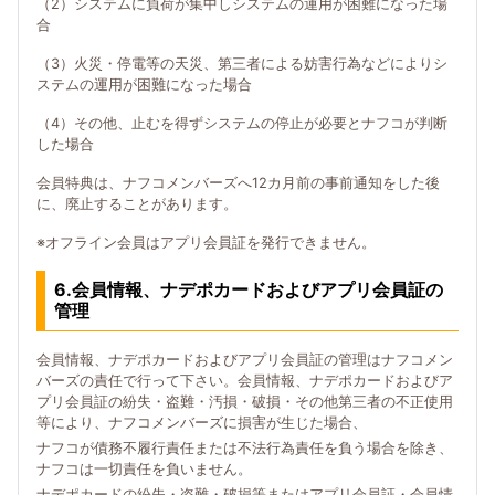
（2）システムに負荷が集中しシステムの運用が困難になった場
合
（3）火災・停電等の天災、第三者による妨害行為などによりシ
ステムの運用が困難になった場合
（4）その他、止むを得ずシステムの停止が必要とナフコが判断
した場合
会員特典は、ナフコメンバーズへ12カ月前の事前通知をした後
に、廃止することがあります。
※オフライン会員はアプリ会員証を発行できません。
6.会員情報、ナデポカードおよびアプリ会員証の
管理
会員情報、ナデポカードおよびアプリ会員証の管理はナフコメン
バーズの責任で行って下さい。会員情報、ナデポカードおよびア
プリ会員証の紛失・盗難・汚損・破損・その他第三者の不正使用
等により、ナフコメンバーズに損害が生じた場合、
ナフコが債務不履行責任または不法行為責任を負う場合を除き、
ナフコは一切責任を負いません。
ナデポカードの紛失・盗難・破損等またはアプリ会員証・会員情