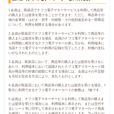
1.会員は、取扱店でナフコ電子マネーサービスを利用して商品等
の購入または提供を受けることができます。ただし、商品券その
他の金券類・はがき・切手・印紙類・その他別途定める一部商品
について、利用を制限する場合があります。
2.会員が取扱店でナフコ電子マネーサービスを利用して商品等の
購入または提供を受ける場合、会員のナフコ電子マネーカードか
ら利用額に相当するナフコ電子マネーが差し引かれ、利用端末に
当該ナフコ電子マネーの利用の記録が完了したとき、対価の支払
いがなされたものとします。
3.会員は、取扱店において、商品等の購入または提供を受けるに
あたり、利用端末において認識されたナフコ電子マネーカード残
高が商品等の対価の総額に不足する場合には、会員はその不足額
を当社が定める方法により、支払うものとします。
4.会員が取扱店において商品等の購入または提供を受ける場合、1
取引に利用できるナフコ電子マネーカードの枚数は、1枚です。
5.会員は、ナフコ電子マネーサービスを利用して商品等の購入ま
たは提供を受けた場合には、利用端末に表示され、または交付す
るレシート等に印字して表示されるナフコ電子マネーカード残高
を確認し、誤りがないことを確認するものとします。万一誤りが