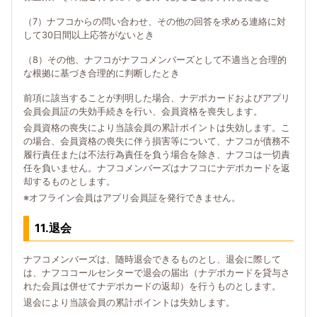
（7）ナフコからの問い合わせ、その他の回答を求める連絡に対
して30日間以上応答がないとき
（8）その他、ナフコがナフコメンバーズとして不適当と合理的
な根拠に基づき合理的に判断したとき
前項に該当することが判明した場合、ナデポカードおよびアプリ
会員会員証の失効手続きを行い、会員資格を喪失します。
会員資格の喪失により当該会員の累計ポイントは失効します。こ
の場合、会員資格の喪失に伴う損害等について、ナフコが債務不
履行責任または不法行為責任を負う場合を除き、ナフコは一切責
任を負いません。ナフコメンバーズはナフコにナデポカードを返
却するものとします。
※オフライン会員はアプリ会員証を発行できません。
11.退会
ナフコメンバーズは、随時退会できるものとし、退会に際して
は、ナフココールセンターで退会の届出（ナデポカードを貸与さ
れた会員は併せてナデポカードの返却）を行うものとします。
退会により当該会員の累計ポイントは失効します。