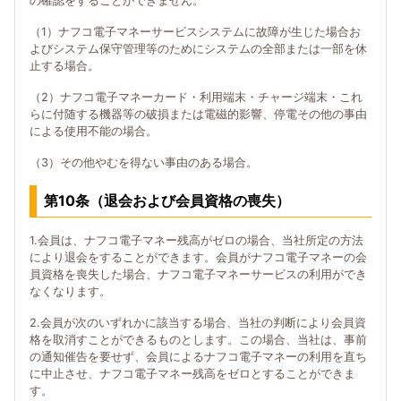
の確認をすることができません。
（1）ナフコ電子マネーサービスシステムに故障が生じた場合お
よびシステム保守管理等のためにシステムの全部または一部を休
止する場合。
（2）ナフコ電子マネーカード・利用端末・チャージ端末・これ
らに付随する機器等の破損または電磁的影響、停電その他の事由
による使用不能の場合。
（3）その他やむを得ない事由のある場合。
第10条（退会および会員資格の喪失）
1.会員は、ナフコ電子マネー残高がゼロの場合、当社所定の方法
により退会をすることができます。会員がナフコ電子マネーの会
員資格を喪失した場合、ナフコ電子マネーサービスの利用ができ
なくなります。
2.会員が次のいずれかに該当する場合、当社の判断により会員資
格を取消すことができるものとします。この場合、当社は、事前
の通知催告を要せず、会員によるナフコ電子マネーの利用を直ち
に中止させ、ナフコ電子マネー残高をゼロとすることができま
す。