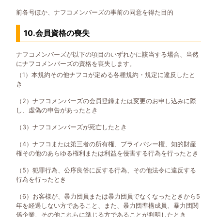
前各号ほか、ナフコメンバーズの事前の同意を得た目的
10.会員資格の喪失
ナフコメンバーズが以下の項目のいずれかに該当する場合、当然
にナフコメンバーズの資格を喪失します。
（1）本規約その他ナフコが定める各種規約・規定に違反したと
き
（2）ナフコメンバーズの会員登録または変更のお申し込みに際
し、虚偽の申告があったとき
（3）ナフコメンバーズが死亡したとき
（4）ナフコまたは第三者の所有権、プライバシー権、知的財産
権その他のあらゆる権利または利益を侵害する行為を行ったとき
（5）犯罪行為、公序良俗に反する行為、その他法令に違反する
行為を行ったとき
（6）お客様が、暴力団員または暴力団員でなくなったときから5
年を経過しない方であること、また、暴力団準構成員、暴力団関
係企業、その他これらに準じる方であることが判明したとき