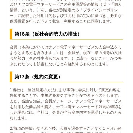
よびナフコ電子マネーサービスの利用履歴等の情報（以下「個人
情報」という。）を、当社が別途定める「プライバシーポリシ
ー」に記載した利用目的および共同利用の定めに基づき、必要な
保護措置を行ったうえで収集・利用することに同意します。
第16条（反社会的勢力の排除）
会員（本条においてはナフコ電子マネーサービスの入会申込をし
ようとする方を含みます。）は、会員が、現在、暴力団等の反社
会的勢力（その共生者も含みます。）に該当しないこと、かつ将
来にわたっても該当しないことを確約するものとします。
第17条（規約の変更）
1.当社は、当社所定の方法により事前に会員に対して変更内容を
告知することで、本規約を変更することができるものとします。
また、当該告知後、会員がチャージ、ナフコ電子マネーサービス
を利用した商品等の購入、ナフコ電子マネーカード残高の確認を
した場合には、当社は、会員が当該変更内容を承諾したものとみ
なします。
2.前項の告知がなされた後、会員が退会することなく１ヶ月が経