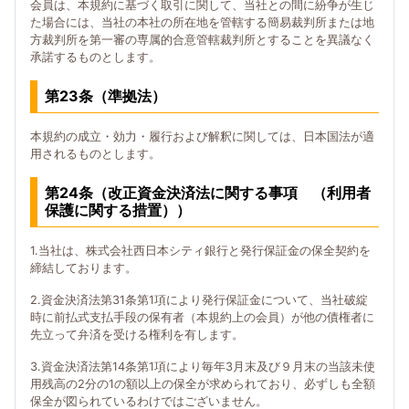
会員は、本規約に基づく取引に関して、当社との間に紛争が生じ
た場合には、当社の本社の所在地を管轄する簡易裁判所または地
方裁判所を第一審の専属的合意管轄裁判所とすることを異議なく
承諾するものとします。
第23条（準拠法）
本規約の成立・効力・履行および解釈に関しては、日本国法が適
用されるものとします。
第24条（改正資金決済法に関する事項 （利用者
保護に関する措置））
1.当社は、株式会社西日本シティ銀行と発行保証金の保全契約を
締結しております。
2.資金決済法第31条第1項により発行保証金について、当社破綻
時に前払式支払手段の保有者（本規約上の会員）が他の債権者に
先立って弁済を受ける権利を有します。
3.資金決済法第14条第1項により毎年3月末及び９月末の当該未使
用残高の2分の1の額以上の保全が求められており、必ずしも全額
保全が図られているわけではございません。