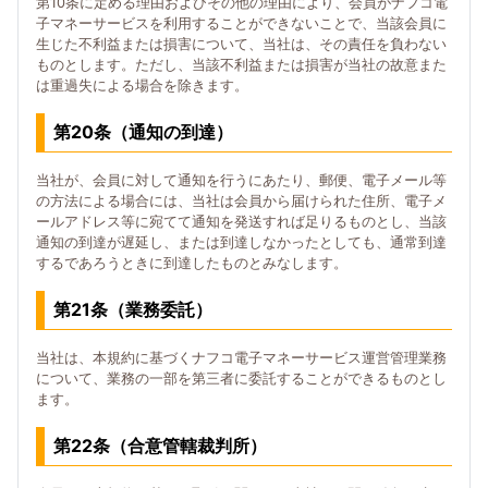
第10条に定める理由およびその他の理由により、会員がナフコ電
子マネーサービスを利用することができないことで、当該会員に
生じた不利益または損害について、当社は、その責任を負わない
ものとします。ただし、当該不利益または損害が当社の故意また
は重過失による場合を除きます。
第20条（通知の到達）
当社が、会員に対して通知を行うにあたり、郵便、電子メール等
の方法による場合には、当社は会員から届けられた住所、電子メ
ールアドレス等に宛てて通知を発送すれば足りるものとし、当該
通知の到達が遅延し、または到達しなかったとしても、通常到達
するであろうときに到達したものとみなします。
第21条（業務委託）
当社は、本規約に基づくナフコ電子マネーサービス運営管理業務
について、業務の一部を第三者に委託することができるものとし
ます。
第22条（合意管轄裁判所）