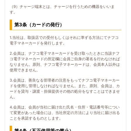
（9）チャージ端末とは、チャージを行うための機器をいいま
す。
第3条（カードの発行）
1.当社は、取扱店での受付もしくはそれに準ずる方法にてナフコ
電子マネーカードを発行します。
2.会員は、ナフコ電子マネーカードを受け取ったときに当該ナフ
コ電子マネーカードの所定欄に会員ご自身の署名を行わなければ
なりません。原則、ナフコ電子マネーカードは、会員本人以外は
使用できません。
3.会員は、善良なる管理者の注意をもってナフコ電子マネーカー
ドを使用し管理しなければなりません。また、原則、会員は、カ
ードを貸与・譲渡・担保提供その他の処分をなすことはできませ
ん。
4.会員は、会員が当社に届け出た氏名・住所・電話番号等につい
て変更があった場合には、当社所定の方法により当社に届け出る
ことを承諾するものとします。
第4条（不正使用等の禁止）