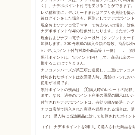
く）、ナデポポイント付与を受けることができます。
レジ精算後にナデポカードまたはアプリ会員証を提示
後ログインをした場合も、原則としてナデポポイント
現金およびナフコ電子マネーでお支払いの場合、対象商
ナデポポイント付与の対象外になります。またオンラ
現金およびナフコ電子マネー以外（クレジットカード
加算します。200円未満の購入金額の端数、商品以
※ナデポポイント付与対象外商品等（一例） ： 酒
累計ポイントは、1ポイント1円として、商品代金の
換することはできません。
ナフコメンバーズが第三項に違反し、二重にナフコメ
付与されたポイントは次回購入時、店舗のレジにおい
使用が可能です。
累計ポイントの残高は、①購入時のレシートの記載
ます。なお、過去のポイント利用の履歴の開示はいた
付与されたナデポポイントは、有効期限が経過したと
ナフコ店舗で購入された商品を返品される場合は、購
（ア） 購入時に当該商品に対して加算されたポイン
（イ） ナデポポイントを利用して購入された商品を