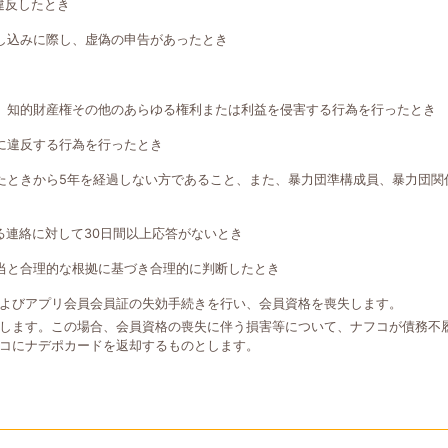
違反したとき
し込みに際し、虚偽の申告があったとき
、知的財産権その他のあらゆる権利または利益を侵害する行為を行ったとき
に違反する行為を行ったとき
たときから5年を経過しない方であること、また、暴力団準構成員、暴力団関
る連絡に対して30日間以上応答がないとき
当と合理的な根拠に基づき合理的に判断したとき
よびアプリ会員会員証の失効手続きを行い、会員資格を喪失します。
します。この場合、会員資格の喪失に伴う損害等について、ナフコが債務不
コにナデポカードを返却するものとします。