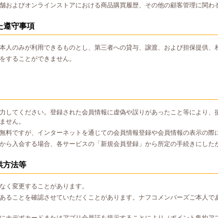
舗およびオンラインストアにおける商品購買履歴、その他の顧客管理に関わ
た遵守事項
本人のみが利用できるものとし、第三者への貸与、譲渡、および担保提供、
をすることができません。
力してください。登録された会員情報に虚偽や誤りがあったこと等により、
ません。
無料ですが、インターネットを通じての会員情報登録や会員情報の表示の際
から入会する場合、各サービスの「新規会員登録」から所定の手続きにした
供方法等
なく変更することがあります。
あることを確認させていただくことがあります。ナフコメンバーズご本人で
にナデポカードまたはアプリ会員証を提示することにより（ポイント集約ア