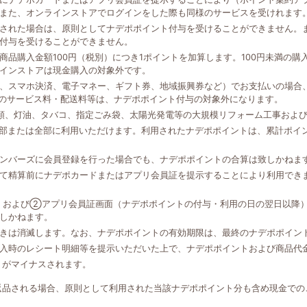
また、オンラインストアでログインをした際も同様のサービスを受けれます
された場合は、原則としてナデポポイント付与を受けることができません。
付与を受けることができません。
品購入金額100円（税別）につき1ポイントを加算します。100円未満の
インストアは現金購入の対象外です。
、スマホ決済、電子マネー、ギフト券、地域振興券など）でお支払いの場合、
外のサービス料・配送料等は、ナデポポイント付与の対象外になります。
類、灯油、タバコ、指定ごみ袋、太陽光発電等の大規模リフォーム工事およ
一部または全部に利用いただけます。利用されたナデポポイントは、累計ポイ
ンバーズに会員登録を行った場合でも、ナデポポイントの合算は致しかねま
て精算前にナデポカードまたはアプリ会員証を提示することにより利用でき
、および②アプリ会員証画面（ナデポポイントの付与・利用の日の翌日以降
しかねます。
きは消滅します。なお、ナデポポイントの有効期限は、最終のナデポポイン
入時のレシート明細等を提示いただいた上で、ナデポポイントおよび商品代
トがマイナスされます。
返品される場合、原則として利用された当該ナデポポイント分も含め現金での