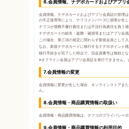
6.会員情報、ナデポカードおよびアプリ
会員情報、ナデポカードおよびアプリ会員証の管理は
の不正使用等により、ナフコメンバーズに損害が生じ
ナフコが債務不履行責任または不法行為責任を負う場
ナデポカードの紛失・盗難・破損等またはアプリ会員
この場合、第三項の規定に関わらず新規会員として入
なお、新規ナデポカードに移行するナデポポイント残
移行手続きが完了した時点で、旧会員番号は無効とな
※オフライン会員はアプリ会員証を発行できません。
7.会員情報の変更
会員情報に変更が生じた場合、オンラインストアまた
ん。
8.会員情報・商品購買情報の取扱い
会員情報・商品購買情報は、ナフコのプライバシーポ
9.会員情報・商品購買情報の利用目的