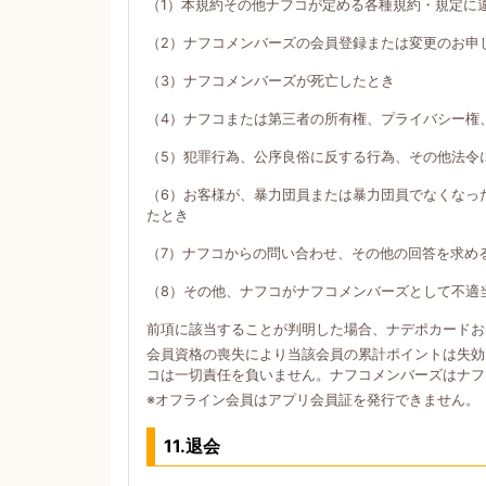
（1）本規約その他ナフコが定める各種規約・規定に
（2）ナフコメンバーズの会員登録または変更のお申
（3）ナフコメンバーズが死亡したとき
（4）ナフコまたは第三者の所有権、プライバシー権
（5）犯罪行為、公序良俗に反する行為、その他法令
（6）お客様が、暴力団員または暴力団員でなくなっ
たとき
（7）ナフコからの問い合わせ、その他の回答を求め
（8）その他、ナフコがナフコメンバーズとして不適
前項に該当することが判明した場合、ナデポカードお
会員資格の喪失により当該会員の累計ポイントは失効
コは一切責任を負いません。ナフコメンバーズはナフ
※オフライン会員はアプリ会員証を発行できません。
11.退会