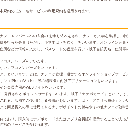
本規約のほか、各サービスの利用規約も適用されます。
ナフコメンバーズへの入会の お申し込みをされ、ナフコが入会を承認し、特
録を行った会員（ただし、小学生以下を除く）をいいます。オンライン会員
住所などの情報を入力し、パスワードの設定を行い（以下当該氏名・住所等
フコメンバーズをいいます。
ないナフコメンバーズをいいます。
ア」といいます）とは、ナフコが管理・運営するオンラインショップサービ
（iPhone/Android等の端末機）向けアプリケーションをいいます。
イン会員専用のWEBサイトをいいます。
ズに発行されるポイントカードをいいます。以下「ナデポカード」といいます
される、店舗でご使用頂ける会員証をいいます。以下「アプリ会員証」とい
アで商品購入の際に使用できるナデポポイントの付与やその他ナフコが随時
典であり、購入時にナデポカードまたはアプリ会員証を提示することで支払
同様のサービスを受けれます。