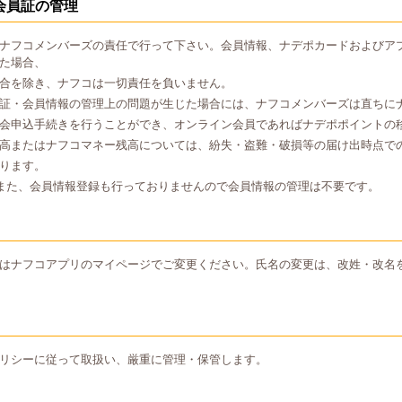
会員証の管理
ナフコメンバーズの責任で行って下さい。会員情報、ナデポカードおよびア
た場合、
合を除き、ナフコは一切責任を負いません。
証・会員情報の管理上の問題が生じた場合には、ナフコメンバーズは直ちに
会申込手続きを行うことができ、オンライン会員であればナデポポイントの
高またはナフコマネー残高については、紛失・盗難・破損等の届け出時点で
ります。
また、会員情報登録も行っておりませんので会員情報の管理は不要です。
はナフコアプリのマイページでご変更ください。氏名の変更は、改姓・改名
リシーに従って取扱い、厳重に管理・保管します。