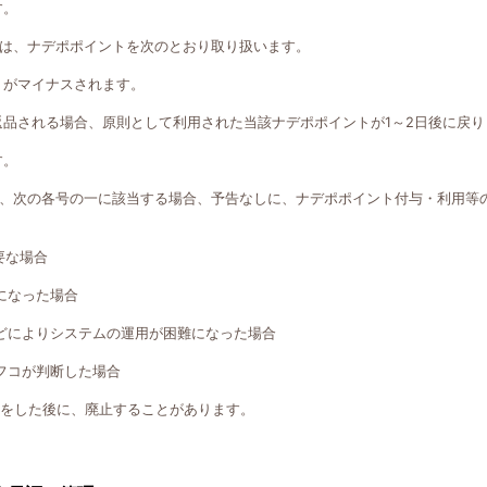
す。
は、ナデポポイントを次のとおり取り扱います。
トがマイナスされます。
返品される場合、原則として利用された当該ナデポポイントが1～2日後に戻り
す。
、次の各号の一に該当する場合、予告なしに、ナデポポイント付与・利用等
要な場合
になった場合
どによりシステムの運用が困難になった場合
フコが判断した場合
知をした後に、廃止することがあります。