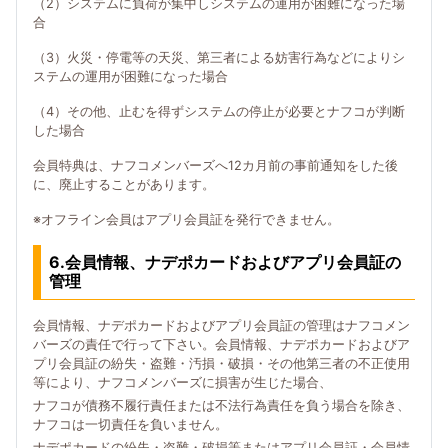
（2）システムに負荷が集中しシステムの運用が困難になった場
合
（3）火災・停電等の天災、第三者による妨害行為などによりシ
ステムの運用が困難になった場合
（4）その他、止むを得ずシステムの停止が必要とナフコが判断
した場合
会員特典は、ナフコメンバーズへ12カ月前の事前通知をした後
に、廃止することがあります。
※オフライン会員はアプリ会員証を発行できません。
6.会員情報、ナデポカードおよびアプリ会員証の
管理
会員情報、ナデポカードおよびアプリ会員証の管理はナフコメン
バーズの責任で行って下さい。会員情報、ナデポカードおよびア
プリ会員証の紛失・盗難・汚損・破損・その他第三者の不正使用
等により、ナフコメンバーズに損害が生じた場合、
ナフコが債務不履行責任または不法行為責任を負う場合を除き、
ナフコは一切責任を負いません。
ナデポカードの紛失・盗難・破損等またはアプリ会員証・会員情