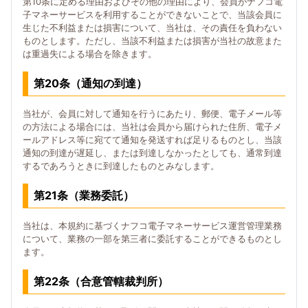
第10条に定める理由およびその他の理由により、会員がナフコ電
子マネーサービスを利用することができないことで、当該会員に
生じた不利益または損害について、当社は、その責任を負わない
ものとします。ただし、当該不利益または損害が当社の故意また
は重過失による場合を除きます。
第20条（通知の到達）
当社が、会員に対して通知を行うにあたり、郵便、電子メール等
の方法による場合には、当社は会員から届けられた住所、電子メ
ールアドレス等に宛てて通知を発送すれば足りるものとし、当該
通知の到達が遅延し、または到達しなかったとしても、通常到達
するであろうときに到達したものとみなします。
第21条（業務委託）
当社は、本規約に基づくナフコ電子マネーサービス運営管理業務
について、業務の一部を第三者に委託することができるものとし
ます。
第22条（合意管轄裁判所）