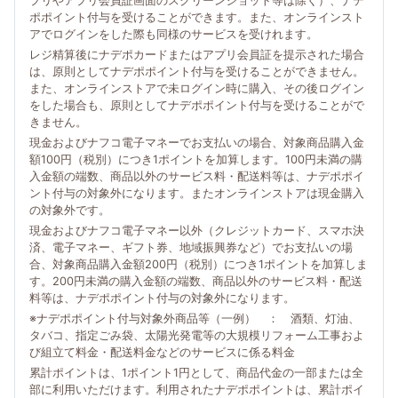
プリやアプリ会員証画面のスクリーンショット等は除く）、ナデ
ポポイント付与を受けることができます。また、オンラインスト
アでログインをした際も同様のサービスを受けれます。
レジ精算後にナデポカードまたはアプリ会員証を提示された場合
は、原則としてナデポポイント付与を受けることができません。
また、オンラインストアで未ログイン時に購入、その後ログイン
をした場合も、原則としてナデポポイント付与を受けることがで
きません。
現金およびナフコ電子マネーでお支払いの場合、対象商品購入金
額100円（税別）につき1ポイントを加算します。100円未満の購
入金額の端数、商品以外のサービス料・配送料等は、ナデポポイ
ント付与の対象外になります。またオンラインストアは現金購入
の対象外です。
現金およびナフコ電子マネー以外（クレジットカード、スマホ決
済、電子マネー、ギフト券、地域振興券など）でお支払いの場
合、対象商品購入金額200円（税別）につき1ポイントを加算しま
す。200円未満の購入金額の端数、商品以外のサービス料・配送
料等は、ナデポポイント付与の対象外になります。
※ナデポポイント付与対象外商品等（一例） ： 酒類、灯油、
タバコ、指定ごみ袋、太陽光発電等の大規模リフォーム工事およ
び組立て料金・配送料金などのサービスに係る料金
累計ポイントは、1ポイント1円として、商品代金の一部または全
部に利用いただけます。利用されたナデポポイントは、累計ポイ