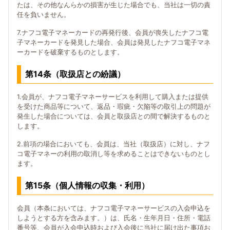
たは、その他なんらかの損害が生じた場合でも、当社は一切の責
任を負いません。
7.ナフコ電子マネーカードの再発行後、会員が喪失したナフコ電
子マネーカードを発見した場合、会員は発見したナフコ電子マネ
ーカードを破棄するものとします。
第14条（取扱店との紛議）
1.会員が、ナフコ電子マネーサービスを利用して購入または提供
を受けた商品等について、返品・瑕疵・欠陥等の取引上の問題が
発生した場合については、会員と取扱店との間で解決するものと
します。
2.前項の場合においても、会員は、当社（取扱店）に対し、ナフ
コ電子マネーの利用の取消し等を求めることはできないものとし
ます。
第15条（個人情報の収集・利用）
会員（本条においては、ナフコ電子マネーサービスの入会申込を
しようとする方を含みます。）は、氏名・生年月日・住所・電話
番号等、会員が入会申込時および入会後に当社に届け出た事項お