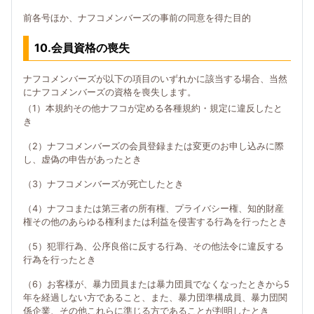
前各号ほか、ナフコメンバーズの事前の同意を得た目的
10.会員資格の喪失
ナフコメンバーズが以下の項目のいずれかに該当する場合、当然
にナフコメンバーズの資格を喪失します。
（1）本規約その他ナフコが定める各種規約・規定に違反したと
き
（2）ナフコメンバーズの会員登録または変更のお申し込みに際
し、虚偽の申告があったとき
（3）ナフコメンバーズが死亡したとき
（4）ナフコまたは第三者の所有権、プライバシー権、知的財産
権その他のあらゆる権利または利益を侵害する行為を行ったとき
（5）犯罪行為、公序良俗に反する行為、その他法令に違反する
行為を行ったとき
（6）お客様が、暴力団員または暴力団員でなくなったときから5
年を経過しない方であること、また、暴力団準構成員、暴力団関
係企業、その他これらに準じる方であることが判明したとき