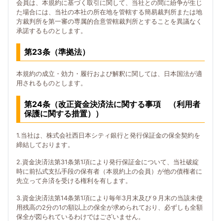
会員は、本規約に基づく取引に関して、当社との間に紛争が生じ
た場合には、当社の本社の所在地を管轄する簡易裁判所または地
方裁判所を第一審の専属的合意管轄裁判所とすることを異議なく
承諾するものとします。
第23条（準拠法）
本規約の成立・効力・履行および解釈に関しては、日本国法が適
用されるものとします。
第24条（改正資金決済法に関する事項 （利用者
保護に関する措置））
1.当社は、株式会社西日本シティ銀行と発行保証金の保全契約を
締結しております。
2.資金決済法第31条第1項により発行保証金について、当社破綻
時に前払式支払手段の保有者（本規約上の会員）が他の債権者に
先立って弁済を受ける権利を有します。
3.資金決済法第14条第1項により毎年3月末及び９月末の当該未使
用残高の2分の1の額以上の保全が求められており、必ずしも全額
保全が図られているわけではございません。