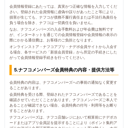
会員情報登録にあたっては、真実かつ正確な情報を入力してくだ
さい。登録された会員情報に虚偽や誤りがあったこと等により、
損害が生じても、ナフコが債務不履行責任または不法行為責任を
負う場合を除き、ナフコは一切責任を負いません。
なお、ナフコメンバーズの入会手数料および年会費は無料です
が、インターネットを通じての会員情報登録や会員情報の表示の
際にかかる通信費は、お客様のご負担となります。
オンラインストア・ナフコアプリ・ナデポ会員サイトから入会す
る場合、各サービスの「新規会員登録」から所定の手続きにした
がって会員情報登録手続きを行ってください。
5.ナフコメンバーズ会員特典の内容・提供方法等
会員特典の内容は、ナフコメンバーズへの事前の通知なく変更す
ることがあります。
会員特典を受ける際、登録されたナフコメンバーズであることを
確認させていただくことがあります。ナフコメンバーズご本人で
あることが確認できない場合、会員特典の付与・利用等をお断り
することがあります。
ナフコメンバーズは、ナフコ店舗レジにおいて精算前にナデポカ
ードまたはアプリ会員証を提示することにより（ポイント集約ア