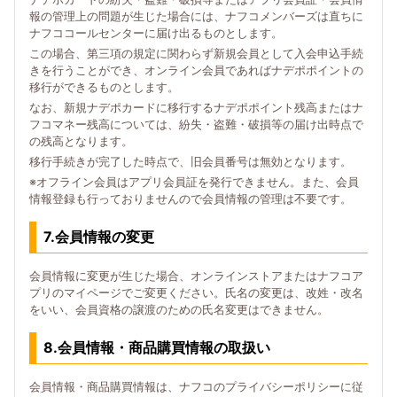
報の管理上の問題が生じた場合には、ナフコメンバーズは直ちに
ナフココールセンターに届け出るものとします。
この場合、第三項の規定に関わらず新規会員として入会申込手続
きを行うことができ、オンライン会員であればナデポポイントの
移行ができるものとします。
なお、新規ナデポカードに移行するナデポポイント残高またはナ
フコマネー残高については、紛失・盗難・破損等の届け出時点で
の残高となります。
移行手続きが完了した時点で、旧会員番号は無効となります。
※オフライン会員はアプリ会員証を発行できません。また、会員
情報登録も行っておりませんので会員情報の管理は不要です。
7.会員情報の変更
会員情報に変更が生じた場合、オンラインストアまたはナフコア
プリのマイページでご変更ください。氏名の変更は、改姓・改名
をいい、会員資格の譲渡のための氏名変更はできません。
8.会員情報・商品購買情報の取扱い
会員情報・商品購買情報は、ナフコのプライバシーポリシーに従