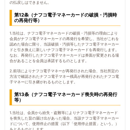
の払戻しはできません。
第12条（ナフコ電子マネーカードの破損・汚損時
の再発行等）
1.当社は、ナフコ電子マネーカードの破損・汚損等の理由により
会員がナフコ電子マネーカードの再発行を希望し、当社がこれを
認めた場合に限り、当該破損・汚損等したナフコ電子マネーカー
ドと引き換えに新しいナフコ電子マネーカードを再発行します。
なお、再発行したナフコ電子マネーカードは券面が変更される場
合があることを会員は承諾するものとします。
2.前項によりナフコ電子マネーが再発行された場合、当社所定の
方法で確認されたナフコ電子マネー残高が再発行されたナフコ電
子マネーに引き継がれるものとします。
第13条（ナフコ電子マネーカード喪失時の再発行
等）
1.当社は、会員から紛失・盗難等によりナフコ電子マネーカード
を喪失した旨の届け出があった場合、当該ナフコ電子マネーカー
ドについて、使用停止の措置（以下「使用停止措置」という。）
をとるものとします。