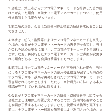
2.当社は、第三者からナフコ電子マネーカードを拾得した旨の届
け出があった場合、当該ナフコ電子マネーカードについて、使用
停止措置をとる場合があります。
3.前二項の場合、会員は当該使用停止措置の解除を求めることは
できません。
4.当社は、紛失・盗難等によりナフコ電子マネーカードを喪失し
た場合、会員がナフコ電子マネーカードの再発行を希望し、当社
がこれを認めた場合に限り、ナフコ電子マネーカードを再発行し
ます。なお、再発行したナフコ電子マネーカードは券面が変更さ
れる場合があることを会員は承諾するものとします。
5.前項によりナフコ電子マネーカードが再発行された場合、当社
によるナフコ電子マネーカードの使用停止措置が完了した時点の
ナフコ電子マネー残高が再発行されたナフコ電子マネーカードに
引き継がれるものとします。ただし、当社所定の方法による本人
確認が完了している場合に限ります。
6.会員がナフコ電子マネーカードの紛失・盗難等を申し出てから
当社による使用停止措置が完了するまでに一定期間を要すること
を会員は了承するものとします。なお、使用停止措置が完了する
前に、ナフコ電子マネー残高を第三者により利用された場合、ま