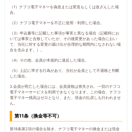
（1）ナフコ電子マネーを偽造または変造もしくは改ざんした場
合。
（2）ナフコ電子マネーを不正に使用・利用した場合。
（3）申込書等に記載した事項が事実と異なる場合（記載時にお
いては事実と合致していたが、その後変更があった場合におい
て、当社に対する変更の届け出が合理的な期間内になされない場
合を含みます。）。
（4）その他、会員が本規約に違反した場合。
（5）上記に準ずる行為があり、当社が会員として不適格と判断
した場合。
3.会員が死亡した場合には、会員資格は喪失され、一切のナフコ
電子マネーサービスを利用できなくなります。この場合、ナフコ
電子マネー残高はゼロとなり、また、現金の払戻しも行われませ
ん。
第11条（換金等不可）
第18条第2項の場合を除き、ナフコ電子マネーの換金または現金