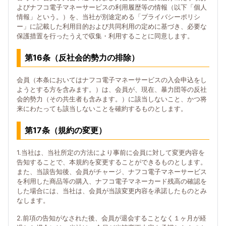
よびナフコ電子マネーサービスの利用履歴等の情報（以下「個人
情報」という。）を、当社が別途定める「プライバシーポリシ
ー」に記載した利用目的および共同利用の定めに基づき、必要な
保護措置を行ったうえで収集・利用することに同意します。
第16条（反社会的勢力の排除）
会員（本条においてはナフコ電子マネーサービスの入会申込をし
ようとする方を含みます。）は、会員が、現在、暴力団等の反社
会的勢力（その共生者も含みます。）に該当しないこと、かつ将
来にわたっても該当しないことを確約するものとします。
第17条（規約の変更）
1.当社は、当社所定の方法により事前に会員に対して変更内容を
告知することで、本規約を変更することができるものとします。
また、当該告知後、会員がチャージ、ナフコ電子マネーサービス
を利用した商品等の購入、ナフコ電子マネーカード残高の確認を
した場合には、当社は、会員が当該変更内容を承諾したものとみ
なします。
2.前項の告知がなされた後、会員が退会することなく１ヶ月が経