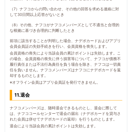
（7）ナフコからの問い合わせ、その他の回答を求める連絡に対
して30日間以上応答がないとき
（8）その他、ナフコがナフコメンバーズとして不適当と合理的
な根拠に基づき合理的に判断したとき
前項に該当することが判明した場合、ナデポカードおよびアプリ
会員会員証の失効手続きを行い、会員資格を喪失します。
会員資格の喪失により当該会員の累計ポイントは失効します。こ
の場合、会員資格の喪失に伴う損害等について、ナフコが債務不
履行責任または不法行為責任を負う場合を除き、ナフコは一切責
任を負いません。ナフコメンバーズはナフコにナデポカードを返
却するものとします。
※オフライン会員はアプリ会員証を発行できません。
11.退会
ナフコメンバーズは、随時退会できるものとし、退会に際して
は、ナフココールセンターで退会の届出（ナデポカードを貸与さ
れた会員は併せてナデポカードの返却）を行うものとします。
退会により当該会員の累計ポイントは失効します。