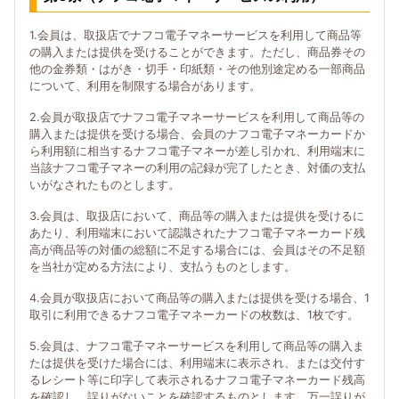
1.会員は、取扱店でナフコ電子マネーサービスを利用して商品等
の購入または提供を受けることができます。ただし、商品券その
他の金券類・はがき・切手・印紙類・その他別途定める一部商品
について、利用を制限する場合があります。
2.会員が取扱店でナフコ電子マネーサービスを利用して商品等の
購入または提供を受ける場合、会員のナフコ電子マネーカードか
ら利用額に相当するナフコ電子マネーが差し引かれ、利用端末に
当該ナフコ電子マネーの利用の記録が完了したとき、対価の支払
いがなされたものとします。
3.会員は、取扱店において、商品等の購入または提供を受けるに
あたり、利用端末において認識されたナフコ電子マネーカード残
高が商品等の対価の総額に不足する場合には、会員はその不足額
を当社が定める方法により、支払うものとします。
4.会員が取扱店において商品等の購入または提供を受ける場合、1
取引に利用できるナフコ電子マネーカードの枚数は、1枚です。
5.会員は、ナフコ電子マネーサービスを利用して商品等の購入ま
たは提供を受けた場合には、利用端末に表示され、または交付す
るレシート等に印字して表示されるナフコ電子マネーカード残高
を確認し、誤りがないことを確認するものとします。万一誤りが