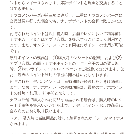
ントからマイナスされます。累計ポイントを現金と交換すること
はできません。
ナフコメンバーズが第三項に違反し、二重にナフコメンバーズに
会員登録を行った場合でも、ナデポポイントの合算は致しかねま
す。
付与されたポイントは次回購入時、店舗のレジにおいて精算前に
ナデポカードまたはアプリ会員証を提示することにより利用でき
ます。また、オンラインストアでも同様にポイントの使用が可能
です。
累計ポイントの残高は、①購入時のレシートの記載、および②
アプリ会員証画面（ナデポポイントの付与・利用の日の翌日以
降）③オンラインストアのマイページでご確認いただけます。な
お、過去のポイント利用の履歴の開示はいたしかねます。
付与されたナデポポイントは、有効期限が経過したときは消滅し
ます。なお、ナデポポイントの有効期限は、最終のナデポポイン
トの付与・利用より1年間となります。
ナフコ店舗で購入された商品を返品される場合は、購入時のレシ
ート明細等を提示いただいた上で、ナデポポイントおよび商品代
金を次のとおり取り扱います。
（ア） 購入時に当該商品に対して加算されたポイントがマイナス
されます。