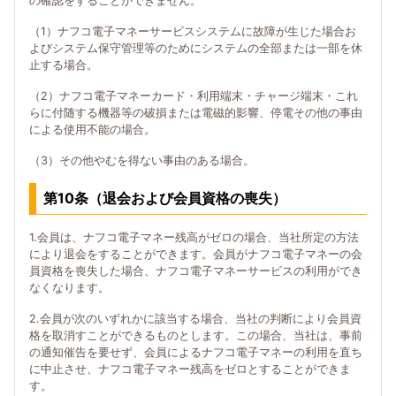
の確認をすることができません。
（1）ナフコ電子マネーサービスシステムに故障が生じた場合お
よびシステム保守管理等のためにシステムの全部または一部を休
止する場合。
（2）ナフコ電子マネーカード・利用端末・チャージ端末・これ
らに付随する機器等の破損または電磁的影響、停電その他の事由
による使用不能の場合。
（3）その他やむを得ない事由のある場合。
第10条（退会および会員資格の喪失）
1.会員は、ナフコ電子マネー残高がゼロの場合、当社所定の方法
により退会をすることができます。会員がナフコ電子マネーの会
員資格を喪失した場合、ナフコ電子マネーサービスの利用ができ
なくなります。
2.会員が次のいずれかに該当する場合、当社の判断により会員資
格を取消すことができるものとします。この場合、当社は、事前
の通知催告を要せず、会員によるナフコ電子マネーの利用を直ち
に中止させ、ナフコ電子マネー残高をゼロとすることができま
す。