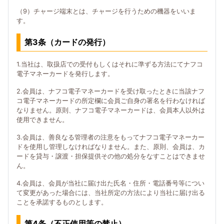
（9）チャージ端末とは、チャージを行うための機器をいいま
す。
第3条（カードの発行）
1.当社は、取扱店での受付もしくはそれに準ずる方法にてナフコ
電子マネーカードを発行します。
2.会員は、ナフコ電子マネーカードを受け取ったときに当該ナフ
コ電子マネーカードの所定欄に会員ご自身の署名を行わなければ
なりません。原則、ナフコ電子マネーカードは、会員本人以外は
使用できません。
3.会員は、善良なる管理者の注意をもってナフコ電子マネーカー
ドを使用し管理しなければなりません。また、原則、会員は、カ
ードを貸与・譲渡・担保提供その他の処分をなすことはできませ
ん。
4.会員は、会員が当社に届け出た氏名・住所・電話番号等につい
て変更があった場合には、当社所定の方法により当社に届け出る
ことを承諾するものとします。
第4条（不正使用等の禁止）