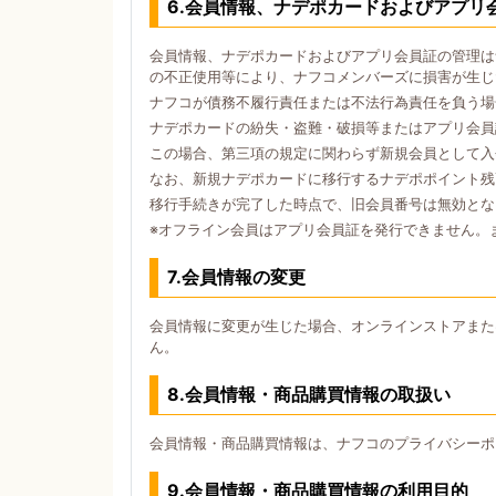
6.会員情報、ナデポカードおよびアプリ
会員情報、ナデポカードおよびアプリ会員証の管理は
の不正使用等により、ナフコメンバーズに損害が生じ
ナフコが債務不履行責任または不法行為責任を負う場
ナデポカードの紛失・盗難・破損等またはアプリ会員
この場合、第三項の規定に関わらず新規会員として入
なお、新規ナデポカードに移行するナデポポイント残
移行手続きが完了した時点で、旧会員番号は無効とな
※オフライン会員はアプリ会員証を発行できません。
7.会員情報の変更
会員情報に変更が生じた場合、オンラインストアまた
ん。
8.会員情報・商品購買情報の取扱い
会員情報・商品購買情報は、ナフコのプライバシーポ
9.会員情報・商品購買情報の利用目的