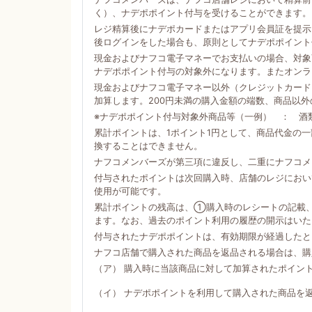
く）、ナデポポイント付与を受けることができます。
レジ精算後にナデポカードまたはアプリ会員証を提示
後ログインをした場合も、原則としてナデポポイント
現金およびナフコ電子マネーでお支払いの場合、対象商
ナデポポイント付与の対象外になります。またオンラ
現金およびナフコ電子マネー以外（クレジットカード
加算します。200円未満の購入金額の端数、商品以
※ナデポポイント付与対象外商品等（一例） ： 酒
累計ポイントは、1ポイント1円として、商品代金の
換することはできません。
ナフコメンバーズが第三項に違反し、二重にナフコメ
付与されたポイントは次回購入時、店舗のレジにおい
使用が可能です。
累計ポイントの残高は、①購入時のレシートの記載
ます。なお、過去のポイント利用の履歴の開示はいた
付与されたナデポポイントは、有効期限が経過したと
ナフコ店舗で購入された商品を返品される場合は、購
（ア） 購入時に当該商品に対して加算されたポイン
（イ） ナデポポイントを利用して購入された商品を