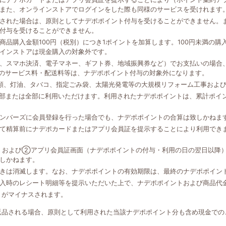
また、オンラインストアでログインをした際も同様のサービスを受けれます
された場合は、原則としてナデポポイント付与を受けることができません。
付与を受けることができません。
品購入金額100円（税別）につき1ポイントを加算します。100円未満の
インストアは現金購入の対象外です。
、スマホ決済、電子マネー、ギフト券、地域振興券など）でお支払いの場合、
外のサービス料・配送料等は、ナデポポイント付与の対象外になります。
類、灯油、タバコ、指定ごみ袋、太陽光発電等の大規模リフォーム工事およ
一部または全部に利用いただけます。利用されたナデポポイントは、累計ポイ
ンバーズに会員登録を行った場合でも、ナデポポイントの合算は致しかねま
て精算前にナデポカードまたはアプリ会員証を提示することにより利用でき
、および②アプリ会員証画面（ナデポポイントの付与・利用の日の翌日以降
しかねます。
きは消滅します。なお、ナデポポイントの有効期限は、最終のナデポポイン
入時のレシート明細等を提示いただいた上で、ナデポポイントおよび商品代
トがマイナスされます。
返品される場合、原則として利用された当該ナデポポイント分も含め現金での