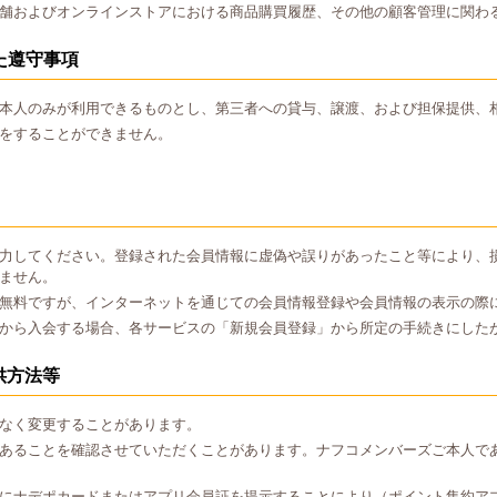
舗およびオンラインストアにおける商品購買履歴、その他の顧客管理に関わ
た遵守事項
本人のみが利用できるものとし、第三者への貸与、譲渡、および担保提供、
をすることができません。
力してください。登録された会員情報に虚偽や誤りがあったこと等により、
ません。
無料ですが、インターネットを通じての会員情報登録や会員情報の表示の際
から入会する場合、各サービスの「新規会員登録」から所定の手続きにした
供方法等
なく変更することがあります。
あることを確認させていただくことがあります。ナフコメンバーズご本人で
にナデポカードまたはアプリ会員証を提示することにより（ポイント集約ア