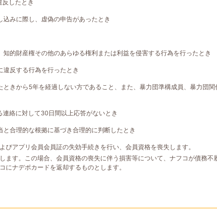
違反したとき
し込みに際し、虚偽の申告があったとき
、知的財産権その他のあらゆる権利または利益を侵害する行為を行ったとき
に違反する行為を行ったとき
たときから5年を経過しない方であること、また、暴力団準構成員、暴力団関
る連絡に対して30日間以上応答がないとき
当と合理的な根拠に基づき合理的に判断したとき
よびアプリ会員会員証の失効手続きを行い、会員資格を喪失します。
します。この場合、会員資格の喪失に伴う損害等について、ナフコが債務不
コにナデポカードを返却するものとします。