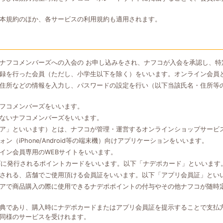
本規約のほか、各サービスの利用規約も適用されます。
ナフコメンバーズへの入会の お申し込みをされ、ナフコが入会を承認し、特
録を行った会員（ただし、小学生以下を除く）をいいます。オンライン会員
住所などの情報を入力し、パスワードの設定を行い（以下当該氏名・住所等
フコメンバーズをいいます。
ないナフコメンバーズをいいます。
ア」といいます）とは、ナフコが管理・運営するオンラインショップサービ
（iPhone/Android等の端末機）向けアプリケーションをいいます。
イン会員専用のWEBサイトをいいます。
ズに発行されるポイントカードをいいます。以下「ナデポカード」といいます
される、店舗でご使用頂ける会員証をいいます。以下「アプリ会員証」とい
アで商品購入の際に使用できるナデポポイントの付与やその他ナフコが随時
典であり、購入時にナデポカードまたはアプリ会員証を提示することで支払
同様のサービスを受けれます。