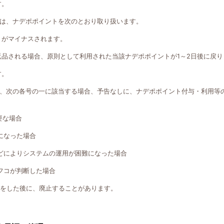
す。
は、ナデポポイントを次のとおり取り扱います。
トがマイナスされます。
返品される場合、原則として利用された当該ナデポポイントが1～2日後に戻り
す。
、次の各号の一に該当する場合、予告なしに、ナデポポイント付与・利用等
要な場合
になった場合
どによりシステムの運用が困難になった場合
フコが判断した場合
知をした後に、廃止することがあります。