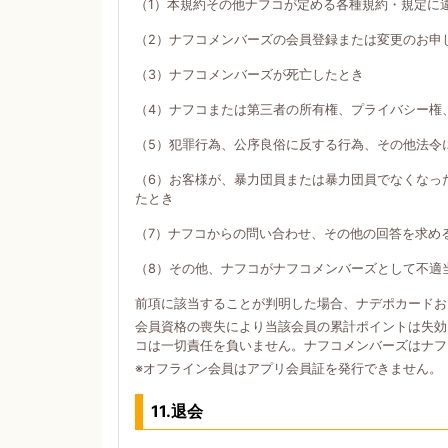
（1）本規約その他ナフコが定める各種規約・規定に
（2）ナフコメンバーズの会員登録または変更のお申
（3）ナフコメンバーズが死亡したとき
（4）ナフコまたは第三者の所有権、プライバシー権
（5）犯罪行為、公序良俗に反する行為、その他法令
（6）お客様が、暴力団員または暴力団員でなくなっ
たとき
（7）ナフコからの問い合わせ、その他の回答を求め
（8）その他、ナフコがナフコメンバーズとして不適
前項に該当することが判明した場合、ナデポカードお
会員資格の喪失により当該会員の累計ポイントは失効
コは一切責任を負いません。ナフコメンバーズはナフ
※オフライン会員はアプリ会員証を発行できません。
11.退会