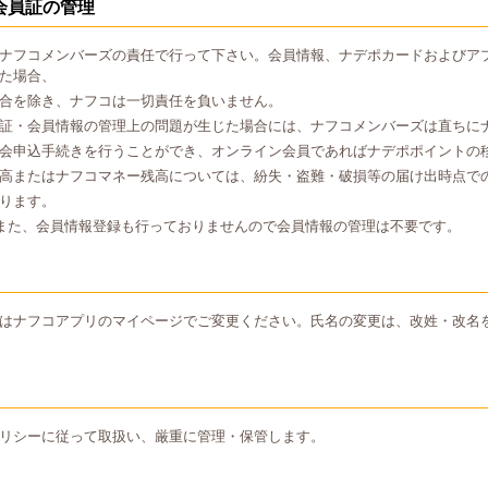
会員証の管理
ナフコメンバーズの責任で行って下さい。会員情報、ナデポカードおよびア
た場合、
合を除き、ナフコは一切責任を負いません。
証・会員情報の管理上の問題が生じた場合には、ナフコメンバーズは直ちに
会申込手続きを行うことができ、オンライン会員であればナデポポイントの
高またはナフコマネー残高については、紛失・盗難・破損等の届け出時点で
ります。
また、会員情報登録も行っておりませんので会員情報の管理は不要です。
はナフコアプリのマイページでご変更ください。氏名の変更は、改姓・改名
リシーに従って取扱い、厳重に管理・保管します。