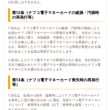
の払戻しはできません。
第12条（ナフコ電子マネーカードの破損・汚損時
の再発行等）
1.当社は、ナフコ電子マネーカードの破損・汚損等の理由により
会員がナフコ電子マネーカードの再発行を希望し、当社がこれを
認めた場合に限り、当該破損・汚損等したナフコ電子マネーカー
ドと引き換えに新しいナフコ電子マネーカードを再発行します。
なお、再発行したナフコ電子マネーカードは券面が変更される場
合があることを会員は承諾するものとします。
2.前項によりナフコ電子マネーが再発行された場合、当社所定の
方法で確認されたナフコ電子マネー残高が再発行されたナフコ電
子マネーに引き継がれるものとします。
第13条（ナフコ電子マネーカード喪失時の再発行
等）
1.当社は、会員から紛失・盗難等によりナフコ電子マネーカード
を喪失した旨の届け出があった場合、当該ナフコ電子マネーカー
ドについて、使用停止の措置（以下「使用停止措置」という。）
をとるものとします。