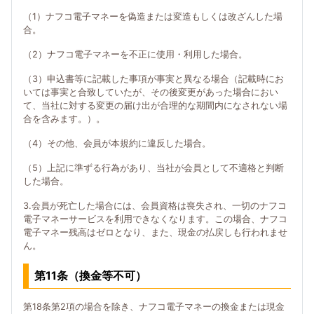
（1）ナフコ電子マネーを偽造または変造もしくは改ざんした場
合。
（2）ナフコ電子マネーを不正に使用・利用した場合。
（3）申込書等に記載した事項が事実と異なる場合（記載時にお
いては事実と合致していたが、その後変更があった場合におい
て、当社に対する変更の届け出が合理的な期間内になされない場
合を含みます。）。
（4）その他、会員が本規約に違反した場合。
（5）上記に準ずる行為があり、当社が会員として不適格と判断
した場合。
3.会員が死亡した場合には、会員資格は喪失され、一切のナフコ
電子マネーサービスを利用できなくなります。この場合、ナフコ
電子マネー残高はゼロとなり、また、現金の払戻しも行われませ
ん。
第11条（換金等不可）
第18条第2項の場合を除き、ナフコ電子マネーの換金または現金