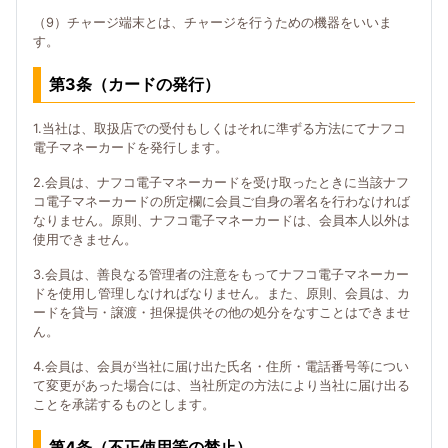
（9）チャージ端末とは、チャージを行うための機器をいいま
す。
第3条（カードの発行）
1.当社は、取扱店での受付もしくはそれに準ずる方法にてナフコ
電子マネーカードを発行します。
2.会員は、ナフコ電子マネーカードを受け取ったときに当該ナフ
コ電子マネーカードの所定欄に会員ご自身の署名を行わなければ
なりません。原則、ナフコ電子マネーカードは、会員本人以外は
使用できません。
3.会員は、善良なる管理者の注意をもってナフコ電子マネーカー
ドを使用し管理しなければなりません。また、原則、会員は、カ
ードを貸与・譲渡・担保提供その他の処分をなすことはできませ
ん。
4.会員は、会員が当社に届け出た氏名・住所・電話番号等につい
て変更があった場合には、当社所定の方法により当社に届け出る
ことを承諾するものとします。
第4条（不正使用等の禁止）