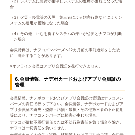
（2）システムに負荷が集中しシステムの運用が困難になった場
合
（3）火災・停電等の天災、第三者による妨害行為などによりシ
ステムの運用が困難になった場合
（4）その他、止むを得ずシステムの停止が必要とナフコが判断
した場合
会員特典は、ナフコメンバーズへ12カ月前の事前通知をした後
に、廃止することがあります。
※オフライン会員はアプリ会員証を発行できません。
6.会員情報、ナデポカードおよびアプリ会員証の
管理
会員情報、ナデポカードおよびアプリ会員証の管理はナフコメン
バーズの責任で行って下さい。会員情報、ナデポカードおよびア
プリ会員証の紛失・盗難・汚損・破損・その他第三者の不正使用
等により、ナフコメンバーズに損害が生じた場合、
ナフコが債務不履行責任または不法行為責任を負う場合を除き、
ナフコは一切責任を負いません。
ナデポカードの紛失・盗難・破損等またはアプリ会員証・会員情