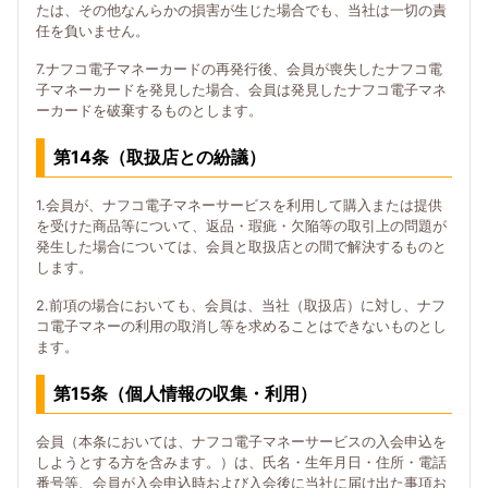
たは、その他なんらかの損害が生じた場合でも、当社は一切の責
任を負いません。
7.ナフコ電子マネーカードの再発行後、会員が喪失したナフコ電
子マネーカードを発見した場合、会員は発見したナフコ電子マネ
ーカードを破棄するものとします。
第14条（取扱店との紛議）
1.会員が、ナフコ電子マネーサービスを利用して購入または提供
を受けた商品等について、返品・瑕疵・欠陥等の取引上の問題が
発生した場合については、会員と取扱店との間で解決するものと
します。
2.前項の場合においても、会員は、当社（取扱店）に対し、ナフ
コ電子マネーの利用の取消し等を求めることはできないものとし
ます。
第15条（個人情報の収集・利用）
会員（本条においては、ナフコ電子マネーサービスの入会申込を
しようとする方を含みます。）は、氏名・生年月日・住所・電話
番号等、会員が入会申込時および入会後に当社に届け出た事項お