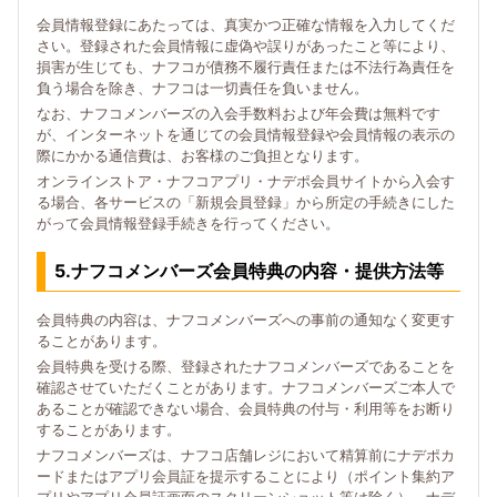
会員情報登録にあたっては、真実かつ正確な情報を入力してくだ
さい。登録された会員情報に虚偽や誤りがあったこと等により、
損害が生じても、ナフコが債務不履行責任または不法行為責任を
負う場合を除き、ナフコは一切責任を負いません。
なお、ナフコメンバーズの入会手数料および年会費は無料です
が、インターネットを通じての会員情報登録や会員情報の表示の
際にかかる通信費は、お客様のご負担となります。
オンラインストア・ナフコアプリ・ナデポ会員サイトから入会す
る場合、各サービスの「新規会員登録」から所定の手続きにした
がって会員情報登録手続きを行ってください。
5.ナフコメンバーズ会員特典の内容・提供方法等
会員特典の内容は、ナフコメンバーズへの事前の通知なく変更す
ることがあります。
会員特典を受ける際、登録されたナフコメンバーズであることを
確認させていただくことがあります。ナフコメンバーズご本人で
あることが確認できない場合、会員特典の付与・利用等をお断り
することがあります。
ナフコメンバーズは、ナフコ店舗レジにおいて精算前にナデポカ
ードまたはアプリ会員証を提示することにより（ポイント集約ア