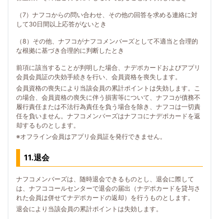
（7）ナフコからの問い合わせ、その他の回答を求める連絡に対
して30日間以上応答がないとき
（8）その他、ナフコがナフコメンバーズとして不適当と合理的
な根拠に基づき合理的に判断したとき
前項に該当することが判明した場合、ナデポカードおよびアプリ
会員会員証の失効手続きを行い、会員資格を喪失します。
会員資格の喪失により当該会員の累計ポイントは失効します。こ
の場合、会員資格の喪失に伴う損害等について、ナフコが債務不
履行責任または不法行為責任を負う場合を除き、ナフコは一切責
任を負いません。ナフコメンバーズはナフコにナデポカードを返
却するものとします。
※オフライン会員はアプリ会員証を発行できません。
11.退会
ナフコメンバーズは、随時退会できるものとし、退会に際して
は、ナフココールセンターで退会の届出（ナデポカードを貸与さ
れた会員は併せてナデポカードの返却）を行うものとします。
退会により当該会員の累計ポイントは失効します。