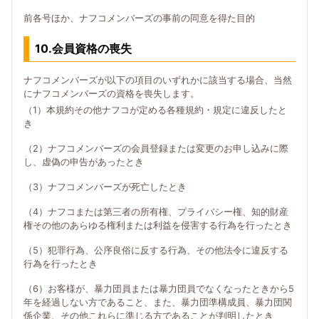
前各号ほか、ナフコメンバーズの事前の同意を得た目的
10.会員資格の喪失
ナフコメンバーズが以下の項目のいずれかに該当する場合、当然
にナフコメンバーズの資格を喪失します。
（1）本規約その他ナフコが定める各種規約・規定に違反したと
き
（2）ナフコメンバーズの会員登録または変更のお申し込みに際
し、虚偽の申告があったとき
（3）ナフコメンバーズが死亡したとき
（4）ナフコまたは第三者の所有権、プライバシー権、知的財産
権その他のあらゆる権利または利益を侵害する行為を行ったとき
（5）犯罪行為、公序良俗に反する行為、その他法令に違反する
行為を行ったとき
（6）お客様が、暴力団員または暴力団員でなくなったときから5
年を経過しない方であること、また、暴力団準構成員、暴力団関
係企業、その他これらに準じる方であることが判明したとき