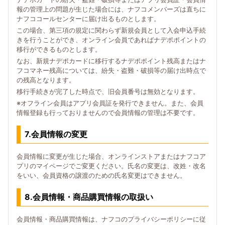
報の管理上の問題が生じた場合には、ナフコメンバーズは直ちに
ナフココールセンターに届け出るものとします。
この場合、第三項の規定に関わらず新規会員として入会申込手続
きを行うことができ、オンライン会員であればナデポポイントの
移行ができるものとします。
なお、新規ナデポカードに移行するナデポポイント残高またはナ
フコマネー残高については、紛失・盗難・破損等の届け出時点で
の残高となります。
移行手続きが完了した時点で、旧会員番号は無効となります。
※オフライン会員はアプリ会員証を発行できません。また、会員
情報登録も行っておりませんので会員情報の管理は不要です。
7.会員情報の変更
会員情報に変更が生じた場合、オンラインストアまたはナフコア
プリのマイページでご変更ください。氏名の変更は、改姓・改名
をいい、会員資格の譲渡のための氏名変更はできません。
8.会員情報・商品購買情報の取扱い
会員情報・商品購買情報は、ナフコのプライバシーポリシーに従