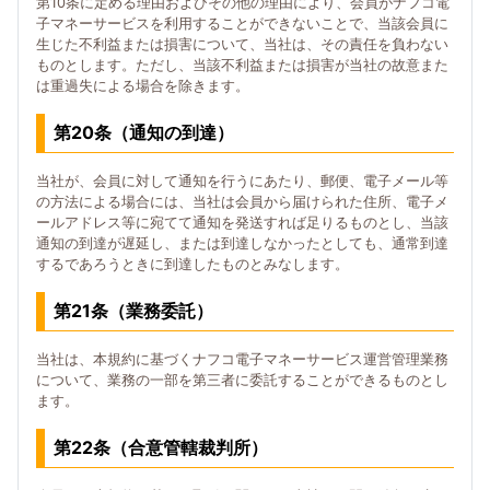
第10条に定める理由およびその他の理由により、会員がナフコ電
子マネーサービスを利用することができないことで、当該会員に
生じた不利益または損害について、当社は、その責任を負わない
ものとします。ただし、当該不利益または損害が当社の故意また
は重過失による場合を除きます。
第20条（通知の到達）
当社が、会員に対して通知を行うにあたり、郵便、電子メール等
の方法による場合には、当社は会員から届けられた住所、電子メ
ールアドレス等に宛てて通知を発送すれば足りるものとし、当該
通知の到達が遅延し、または到達しなかったとしても、通常到達
するであろうときに到達したものとみなします。
第21条（業務委託）
当社は、本規約に基づくナフコ電子マネーサービス運営管理業務
について、業務の一部を第三者に委託することができるものとし
ます。
第22条（合意管轄裁判所）