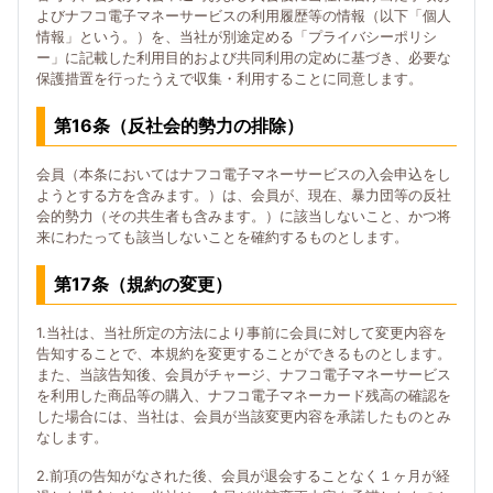
よびナフコ電子マネーサービスの利用履歴等の情報（以下「個人
情報」という。）を、当社が別途定める「プライバシーポリシ
ー」に記載した利用目的および共同利用の定めに基づき、必要な
保護措置を行ったうえで収集・利用することに同意します。
第16条（反社会的勢力の排除）
会員（本条においてはナフコ電子マネーサービスの入会申込をし
ようとする方を含みます。）は、会員が、現在、暴力団等の反社
会的勢力（その共生者も含みます。）に該当しないこと、かつ将
来にわたっても該当しないことを確約するものとします。
第17条（規約の変更）
1.当社は、当社所定の方法により事前に会員に対して変更内容を
告知することで、本規約を変更することができるものとします。
また、当該告知後、会員がチャージ、ナフコ電子マネーサービス
を利用した商品等の購入、ナフコ電子マネーカード残高の確認を
した場合には、当社は、会員が当該変更内容を承諾したものとみ
なします。
2.前項の告知がなされた後、会員が退会することなく１ヶ月が経