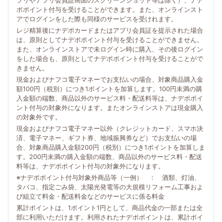
プリやアプリ会員証画面のスクリーンショット等は除く）、ナデ
ポポイント付与を受けることができます。また、オンラインスト
アでログインをした際も同様のサービスを受けれます。
レジ精算後にナデポカードまたはアプリ会員証を提示された場合
は、原則としてナデポポイント付与を受けることができません。
また、オンラインストアで未ログイン時に購入、その後ログイン
をした場合も、原則としてナデポポイント付与を受けることがで
きません。
現金およびナフコ電子マネーでお支払いの場合、対象商品購入金
額100円（税別）につき1ポイントを加算します。100円未満の購
入金額の端数、商品以外のサービス料・配送料等は、ナデポポイ
ント付与の対象外になります。またオンラインストアは現金購入
の対象外です。
現金およびナフコ電子マネー以外（クレジットカード、スマホ決
済、電子マネー、ギフト券、地域振興券など）でお支払いの場
合、対象商品購入金額200円（税別）につき1ポイントを加算しま
す。200円未満の購入金額の端数、商品以外のサービス料・配送
料等は、ナデポポイント付与の対象外になります。
※ナデポポイント付与対象外商品等（一例） ： 酒類、灯油、
タバコ、指定ごみ袋、太陽光発電等の大規模リフォーム工事およ
び組立て料金・配送料金などのサービスに係る料金
累計ポイントは、1ポイント1円として、商品代金の一部または全
部に利用いただけます。利用されたナデポポイントは、累計ポイ