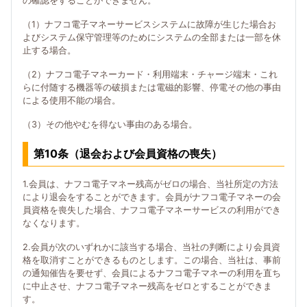
の確認をすることができません。
（1）ナフコ電子マネーサービスシステムに故障が生じた場合お
よびシステム保守管理等のためにシステムの全部または一部を休
止する場合。
（2）ナフコ電子マネーカード・利用端末・チャージ端末・これ
らに付随する機器等の破損または電磁的影響、停電その他の事由
による使用不能の場合。
（3）その他やむを得ない事由のある場合。
第10条（退会および会員資格の喪失）
1.会員は、ナフコ電子マネー残高がゼロの場合、当社所定の方法
により退会をすることができます。会員がナフコ電子マネーの会
員資格を喪失した場合、ナフコ電子マネーサービスの利用ができ
なくなります。
2.会員が次のいずれかに該当する場合、当社の判断により会員資
格を取消すことができるものとします。この場合、当社は、事前
の通知催告を要せず、会員によるナフコ電子マネーの利用を直ち
に中止させ、ナフコ電子マネー残高をゼロとすることができま
す。