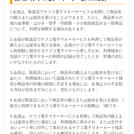
1.会員は、取扱店でナフコ電子マネーサービスを利用して商品等
の購入または提供を受けることができます。ただし、商品券その
他の金券類・はがき・切手・印紙類・その他別途定める一部商品
について、利用を制限する場合があります。
2.会員が取扱店でナフコ電子マネーサービスを利用して商品等の
購入または提供を受ける場合、会員のナフコ電子マネーカードか
ら利用額に相当するナフコ電子マネーが差し引かれ、利用端末に
当該ナフコ電子マネーの利用の記録が完了したとき、対価の支払
いがなされたものとします。
3.会員は、取扱店において、商品等の購入または提供を受けるに
あたり、利用端末において認識されたナフコ電子マネーカード残
高が商品等の対価の総額に不足する場合には、会員はその不足額
を当社が定める方法により、支払うものとします。
4.会員が取扱店において商品等の購入または提供を受ける場合、1
取引に利用できるナフコ電子マネーカードの枚数は、1枚です。
5.会員は、ナフコ電子マネーサービスを利用して商品等の購入ま
たは提供を受けた場合には、利用端末に表示され、または交付す
るレシート等に印字して表示されるナフコ電子マネーカード残高
を確認し、誤りがないことを確認するものとします。万一誤りが