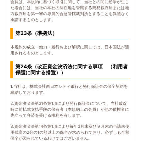
会員は、本規約に基づく取引に関して、当社との間に紛争が生じ
た場合には、当社の本社の所在地を管轄する簡易裁判所または地
方裁判所を第一審の専属的合意管轄裁判所とすることを異議なく
承諾するものとします。
第23条（準拠法）
本規約の成立・効力・履行および解釈に関しては、日本国法が適
用されるものとします。
第24条（改正資金決済法に関する事項 （利用者
保護に関する措置））
1.当社は、株式会社西日本シティ銀行と発行保証金の保全契約を
締結しております。
2.資金決済法第31条第1項により発行保証金について、当社破綻
時に前払式支払手段の保有者（本規約上の会員）が他の債権者に
先立って弁済を受ける権利を有します。
3.資金決済法第14条第1項により毎年3月末及び９月末の当該未使
用残高の2分の1の額以上の保全が求められており、必ずしも全額
保全が図られているわけではございません。