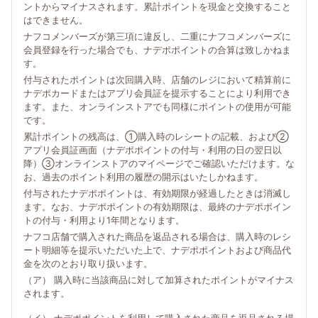
ントからマイナスされます。累計ポイントを現金と交換すること
はできません。
ナフコメンバーズが第三項に違反し、二重にナフコメンバーズに
会員登録を行った場合でも、ナデポポイントの合算は致しかねま
す。
付与されたポイントは次回購入時、店舗のレジにおいて精算前に
ナデポカードまたはアプリ会員証を提示することにより利用でき
ます。また、オンラインストアでも同様にポイントの使用が可能
です。
累計ポイントの残高は、①購入時のレシートの記載、および②
アプリ会員証画面（ナデポポイントの付与・利用の日の翌日以
降）③オンラインストアのマイページでご確認いただけます。な
お、過去のポイント利用の履歴の開示はいたしかねます。
付与されたナデポポイントは、有効期限が経過したときは消滅し
ます。なお、ナデポポイントの有効期限は、最終のナデポポイン
トの付与・利用より1年間となります。
ナフコ店舗で購入された商品を返品される場合は、購入時のレシ
ート明細等を提示いただいた上で、ナデポポイントおよび商品代
金を次のとおり取り扱います。
（ア） 購入時に当該商品に対して加算されたポイントがマイナス
されます。