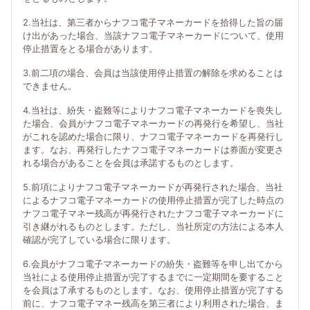
2.当社は、第三者からナフコ電子マネーカードを拾得した旨の届
け出があった場合、当該ナフコ電子マネーカードについて、使用
停止措置をとる場合があります。
3.前二項の場合、会員は当該使用停止措置の解除を求めることは
できません。
4.当社は、紛失・盗難等によりナフコ電子マネーカードを喪失し
た場合、会員がナフコ電子マネーカードの再発行を希望し、当社
がこれを認めた場合に限り、ナフコ電子マネーカードを再発行し
ます。なお、再発行したナフコ電子マネーカードは券面が変更さ
れる場合があることを会員は承諾するものとします。
5.前項によりナフコ電子マネーカードが再発行された場合、当社
によるナフコ電子マネーカードの使用停止措置が完了した時点の
ナフコ電子マネー残高が再発行されたナフコ電子マネーカードに
引き継がれるものとします。ただし、当社所定の方法による本人
確認が完了している場合に限ります。
6.会員がナフコ電子マネーカードの紛失・盗難等を申し出てから
当社による使用停止措置が完了するまでに一定期間を要すること
を会員は了承するものとします。なお、使用停止措置が完了する
前に、ナフコ電子マネー残高を第三者により利用された場合、ま