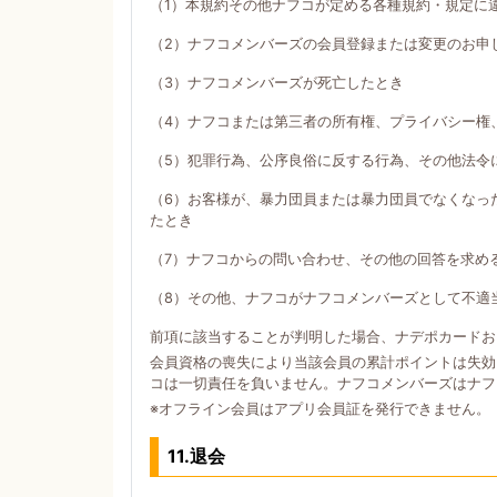
（1）本規約その他ナフコが定める各種規約・規定に
（2）ナフコメンバーズの会員登録または変更のお申
（3）ナフコメンバーズが死亡したとき
（4）ナフコまたは第三者の所有権、プライバシー権
（5）犯罪行為、公序良俗に反する行為、その他法令
（6）お客様が、暴力団員または暴力団員でなくなっ
たとき
（7）ナフコからの問い合わせ、その他の回答を求め
（8）その他、ナフコがナフコメンバーズとして不適
前項に該当することが判明した場合、ナデポカードお
会員資格の喪失により当該会員の累計ポイントは失効
コは一切責任を負いません。ナフコメンバーズはナフ
※オフライン会員はアプリ会員証を発行できません。
11.退会