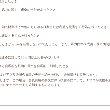
違反したとき
し込みに際し、虚偽の申告があったとき
、知的財産権その他のあらゆる権利または利益を侵害する行為を行ったとき
に違反する行為を行ったとき
たときから5年を経過しない方であること、また、暴力団準構成員、暴力団関
る連絡に対して30日間以上応答がないとき
当と合理的な根拠に基づき合理的に判断したとき
よびアプリ会員会員証の失効手続きを行い、会員資格を喪失します。
します。この場合、会員資格の喪失に伴う損害等について、ナフコが債務不
コにナデポカードを返却するものとします。