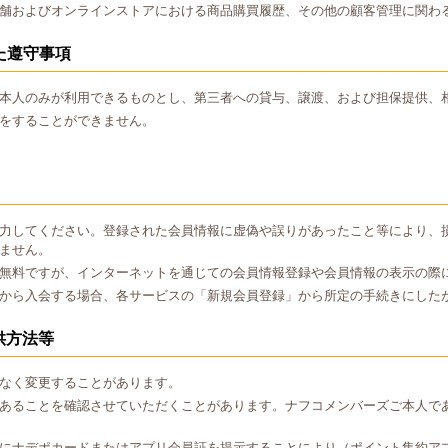
舗およびオンラインストアにおける商品購買履歴、その他の顧客管理に関わ
た遵守事項
本人のみが利用できるものとし、第三者への貸与、譲渡、および担保提供、
をすることができません。
力してください。登録された会員情報に虚偽や誤りがあったこと等により、
ません。
無料ですが、インターネットを通じての会員情報登録や会員情報の表示の際
から入会する場合、各サービスの「新規会員登録」から所定の手続きにした
供方法等
なく変更することがあります。
あることを確認させていただくことがあります。ナフコメンバーズご本人で
にナデポカードまたはアプリ会員証を提示することにより（ポイント集約ア