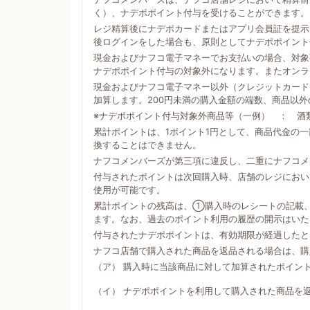
く）、ナデポポイント付与を受けることができます。
レジ精算後にナデポカードまたはアプリ会員証を提示
後ログインをした場合も、原則としてナデポポイント
現金およびナフコ電子マネーでお支払いの場合、対象商
ナデポポイント付与の対象外になります。またオンラ
現金およびナフコ電子マネー以外（クレジットカード
加算します。200円未満の購入金額の端数、商品以
※ナデポポイント付与対象外商品等（一例） ： 酒
累計ポイントは、1ポイント1円として、商品代金の
換することはできません。
ナフコメンバーズが第三項に違反し、二重にナフコメ
付与されたポイントは次回購入時、店舗のレジにおい
使用が可能です。
累計ポイントの残高は、①購入時のレシートの記載
ます。なお、過去のポイント利用の履歴の開示はいた
付与されたナデポポイントは、有効期限が経過したと
ナフコ店舗で購入された商品を返品される場合は、購
（ア） 購入時に当該商品に対して加算されたポイン
（イ） ナデポポイントを利用して購入された商品を