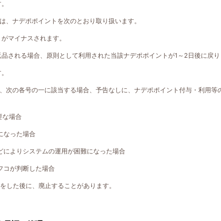
す。
は、ナデポポイントを次のとおり取り扱います。
トがマイナスされます。
返品される場合、原則として利用された当該ナデポポイントが1～2日後に戻り
す。
、次の各号の一に該当する場合、予告なしに、ナデポポイント付与・利用等
要な場合
になった場合
どによりシステムの運用が困難になった場合
フコが判断した場合
知をした後に、廃止することがあります。