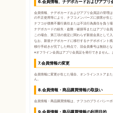
6.会員情報、ナデポカードおよびアプリ
会員情報、ナデポカードおよびアプリ会員証の管理は
の不正使用等により、ナフコメンバーズに損害が生じ
ナフコが債務不履行責任または不法行為責任を負う場
ナデポカードの紛失・盗難・破損等またはアプリ会員
この場合、第三項の規定に関わらず新規会員として入
なお、新規ナデポカードに移行するナデポポイント残
移行手続きが完了した時点で、旧会員番号は無効とな
※オフライン会員はアプリ会員証を発行できません。
7.会員情報の変更
会員情報に変更が生じた場合、オンラインストアまた
ん。
8.会員情報・商品購買情報の取扱い
会員情報・商品購買情報は、ナフコのプライバシーポ
9.会員情報・商品購買情報の利用目的