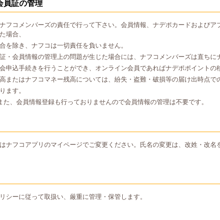
会員証の管理
ナフコメンバーズの責任で行って下さい。会員情報、ナデポカードおよびア
た場合、
合を除き、ナフコは一切責任を負いません。
証・会員情報の管理上の問題が生じた場合には、ナフコメンバーズは直ちに
会申込手続きを行うことができ、オンライン会員であればナデポポイントの
高またはナフコマネー残高については、紛失・盗難・破損等の届け出時点で
ります。
また、会員情報登録も行っておりませんので会員情報の管理は不要です。
はナフコアプリのマイページでご変更ください。氏名の変更は、改姓・改名
リシーに従って取扱い、厳重に管理・保管します。