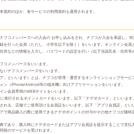
本規約のほか、各サービスの利用規約も適用されます。
ナフコメンバーズへの入会の お申し込みをされ、ナフコが入会を承認し、特
録を行った会員（ただし、小学生以下を除く）をいいます。オンライン会員
住所などの情報を入力し、パスワードの設定を行い（以下当該氏名・住所等
フコメンバーズをいいます。
ないナフコメンバーズをいいます。
ア」といいます）とは、ナフコが管理・運営するオンラインショップサービ
（iPhone/Android等の端末機）向けアプリケーションをいいます。
イン会員専用のWEBサイトをいいます。
ズに発行されるポイントカードをいいます。以下「ナデポカード」といいます
される、店舗でご使用頂ける会員証をいいます。以下「アプリ会員証」とい
アで商品購入の際に使用できるナデポポイントの付与やその他ナフコが随時
典であり、購入時にナデポカードまたはアプリ会員証を提示することで支払
同様のサービスを受けれます。