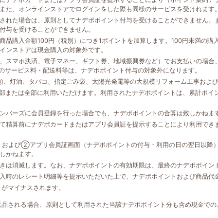
また、オンラインストアでログインをした際も同様のサービスを受けれます
された場合は、原則としてナデポポイント付与を受けることができません。
付与を受けることができません。
品購入金額100円（税別）につき1ポイントを加算します。100円未満の
インストアは現金購入の対象外です。
、スマホ決済、電子マネー、ギフト券、地域振興券など）でお支払いの場合、
外のサービス料・配送料等は、ナデポポイント付与の対象外になります。
類、灯油、タバコ、指定ごみ袋、太陽光発電等の大規模リフォーム工事およ
一部または全部に利用いただけます。利用されたナデポポイントは、累計ポイ
ンバーズに会員登録を行った場合でも、ナデポポイントの合算は致しかねま
て精算前にナデポカードまたはアプリ会員証を提示することにより利用でき
、および②アプリ会員証画面（ナデポポイントの付与・利用の日の翌日以降
しかねます。
きは消滅します。なお、ナデポポイントの有効期限は、最終のナデポポイン
入時のレシート明細等を提示いただいた上で、ナデポポイントおよび商品代
トがマイナスされます。
返品される場合、原則として利用された当該ナデポポイント分も含め現金での