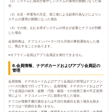
（2）システムに負荷が集中しシステムの運用が困難になった場
合
（3）火災・停電等の天災、第三者による妨害行為などによりシ
ステムの運用が困難になった場合
（4）その他、止むを得ずシステムの停止が必要とナフコが判断
した場合
会員特典は、ナフコメンバーズへ12カ月前の事前通知をした後
に、廃止することがあります。
※オフライン会員はアプリ会員証を発行できません。
6.会員情報、ナデポカードおよびアプリ会員証の
管理
会員情報、ナデポカードおよびアプリ会員証の管理はナフコメン
バーズの責任で行って下さい。会員情報、ナデポカードおよびア
プリ会員証の紛失・盗難・汚損・破損・その他第三者の不正使用
等により、ナフコメンバーズに損害が生じた場合、
ナフコが債務不履行責任または不法行為責任を負う場合を除き、
ナフコは一切責任を負いません。
ナデポカードの紛失・盗難・破損等またはアプリ会員証・会員情