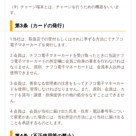
（9）チャージ端末とは、チャージを行うための機器をいいま
す。
第3条（カードの発行）
1.当社は、取扱店での受付もしくはそれに準ずる方法にてナフコ
電子マネーカードを発行します。
2.会員は、ナフコ電子マネーカードを受け取ったときに当該ナフ
コ電子マネーカードの所定欄に会員ご自身の署名を行わなければ
なりません。原則、ナフコ電子マネーカードは、会員本人以外は
使用できません。
3.会員は、善良なる管理者の注意をもってナフコ電子マネーカー
ドを使用し管理しなければなりません。また、原則、会員は、カ
ードを貸与・譲渡・担保提供その他の処分をなすことはできませ
ん。
4.会員は、会員が当社に届け出た氏名・住所・電話番号等につい
て変更があった場合には、当社所定の方法により当社に届け出る
ことを承諾するものとします。
第4条（不正使用等の禁止）