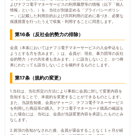
よびナフコ電子マネーサービスの利用履歴等の情報（以下「個人
情報」という。）を、当社が別途定める「プライバシーポリシ
ー」に記載した利用目的および共同利用の定めに基づき、必要な
保護措置を行ったうえで収集・利用することに同意します。
第16条（反社会的勢力の排除）
会員（本条においてはナフコ電子マネーサービスの入会申込をし
ようとする方を含みます。）は、会員が、現在、暴力団等の反社
会的勢力（その共生者も含みます。）に該当しないこと、かつ将
来にわたっても該当しないことを確約するものとします。
第17条（規約の変更）
1.当社は、当社所定の方法により事前に会員に対して変更内容を
告知することで、本規約を変更することができるものとします。
また、当該告知後、会員がチャージ、ナフコ電子マネーサービス
を利用した商品等の購入、ナフコ電子マネーカード残高の確認を
した場合には、当社は、会員が当該変更内容を承諾したものとみ
なします。
2.前項の告知がなされた後、会員が退会することなく１ヶ月が経