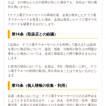
たは、その他なんらかの損害が生じた場合でも、当社は一切の責
任を負いません。
7.ナフコ電子マネーカードの再発行後、会員が喪失したナフコ電
子マネーカードを発見した場合、会員は発見したナフコ電子マネ
ーカードを破棄するものとします。
第14条（取扱店との紛議）
1.会員が、ナフコ電子マネーサービスを利用して購入または提供
を受けた商品等について、返品・瑕疵・欠陥等の取引上の問題が
発生した場合については、会員と取扱店との間で解決するものと
します。
2.前項の場合においても、会員は、当社（取扱店）に対し、ナフ
コ電子マネーの利用の取消し等を求めることはできないものとし
ます。
第15条（個人情報の収集・利用）
会員（本条においては、ナフコ電子マネーサービスの入会申込を
しようとする方を含みます。）は、氏名・生年月日・住所・電話
番号等、会員が入会申込時および入会後に当社に届け出た事項お