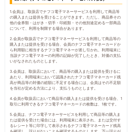
1.会員は、取扱店でナフコ電子マネーサービスを利用して商品等
の購入または提供を受けることができます。ただし、商品券その
他の金券類・はがき・切手・印紙類・その他別途定める一部商品
について、利用を制限する場合があります。
2.会員が取扱店でナフコ電子マネーサービスを利用して商品等の
購入または提供を受ける場合、会員のナフコ電子マネーカードか
ら利用額に相当するナフコ電子マネーが差し引かれ、利用端末に
当該ナフコ電子マネーの利用の記録が完了したとき、対価の支払
いがなされたものとします。
3.会員は、取扱店において、商品等の購入または提供を受けるに
あたり、利用端末において認識されたナフコ電子マネーカード残
高が商品等の対価の総額に不足する場合には、会員はその不足額
を当社が定める方法により、支払うものとします。
4.会員が取扱店において商品等の購入または提供を受ける場合、1
取引に利用できるナフコ電子マネーカードの枚数は、1枚です。
5.会員は、ナフコ電子マネーサービスを利用して商品等の購入ま
たは提供を受けた場合には、利用端末に表示され、または交付す
るレシート等に印字して表示されるナフコ電子マネーカード残高
を確認し、誤りがないことを確認するものとします。万一誤りが