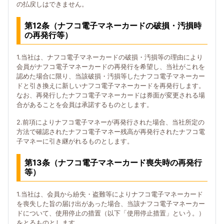
の払戻しはできません。
第12条（ナフコ電子マネーカードの破損・汚損時
の再発行等）
1.当社は、ナフコ電子マネーカードの破損・汚損等の理由により
会員がナフコ電子マネーカードの再発行を希望し、当社がこれを
認めた場合に限り、当該破損・汚損等したナフコ電子マネーカー
ドと引き換えに新しいナフコ電子マネーカードを再発行します。
なお、再発行したナフコ電子マネーカードは券面が変更される場
合があることを会員は承諾するものとします。
2.前項によりナフコ電子マネーが再発行された場合、当社所定の
方法で確認されたナフコ電子マネー残高が再発行されたナフコ電
子マネーに引き継がれるものとします。
第13条（ナフコ電子マネーカード喪失時の再発行
等）
1.当社は、会員から紛失・盗難等によりナフコ電子マネーカード
を喪失した旨の届け出があった場合、当該ナフコ電子マネーカー
ドについて、使用停止の措置（以下「使用停止措置」という。）
をとるものとします。