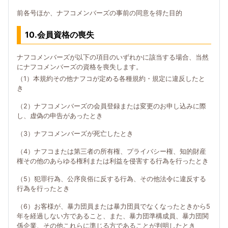
前各号ほか、ナフコメンバーズの事前の同意を得た目的
10.会員資格の喪失
ナフコメンバーズが以下の項目のいずれかに該当する場合、当然
にナフコメンバーズの資格を喪失します。
（1）本規約その他ナフコが定める各種規約・規定に違反したと
き
（2）ナフコメンバーズの会員登録または変更のお申し込みに際
し、虚偽の申告があったとき
（3）ナフコメンバーズが死亡したとき
（4）ナフコまたは第三者の所有権、プライバシー権、知的財産
権その他のあらゆる権利または利益を侵害する行為を行ったとき
（5）犯罪行為、公序良俗に反する行為、その他法令に違反する
行為を行ったとき
（6）お客様が、暴力団員または暴力団員でなくなったときから5
年を経過しない方であること、また、暴力団準構成員、暴力団関
係企業、その他これらに準じる方であることが判明したとき