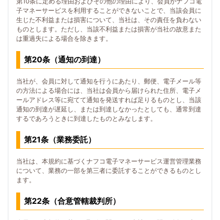
第10条に定める理由およびその他の理由により、会員がナフコ電
子マネーサービスを利用することができないことで、当該会員に
生じた不利益または損害について、当社は、その責任を負わない
ものとします。ただし、当該不利益または損害が当社の故意また
は重過失による場合を除きます。
第20条（通知の到達）
当社が、会員に対して通知を行うにあたり、郵便、電子メール等
の方法による場合には、当社は会員から届けられた住所、電子メ
ールアドレス等に宛てて通知を発送すれば足りるものとし、当該
通知の到達が遅延し、または到達しなかったとしても、通常到達
するであろうときに到達したものとみなします。
第21条（業務委託）
当社は、本規約に基づくナフコ電子マネーサービス運営管理業務
について、業務の一部を第三者に委託することができるものとし
ます。
第22条（合意管轄裁判所）