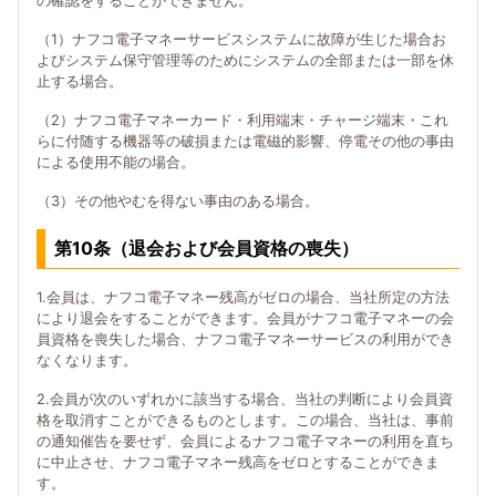
の確認をすることができません。
（1）ナフコ電子マネーサービスシステムに故障が生じた場合お
よびシステム保守管理等のためにシステムの全部または一部を休
止する場合。
（2）ナフコ電子マネーカード・利用端末・チャージ端末・これ
らに付随する機器等の破損または電磁的影響、停電その他の事由
による使用不能の場合。
（3）その他やむを得ない事由のある場合。
第10条（退会および会員資格の喪失）
1.会員は、ナフコ電子マネー残高がゼロの場合、当社所定の方法
により退会をすることができます。会員がナフコ電子マネーの会
員資格を喪失した場合、ナフコ電子マネーサービスの利用ができ
なくなります。
2.会員が次のいずれかに該当する場合、当社の判断により会員資
格を取消すことができるものとします。この場合、当社は、事前
の通知催告を要せず、会員によるナフコ電子マネーの利用を直ち
に中止させ、ナフコ電子マネー残高をゼロとすることができま
す。