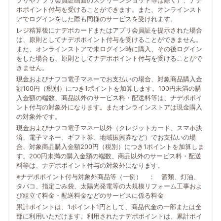
プリやアプリ会員証画面のスクリーンショット等は除く）、ナデ
ポポイント付与を受けることができます。また、オンラインスト
アでログインをした際も同様のサービスを受けれます。
レジ精算後にナデポカードまたはアプリ会員証を提示された場合
は、原則としてナデポポイント付与を受けることができません。
また、オンラインストアで未ログイン時に購入、その後ログイン
をした場合も、原則としてナデポポイント付与を受けることがで
きません。
現金およびナフコ電子マネーでお支払いの場合、対象商品購入金
額100円（税別）につき1ポイントを加算します。100円未満の購
入金額の端数、商品以外のサービス料・配送料等は、ナデポポイ
ント付与の対象外になります。またオンラインストアは現金購入
の対象外です。
現金およびナフコ電子マネー以外（クレジットカード、スマホ決
済、電子マネー、ギフト券、地域振興券など）でお支払いの場
合、対象商品購入金額200円（税別）につき1ポイントを加算しま
す。200円未満の購入金額の端数、商品以外のサービス料・配送
料等は、ナデポポイント付与の対象外になります。
※ナデポポイント付与対象外商品等（一例） ： 酒類、灯油、
タバコ、指定ごみ袋、太陽光発電等の大規模リフォーム工事およ
び組立て料金・配送料金などのサービスに係る料金
累計ポイントは、1ポイント1円として、商品代金の一部または全
部に利用いただけます。利用されたナデポポイントは、累計ポイ