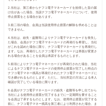
2.当社は、第三者からナフコ電子マネーカードを拾得した旨の届
け出があった場合、当該ナフコ電子マネーカードについて、使用
停止措置をとる場合があります。
3.前二項の場合、会員は当該使用停止措置の解除を求めることは
できません。
4.当社は、紛失・盗難等によりナフコ電子マネーカードを喪失し
た場合、会員がナフコ電子マネーカードの再発行を希望し、当社
がこれを認めた場合に限り、ナフコ電子マネーカードを再発行し
ます。なお、再発行したナフコ電子マネーカードは券面が変更さ
れる場合があることを会員は承諾するものとします。
5.前項によりナフコ電子マネーカードが再発行された場合、当社
によるナフコ電子マネーカードの使用停止措置が完了した時点の
ナフコ電子マネー残高が再発行されたナフコ電子マネーカードに
引き継がれるものとします。ただし、当社所定の方法による本人
確認が完了している場合に限ります。
6.会員がナフコ電子マネーカードの紛失・盗難等を申し出てから
当社による使用停止措置が完了するまでに一定期間を要すること
を会員は了承するものとします。なお、使用停止措置が完了する
前に、ナフコ電子マネー残高を第三者により利用された場合、ま