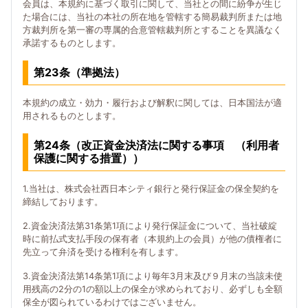
会員は、本規約に基づく取引に関して、当社との間に紛争が生じ
た場合には、当社の本社の所在地を管轄する簡易裁判所または地
方裁判所を第一審の専属的合意管轄裁判所とすることを異議なく
承諾するものとします。
第23条（準拠法）
本規約の成立・効力・履行および解釈に関しては、日本国法が適
用されるものとします。
第24条（改正資金決済法に関する事項 （利用者
保護に関する措置））
1.当社は、株式会社西日本シティ銀行と発行保証金の保全契約を
締結しております。
2.資金決済法第31条第1項により発行保証金について、当社破綻
時に前払式支払手段の保有者（本規約上の会員）が他の債権者に
先立って弁済を受ける権利を有します。
3.資金決済法第14条第1項により毎年3月末及び９月末の当該未使
用残高の2分の1の額以上の保全が求められており、必ずしも全額
保全が図られているわけではございません。