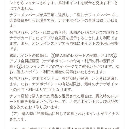
ントからマイナスされます。累計ポイントを現金と交換すること
はできません。
ナフコメンバーズが第三項に違反し、二重にナフコメンバーズに
会員登録を行った場合でも、ナデポポイントの合算は致しかねま
す。
付与されたポイントは次回購入時、店舗のレジにおいて精算前に
ナデポカードまたはアプリ会員証を提示することにより利用でき
ます。また、オンラインストアでも同様にポイントの使用が可能
です。
累計ポイントの残高は、①購入時のレシートの記載、および②
アプリ会員証画面（ナデポポイントの付与・利用の日の翌日以
降）③オンラインストアのマイページでご確認いただけます。な
お、過去のポイント利用の履歴の開示はいたしかねます。
付与されたナデポポイントは、有効期限が経過したときは消滅し
ます。なお、ナデポポイントの有効期限は、最終のナデポポイン
トの付与・利用より1年間となります。
ナフコ店舗で購入された商品を返品される場合は、購入時のレシ
ート明細等を提示いただいた上で、ナデポポイントおよび商品代
金を次のとおり取り扱います。
（ア） 購入時に当該商品に対して加算されたポイントがマイナス
されます。