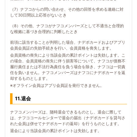
（7）ナフコからの問い合わせ、その他の回答を求める連絡に対
して30日間以上応答がないとき
（8）その他、ナフコがナフコメンバーズとして不適当と合理的
な根拠に基づき合理的に判断したとき
前項に該当することが判明した場合、ナデポカードおよびアプリ
会員会員証の失効手続きを行い、会員資格を喪失します。
会員資格の喪失により当該会員の累計ポイントは失効します。こ
の場合、会員資格の喪失に伴う損害等について、ナフコが債務不
履行責任または不法行為責任を負う場合を除き、ナフコは一切責
任を負いません。ナフコメンバーズはナフコにナデポカードを返
却するものとします。
※オフライン会員はアプリ会員証を発行できません。
11.退会
ナフコメンバーズは、随時退会できるものとし、退会に際して
は、ナフココールセンターで退会の届出（ナデポカードを貸与さ
れた会員は併せてナデポカードの返却）を行うものとします。
退会により当該会員の累計ポイントは失効します。