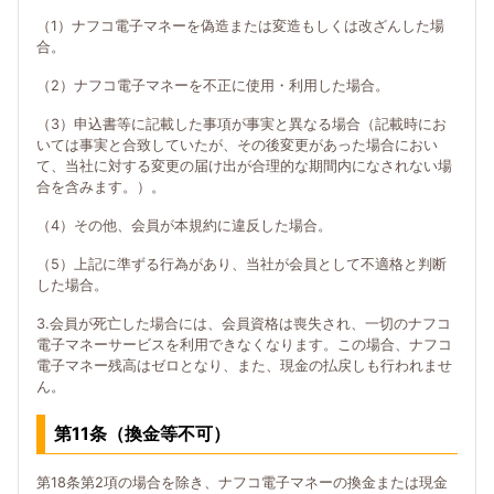
（1）ナフコ電子マネーを偽造または変造もしくは改ざんした場
合。
（2）ナフコ電子マネーを不正に使用・利用した場合。
（3）申込書等に記載した事項が事実と異なる場合（記載時にお
いては事実と合致していたが、その後変更があった場合におい
て、当社に対する変更の届け出が合理的な期間内になされない場
合を含みます。）。
（4）その他、会員が本規約に違反した場合。
（5）上記に準ずる行為があり、当社が会員として不適格と判断
した場合。
3.会員が死亡した場合には、会員資格は喪失され、一切のナフコ
電子マネーサービスを利用できなくなります。この場合、ナフコ
電子マネー残高はゼロとなり、また、現金の払戻しも行われませ
ん。
第11条（換金等不可）
第18条第2項の場合を除き、ナフコ電子マネーの換金または現金