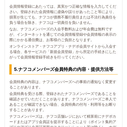
会員情報登録にあたっては、真実かつ正確な情報を入力してくだ
さい。登録された会員情報に虚偽や誤りがあったこと等により、
損害が生じても、ナフコが債務不履行責任または不法行為責任を
負う場合を除き、ナフコは一切責任を負いません。
なお、ナフコメンバーズの入会手数料および年会費は無料です
が、インターネットを通じての会員情報登録や会員情報の表示の
際にかかる通信費は、お客様のご負担となります。
オンラインストア・ナフコアプリ・ナデポ会員サイトから入会す
る場合、各サービスの「新規会員登録」から所定の手続きにした
がって会員情報登録手続きを行ってください。
5.ナフコメンバーズ会員特典の内容・提供方法等
会員特典の内容は、ナフコメンバーズへの事前の通知なく変更す
ることがあります。
会員特典を受ける際、登録されたナフコメンバーズであることを
確認させていただくことがあります。ナフコメンバーズご本人で
あることが確認できない場合、会員特典の付与・利用等をお断り
することがあります。
ナフコメンバーズは、ナフコ店舗レジにおいて精算前にナデポカ
ードまたはアプリ会員証を提示することにより（ポイント集約ア