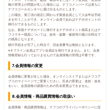
報の管理上の問題が生じた場合には、ナフコメンバーズは直ちに
ナフココールセンターに届け出るものとします。
この場合、第三項の規定に関わらず新規会員として入会申込手続
きを行うことができ、オンライン会員であればナデポポイントの
移行ができるものとします。
なお、新規ナデポカードに移行するナデポポイント残高またはナ
フコマネー残高については、紛失・盗難・破損等の届け出時点で
の残高となります。
移行手続きが完了した時点で、旧会員番号は無効となります。
※オフライン会員はアプリ会員証を発行できません。また、会員
情報登録も行っておりませんので会員情報の管理は不要です。
7.会員情報の変更
会員情報に変更が生じた場合、オンラインストアまたはナフコア
プリのマイページでご変更ください。氏名の変更は、改姓・改名
をいい、会員資格の譲渡のための氏名変更はできません。
8.会員情報・商品購買情報の取扱い
会員情報・商品購買情報は、ナフコのプライバシーポリシーに従