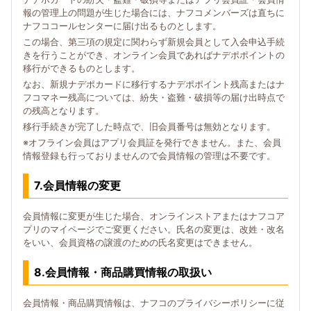
報の管理上の問題が生じた場合には、ナフコメンバーズは直ちに
ナフココールセンターに届け出るものとします。
この場合、第三項の規定に関わらず新規会員として入会申込手続
きを行うことができ、オンライン会員であればナデポポイントの
移行ができるものとします。
なお、新規ナデポカードに移行するナデポポイント残高またはナ
フコマネー残高については、紛失・盗難・破損等の届け出時点で
の残高となります。
移行手続きが完了した時点で、旧会員番号は無効となります。
※オフライン会員はアプリ会員証を発行できません。また、会員
情報登録も行っておりませんので会員情報の管理は不要です。
7.会員情報の変更
会員情報に変更が生じた場合、オンラインストアまたはナフコア
プリのマイページでご変更ください。氏名の変更は、改姓・改名
をいい、会員資格の譲渡のための氏名変更はできません。
8.会員情報・商品購買情報の取扱い
会員情報・商品購買情報は、ナフコのプライバシーポリシーに従