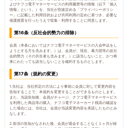
よびナフコ電子マネーサービスの利用履歴等の情報（以下「個人
情報」という。）を、当社が別途定める「プライバシーポリシ
ー」に記載した利用目的および共同利用の定めに基づき、必要な
保護措置を行ったうえで収集・利用することに同意します。
第16条（反社会的勢力の排除）
会員（本条においてはナフコ電子マネーサービスの入会申込をし
ようとする方を含みます。）は、会員が、現在、暴力団等の反社
会的勢力（その共生者も含みます。）に該当しないこと、かつ将
来にわたっても該当しないことを確約するものとします。
第17条（規約の変更）
1.当社は、当社所定の方法により事前に会員に対して変更内容を
告知することで、本規約を変更することができるものとします。
また、当該告知後、会員がチャージ、ナフコ電子マネーサービス
を利用した商品等の購入、ナフコ電子マネーカード残高の確認を
した場合には、当社は、会員が当該変更内容を承諾したものとみ
なします。
2.前項の告知がなされた後、会員が退会することなく１ヶ月が経