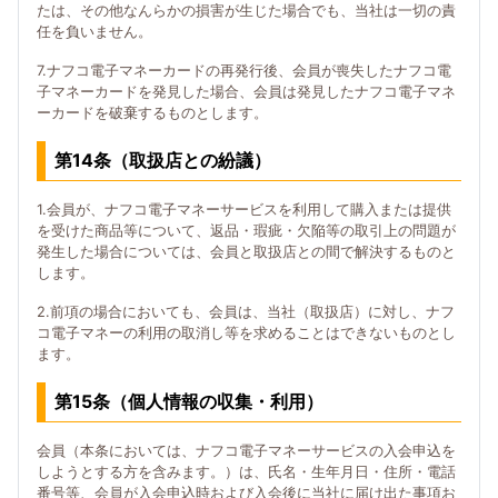
たは、その他なんらかの損害が生じた場合でも、当社は一切の責
任を負いません。
7.ナフコ電子マネーカードの再発行後、会員が喪失したナフコ電
子マネーカードを発見した場合、会員は発見したナフコ電子マネ
ーカードを破棄するものとします。
第14条（取扱店との紛議）
1.会員が、ナフコ電子マネーサービスを利用して購入または提供
を受けた商品等について、返品・瑕疵・欠陥等の取引上の問題が
発生した場合については、会員と取扱店との間で解決するものと
します。
2.前項の場合においても、会員は、当社（取扱店）に対し、ナフ
コ電子マネーの利用の取消し等を求めることはできないものとし
ます。
第15条（個人情報の収集・利用）
会員（本条においては、ナフコ電子マネーサービスの入会申込を
しようとする方を含みます。）は、氏名・生年月日・住所・電話
番号等、会員が入会申込時および入会後に当社に届け出た事項お