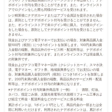
プリやアプリ会員証画面のスクリーンショット等は除く）、ナデ
ポポイント付与を受けることができます。また、オンラインスト
アでログインをした際も同様のサービスを受けれます。
レジ精算後にナデポカードまたはアプリ会員証を提示された場合
は、原則としてナデポポイント付与を受けることができません。
また、オンラインストアで未ログイン時に購入、その後ログイン
をした場合も、原則としてナデポポイント付与を受けることがで
きません。
現金およびナフコ電子マネーでお支払いの場合、対象商品購入金
額100円（税別）につき1ポイントを加算します。100円未満の購
入金額の端数、商品以外のサービス料・配送料等は、ナデポポイ
ント付与の対象外になります。またオンラインストアは現金購入
の対象外です。
現金およびナフコ電子マネー以外（クレジットカード、スマホ決
済、電子マネー、ギフト券、地域振興券など）でお支払いの場
合、対象商品購入金額200円（税別）につき1ポイントを加算しま
す。200円未満の購入金額の端数、商品以外のサービス料・配送
料等は、ナデポポイント付与の対象外になります。
※ナデポポイント付与対象外商品等（一例） ： 酒類、灯油、
タバコ、指定ごみ袋、太陽光発電等の大規模リフォーム工事およ
び組立て料金・配送料金などのサービスに係る料金
累計ポイントは、1ポイント1円として、商品代金の一部または全
部に利用いただけます。利用されたナデポポイントは、累計ポイ