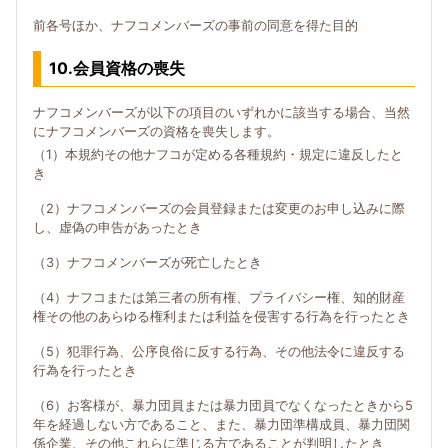
前各号ほか、ナフコメンバーズの事前の同意を得た目的
10.会員資格の喪失
ナフコメンバーズが以下の項目のいずれかに該当する場合、当然
にナフコメンバーズの資格を喪失します。
（1）本規約その他ナフコが定める各種規約・規定に違反したと
き
（2）ナフコメンバーズの会員登録または変更のお申し込みに際
し、虚偽の申告があったとき
（3）ナフコメンバーズが死亡したとき
（4）ナフコまたは第三者の所有権、プライバシー権、知的財産
権その他のあらゆる権利または利益を侵害する行為を行ったとき
（5）犯罪行為、公序良俗に反する行為、その他法令に違反する
行為を行ったとき
（6）お客様が、暴力団員または暴力団員でなくなったときから5
年を経過しない方であること、また、暴力団準構成員、暴力団関
係企業、その他これらに準じる方であることが判明したとき