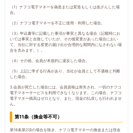
（1）ナフコ電子マネーを偽造または変造もしくは改ざんした場
合。
（2）ナフコ電子マネーを不正に使用・利用した場合。
（3）申込書等に記載した事項が事実と異なる場合（記載時にお
いては事実と合致していたが、その後変更があった場合におい
て、当社に対する変更の届け出が合理的な期間内になされない場
合を含みます。）。
（4）その他、会員が本規約に違反した場合。
（5）上記に準ずる行為があり、当社が会員として不適格と判断
した場合。
3.会員が死亡した場合には、会員資格は喪失され、一切のナフコ
電子マネーサービスを利用できなくなります。この場合、ナフコ
電子マネー残高はゼロとなり、また、現金の払戻しも行われませ
ん。
第11条（換金等不可）
第18条第2項の場合を除き、ナフコ電子マネーの換金または現金