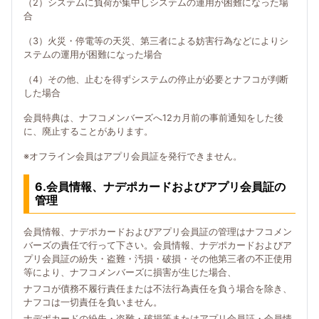
（2）システムに負荷が集中しシステムの運用が困難になった場
合
（3）火災・停電等の天災、第三者による妨害行為などによりシ
ステムの運用が困難になった場合
（4）その他、止むを得ずシステムの停止が必要とナフコが判断
した場合
会員特典は、ナフコメンバーズへ12カ月前の事前通知をした後
に、廃止することがあります。
※オフライン会員はアプリ会員証を発行できません。
6.会員情報、ナデポカードおよびアプリ会員証の
管理
会員情報、ナデポカードおよびアプリ会員証の管理はナフコメン
バーズの責任で行って下さい。会員情報、ナデポカードおよびア
プリ会員証の紛失・盗難・汚損・破損・その他第三者の不正使用
等により、ナフコメンバーズに損害が生じた場合、
ナフコが債務不履行責任または不法行為責任を負う場合を除き、
ナフコは一切責任を負いません。
ナデポカードの紛失・盗難・破損等またはアプリ会員証・会員情