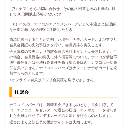
（7）ナフコからの問い合わせ、その他の回答を求める連絡に対
して30日間以上応答がないとき
（8）その他、ナフコがナフコメンバーズとして不適当と合理的
な根拠に基づき合理的に判断したとき
前項に該当することが判明した場合、ナデポカードおよびアプリ
会員会員証の失効手続きを行い、会員資格を喪失します。
会員資格の喪失により当該会員の累計ポイントは失効します。こ
の場合、会員資格の喪失に伴う損害等について、ナフコが債務不
履行責任または不法行為責任を負う場合を除き、ナフコは一切責
任を負いません。ナフコメンバーズはナフコにナデポカードを返
却するものとします。
※オフライン会員はアプリ会員証を発行できません。
11.退会
ナフコメンバーズは、随時退会できるものとし、退会に際して
は、ナフココールセンターで退会の届出（ナデポカードを貸与さ
れた会員は併せてナデポカードの返却）を行うものとします。
退会により当該会員の累計ポイントは失効します。