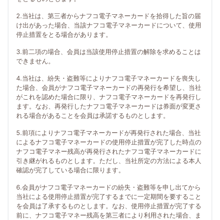
2.当社は、第三者からナフコ電子マネーカードを拾得した旨の届
け出があった場合、当該ナフコ電子マネーカードについて、使用
停止措置をとる場合があります。
3.前二項の場合、会員は当該使用停止措置の解除を求めることは
できません。
4.当社は、紛失・盗難等によりナフコ電子マネーカードを喪失し
た場合、会員がナフコ電子マネーカードの再発行を希望し、当社
がこれを認めた場合に限り、ナフコ電子マネーカードを再発行し
ます。なお、再発行したナフコ電子マネーカードは券面が変更さ
れる場合があることを会員は承諾するものとします。
5.前項によりナフコ電子マネーカードが再発行された場合、当社
によるナフコ電子マネーカードの使用停止措置が完了した時点の
ナフコ電子マネー残高が再発行されたナフコ電子マネーカードに
引き継がれるものとします。ただし、当社所定の方法による本人
確認が完了している場合に限ります。
6.会員がナフコ電子マネーカードの紛失・盗難等を申し出てから
当社による使用停止措置が完了するまでに一定期間を要すること
を会員は了承するものとします。なお、使用停止措置が完了する
前に、ナフコ電子マネー残高を第三者により利用された場合、ま