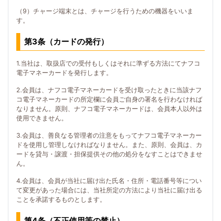
（9）チャージ端末とは、チャージを行うための機器をいいま
す。
第3条（カードの発行）
1.当社は、取扱店での受付もしくはそれに準ずる方法にてナフコ
電子マネーカードを発行します。
2.会員は、ナフコ電子マネーカードを受け取ったときに当該ナフ
コ電子マネーカードの所定欄に会員ご自身の署名を行わなければ
なりません。原則、ナフコ電子マネーカードは、会員本人以外は
使用できません。
3.会員は、善良なる管理者の注意をもってナフコ電子マネーカー
ドを使用し管理しなければなりません。また、原則、会員は、カ
ードを貸与・譲渡・担保提供その他の処分をなすことはできませ
ん。
4.会員は、会員が当社に届け出た氏名・住所・電話番号等につい
て変更があった場合には、当社所定の方法により当社に届け出る
ことを承諾するものとします。
第4条（不正使用等の禁止）