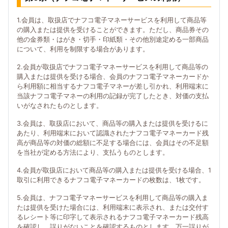
1.会員は、取扱店でナフコ電子マネーサービスを利用して商品等
の購入または提供を受けることができます。ただし、商品券その
他の金券類・はがき・切手・印紙類・その他別途定める一部商品
について、利用を制限する場合があります。
2.会員が取扱店でナフコ電子マネーサービスを利用して商品等の
購入または提供を受ける場合、会員のナフコ電子マネーカードか
ら利用額に相当するナフコ電子マネーが差し引かれ、利用端末に
当該ナフコ電子マネーの利用の記録が完了したとき、対価の支払
いがなされたものとします。
3.会員は、取扱店において、商品等の購入または提供を受けるに
あたり、利用端末において認識されたナフコ電子マネーカード残
高が商品等の対価の総額に不足する場合には、会員はその不足額
を当社が定める方法により、支払うものとします。
4.会員が取扱店において商品等の購入または提供を受ける場合、1
取引に利用できるナフコ電子マネーカードの枚数は、1枚です。
5.会員は、ナフコ電子マネーサービスを利用して商品等の購入ま
たは提供を受けた場合には、利用端末に表示され、または交付す
るレシート等に印字して表示されるナフコ電子マネーカード残高
を確認し、誤りがないことを確認するものとします。万一誤りが