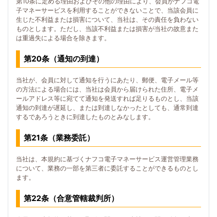
第10条に定める理由およびその他の理由により、会員がナフコ電
子マネーサービスを利用することができないことで、当該会員に
生じた不利益または損害について、当社は、その責任を負わない
ものとします。ただし、当該不利益または損害が当社の故意また
は重過失による場合を除きます。
第20条（通知の到達）
当社が、会員に対して通知を行うにあたり、郵便、電子メール等
の方法による場合には、当社は会員から届けられた住所、電子メ
ールアドレス等に宛てて通知を発送すれば足りるものとし、当該
通知の到達が遅延し、または到達しなかったとしても、通常到達
するであろうときに到達したものとみなします。
第21条（業務委託）
当社は、本規約に基づくナフコ電子マネーサービス運営管理業務
について、業務の一部を第三者に委託することができるものとし
ます。
第22条（合意管轄裁判所）