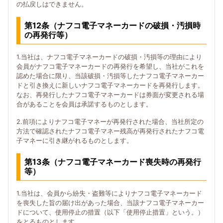
の払戻しはできません。
第12条（ナフコ電子マネーカードの破損・汚損時
の再発行等）
1.当社は、ナフコ電子マネーカードの破損・汚損等の理由により
会員がナフコ電子マネーカードの再発行を希望し、当社がこれを
認めた場合に限り、当該破損・汚損等したナフコ電子マネーカー
ドと引き換えに新しいナフコ電子マネーカードを再発行します。
なお、再発行したナフコ電子マネーカードは券面が変更される場
合があることを会員は承諾するものとします。
2.前項によりナフコ電子マネーが再発行された場合、当社所定の
方法で確認されたナフコ電子マネー残高が再発行されたナフコ電
子マネーに引き継がれるものとします。
第13条（ナフコ電子マネーカード喪失時の再発行
等）
1.当社は、会員から紛失・盗難等によりナフコ電子マネーカード
を喪失した旨の届け出があった場合、当該ナフコ電子マネーカー
ドについて、使用停止の措置（以下「使用停止措置」という。）
をとるものとします。