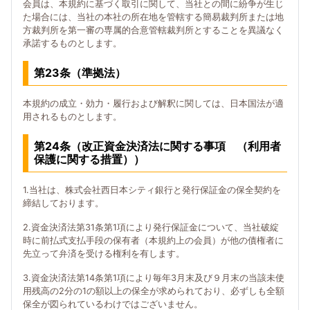
会員は、本規約に基づく取引に関して、当社との間に紛争が生じ
た場合には、当社の本社の所在地を管轄する簡易裁判所または地
方裁判所を第一審の専属的合意管轄裁判所とすることを異議なく
承諾するものとします。
第23条（準拠法）
本規約の成立・効力・履行および解釈に関しては、日本国法が適
用されるものとします。
第24条（改正資金決済法に関する事項 （利用者
保護に関する措置））
1.当社は、株式会社西日本シティ銀行と発行保証金の保全契約を
締結しております。
2.資金決済法第31条第1項により発行保証金について、当社破綻
時に前払式支払手段の保有者（本規約上の会員）が他の債権者に
先立って弁済を受ける権利を有します。
3.資金決済法第14条第1項により毎年3月末及び９月末の当該未使
用残高の2分の1の額以上の保全が求められており、必ずしも全額
保全が図られているわけではございません。