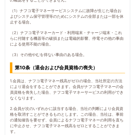
の確認をすることができません。
（1）ナフコ電子マネーサービスシステムに故障が生じた場合お
よびシステム保守管理等のためにシステムの全部または一部を休
止する場合。
（2）ナフコ電子マネーカード・利用端末・チャージ端末・これ
らに付随する機器等の破損または電磁的影響、停電その他の事由
による使用不能の場合。
（3）その他やむを得ない事由のある場合。
第10条（退会および会員資格の喪失）
1.会員は、ナフコ電子マネー残高がゼロの場合、当社所定の方法
により退会をすることができます。会員がナフコ電子マネーの会
員資格を喪失した場合、ナフコ電子マネーサービスの利用ができ
なくなります。
2.会員が次のいずれかに該当する場合、当社の判断により会員資
格を取消すことができるものとします。この場合、当社は、事前
の通知催告を要せず、会員によるナフコ電子マネーの利用を直ち
に中止させ、ナフコ電子マネー残高をゼロとすることができま
す。