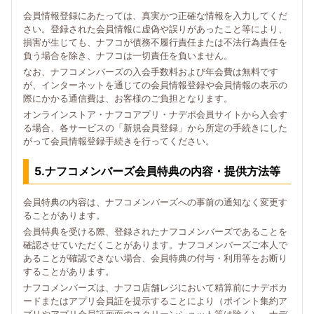
会員情報登録にあたっては、真実かつ正確な情報を入力してくだ
さい。登録された会員情報に虚偽や誤りがあったこと等により、
損害が生じても、ナフコが債務不履行責任または不法行為責任を
負う場合を除き、ナフコは一切責任を負いません。
なお、ナフコメンバーズの入会手数料および年会費は無料です
が、インターネットを通じての会員情報登録や会員情報の表示の
際にかかる通信費は、お客様のご負担となります。
オンラインストア・ナフコアプリ・ナデポ会員サイトから入会す
る場合、各サービスの「新規会員登録」から所定の手続きにした
がって会員情報登録手続きを行ってください。
5.ナフコメンバーズ会員特典の内容・提供方法等
会員特典の内容は、ナフコメンバーズへの事前の通知なく変更す
ることがあります。
会員特典を受ける際、登録されたナフコメンバーズであることを
確認させていただくことがあります。ナフコメンバーズご本人で
あることが確認できない場合、会員特典の付与・利用等をお断り
することがあります。
ナフコメンバーズは、ナフコ店舗レジにおいて精算前にナデポカ
ードまたはアプリ会員証を提示することにより（ポイント集約ア