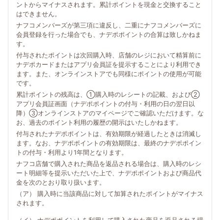
ントからマイナスされます。累計ポイントを現金と交換すること
はできません。
ナフコメンバーズが第三項に違反し、二重にナフコメンバーズに
会員登録を行った場合でも、ナデポポイントの合算は致しかねま
す。
付与されたポイントは次回購入時、店舗のレジにおいて精算前に
ナデポカードまたはアプリ会員証を提示することにより利用でき
ます。また、オンラインストアでも同様にポイントの使用が可能
です。
累計ポイントの残高は、①購入時のレシートの記載、および②
アプリ会員証画面（ナデポポイントの付与・利用の日の翌日以
降）③オンラインストアのマイページでご確認いただけます。な
お、過去のポイント利用の履歴の開示はいたしかねます。
付与されたナデポポイントは、有効期限が経過したときは消滅し
ます。なお、ナデポポイントの有効期限は、最終のナデポポイン
トの付与・利用より1年間となります。
ナフコ店舗で購入された商品を返品される場合は、購入時のレシ
ート明細等を提示いただいた上で、ナデポポイントおよび商品代
金を次のとおり取り扱います。
（ア） 購入時に当該商品に対して加算されたポイントがマイナス
されます。