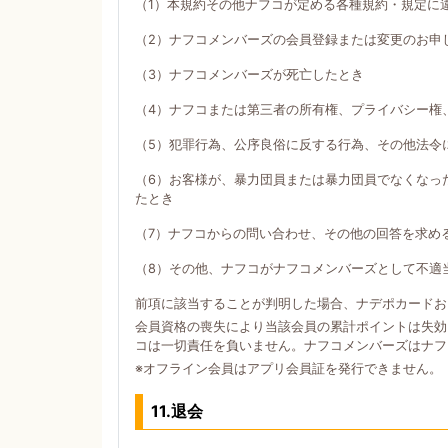
（1）本規約その他ナフコが定める各種規約・規定に
（2）ナフコメンバーズの会員登録または変更のお申
（3）ナフコメンバーズが死亡したとき
（4）ナフコまたは第三者の所有権、プライバシー権
（5）犯罪行為、公序良俗に反する行為、その他法令
（6）お客様が、暴力団員または暴力団員でなくなっ
たとき
（7）ナフコからの問い合わせ、その他の回答を求め
（8）その他、ナフコがナフコメンバーズとして不適
前項に該当することが判明した場合、ナデポカードお
会員資格の喪失により当該会員の累計ポイントは失効
コは一切責任を負いません。ナフコメンバーズはナフ
※オフライン会員はアプリ会員証を発行できません。
11.退会