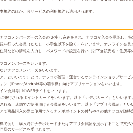
本規約のほか、各サービスの利用規約も適用されます。
ナフコメンバーズへの入会の お申し込みをされ、ナフコが入会を承認し、特
録を行った会員（ただし、小学生以下を除く）をいいます。オンライン会員
住所などの情報を入力し、パスワードの設定を行い（以下当該氏名・住所等
フコメンバーズをいいます。
ないナフコメンバーズをいいます。
ア」といいます）とは、ナフコが管理・運営するオンラインショップサービ
（iPhone/Android等の端末機）向けアプリケーションをいいます。
イン会員専用のWEBサイトをいいます。
ズに発行されるポイントカードをいいます。以下「ナデポカード」といいます
される、店舗でご使用頂ける会員証をいいます。以下「アプリ会員証」とい
アで商品購入の際に使用できるナデポポイントの付与やその他ナフコが随時
典であり、購入時にナデポカードまたはアプリ会員証を提示することで支払
同様のサービスを受けれます。