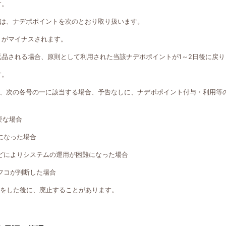
す。
は、ナデポポイントを次のとおり取り扱います。
トがマイナスされます。
返品される場合、原則として利用された当該ナデポポイントが1～2日後に戻り
す。
、次の各号の一に該当する場合、予告なしに、ナデポポイント付与・利用等
要な場合
になった場合
どによりシステムの運用が困難になった場合
フコが判断した場合
知をした後に、廃止することがあります。