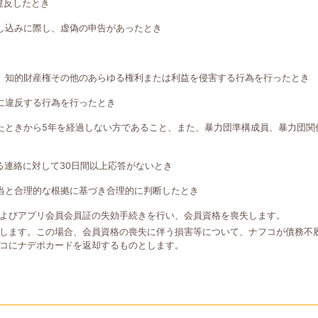
違反したとき
し込みに際し、虚偽の申告があったとき
、知的財産権その他のあらゆる権利または利益を侵害する行為を行ったとき
に違反する行為を行ったとき
たときから5年を経過しない方であること、また、暴力団準構成員、暴力団関
る連絡に対して30日間以上応答がないとき
当と合理的な根拠に基づき合理的に判断したとき
よびアプリ会員会員証の失効手続きを行い、会員資格を喪失します。
します。この場合、会員資格の喪失に伴う損害等について、ナフコが債務不
コにナデポカードを返却するものとします。