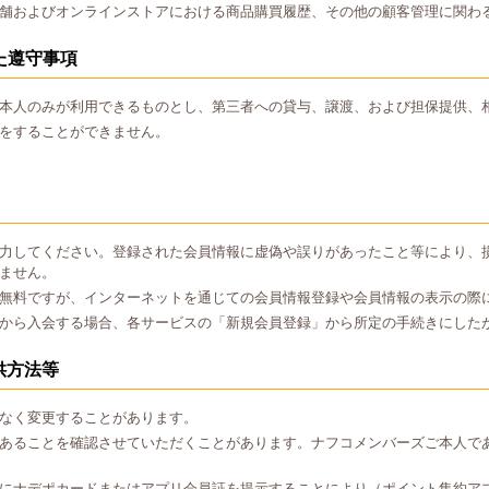
舗およびオンラインストアにおける商品購買履歴、その他の顧客管理に関わ
た遵守事項
本人のみが利用できるものとし、第三者への貸与、譲渡、および担保提供、
をすることができません。
力してください。登録された会員情報に虚偽や誤りがあったこと等により、
ません。
無料ですが、インターネットを通じての会員情報登録や会員情報の表示の際
から入会する場合、各サービスの「新規会員登録」から所定の手続きにした
供方法等
なく変更することがあります。
あることを確認させていただくことがあります。ナフコメンバーズご本人で
にナデポカードまたはアプリ会員証を提示することにより（ポイント集約ア