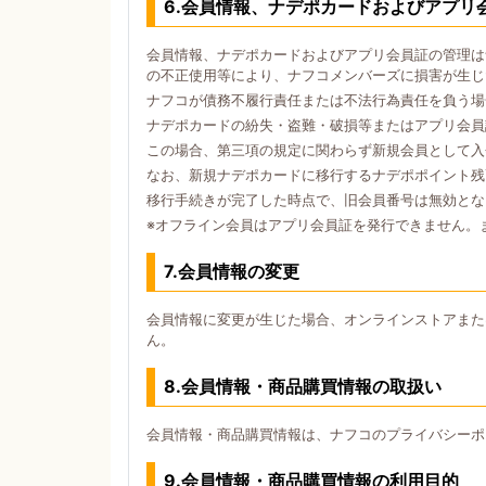
6.会員情報、ナデポカードおよびアプリ
会員情報、ナデポカードおよびアプリ会員証の管理は
の不正使用等により、ナフコメンバーズに損害が生じ
ナフコが債務不履行責任または不法行為責任を負う場
ナデポカードの紛失・盗難・破損等またはアプリ会員
この場合、第三項の規定に関わらず新規会員として入
なお、新規ナデポカードに移行するナデポポイント残
移行手続きが完了した時点で、旧会員番号は無効とな
※オフライン会員はアプリ会員証を発行できません。
7.会員情報の変更
会員情報に変更が生じた場合、オンラインストアまた
ん。
8.会員情報・商品購買情報の取扱い
会員情報・商品購買情報は、ナフコのプライバシーポ
9.会員情報・商品購買情報の利用目的