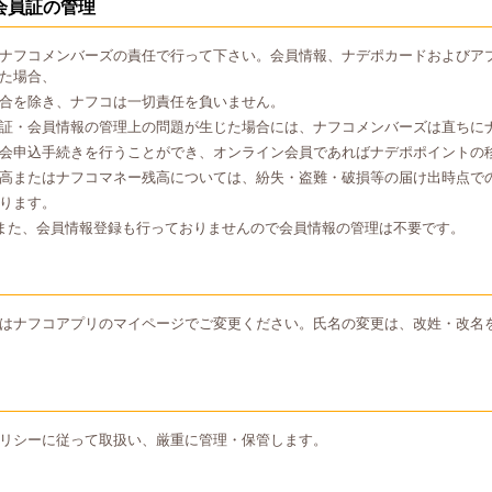
会員証の管理
ナフコメンバーズの責任で行って下さい。会員情報、ナデポカードおよびア
た場合、
合を除き、ナフコは一切責任を負いません。
証・会員情報の管理上の問題が生じた場合には、ナフコメンバーズは直ちに
会申込手続きを行うことができ、オンライン会員であればナデポポイントの
高またはナフコマネー残高については、紛失・盗難・破損等の届け出時点で
ります。
また、会員情報登録も行っておりませんので会員情報の管理は不要です。
はナフコアプリのマイページでご変更ください。氏名の変更は、改姓・改名
リシーに従って取扱い、厳重に管理・保管します。