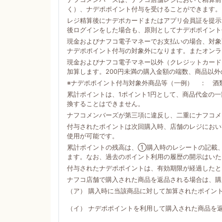
く）、ナデポポイント付与を受けることができます。
レジ精算後にナデポカードまたはアプリ会員証を提示
後ログインをした場合も、原則としてナデポポイント
現金およびナフコ電子マネーでお支払いの場合、対象商
ナデポポイント付与の対象外になります。またオンラ
現金およびナフコ電子マネー以外（クレジットカード
加算します。200円未満の購入金額の端数、商品以
※ナデポポイント付与対象外商品等（一例） ： 酒
累計ポイントは、1ポイント1円として、商品代金の
換することはできません。
ナフコメンバーズが第三項に違反し、二重にナフコメ
付与されたポイントは次回購入時、店舗のレジにおい
使用が可能です。
累計ポイントの残高は、①購入時のレシートの記載
ます。なお、過去のポイント利用の履歴の開示はいた
付与されたナデポポイントは、有効期限が経過したと
ナフコ店舗で購入された商品を返品される場合は、購
（ア） 購入時に当該商品に対して加算されたポイン
（イ） ナデポポイントを利用して購入された商品を