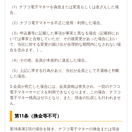
（1）ナフコ電子マネーを偽造または変造もしくは改ざんした場
合。
（2）ナフコ電子マネーを不正に使用・利用した場合。
（3）申込書等に記載した事項が事実と異なる場合（記載時にお
いては事実と合致していたが、その後変更があった場合におい
て、当社に対する変更の届け出が合理的な期間内になされない場
合を含みます。）。
（4）その他、会員が本規約に違反した場合。
（5）上記に準ずる行為があり、当社が会員として不適格と判断
した場合。
3.会員が死亡した場合には、会員資格は喪失され、一切のナフコ
電子マネーサービスを利用できなくなります。この場合、ナフコ
電子マネー残高はゼロとなり、また、現金の払戻しも行われませ
ん。
第11条（換金等不可）
第18条第2項の場合を除き、ナフコ電子マネーの換金または現金