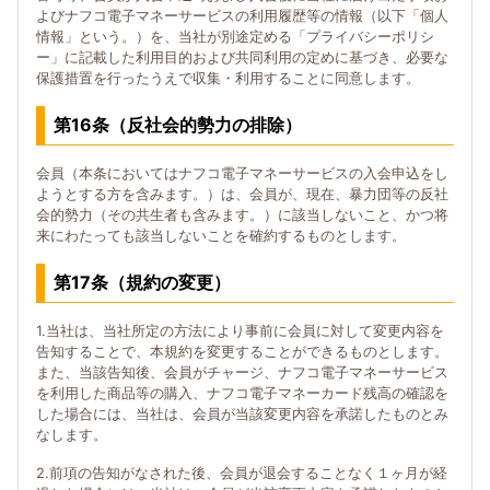
よびナフコ電子マネーサービスの利用履歴等の情報（以下「個人
情報」という。）を、当社が別途定める「プライバシーポリシ
ー」に記載した利用目的および共同利用の定めに基づき、必要な
保護措置を行ったうえで収集・利用することに同意します。
第16条（反社会的勢力の排除）
会員（本条においてはナフコ電子マネーサービスの入会申込をし
ようとする方を含みます。）は、会員が、現在、暴力団等の反社
会的勢力（その共生者も含みます。）に該当しないこと、かつ将
来にわたっても該当しないことを確約するものとします。
第17条（規約の変更）
1.当社は、当社所定の方法により事前に会員に対して変更内容を
告知することで、本規約を変更することができるものとします。
また、当該告知後、会員がチャージ、ナフコ電子マネーサービス
を利用した商品等の購入、ナフコ電子マネーカード残高の確認を
した場合には、当社は、会員が当該変更内容を承諾したものとみ
なします。
2.前項の告知がなされた後、会員が退会することなく１ヶ月が経