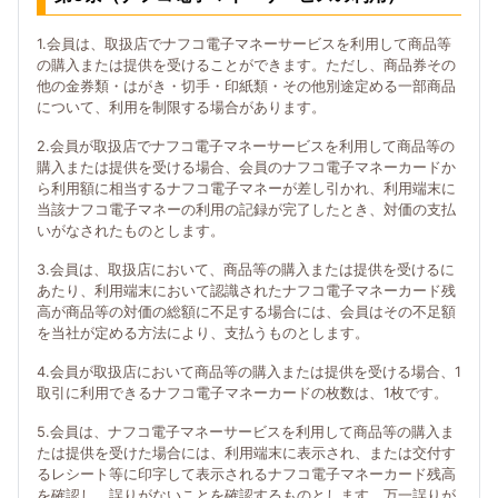
1.会員は、取扱店でナフコ電子マネーサービスを利用して商品等
の購入または提供を受けることができます。ただし、商品券その
他の金券類・はがき・切手・印紙類・その他別途定める一部商品
について、利用を制限する場合があります。
2.会員が取扱店でナフコ電子マネーサービスを利用して商品等の
購入または提供を受ける場合、会員のナフコ電子マネーカードか
ら利用額に相当するナフコ電子マネーが差し引かれ、利用端末に
当該ナフコ電子マネーの利用の記録が完了したとき、対価の支払
いがなされたものとします。
3.会員は、取扱店において、商品等の購入または提供を受けるに
あたり、利用端末において認識されたナフコ電子マネーカード残
高が商品等の対価の総額に不足する場合には、会員はその不足額
を当社が定める方法により、支払うものとします。
4.会員が取扱店において商品等の購入または提供を受ける場合、1
取引に利用できるナフコ電子マネーカードの枚数は、1枚です。
5.会員は、ナフコ電子マネーサービスを利用して商品等の購入ま
たは提供を受けた場合には、利用端末に表示され、または交付す
るレシート等に印字して表示されるナフコ電子マネーカード残高
を確認し、誤りがないことを確認するものとします。万一誤りが