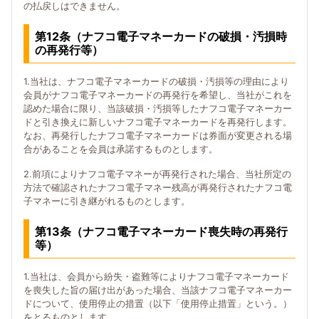
の払戻しはできません。
第12条（ナフコ電子マネーカードの破損・汚損時
の再発行等）
1.当社は、ナフコ電子マネーカードの破損・汚損等の理由により
会員がナフコ電子マネーカードの再発行を希望し、当社がこれを
認めた場合に限り、当該破損・汚損等したナフコ電子マネーカー
ドと引き換えに新しいナフコ電子マネーカードを再発行します。
なお、再発行したナフコ電子マネーカードは券面が変更される場
合があることを会員は承諾するものとします。
2.前項によりナフコ電子マネーが再発行された場合、当社所定の
方法で確認されたナフコ電子マネー残高が再発行されたナフコ電
子マネーに引き継がれるものとします。
第13条（ナフコ電子マネーカード喪失時の再発行
等）
1.当社は、会員から紛失・盗難等によりナフコ電子マネーカード
を喪失した旨の届け出があった場合、当該ナフコ電子マネーカー
ドについて、使用停止の措置（以下「使用停止措置」という。）
をとるものとします。