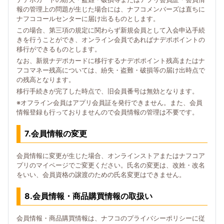
報の管理上の問題が生じた場合には、ナフコメンバーズは直ちに
ナフココールセンターに届け出るものとします。
この場合、第三項の規定に関わらず新規会員として入会申込手続
きを行うことができ、オンライン会員であればナデポポイントの
移行ができるものとします。
なお、新規ナデポカードに移行するナデポポイント残高またはナ
フコマネー残高については、紛失・盗難・破損等の届け出時点で
の残高となります。
移行手続きが完了した時点で、旧会員番号は無効となります。
※オフライン会員はアプリ会員証を発行できません。また、会員
情報登録も行っておりませんので会員情報の管理は不要です。
7.会員情報の変更
会員情報に変更が生じた場合、オンラインストアまたはナフコア
プリのマイページでご変更ください。氏名の変更は、改姓・改名
をいい、会員資格の譲渡のための氏名変更はできません。
8.会員情報・商品購買情報の取扱い
会員情報・商品購買情報は、ナフコのプライバシーポリシーに従