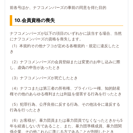
前各号ほか、ナフコメンバーズの事前の同意を得た目的
10.会員資格の喪失
ナフコメンバーズが以下の項目のいずれかに該当する場合、当然
にナフコメンバーズの資格を喪失します。
（1）本規約その他ナフコが定める各種規約・規定に違反したと
き
（2）ナフコメンバーズの会員登録または変更のお申し込みに際
し、虚偽の申告があったとき
（3）ナフコメンバーズが死亡したとき
（4）ナフコまたは第三者の所有権、プライバシー権、知的財産
権その他のあらゆる権利または利益を侵害する行為を行ったとき
（5）犯罪行為、公序良俗に反する行為、その他法令に違反する
行為を行ったとき
（6）お客様が、暴力団員または暴力団員でなくなったときから5
年を経過しない方であること、また、暴力団準構成員、暴力団関
係企業、その他これらに準じる方であることが判明したとき