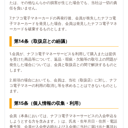
たは、その他なんらかの損害が生じた場合でも、当社は一切の責
任を負いません。
7.ナフコ電子マネーカードの再発行後、会員が喪失したナフコ電
子マネーカードを発見した場合、会員は発見したナフコ電子マネ
ーカードを破棄するものとします。
第14条（取扱店との紛議）
1.会員が、ナフコ電子マネーサービスを利用して購入または提供
を受けた商品等について、返品・瑕疵・欠陥等の取引上の問題が
発生した場合については、会員と取扱店との間で解決するものと
します。
2.前項の場合においても、会員は、当社（取扱店）に対し、ナフ
コ電子マネーの利用の取消し等を求めることはできないものとし
ます。
第15条（個人情報の収集・利用）
会員（本条においては、ナフコ電子マネーサービスの入会申込を
しようとする方を含みます。）は、氏名・生年月日・住所・電話
番号等、会員が入会申込時および入会後に当社に届け出た事項お