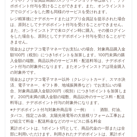
プリやアプリ会員証画面のスクリーンショット等は除く）、ナデ
ポポイント付与を受けることができます。また、オンラインスト
アでログインをした際も同様のサービスを受けれます。
レジ精算後にナデポカードまたはアプリ会員証を提示された場合
は、原則としてナデポポイント付与を受けることができません。
また、オンラインストアで未ログイン時に購入、その後ログイン
をした場合も、原則としてナデポポイント付与を受けることがで
きません。
現金およびナフコ電子マネーでお支払いの場合、対象商品購入金
額100円（税別）につき1ポイントを加算します。100円未満の購
入金額の端数、商品以外のサービス料・配送料等は、ナデポポイ
ント付与の対象外になります。またオンラインストアは現金購入
の対象外です。
現金およびナフコ電子マネー以外（クレジットカード、スマホ決
済、電子マネー、ギフト券、地域振興券など）でお支払いの場
合、対象商品購入金額200円（税別）につき1ポイントを加算しま
す。200円未満の購入金額の端数、商品以外のサービス料・配送
料等は、ナデポポイント付与の対象外になります。
※ナデポポイント付与対象外商品等（一例） ： 酒類、灯油、
タバコ、指定ごみ袋、太陽光発電等の大規模リフォーム工事およ
び組立て料金・配送料金などのサービスに係る料金
累計ポイントは、1ポイント1円として、商品代金の一部または全
部に利用いただけます。利用されたナデポポイントは、累計ポイ