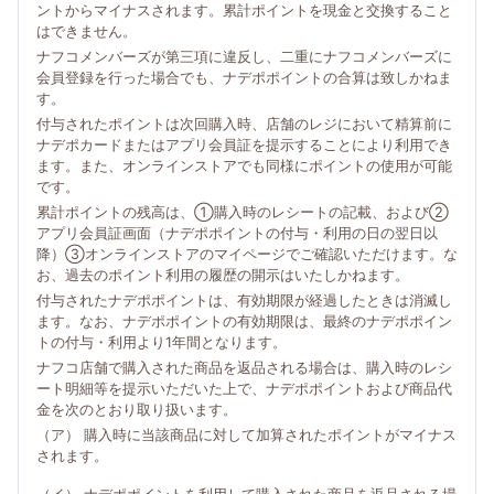
ントからマイナスされます。累計ポイントを現金と交換すること
はできません。
ナフコメンバーズが第三項に違反し、二重にナフコメンバーズに
会員登録を行った場合でも、ナデポポイントの合算は致しかねま
す。
付与されたポイントは次回購入時、店舗のレジにおいて精算前に
ナデポカードまたはアプリ会員証を提示することにより利用でき
ます。また、オンラインストアでも同様にポイントの使用が可能
です。
累計ポイントの残高は、①購入時のレシートの記載、および②
アプリ会員証画面（ナデポポイントの付与・利用の日の翌日以
降）③オンラインストアのマイページでご確認いただけます。な
お、過去のポイント利用の履歴の開示はいたしかねます。
付与されたナデポポイントは、有効期限が経過したときは消滅し
ます。なお、ナデポポイントの有効期限は、最終のナデポポイン
トの付与・利用より1年間となります。
ナフコ店舗で購入された商品を返品される場合は、購入時のレシ
ート明細等を提示いただいた上で、ナデポポイントおよび商品代
金を次のとおり取り扱います。
（ア） 購入時に当該商品に対して加算されたポイントがマイナス
されます。