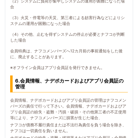
（2）システムに負荷が集中しシステムの運用が困難になった場
合
（3）火災・停電等の天災、第三者による妨害行為などによりシ
ステムの運用が困難になった場合
（4）その他、止むを得ずシステムの停止が必要とナフコが判断
した場合
会員特典は、ナフコメンバーズへ12カ月前の事前通知をした後
に、廃止することがあります。
※オフライン会員はアプリ会員証を発行できません。
6.会員情報、ナデポカードおよびアプリ会員証の
管理
会員情報、ナデポカードおよびアプリ会員証の管理はナフコメン
バーズの責任で行って下さい。会員情報、ナデポカードおよびア
プリ会員証の紛失・盗難・汚損・破損・その他第三者の不正使用
等により、ナフコメンバーズに損害が生じた場合、
ナフコが債務不履行責任または不法行為責任を負う場合を除き、
ナフコは一切責任を負いません。
ナデポカードの紛失・盗難・破損等またはアプリ会員証・会員情