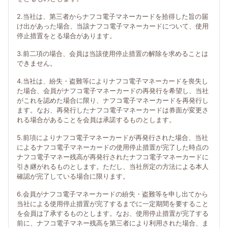
2.当社は、第三者からナフコ電子マネーカードを拾得した旨の届
け出があった場合、当該ナフコ電子マネーカードについて、使用
停止措置をとる場合があります。
3.前二項の場合、会員は当該使用停止措置の解除を求めることは
できません。
4.当社は、紛失・盗難等によりナフコ電子マネーカードを喪失し
た場合、会員がナフコ電子マネーカードの再発行を希望し、当社
がこれを認めた場合に限り、ナフコ電子マネーカードを再発行し
ます。なお、再発行したナフコ電子マネーカードは券面が変更さ
れる場合があることを会員は承諾するものとします。
5.前項によりナフコ電子マネーカードが再発行された場合、当社
によるナフコ電子マネーカードの使用停止措置が完了した時点の
ナフコ電子マネー残高が再発行されたナフコ電子マネーカードに
引き継がれるものとします。ただし、当社所定の方法による本人
確認が完了している場合に限ります。
6.会員がナフコ電子マネーカードの紛失・盗難等を申し出てから
当社による使用停止措置が完了するまでに一定期間を要すること
を会員は了承するものとします。なお、使用停止措置が完了する
前に、ナフコ電子マネー残高を第三者により利用された場合、ま