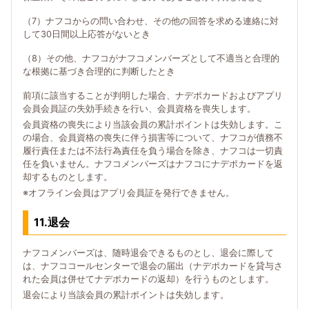
（7）ナフコからの問い合わせ、その他の回答を求める連絡に対
して30日間以上応答がないとき
（8）その他、ナフコがナフコメンバーズとして不適当と合理的
な根拠に基づき合理的に判断したとき
前項に該当することが判明した場合、ナデポカードおよびアプリ
会員会員証の失効手続きを行い、会員資格を喪失します。
会員資格の喪失により当該会員の累計ポイントは失効します。こ
の場合、会員資格の喪失に伴う損害等について、ナフコが債務不
履行責任または不法行為責任を負う場合を除き、ナフコは一切責
任を負いません。ナフコメンバーズはナフコにナデポカードを返
却するものとします。
※オフライン会員はアプリ会員証を発行できません。
11.退会
ナフコメンバーズは、随時退会できるものとし、退会に際して
は、ナフココールセンターで退会の届出（ナデポカードを貸与さ
れた会員は併せてナデポカードの返却）を行うものとします。
退会により当該会員の累計ポイントは失効します。