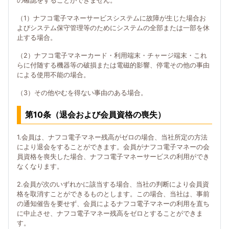
の確認をすることができません。
（1）ナフコ電子マネーサービスシステムに故障が生じた場合お
よびシステム保守管理等のためにシステムの全部または一部を休
止する場合。
（2）ナフコ電子マネーカード・利用端末・チャージ端末・これ
らに付随する機器等の破損または電磁的影響、停電その他の事由
による使用不能の場合。
（3）その他やむを得ない事由のある場合。
第10条（退会および会員資格の喪失）
1.会員は、ナフコ電子マネー残高がゼロの場合、当社所定の方法
により退会をすることができます。会員がナフコ電子マネーの会
員資格を喪失した場合、ナフコ電子マネーサービスの利用ができ
なくなります。
2.会員が次のいずれかに該当する場合、当社の判断により会員資
格を取消すことができるものとします。この場合、当社は、事前
の通知催告を要せず、会員によるナフコ電子マネーの利用を直ち
に中止させ、ナフコ電子マネー残高をゼロとすることができま
す。