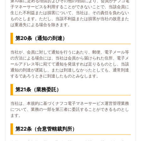
第10条に定める理由およびその他の理由により、会員がナフコ電
子マネーサービスを利用することができないことで、当該会員に
生じた不利益または損害について、当社は、その責任を負わない
ものとします。ただし、当該不利益または損害が当社の故意また
は重過失による場合を除きます。
第20条（通知の到達）
当社が、会員に対して通知を行うにあたり、郵便、電子メール等
の方法による場合には、当社は会員から届けられた住所、電子メ
ールアドレス等に宛てて通知を発送すれば足りるものとし、当該
通知の到達が遅延し、または到達しなかったとしても、通常到達
するであろうときに到達したものとみなします。
第21条（業務委託）
当社は、本規約に基づくナフコ電子マネーサービス運営管理業務
について、業務の一部を第三者に委託することができるものとし
ます。
第22条（合意管轄裁判所）