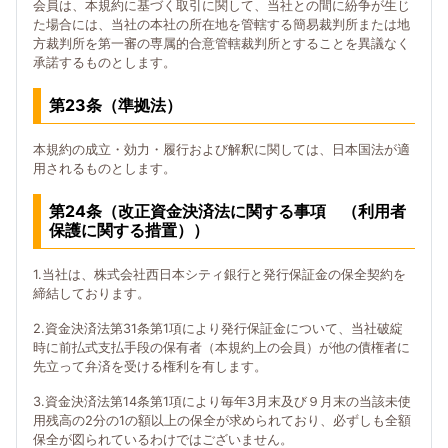
会員は、本規約に基づく取引に関して、当社との間に紛争が生じ
た場合には、当社の本社の所在地を管轄する簡易裁判所または地
方裁判所を第一審の専属的合意管轄裁判所とすることを異議なく
承諾するものとします。
第23条（準拠法）
本規約の成立・効力・履行および解釈に関しては、日本国法が適
用されるものとします。
第24条（改正資金決済法に関する事項 （利用者
保護に関する措置））
1.当社は、株式会社西日本シティ銀行と発行保証金の保全契約を
締結しております。
2.資金決済法第31条第1項により発行保証金について、当社破綻
時に前払式支払手段の保有者（本規約上の会員）が他の債権者に
先立って弁済を受ける権利を有します。
3.資金決済法第14条第1項により毎年3月末及び９月末の当該未使
用残高の2分の1の額以上の保全が求められており、必ずしも全額
保全が図られているわけではございません。