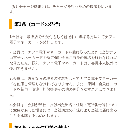
（9）チャージ端末とは、チャージを行うための機器をいいま
す。
第3条（カードの発行）
1.当社は、取扱店での受付もしくはそれに準ずる方法にてナフコ
電子マネーカードを発行します。
2.会員は、ナフコ電子マネーカードを受け取ったときに当該ナフ
コ電子マネーカードの所定欄に会員ご自身の署名を行わなければ
なりません。原則、ナフコ電子マネーカードは、会員本人以外は
使用できません。
3.会員は、善良なる管理者の注意をもってナフコ電子マネーカー
ドを使用し管理しなければなりません。また、原則、会員は、カ
ードを貸与・譲渡・担保提供その他の処分をなすことはできませ
ん。
4.会員は、会員が当社に届け出た氏名・住所・電話番号等につい
て変更があった場合には、当社所定の方法により当社に届け出る
ことを承諾するものとします。
第4条（不正使用等の禁止）