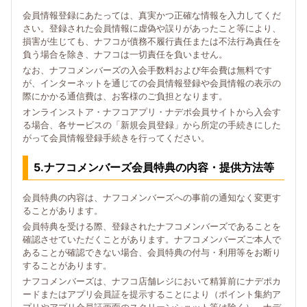
会員情報登録にあたっては、真実かつ正確な情報を入力してくだ
さい。登録された会員情報に虚偽や誤りがあったこと等により、
損害が生じても、ナフコが債務不履行責任または不法行為責任を
負う場合を除き、ナフコは一切責任を負いません。
なお、ナフコメンバーズの入会手数料および年会費は無料です
が、インターネットを通じての会員情報登録や会員情報の表示の
際にかかる通信費は、お客様のご負担となります。
オンラインストア・ナフコアプリ・ナデポ会員サイトから入会す
る場合、各サービスの「新規会員登録」から所定の手続きにした
がって会員情報登録手続きを行ってください。
5.ナフコメンバーズ会員特典の内容・提供方法等
会員特典の内容は、ナフコメンバーズへの事前の通知なく変更す
ることがあります。
会員特典を受ける際、登録されたナフコメンバーズであることを
確認させていただくことがあります。ナフコメンバーズご本人で
あることが確認できない場合、会員特典の付与・利用等をお断り
することがあります。
ナフコメンバーズは、ナフコ店舗レジにおいて精算前にナデポカ
ードまたはアプリ会員証を提示することにより（ポイント集約ア